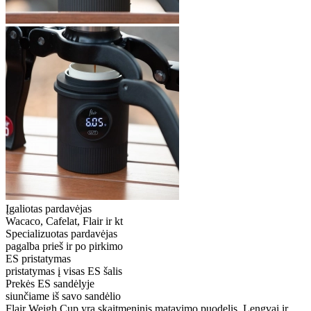
Įgaliotas pardavėjas
Wacaco, Cafelat, Flair ir kt
Specializuotas pardavėjas
pagalba prieš ir po pirkimo
ES pristatymas
pristatymas į visas ES šalis
Prekės ES sandėlyje
siunčiame iš savo sandėlio
Flair Weigh Cup yra skaitmeninis matavimo puodelis. Lengvai ir