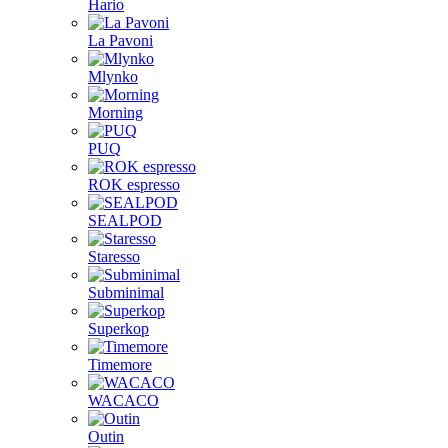
Hario
La Pavoni
Mlynko
Morning
PUQ
ROK espresso
SEALPOD
Staresso
Subminimal
Superkop
Timemore
WACACO
Outin