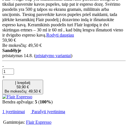
tiksliai pasversite kavos pupeles, taip pat ir espreso dozę. Svėrimo
puodelis yra 500 g talpos su ekranu gramais, mililitrais arba
uncijomis. Tiesiog pasverkite kavos pupeles prieš maldami, tada
įdėkite keramikinį Flair puodelį į dozavimo indą ir išmatuokite
espreso kavą. Keramikinis puodelis turi Flair logotipą ir dvi
skirtingas ertmes – 30 ml ir 60 ml , kad būtų lengva išmatuoti vieno
ir dvigubo espreso kavą.
Rodyti daugiau
59,90 €
Be mokesčių: 49,50 €
Sandėlyje
pristatymas 14.8.
(
pristatymo variantai
)
-
+
Į krepšelį
59,90 €
Be mokesčių: 49,50 €
Bendra apžvalga:
5
(
100%
)
1 įvertinimai
Parašyti įvertinimą
Gamintojas:
Flair Espresso