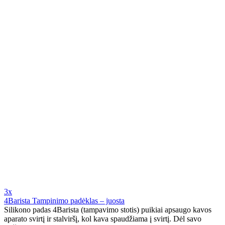
3x
4Barista Tampinimo padėklas – juosta
Silikono padas 4Barista (tampavimo stotis) puikiai apsaugo kavos
aparato svirtį ir stalviršį, kol kava spaudžiama į svirtį. Dėl savo