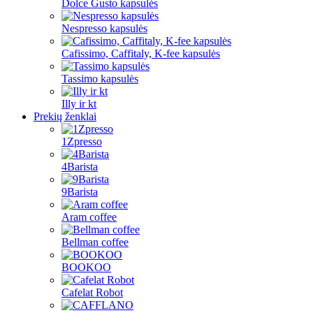
Dolce Gusto kapsulės
Nespresso kapsulės
Cafissimo, Caffitaly, K-fee kapsulės
Tassimo kapsulės
Illy ir kt
Prekių ženklai
1Zpresso
4Barista
9Barista
Aram coffee
Bellman coffee
BOOKOO
Cafelat Robot