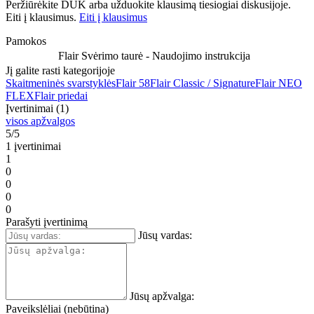
Peržiūrėkite DUK arba užduokite klausimą tiesiogiai diskusijoje.
Eiti į klausimus.
Eiti į klausimus
Pamokos
Flair Svėrimo taurė - Naudojimo instrukcija
Jį galite rasti kategorijoje
Skaitmeninės svarstyklės
Flair 58
Flair Classic / Signature
Flair NEO
FLEX
Flair priedai
Įvertinimai (1)
visos apžvalgos
5/5
1 įvertinimai
1
0
0
0
0
Parašyti įvertinimą
Jūsų vardas:
Jūsų apžvalga:
Paveikslėliai (nebūtina)