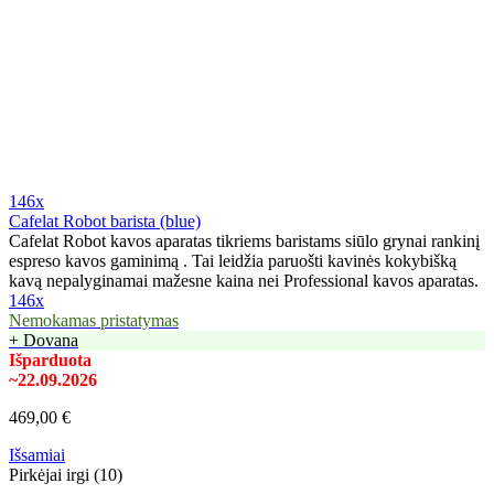
146x
Cafelat Robot barista (blue)
Cafelat Robot kavos aparatas tikriems baristams siūlo grynai rankinį
espreso kavos gaminimą . Tai leidžia paruošti kavinės kokybišką
kavą nepalyginamai mažesne kaina nei Professional kavos aparatas.
146x
Nemokamas pristatymas
+ Dovana
Išparduota
~22.09.2026
469,00 €
Išsamiai
Pirkėjai irgi (10)