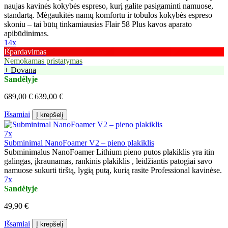
naujas kavinės kokybės espreso, kurį galite pasigaminti namuose,
standartą. Mėgaukitės namų komfortu ir tobulos kokybės espreso
skoniu – tai būtų tinkamiausias Flair 58 Plus kavos aparato
apibūdinimas.
14x
Išpardavimas
Nemokamas pristatymas
+ Dovana
Sandėlyje
689,00 €
639,00 €
Išsamiai
Į krepšelį
7x
Subminimal NanoFoamer V2 – pieno plakiklis
Subminimalus NanoFoamer Lithium pieno putos plakiklis yra itin
galingas, įkraunamas, rankinis plakiklis , leidžiantis patogiai savo
namuose sukurti tirštą, lygią putą, kurią rasite Professional kavinėse.
7x
Sandėlyje
49,90 €
Išsamiai
Į krepšelį