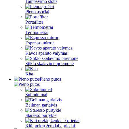
Tampavimo stotis
Pieno ąsočiai
Portafilter
Termometrai
Espresso mirror
Kavos aparato valymas
Stiklo skalavimo priemonė
Kita
Pieno putos
Subminimal
Bellman garlaivis
Staresso purtyklė
Kiti prekių ženklai / priedai