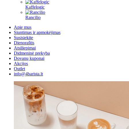
Kaffelogic
Rancilio
Apie mus
Siuntimas ir apmokėjimas
Susisiekite
Dienoraštis
Atsiliepimai
Didmeninė prekyba
Dovanų kuponai
Akcijos
Outlet
info@4barista.lt