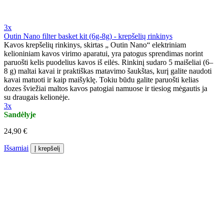
3x
Outin Nano filter basket kit (6g-8g) - krepšelių rinkinys
Kavos krepšelių rinkinys, skirtas „ Outin Nano“ elektriniam
kelioniniam kavos virimo aparatui, yra patogus sprendimas norint
paruošti kelis puodelius kavos iš eilės. Rinkinį sudaro 5 maišeliai (6–
8 g) maltai kavai ir praktiškas matavimo šaukštas, kurį galite naudoti
kavai matuoti ir kaip maišyklę. Tokiu būdu galite paruošti kelias
dozes šviežiai maltos kavos patogiai namuose ir tiesiog mėgautis ja
su draugais kelionėje.
3x
Sandėlyje
24,90 €
Išsamiai
Į krepšelį