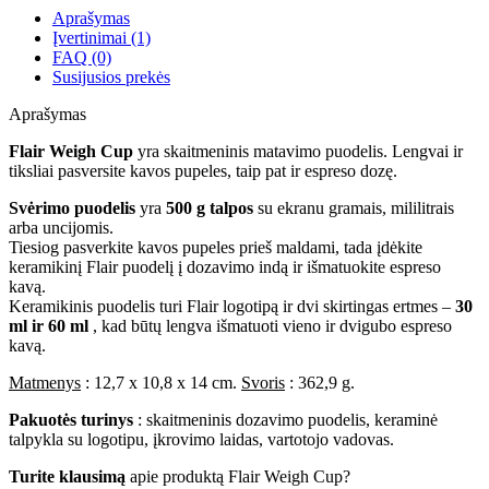
Aprašymas
Įvertinimai (1)
FAQ (0)
Susijusios prekės
Aprašymas
Flair Weigh Cup
yra skaitmeninis matavimo puodelis. Lengvai ir
tiksliai pasversite kavos pupeles, taip pat ir espreso dozę.
Svėrimo puodelis
yra
500 g talpos
su ekranu gramais, mililitrais
arba uncijomis.
Tiesiog pasverkite kavos pupeles prieš maldami, tada įdėkite
keramikinį Flair puodelį į dozavimo indą ir išmatuokite espreso
kavą.
Keramikinis puodelis turi Flair logotipą ir dvi skirtingas ertmes –
30
ml ir 60 ml
, kad būtų lengva išmatuoti vieno ir dvigubo espreso
kavą.
Matmenys
: 12,7 x 10,8 x 14 cm.
Svoris
: 362,9 g.
Pakuotės turinys
: skaitmeninis dozavimo puodelis, keraminė
talpykla su logotipu, įkrovimo laidas, vartotojo vadovas.
Turite klausimą
apie produktą Flair Weigh Cup?