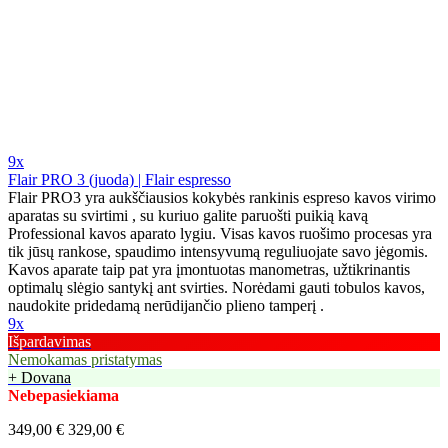
9x
Flair PRO 3 (juoda) | Flair espresso
Flair PRO3 yra aukščiausios kokybės rankinis espreso kavos virimo
aparatas su svirtimi , su kuriuo galite paruošti puikią kavą
Professional kavos aparato lygiu. Visas kavos ruošimo procesas yra
tik jūsų rankose, spaudimo intensyvumą reguliuojate savo jėgomis.
Kavos aparate taip pat yra įmontuotas manometras, užtikrinantis
optimalų slėgio santykį ant svirties. Norėdami gauti tobulos kavos,
naudokite pridedamą nerūdijančio plieno tamperį .
9x
Išpardavimas
Nemokamas pristatymas
+ Dovana
Nebepasiekiama
349,00 €
329,00 €