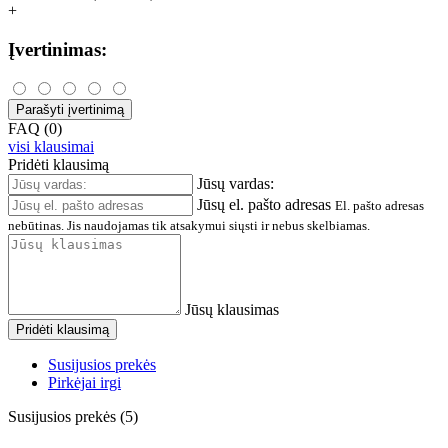
+
Įvertinimas:
Parašyti įvertinimą
FAQ (0)
visi klausimai
Pridėti klausimą
Jūsų vardas:
Jūsų el. pašto adresas
El. pašto adresas
nebūtinas. Jis naudojamas tik atsakymui siųsti ir nebus skelbiamas.
Jūsų klausimas
Pridėti klausimą
Susijusios prekės
Pirkėjai irgi
Susijusios prekės (5)