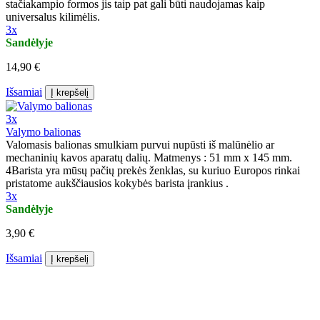
stačiakampio formos jis taip pat gali būti naudojamas kaip
universalus kilimėlis.
3x
Sandėlyje
14,90 €
Išsamiai
Į krepšelį
3x
Valymo balionas
Valomasis balionas smulkiam purvui nupūsti iš malūnėlio ar
mechaninių kavos aparatų dalių. Matmenys : 51 mm x 145 mm.
4Barista yra mūsų pačių prekės ženklas, su kuriuo Europos rinkai
pristatome aukščiausios kokybės barista įrankius .
3x
Sandėlyje
3,90 €
Išsamiai
Į krepšelį