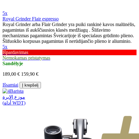
5x
Royal Grinder Flair espresso
Royal Grinder arba Flair Grinder yra puiki rankinė kavos malūnėlis,
pagamintas iš aukščiausios klasės medžiagų . Šlifavimo
mechanizmas pagamintas Šveicarijoje iš specialaus grūdinto plieno.
Šlifuoklio korpusas pagamintas iš nerūdijančio plieno ir aliuminio.
5x
Išpardavimas
Nemokamas pristatymas
Sandėlyje
189,00 €
159,90 €
Išsamiai
Į krepšelį