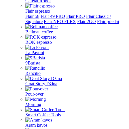
Cafelat Robot
Flair espresso
Flair 58
Flair 49 PRO
Flair PRO
Flair Classic /
Signature
Flair NEO FLEX
Flair 2GO
Flair priedai
Bellman coffee
ROK espresso
La Pavoni
9Barista
Rancilio
Goat Story Džina
Pour-over
Morning
Smart Coffee Tools
Aram kavos