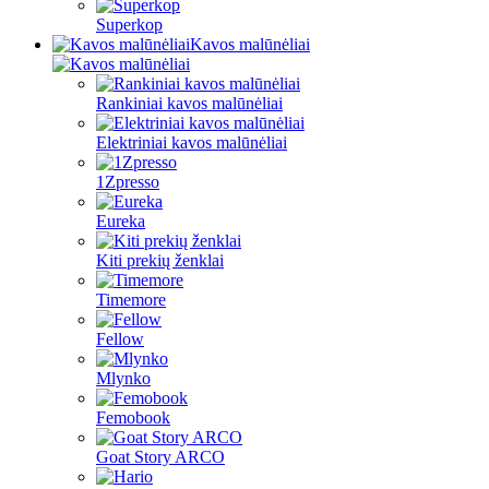
Superkop
Kavos malūnėliai
Rankiniai kavos malūnėliai
Elektriniai kavos malūnėliai
1Zpresso
Eureka
Kiti prekių ženklai
Timemore
Fellow
Mlynko
Femobook
Goat Story ARCO