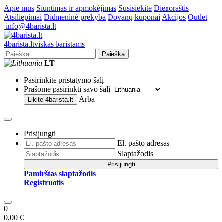
Apie mus
Siuntimas ir apmokėjimas
Susisiekite
Dienoraštis
Atsiliepimai
Didmeninė prekyba
Dovanų kuponai
Akcijos
Outlet
info@4barista.lt
4
barista
.lt
viskas baristams
Paieška
LT
Pasirinkite pristatymo šalį
Prašome pasirinkti savo šalį
Arba
Likite
4barista.lt
Prisijungti
El. pašto adresas
Slaptažodis
Prisijungti
Pamirštas slaptažodis
Registruotis
0
0,00 €