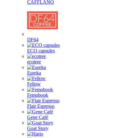
CAFFLANO
DF64
ECO capsules
ecotree
Eureka
Fellow
Femobook
Flair Espresso
Gene Café
Goat Story