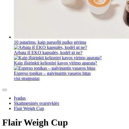
10 patarimų, kaip paruošti puikų gėrimą
Arbata iš EKO kapsulės, kodėl gi ne?
Kaip išsirinkti kelioninį kavos virimo aparatą?
Espreso tonikas – gaivinantis vasaros hitas
visi straipsniai
Įvadas
Skaitmeninės svarstyklės
Flair Weigh Cup
Flair Weigh Cup