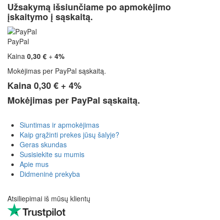
Užsakymą išsiunčiame po apmokėjimo
įskaitymo į sąskaitą.
PayPal
Kaina
0,30 €
+
4%
Mokėjimas per PayPal sąskaitą.
Kaina
0,30 €
+
4%
Mokėjimas per PayPal sąskaitą.
Siuntimas ir apmokėjimas
Kaip grąžinti prekes jūsų šalyje?
Geras skundas
Susisiekite su mumis
Apie mus
Didmeninė prekyba
Atsiliepimai iš mūsų klientų