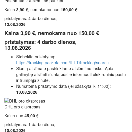
Paštomatai / Atsiėmimo punktai
Kaina
3,90 €
, nemokama nuo
150,00 €
pristatymas: 4 darbo dienos,
13.08.2026
Kaina
3,90 €
, nemokama nuo
150,00 €
pristatymas: 4 darbo dienos,
13.08.2026
Stebėkite pristatymą:
https://tracking.packeta.com/lt_LT/tracking/search
Siuntą atsiimate pasirinktame atsiėmimo taške. Apie
galimybę atsiimti siuntą būsite informuoti elektroniniu paštu
ir trumpąja žinute.
Numatoma pristatymo data (jei užsakyta iki 11:00):
13.08.2026
DHL oro ekspresas
Kaina nuo
45,00 €
pristatymas: 1 darbo diena,
10.08.2026