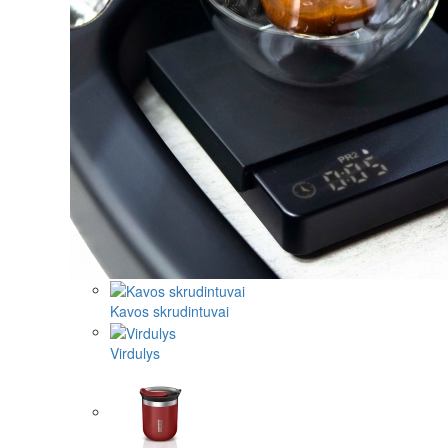
Kavos skrudintuvai
Virdulys