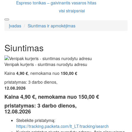
Espreso tonikas – gaivinantis vasaros hitas
visi straipsniai
Įvadas
Siuntimas ir apmokėjimas
Siuntimas
Venipak kurjeris - siuntimas nurodytu adresu
Kaina
4,90 €
, nemokama nuo
150,00 €
pristatymas: 3 darbo dienos,
12.08.2026
Kaina
4,90 €
, nemokama nuo
150,00 €
pristatymas: 3 darbo dienos,
12.08.2026
Stebėkite pristatymą:
https://tracking.packeta.com/lt_LT/tracking/search
Kurjeris pristatys siuntą nurodytu adresu. Apie planuojamą