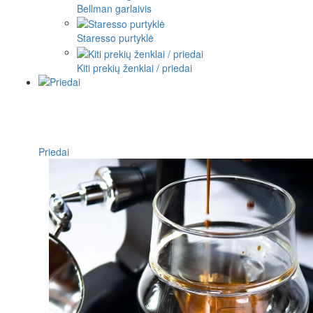
Bellman garlaivis
Staresso purtyklė
Kiti prekių ženklai / priedai
Priedai