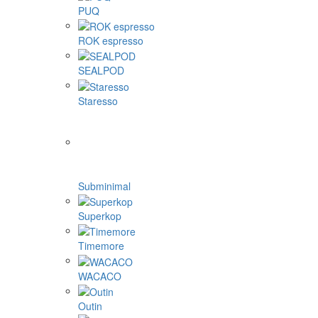
PUQ
ROK espresso
SEALPOD
Staresso
Subminimal
Superkop
Timemore
WACACO
Outin