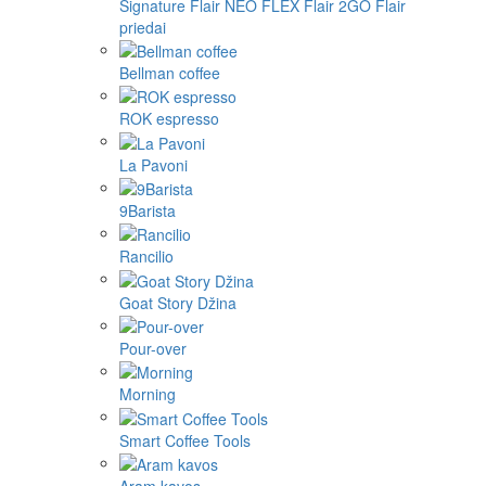
Signature
Flair NEO FLEX
Flair 2GO
Flair
priedai
Bellman coffee
ROK espresso
La Pavoni
9Barista
Rancilio
Goat Story Džina
Pour-over
Morning
Smart Coffee Tools
Aram kavos