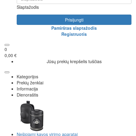
Slaptažodis
Prisijungti
Pamirštas slaptažodis
Registruotis
0
0,00 €
Jūsų prekių krepšelis tuščias
Kategorijos
Prekių ženklai
Informacija
Dienoraštis
Nešiojami kavos virimo aparatai