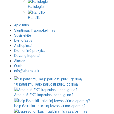
Kaffelogic
Rancilio
Apie mus
Siuntimas ir apmokėjimas
Susisiekite
Dienoraštis
Atsiliepimai
Didmeninė prekyba
Dovanų kuponai
Akcijos
Outlet
info@4barista.lt
10 patarimų, kaip paruošti puikų gėrimą
Arbata iš EKO kapsulės, kodėl gi ne?
Kaip išsirinkti kelioninį kavos virimo aparatą?