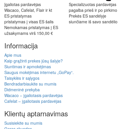
Įgaliotas pardavėjas
Specializuotas pardavėjas
Wacaco, Cafelat, Flair ir kt
pagalba prieš ir po pirkimo
ES pristatymas
Prekės ES sandėlyje
pristatymas į visas ES šalis
siunčiame iš savo sandėlio
Nemokamas pristatymas į ES
užsakymams virš 150,00 €
Informacija
Apie mus
Kaip grąžinti prekes jūsų šalyje?
Siuntimas ir apmokėjimas
Saugus mokėjimas internetu „GoPay“.
Taisyklės ir sąlygos
Bendradarbiaukite su mumis
Didmeninė prekyba
Wacaco – įgaliotasis pardavėjas
Cafelat – įgaliotasis pardavėjas
Klientų aptarnavimas
Susisiekite su mumis
Geras skundas