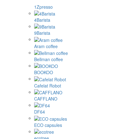
1Zpresso
4Barista
9Barista
Aram coffee
Bellman coffee
BOOKOO
Cafelat Robot
CAFFLANO
DF64
ECO capsules
ecotree