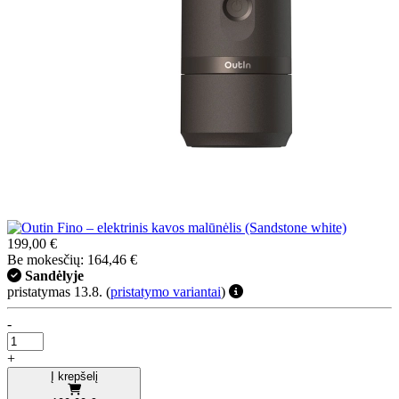
199,00 €
Be mokesčių: 164,46 €
Sandėlyje
pristatymas 13.8.
(
pristatymo variantai
)
-
+
Į krepšelį