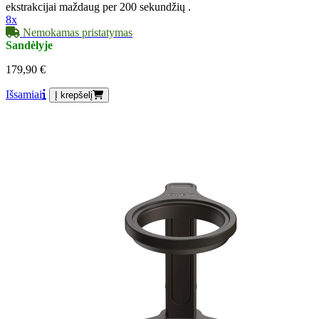
ekstrakcijai maždaug per 200 sekundžių .
8x
Nemokamas pristatymas
Sandėlyje
179,90 €
Išsamiai
Į krepšelį