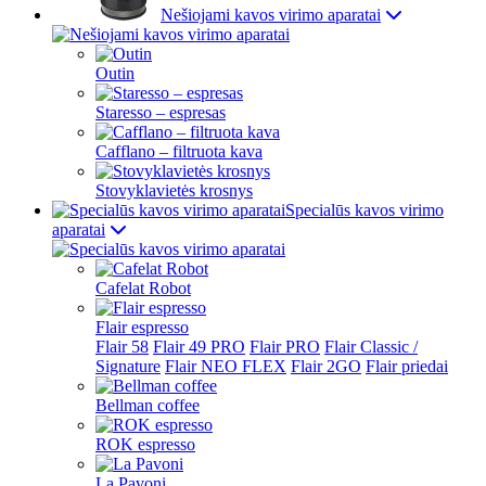
Nešiojami kavos virimo aparatai
Outin
Staresso – espresas
Cafflano – filtruota kava
Stovyklavietės krosnys
Specialūs kavos virimo
aparatai
Cafelat Robot
Flair espresso
Flair 58
Flair 49 PRO
Flair PRO
Flair Classic /
Signature
Flair NEO FLEX
Flair 2GO
Flair priedai
Bellman coffee
ROK espresso
La Pavoni