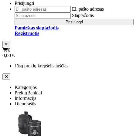
Prisijungti
El. pašto adresas
Slaptažodis
Prisijungti
Pamirštas slaptažodis
Registruotis
0
0,00 €
Jūsų prekių krepšelis tuščias
Kategorijos
Prekių ženklai
Informacija
Dienoraštis