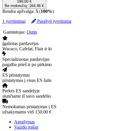
199,00 €
Be mokesčių: 164,46 €
Bendra apžvalga:
5
(
100%
)
1 įvertinimai
Parašyti įvertinimą
Gamintojas:
Outin
Įgaliotas pardavėjas
Wacaco, Cafelat, Flair ir kt
Specializuotas pardavėjas
pagalba prieš ir po pirkimo
ES pristatymas
pristatymas į visas ES šalis
Prekės ES sandėlyje
siunčiame iš savo sandėlio
Nemokamas pristatymas į ES
užsakymams virš 150,00 €
Aprašymas
Vaizdo įrašas