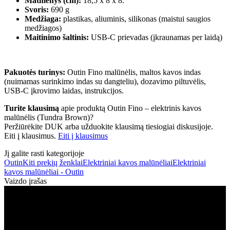
Matmenys (cm):
18,5 x 8 x 8.
Svoris:
690 g
Medžiaga:
plastikas, aliuminis, silikonas (maistui saugios
medžiagos)
Maitinimo šaltinis:
USB-C prievadas (įkraunamas per laidą)
Pakuotės turinys:
Outin Fino malūnėlis, maltos kavos indas
(nuimamas surinkimo indas su dangteliu), dozavimo piltuvėlis,
USB-C įkrovimo laidas, instrukcijos.
Turite klausimą
apie produktą Outin Fino – elektrinis kavos
malūnėlis (Tundra Brown)?
Peržiūrėkite DUK arba užduokite klausimą tiesiogiai diskusijoje.
Eiti į klausimus.
Eiti į klausimus
Jį galite rasti kategorijoje
Outin
Kiti prekių ženklai
Elektriniai kavos malūnėliai
Elektriniai
kavos malūnėliai - Outin
Vaizdo įrašas