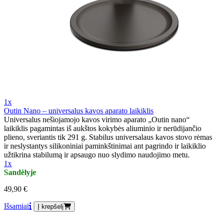
1x
Outin Nano – universalus kavos aparato laikiklis
Universalus nešiojamojo kavos virimo aparato „Outin nano“
laikiklis pagamintas iš aukštos kokybės aliuminio ir nerūdijančio
plieno, sveriantis tik 291 g. Stabilus universalaus kavos stovo rėmas
ir neslystantys silikoniniai paminkštinimai ant pagrindo ir laikiklio
užtikrina stabilumą ir apsaugo nuo slydimo naudojimo metu.
1x
Sandėlyje
49,90 €
Išsamiai
Į krepšelį