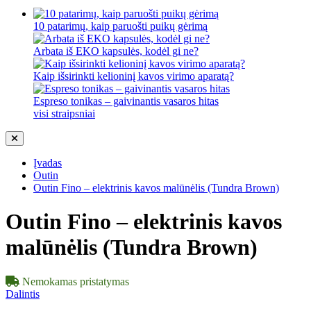
10 patarimų, kaip paruošti puikų gėrimą
Arbata iš EKO kapsulės, kodėl gi ne?
Kaip išsirinkti kelioninį kavos virimo aparatą?
Espreso tonikas – gaivinantis vasaros hitas
visi straipsniai
Įvadas
Outin
Outin Fino – elektrinis kavos malūnėlis (Tundra Brown)
Outin Fino – elektrinis kavos
malūnėlis (Tundra Brown)
Nemokamas pristatymas
Dalintis