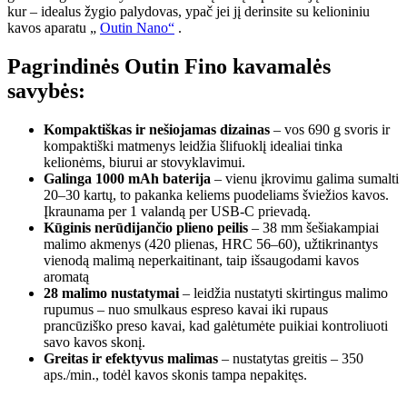
kur – idealus žygio palydovas, ypač jei jį derinsite su kelioniniu
kavos aparatu „
Outin Nano“
.
Pagrindinės Outin Fino kavamalės
savybės:
Kompaktiškas ir nešiojamas dizainas
– vos 690 g svoris ir
kompaktiški matmenys leidžia šlifuoklį idealiai tinka
kelionėms, biurui ar stovyklavimui.
Galinga 1000 mAh baterija
– vienu įkrovimu galima sumalti
20–30 kartų, to pakanka keliems puodeliams šviežios kavos.
Įkraunama per 1 valandą per USB-C prievadą.
Kūginis nerūdijančio plieno peilis
– 38 mm šešiakampiai
malimo akmenys (420 plienas, HRC 56–60), užtikrinantys
vienodą malimą neperkaitinant, taip išsaugodami kavos
aromatą
28 malimo nustatymai
– leidžia nustatyti skirtingus malimo
rupumus – nuo smulkaus espreso kavai iki rupaus
prancūziško preso kavai, kad galėtumėte puikiai kontroliuoti
savo kavos skonį.
Greitas ir efektyvus malimas
– nustatytas greitis – 350
aps./min., todėl kavos skonis tampa nepakitęs.