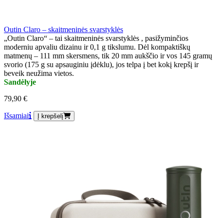
Outin Claro – skaitmeninės svarstyklės
„Outin Claro“ – tai skaitmeninės svarstyklės , pasižyminčios
moderniu apvaliu dizainu ir 0,1 g tikslumu. Dėl kompaktiškų
matmenų – 111 mm skersmens, tik 20 mm aukščio ir vos 145 gramų
svorio (175 g su apsauginiu įdėklu), jos telpa į bet kokį krepšį ir
beveik neužima vietos.
Sandėlyje
79,90 €
Išsamiai
Į krepšelį