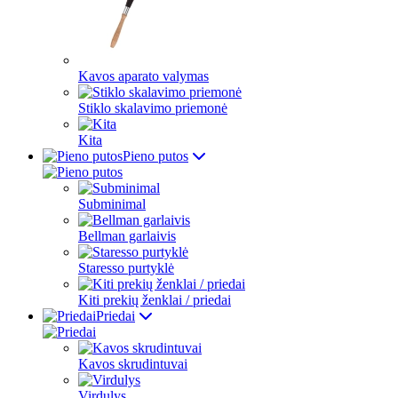
Kavos aparato valymas
Stiklo skalavimo priemonė
Kita
Pieno putos
Subminimal
Bellman garlaivis
Staresso purtyklė
Kiti prekių ženklai / priedai
Priedai
Kavos skrudintuvai
Virdulys