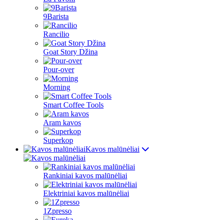
9Barista
Rancilio
Goat Story Džina
Pour-over
Morning
Smart Coffee Tools
Aram kavos
Superkop
Kavos malūnėliai
Rankiniai kavos malūnėliai
Elektriniai kavos malūnėliai
1Zpresso