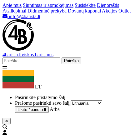
Apie mus
Siuntimas ir apmokėjimas
Susisiekite
Dienoraštis
Atsiliepimai
Didmeninė prekyba
Dovanų kuponai
Akcijos
Outlet
info@4barista.lt
4
barista
.lt
viskas baristams
Paieška
LT
Pasirinkite pristatymo šalį
Prašome pasirinkti savo šalį
Arba
Likite
4barista.lt