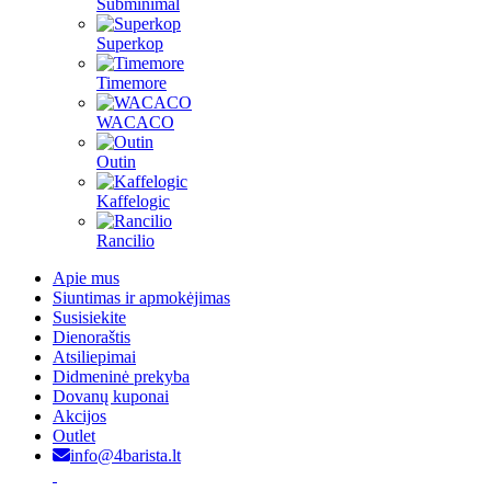
Subminimal
Superkop
Timemore
WACACO
Outin
Kaffelogic
Rancilio
Apie mus
Siuntimas ir apmokėjimas
Susisiekite
Dienoraštis
Atsiliepimai
Didmeninė prekyba
Dovanų kuponai
Akcijos
Outlet
info@4barista.lt