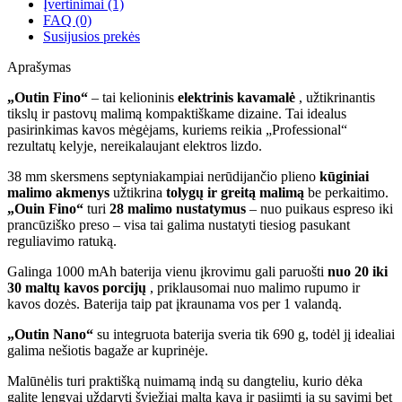
Įvertinimai (1)
FAQ (0)
Susijusios prekės
Aprašymas
„Outin Fino“
– tai kelioninis
elektrinis kavamalė
, užtikrinantis
tikslų ir pastovų malimą kompaktiškame dizaine. Tai idealus
pasirinkimas kavos mėgėjams, kuriems reikia „Professional“
rezultatų kelyje, nereikalaujant elektros lizdo.
38 mm skersmens septyniakampiai nerūdijančio plieno
kūginiai
malimo akmenys
užtikrina
tolygų ir greitą malimą
be perkaitimo.
„Ouin Fino“
turi
28 malimo nustatymus
– nuo puikaus espreso iki
prancūziško preso – visa tai galima nustatyti tiesiog pasukant
reguliavimo ratuką.
Galinga 1000 mAh baterija vienu įkrovimu gali paruošti
nuo 20 iki
30 maltų kavos porcijų
, priklausomai nuo malimo rupumo ir
kavos dozės. Baterija taip pat įkraunama vos per 1 valandą.
„Outin Nano“
su integruota baterija sveria tik 690 g, todėl jį idealiai
galima nešiotis bagaže ar kuprinėje.
Malūnėlis turi praktišką nuimamą indą su dangteliu, kurio dėka
galite lengvai uždaryti šviežiai maltą kavą ir pasiimti ją su savimi bet