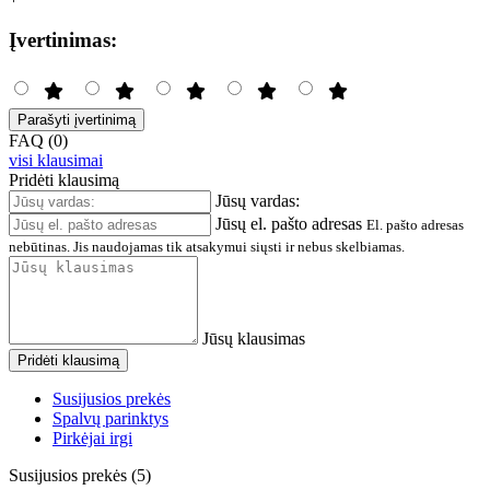
Įvertinimas:
Parašyti įvertinimą
FAQ (0)
visi klausimai
Pridėti klausimą
Jūsų vardas:
Jūsų el. pašto adresas
El. pašto adresas
nebūtinas. Jis naudojamas tik atsakymui siųsti ir nebus skelbiamas.
Jūsų klausimas
Pridėti klausimą
Susijusios prekės
Spalvų parinktys
Pirkėjai irgi
Susijusios prekės (5)