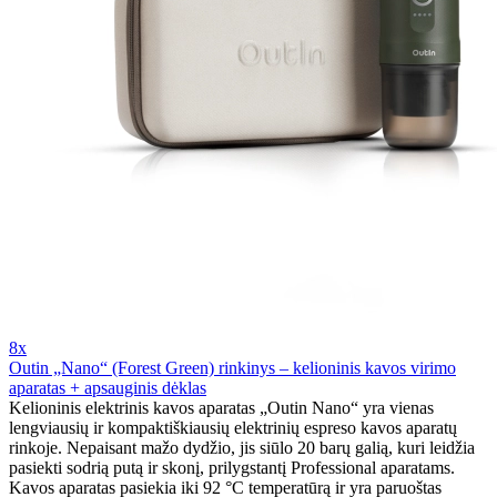
8x
Outin „Nano“ (Forest Green) rinkinys – kelioninis kavos virimo
aparatas + apsauginis dėklas
Kelioninis elektrinis kavos aparatas „Outin Nano“ yra vienas
lengviausių ir kompaktiškiausių elektrinių espreso kavos aparatų
rinkoje. Nepaisant mažo dydžio, jis siūlo 20 barų galią, kuri leidžia
pasiekti sodrią putą ir skonį, prilygstantį Professional aparatams.
Kavos aparatas pasiekia iki 92 °C temperatūrą ir yra paruoštas