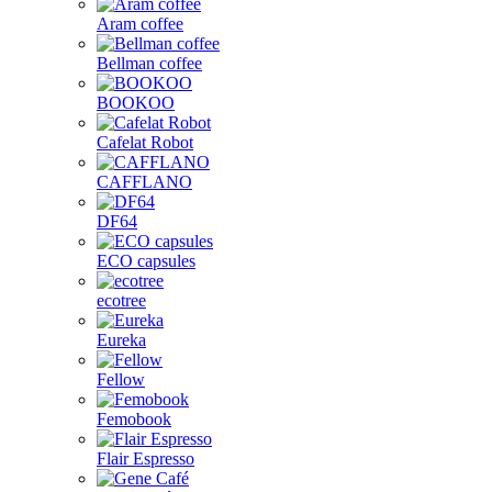
Aram coffee
Bellman coffee
BOOKOO
Cafelat Robot
CAFFLANO
DF64
ECO capsules
ecotree
Eureka
Fellow
Femobook
Flair Espresso