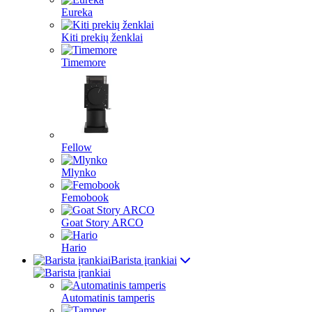
Eureka
Kiti prekių ženklai
Timemore
Fellow
Mlynko
Femobook
Goat Story ARCO
Hario
Barista įrankiai
Automatinis tamperis