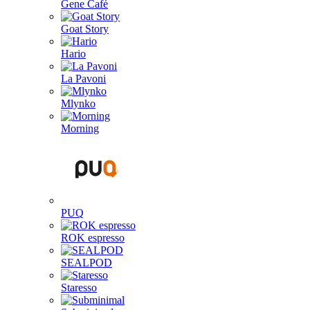
Gene Café
Goat Story
Hario
La Pavoni
Mlynko
Morning
PUQ
ROK espresso
SEALPOD
Staresso