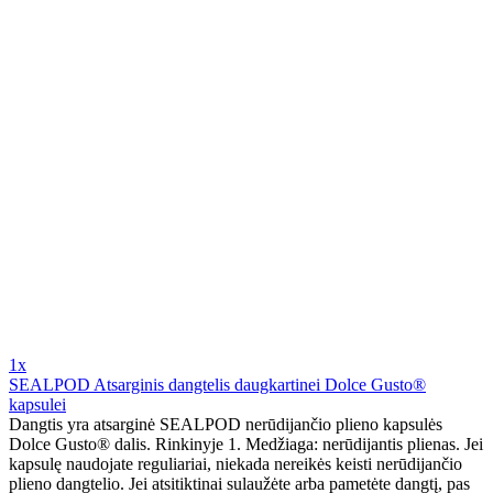
1x
SEALPOD Atsarginis dangtelis daugkartinei Dolce Gusto®
kapsulei
Dangtis yra atsarginė SEALPOD nerūdijančio plieno kapsulės
Dolce Gusto® dalis. Rinkinyje 1. Medžiaga: nerūdijantis plienas. Jei
kapsulę naudojate reguliariai, niekada nereikės keisti nerūdijančio
plieno dangtelio. Jei atsitiktinai sulaužėte arba pametėte dangtį, pas