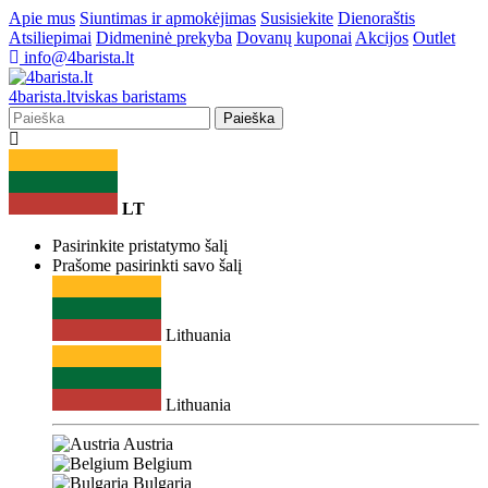
Apie mus
Siuntimas ir apmokėjimas
Susisiekite
Dienoraštis
Atsiliepimai
Didmeninė prekyba
Dovanų kuponai
Akcijos
Outlet
info@4barista.lt
4
barista
.lt
viskas baristams
Paieška
LT
Pasirinkite pristatymo šalį
Prašome pasirinkti savo šalį
Lithuania
Lithuania
Austria
Belgium
Bulgaria