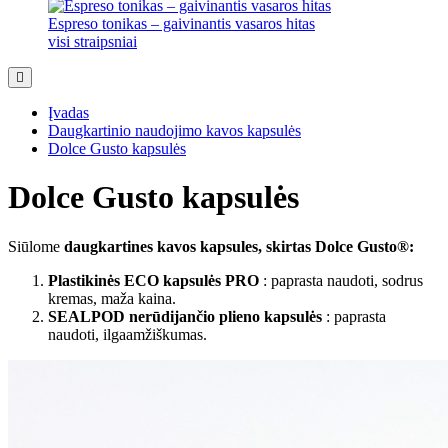
Espreso tonikas – gaivinantis vasaros hitas
visi straipsniai
Įvadas
Daugkartinio naudojimo kavos kapsulės
Dolce Gusto kapsulės
Dolce Gusto kapsulės
Siūlome
daugkartines kavos kapsules, skirtas Dolce Gusto®:
Plastikinės ECO kapsulės PRO
: paprasta naudoti, sodrus
kremas, maža kaina.
SEALPOD nerūdijančio plieno kapsulės
: paprasta
naudoti, ilgaamžiškumas.