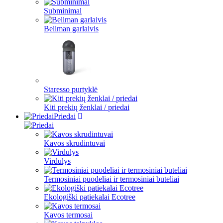
Subminimal
Bellman garlaivis
Staresso purtyklė
Kiti prekių ženklai / priedai
Priedai
Kavos skrudintuvai
Virdulys
Termosiniai puodeliai ir termosiniai buteliai
Ekologiški patiekalai Ecotree
Kavos termosai