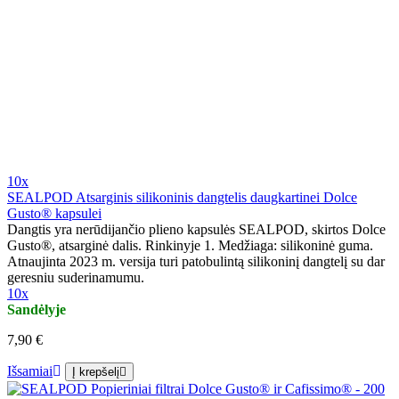
10x
SEALPOD Atsarginis silikoninis dangtelis daugkartinei Dolce
Gusto® kapsulei
Dangtis yra nerūdijančio plieno kapsulės SEALPOD, skirtos Dolce
Gusto®, atsarginė dalis. Rinkinyje 1. Medžiaga: silikoninė guma.
Atnaujinta 2023 m. versija turi patobulintą silikoninį dangtelį su dar
geresniu suderinamumu.
10x
Sandėlyje
7,90 €
Išsamiai
Į krepšelį