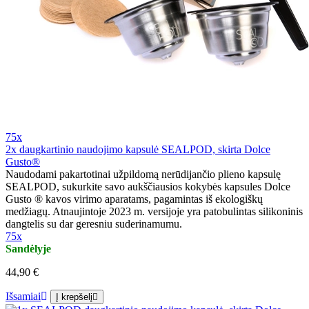
75x
2x daugkartinio naudojimo kapsulė SEALPOD, skirta Dolce
Gusto®
Naudodami pakartotinai užpildomą nerūdijančio plieno kapsulę
SEALPOD, sukurkite savo aukščiausios kokybės kapsules Dolce
Gusto ® kavos virimo aparatams, pagamintas iš ekologiškų
medžiagų. Atnaujintoje 2023 m. versijoje yra patobulintas silikoninis
dangtelis su dar geresniu suderinamumu.
75x
Sandėlyje
44,90 €
Išsamiai
Į krepšelį