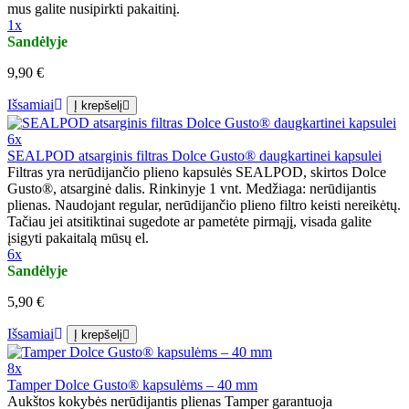
mus galite nusipirkti pakaitinį.
1x
Sandėlyje
9,90 €
Išsamiai
Į krepšelį
6x
SEALPOD atsarginis filtras Dolce Gusto® daugkartinei kapsulei
Filtras yra nerūdijančio plieno kapsulės SEALPOD, skirtos Dolce
Gusto®, atsarginė dalis. Rinkinyje 1 vnt. Medžiaga: nerūdijantis
plienas. Naudojant regular, nerūdijančio plieno filtro keisti nereikėtų.
Tačiau jei atsitiktinai sugedote ar pametėte pirmąjį, visada galite
įsigyti pakaitalą mūsų el.
6x
Sandėlyje
5,90 €
Išsamiai
Į krepšelį
8x
Tamper Dolce Gusto® kapsulėms – 40 mm
Aukštos kokybės nerūdijantis plienas Tamper garantuoja