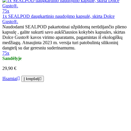
75x
1x SEALPOD daugkartinio naudojimo kapsulė, skirta Dolce
Gusto®.
Naudodami SEALPOD pakartotinai užpildomą nerūdijančio plieno
kapsulę , galite sukurti savo aukščiausios kokybės kapsules, skirtas
Dolce Gusto® kavos virimo aparatams, pagamintas iš ekologiškų
medžiagų. Atnaujinta 2023 m. versija turi patobulintą silikoninį
dangtelį su dar geresniu suderinamumu.
75x
Sandėlyje
29,90 €
Išsamiai
Į krepšelį