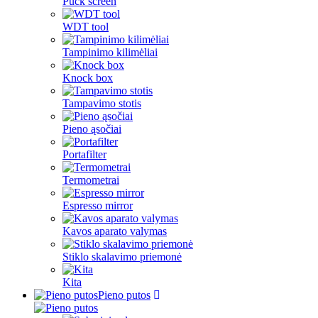
Puck screen
WDT tool
Tampinimo kilimėliai
Knock box
Tampavimo stotis
Pieno ąsočiai
Portafilter
Termometrai
Espresso mirror
Kavos aparato valymas
Stiklo skalavimo priemonė
Kita
Pieno putos