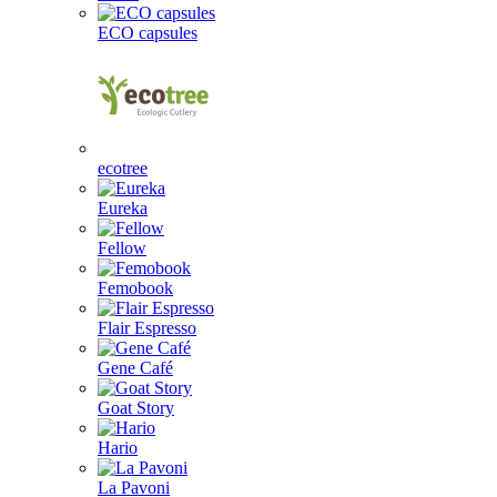
ECO capsules
ecotree
Eureka
Fellow
Femobook
Flair Espresso
Gene Café
Goat Story
Hario
La Pavoni