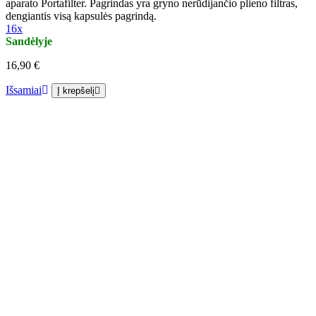
aparato Portafilter. Pagrindas yra gryno nerūdijančio plieno filtras,
dengiantis visą kapsulės pagrindą.
16x
Sandėlyje
16,90 €
Išsamiai
Į krepšelį