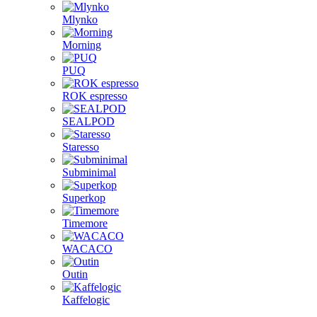
Mlynko
Morning
PUQ
ROK espresso
SEALPOD
Staresso
Subminimal
Superkop
Timemore
WACACO
Outin
Kaffelogic