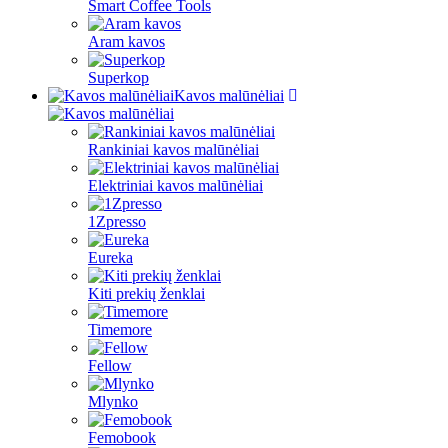
Smart Coffee Tools
Aram kavos
Superkop
Kavos malūnėliai
Rankiniai kavos malūnėliai
Elektriniai kavos malūnėliai
1Zpresso
Eureka
Kiti prekių ženklai
Timemore
Fellow
Mlynko
Femobook