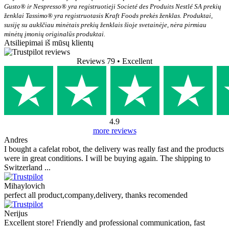
Gusto® ir Nespresso® yra registruotieji Societé des Produits Nestlé SA prekių
ženklai Tassimo® yra registruotasis Kraft Foods prekės ženklas. Produktai,
susiję su aukščiau minėtais prekių ženklais šioje svetainėje, nėra pirmiau
minėtų įmonių originalūs produktai.
Atsiliepimai iš mūsų klientų
Reviews 79
• Excellent
4.9
more reviews
Andres
I bought a cafelat robot, the delivery was really fast and the products
were in great conditions. I will be buying again. The shipping to
Switzerland ...
Mihaylovich
perfect all product,company,delivery, thanks recomended
Nerijus
Excellent store! Friendly and professional communication, fast