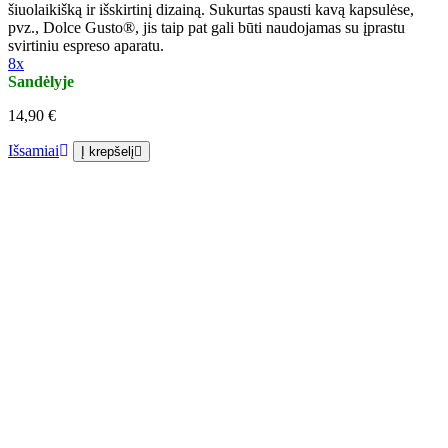
šiuolaikišką ir išskirtinį dizainą. Sukurtas spausti kavą kapsulėse,
pvz., Dolce Gusto®, jis taip pat gali būti naudojamas su įprastu
svirtiniu espreso aparatu.
8x
Sandėlyje
14,90 €
Išsamiai
Į krepšelį