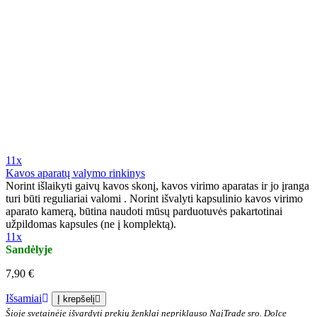
11x
Kavos aparatų valymo rinkinys
Norint išlaikyti gaivų kavos skonį, kavos virimo aparatas ir jo įranga
turi būti reguliariai valomi . Norint išvalyti kapsulinio kavos virimo
aparato kamerą, būtina naudoti mūsų parduotuvės pakartotinai
užpildomas kapsules (ne į komplektą).
11x
Sandėlyje
7,90 €
Išsamiai
Į krepšelį
Šioje svetainėje išvardyti prekių ženklai nepriklauso NajTrade sro. Dolce