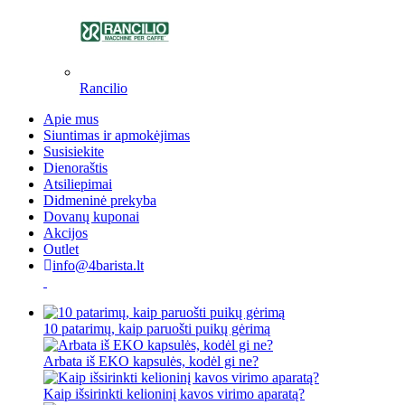
Rancilio
Apie mus
Siuntimas ir apmokėjimas
Susisiekite
Dienoraštis
Atsiliepimai
Didmeninė prekyba
Dovanų kuponai
Akcijos
Outlet
info@4barista.lt
10 patarimų, kaip paruošti puikų gėrimą
Arbata iš EKO kapsulės, kodėl gi ne?
Kaip išsirinkti kelioninį kavos virimo aparatą?