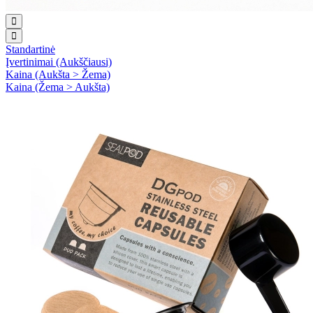
Standartinė
Įvertinimai (Aukščiausi)
Kaina (Aukšta > Žema)
Kaina (Žema > Aukšta)