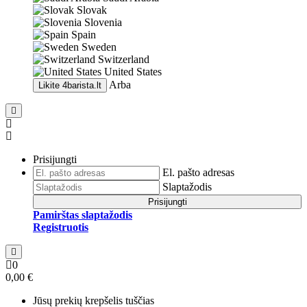
Slovak
Slovenia
Spain
Sweden
Switzerland
United States
Arba
Likite
4barista.lt
Prisijungti
El. pašto adresas
Slaptažodis
Prisijungti
Pamirštas slaptažodis
Registruotis
0
0,00 €
Jūsų prekių krepšelis tuščias