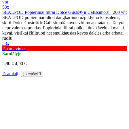
53x
SEALPOD Popieriniai filtrai Dolce Gusto® ir Cafissimo® - 200 vnt
SEALPOD popieriniai filtrai daugkartinio užpildymo kapsulėms,
skirti Dolce Gusto® ir Cafissimo® kavos virimo aparatams. Tai yra
neprivalomas priedas. Popieriniai filtrai puikiai tinka švelniai maltai
kavai, visiškai išfiltruoti net smulkiausias kavos daleles arba arbatai
ruošti .
53x
Išpardavimas
Sandėlyje
5,90 €
4,90 €
Išsamiai
Į krepšelį