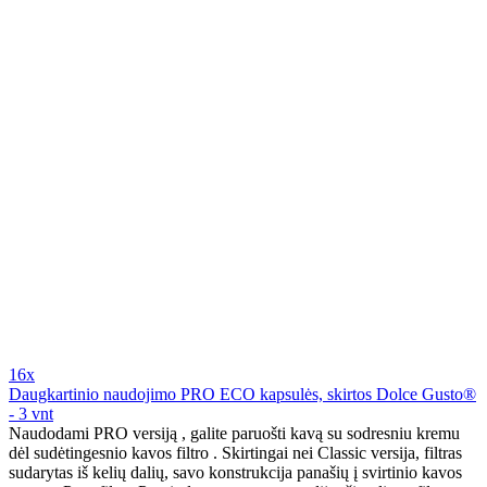
16x
Daugkartinio naudojimo PRO ECO kapsulės, skirtos Dolce Gusto®
- 3 vnt
Naudodami PRO versiją , galite paruošti kavą su sodresniu kremu
dėl sudėtingesnio kavos filtro . Skirtingai nei Classic versija, filtras
sudarytas iš kelių dalių, savo konstrukcija panašių į svirtinio kavos