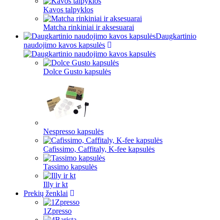
Kavos talpyklos
Matcha rinkiniai ir aksesuarai
Daugkartinio
naudojimo kavos kapsulės
Dolce Gusto kapsulės
Nespresso kapsulės
Cafissimo, Caffitaly, K-fee kapsulės
Tassimo kapsulės
Illy ir kt
Prekių ženklai
1Zpresso