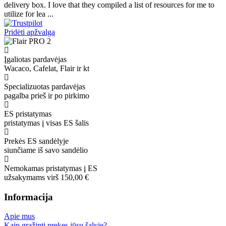
delivery box. I love that they compiled a list of resources for me to
utilize for lea ...
Pridėti apžvalgą
Įgaliotas pardavėjas
Wacaco, Cafelat, Flair ir kt
Specializuotas pardavėjas
pagalba prieš ir po pirkimo
ES pristatymas
pristatymas į visas ES šalis
Prekės ES sandėlyje
siunčiame iš savo sandėlio
Nemokamas pristatymas į ES
užsakymams virš 150,00 €
Informacija
Apie mus
Kaip grąžinti prekes jūsų šalyje?