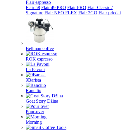
Flair espresso
Flair 58
Flair 49 PRO
Flair PRO
Flair Classic /
Signature
Flair NEO FLEX
Flair 2GO
Flair priedai
Bellman coffee
ROK espresso
La Pavoni
9Barista
Rancilio
Goat Story Džina
Pour-over
Morning