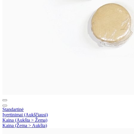
Standartinė
Įvertinimai (Aukščiausi)
Kaina (Aukšta > Žema)
Kaina (Žema > Aukšta)