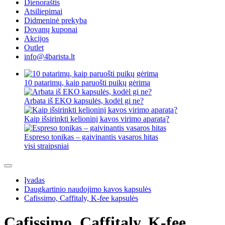
Dienoraštis
Atsiliepimai
Didmeninė prekyba
Dovanų kuponai
Akcijos
Outlet
info@4barista.lt
10 patarimų, kaip paruošti puikų gėrimą
Arbata iš EKO kapsulės, kodėl gi ne?
Kaip išsirinkti kelioninį kavos virimo aparatą?
Espreso tonikas – gaivinantis vasaros hitas
visi straipsniai
Įvadas
Daugkartinio naudojimo kavos kapsulės
Cafissimo, Caffitaly, K-fee kapsulės
Cafissimo, Caffitaly, K-fee