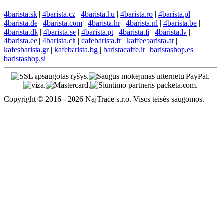
4barista.sk
|
4barista.cz
|
4barista.hu
|
4barista.ro
|
4barista.pl
|
4barista.de
|
4barista.com
|
4barista.hr
|
4barista.nl
|
4barista.be
|
4barista.dk
|
4barista.se
|
4barista.pt
|
4barista.fi
|
4barista.lv
|
4barista.ee
|
4barista.ch
|
cafebarista.fr
|
kaffeebarista.at
|
kafesbarista.gr
|
kafebarista.bg
|
baristacaffe.it
|
baristashop.es
|
baristashop.si
Copyright © 2016 - 2026 NajTrade s.r.o. Visos teisės saugomos.