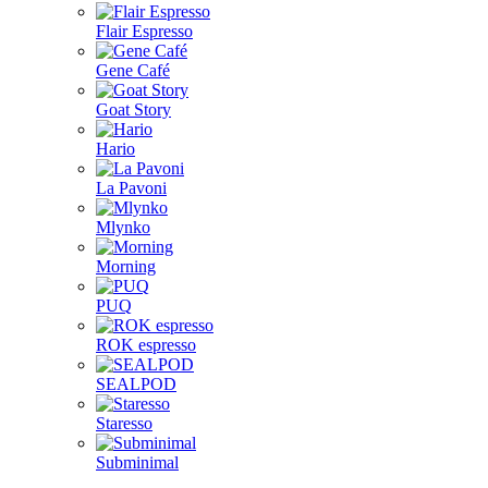
Flair Espresso
Gene Café
Goat Story
Hario
La Pavoni
Mlynko
Morning
PUQ
ROK espresso
SEALPOD
Staresso
Subminimal