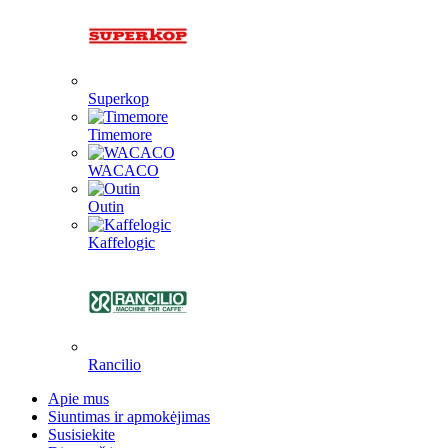
Superkop
Timemore
WACACO
Outin
Kaffelogic
Rancilio
Apie mus
Siuntimas ir apmokėjimas
Susisiekite