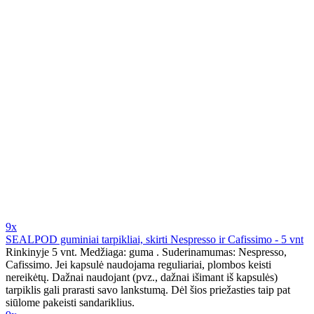
9x
SEALPOD guminiai tarpikliai, skirti Nespresso ir Cafissimo - 5 vnt
Rinkinyje 5 vnt. Medžiaga: guma . Suderinamumas: Nespresso,
Cafissimo. Jei kapsulė naudojama reguliariai, plombos keisti
nereikėtų. Dažnai naudojant (pvz., dažnai išimant iš kapsulės)
tarpiklis gali prarasti savo lankstumą. Dėl šios priežasties taip pat
siūlome pakeisti sandariklius.