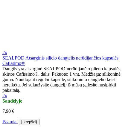
2x
SEALPOD Atsarginis silicio dangtelis nerūdijančios kapsulės
Cafissimo®
Dangtis yra atsarginė SEALPOD nerūdijančio plieno kapsulės,
skirtos Cafissimo®, dalis. Pakuotė: 1 vnt. Medžiaga: silikoninė
guma. Naudojant regular kapsulę, silikoninio dangtelio keisti
nereikėtų. Jei sulaužysite dangtelį, iš mūsų galėsite nusipirkti
pakaitalą.
2x
Sandėlyje
7,90 €
Išsamiai
Į krepšelį