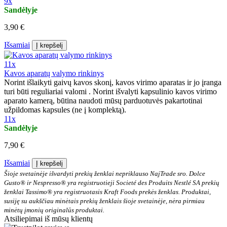
9x
Sandėlyje
3,90 €
Išsamiai
Į krepšelį
11x
Kavos aparatų valymo rinkinys
Norint išlaikyti gaivų kavos skonį, kavos virimo aparatas ir jo įranga
turi būti reguliariai valomi . Norint išvalyti kapsulinio kavos virimo
aparato kamerą, būtina naudoti mūsų parduotuvės pakartotinai
užpildomas kapsules (ne į komplektą).
11x
Sandėlyje
7,90 €
Išsamiai
Į krepšelį
Šioje svetainėje išvardyti prekių ženklai nepriklauso NajTrade sro. Dolce
Gusto® ir Nespresso® yra registruotieji Societé des Produits Nestlé SA prekių
ženklai Tassimo® yra registruotasis Kraft Foods prekės ženklas. Produktai,
susiję su aukščiau minėtais prekių ženklais šioje svetainėje, nėra pirmiau
minėtų įmonių originalūs produktai.
Atsiliepimai iš mūsų klientų