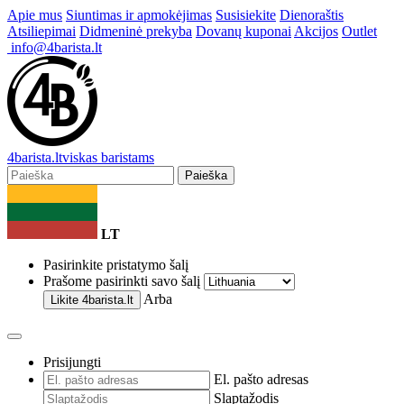
Apie mus
Siuntimas ir apmokėjimas
Susisiekite
Dienoraštis
Atsiliepimai
Didmeninė prekyba
Dovanų kuponai
Akcijos
Outlet
info@4barista.lt
4
barista
.lt
viskas baristams
Paieška
LT
Pasirinkite pristatymo šalį
Prašome pasirinkti savo šalį
Arba
Likite
4barista.lt
Prisijungti
El. pašto adresas
Slaptažodis