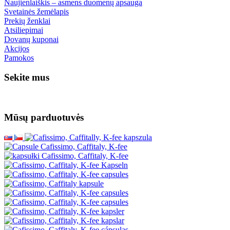
Naujienlaiškis – asmens duomenų apsauga
Svetainės žemėlapis
Prekių ženklai
Atsiliepimai
Dovanų kuponai
Akcijos
Pamokos
Sekite mus
Mūsų parduotuvės