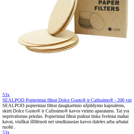
53x
SEALPOD Popieriniai filtrai Dolce Gusto® ir Cafissimo® - 200 vnt
SEALPOD popieriniai filtrai daugkartinio užpildymo kapsulėms,
skirti Dolce Gusto® ir Cafissimo® kavos virimo aparatams. Tai yra
neprivalomas priedas. Popieriniai filtrai puikiai tinka švelniai maltai
kavai, visiškai išfiltruoti net smulkiausias kavos daleles arba arbatai
ruošti .
53x