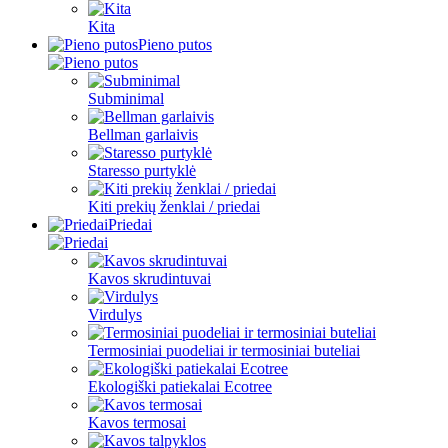
Kita
Pieno putos
Subminimal
Bellman garlaivis
Staresso purtyklė
Kiti prekių ženklai / priedai
Priedai
Kavos skrudintuvai
Virdulys
Termosiniai puodeliai ir termosiniai buteliai
Ekologiški patiekalai Ecotree
Kavos termosai