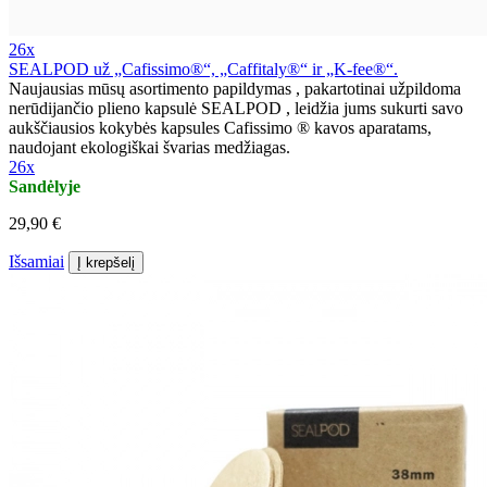
26x
SEALPOD už „Cafissimo®“, „Caffitaly®“ ir „K-fee®“.
Naujausias mūsų asortimento papildymas , pakartotinai užpildoma
nerūdijančio plieno kapsulė SEALPOD , leidžia jums sukurti savo
aukščiausios kokybės kapsules Cafissimo ® kavos aparatams,
naudojant ekologiškai švarias medžiagas.
26x
Sandėlyje
29,90 €
Išsamiai
Į krepšelį