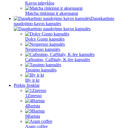
Kavos talpyklos
Matcha rinkiniai ir aksesuarai
Daugkartinio
naudojimo kavos kapsulės
Dolce Gusto kapsulės
Nespresso kapsulės
Cafissimo, Caffitaly, K-fee kapsulės
Tassimo kapsulės
Illy ir kt
Prekių ženklai
1Zpresso
4Barista
9Barista
Aram coffee