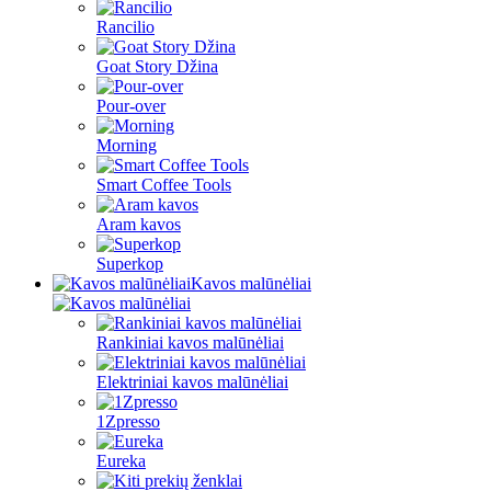
Rancilio
Goat Story Džina
Pour-over
Morning
Smart Coffee Tools
Aram kavos
Superkop
Kavos malūnėliai
Rankiniai kavos malūnėliai
Elektriniai kavos malūnėliai
1Zpresso
Eureka