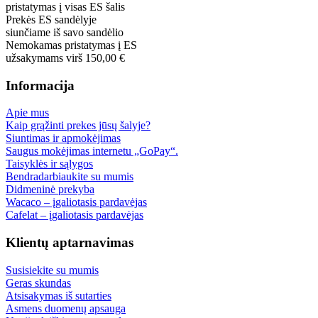
pristatymas į visas ES šalis
Prekės ES sandėlyje
siunčiame iš savo sandėlio
Nemokamas pristatymas į ES
užsakymams virš 150,00 €
Informacija
Apie mus
Kaip grąžinti prekes jūsų šalyje?
Siuntimas ir apmokėjimas
Saugus mokėjimas internetu „GoPay“.
Taisyklės ir sąlygos
Bendradarbiaukite su mumis
Didmeninė prekyba
Wacaco – įgaliotasis pardavėjas
Cafelat – įgaliotasis pardavėjas
Klientų aptarnavimas
Susisiekite su mumis
Geras skundas
Atsisakymas iš sutarties
Asmens duomenų apsauga