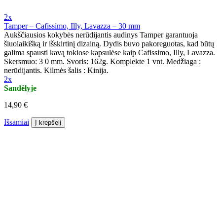
2x
Tamper – Cafissimo, Illy, Lavazza – 30 mm
Aukščiausios kokybės nerūdijantis audinys Tamper garantuoja
šiuolaikišką ir išskirtinį dizainą. Dydis buvo pakoreguotas, kad būtų
galima spausti kavą tokiose kapsulėse kaip Cafissimo, Illy, Lavazza.
Skersmuo: 3 0 mm. Svoris: 162g. Komplekte 1 vnt. Medžiaga :
nerūdijantis. Kilmės šalis : Kinija.
2x
Sandėlyje
14,90 €
Išsamiai
Į krepšelį