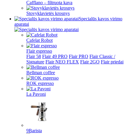
Cafflano – filtruota kava
Stovyklavietės krosnys
Specialūs kavos virimo
aparatai
Cafelat Robot
Flair espresso
Flair 58
Flair 49 PRO
Flair PRO
Flair Classic /
Signature
Flair NEO FLEX
Flair 2GO
Flair priedai
Bellman coffee
ROK espresso
La Pavoni
9Barista