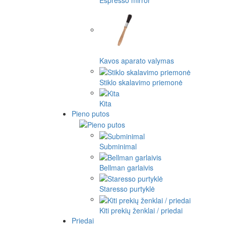
Espresso mirror
Kavos aparato valymas
Stiklo skalavimo priemonė
Kita
Pieno putos
Subminimal
Bellman garlaivis
Staresso purtyklė
Kiti prekių ženklai / priedai
Priedai