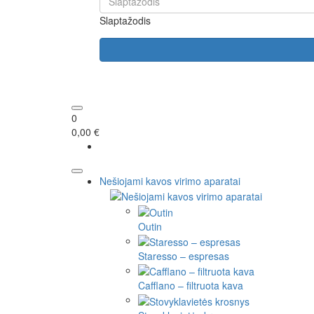
Slaptažodis
0
0,00 €
Nešiojami kavos virimo aparatai
Outin
Staresso – espresas
Cafflano – filtruota kava