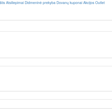
štis
Atsiliepimai
Didmeninė prekyba
Dovanų kuponai
Akcijos
Outlet