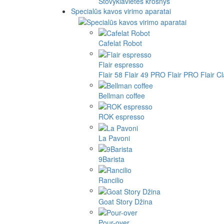
Stovyklavietės krosnys
Specialūs kavos virimo aparatai
Cafelat Robot
Flair espresso
Flair 58
Flair 49 PRO
Flair PRO
Flair C
Bellman coffee
ROK espresso
La Pavoni
9Barista
Rancilio
Goat Story Džina
Pour-over