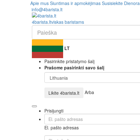
Apie mus
Siuntimas ir apmokėjimas
Susisiekite
Dienora
info@4barista.lt
4
barista
.lt
viskas baristams
LT
Pasirinkite pristatymo šalį
Prašome pasirinkti savo šalį
Arba
Likite
4barista.lt
Prisijungti
El. pašto adresas