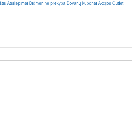
štis
Atsiliepimai
Didmeninė prekyba
Dovanų kuponai
Akcijos
Outlet