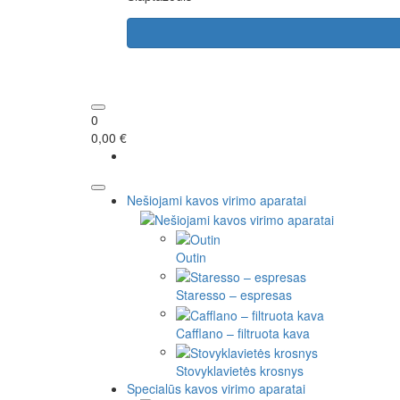
0
0,00 €
Nešiojami kavos virimo aparatai
Outin
Staresso – espresas
Cafflano – filtruota kava
Stovyklavietės krosnys
Specialūs kavos virimo aparatai