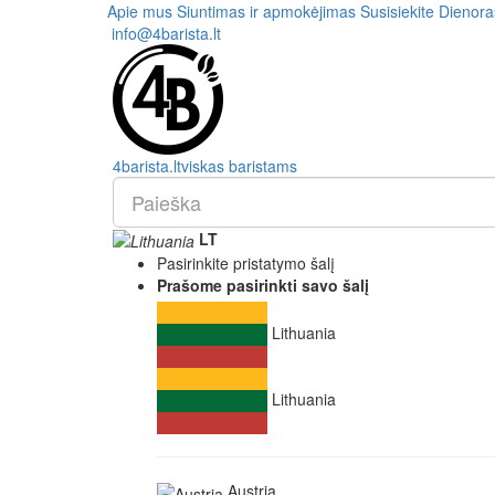
Apie mus
Siuntimas ir apmokėjimas
Susisiekite
Dienora
info@4barista.lt
4
barista
.lt
viskas baristams
LT
Pasirinkite pristatymo šalį
Prašome pasirinkti savo šalį
Lithuania
Lithuania
Austria