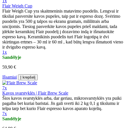
1x
Flair Weigh Cup
Flair Weigh Cup yra skaitmeninis matavimo puodelis. Lengvai ir
tiksliai pasversite kavos pupeles, taip pat ir espreso dozę. Svėrimo
puodelis yra 500 g talpos su ekranu gramais, mililitrais arba
uncijomis. Tiesiog pasverkite kavos pupeles prieš maldami, tada
įdėkite keramikinį Flair puodelį į dozavimo indą ir išmatuokite
espreso kavą. Keramikinis puodelis turi Flair logotipą ir dvi
skirtingas ertmes – 30 ml ir 60 ml , kad būtų lengva išmatuoti vieno
ir dvigubo espreso kavą.
1x
Sandėlyje
59,90 €
Išsamiai
Į krepšelį
7x
Kavos svarstyklės | Flair Brew Scale
Šios kavos svarstyklės arba, dar geriau, mikrosvarstyklės yra puiki
pagalba bet kuriai baristai. Jis gali sverti iki 2 kg 0,1 g tikslumu ir
telpa tarp bet kurio Flair espresso kavos aparato kojelių.
7x
Sandėlyje