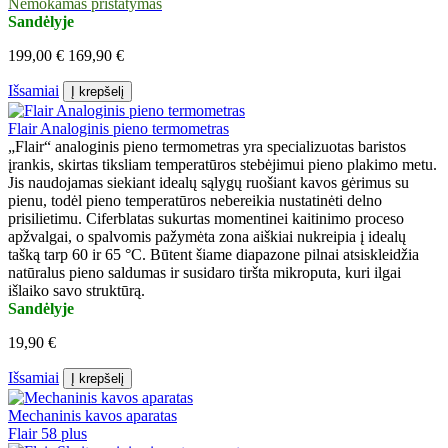
Nemokamas pristatymas
Sandėlyje
199,00 €
169,90 €
Išsamiai
Į krepšelį
Flair Analoginis pieno termometras
„Flair“ analoginis pieno termometras yra specializuotas baristos
įrankis, skirtas tiksliam temperatūros stebėjimui pieno plakimo metu.
Jis naudojamas siekiant idealų sąlygų ruošiant kavos gėrimus su
pienu, todėl pieno temperatūros nebereikia nustatinėti delno
prisilietimu. Ciferblatas sukurtas momentinei kaitinimo proceso
apžvalgai, o spalvomis pažymėta zona aiškiai nukreipia į idealų
tašką tarp 60 ir 65 °C. Būtent šiame diapazone pilnai atsiskleidžia
natūralus pieno saldumas ir susidaro tiršta mikroputa, kuri ilgai
išlaiko savo struktūrą.
Sandėlyje
19,90 €
Išsamiai
Į krepšelį
Mechaninis kavos aparatas
Flair 58 plus