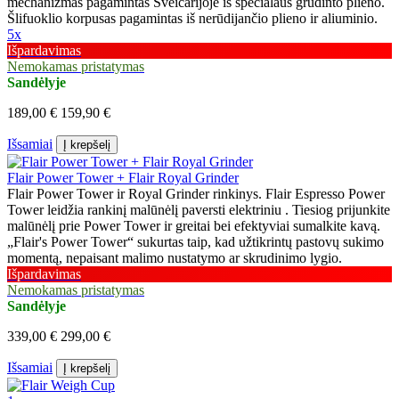
mechanizmas pagamintas Šveicarijoje iš specialaus grūdinto plieno.
Šlifuoklio korpusas pagamintas iš nerūdijančio plieno ir aliuminio.
5x
Išpardavimas
Nemokamas pristatymas
Sandėlyje
189,00 €
159,90 €
Išsamiai
Į krepšelį
Flair Power Tower + Flair Royal Grinder
Flair Power Tower ir Royal Grinder rinkinys. Flair Espresso Power
Tower leidžia rankinį malūnėlį paversti elektriniu . Tiesiog prijunkite
malūnėlį prie Power Tower ir greitai bei efektyviai sumalkite kavą.
„Flair's Power Tower“ sukurtas taip, kad užtikrintų pastovų sukimo
momentą, nepaisant malimo nustatymo ar skrudinimo lygio.
Išpardavimas
Nemokamas pristatymas
Sandėlyje
339,00 €
299,00 €
Išsamiai
Į krepšelį