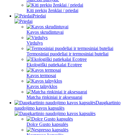
Kiti prekių ženklai / priedai
Priedai
Kavos skrudintuvai
Virdulys
Termosiniai puodeliai ir termosiniai buteliai
Ekologiški patiekalai Ecotree
Kavos termosai
Kavos talpyklos
Matcha rinkiniai ir aksesuarai
Daugkartinio
naudojimo kavos kapsulės
Dolce Gusto kapsulės