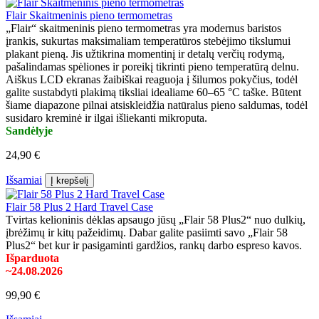
Flair Skaitmeninis pieno termometras
„Flair“ skaitmeninis pieno termometras yra modernus baristos
įrankis, sukurtas maksimaliam temperatūros stebėjimo tikslumui
plakant pieną. Jis užtikrina momentinį ir detalų verčių rodymą,
pašalindamas spėliones ir poreikį tikrinti pieno temperatūrą delnu.
Aiškus LCD ekranas žaibiškai reaguoja į šilumos pokyčius, todėl
galite sustabdyti plakimą tiksliai idealiame 60–65 °C taške. Būtent
šiame diapazone pilnai atsiskleidžia natūralus pieno saldumas, todėl
susidaro kreminė ir ilgai išliekanti mikroputa.
Sandėlyje
24,90 €
Išsamiai
Į krepšelį
Flair 58 Plus 2 Hard Travel Case
Tvirtas kelioninis dėklas apsaugo jūsų „Flair 58 Plus2“ nuo dulkių,
įbrėžimų ir kitų pažeidimų. Dabar galite pasiimti savo „Flair 58
Plus2“ bet kur ir pasigaminti gardžios, rankų darbo espreso kavos.
Išparduota
~24.08.2026
99,90 €