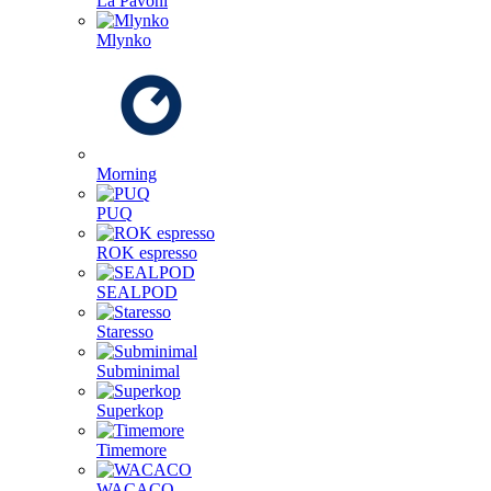
La Pavoni
Mlynko
Morning
PUQ
ROK espresso
SEALPOD
Staresso
Subminimal
Superkop
Timemore
WACACO