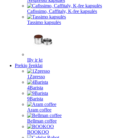
Nespresso kapsulės
Cafissimo, Caffitaly, K-fee kapsulės
Tassimo kapsulės
Illy ir kt
Prekių ženklai
1Zpresso
4Barista
9Barista
Aram coffee
Bellman coffee
BOOKOO