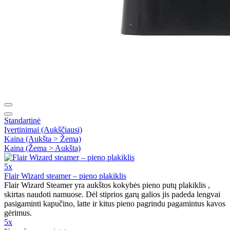
Standartinė
Įvertinimai (Aukščiausi)
Kaina (Aukšta > Žema)
Kaina (Žema > Aukšta)
5x
Flair Wizard steamer – pieno plakiklis
Flair Wizard Steamer yra aukštos kokybės pieno putų plakiklis ,
skirtas naudoti namuose. Dėl stiprios garų galios jis padeda lengvai
pasigaminti kapučino, latte ir kitus pieno pagrindu pagamintus kavos
gėrimus.
5x