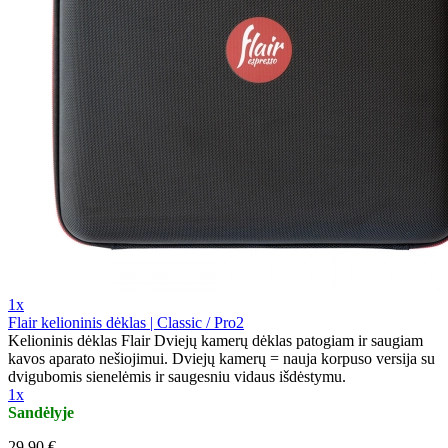
1x
Flair kelioninis dėklas | Classic / Pro2
Kelioninis dėklas Flair Dviejų kamerų dėklas patogiam ir saugiam
kavos aparato nešiojimui. Dviejų kamerų = nauja korpuso versija su
dvigubomis sienelėmis ir saugesniu vidaus išdėstymu.
1x
Sandėlyje
29,90 €