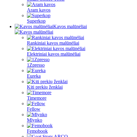
Aram kavos
Superkop
Kavos malūnėliai
Rankiniai kavos malūnėliai
Elektriniai kavos malūnėliai
1Zpresso
Eureka
Kiti prekių ženklai
Timemore
Fellow
Mlynko
Femobook