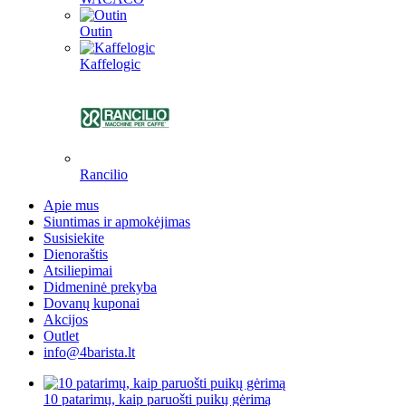
Outin
Kaffelogic
Rancilio
Apie mus
Siuntimas ir apmokėjimas
Susisiekite
Dienoraštis
Atsiliepimai
Didmeninė prekyba
Dovanų kuponai
Akcijos
Outlet
info@4barista.lt
10 patarimų, kaip paruošti puikų gėrimą