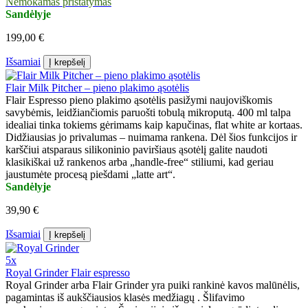
Nemokamas pristatymas
Sandėlyje
199,00 €
Išsamiai
Į krepšelį
Flair Milk Pitcher – pieno plakimo ąsotėlis
Flair Espresso pieno plakimo ąsotėlis pasižymi naujoviškomis
savybėmis, leidžiančiomis paruošti tobulą mikroputą. 400 ml talpa
idealiai tinka tokiems gėrimams kaip kapučinas, flat white ar kortaas.
Didžiausias jo privalumas – nuimama rankena. Dėl šios funkcijos ir
karščiui atsparaus silikoninio paviršiaus ąsotėlį galite naudoti
klasikiškai už rankenos arba „handle-free“ stiliumi, kad geriau
jaustumėte procesą piešdami „latte art“.
Sandėlyje
39,90 €
Išsamiai
Į krepšelį
5x
Royal Grinder Flair espresso
Royal Grinder arba Flair Grinder yra puiki rankinė kavos malūnėlis,
pagamintas iš aukščiausios klasės medžiagų . Šlifavimo