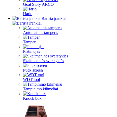
Goat Story ARCO
Hario
Barista įrankiai
Automatinis tamperis
Tamper
Platintojas
Skaitmeninės svarstyklės
Puck screen
WDT tool
Tampinimo kilimėliai
Knock box