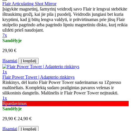
Flair Articulating Shot Mirror
Įsigykite magnetinį, šarnyrinį veidrodį savo Flair ir lengvai stebėkite
ištraukimų grožį, kai jie pila į puodelį. Veidrodis jungiasi bet kuria
kryptimi, kad jį būtų lengva valdyti, ir pritvirtinamas prie jūsų Flair
stulpelio pagrindo arba pagrindo lipniu magnetiniu disku, kurį reikia
uždėti prieš naudojant.
7x
Sandėlyje
29,90 €
Išsamiai
Į krepšelį
1x
Flair Power Tower | Adapterio rinkinys
Rinkinys, dėl kurio Flair Power Tower suderinamas su 1Zpresso
malūnėliais. Komplektą sudaro prailgintas pavaros velenas ir
silikoninis dangtelis. Malūnėlis ir Flair Power Tower neįtraukti.
1x
Išpardavimas
Sandėlyje
29,90 €
24,90 €
Išsamiai
Į krepšelį