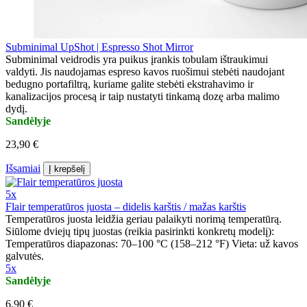
Subminimal UpShot | Espresso Shot Mirror
Subminimal veidrodis yra puikus įrankis tobulam ištraukimui
valdyti. Jis naudojamas espreso kavos ruošimui stebėti naudojant
bedugno portafiltrą, kuriame galite stebėti ekstrahavimo ir
kanalizacijos procesą ir taip nustatyti tinkamą dozę arba malimo
dydį.
Sandėlyje
23,90 €
Išsamiai
Į krepšelį
5x
Flair temperatūros juosta – didelis karštis / mažas karštis
Temperatūros juosta leidžia geriau palaikyti norimą temperatūrą.
Siūlome dviejų tipų juostas (reikia pasirinkti konkretų modelį):
Temperatūros diapazonas: 70–100 °C (158–212 °F) Vieta: už kavos
galvutės.
5x
Sandėlyje
6,90 €