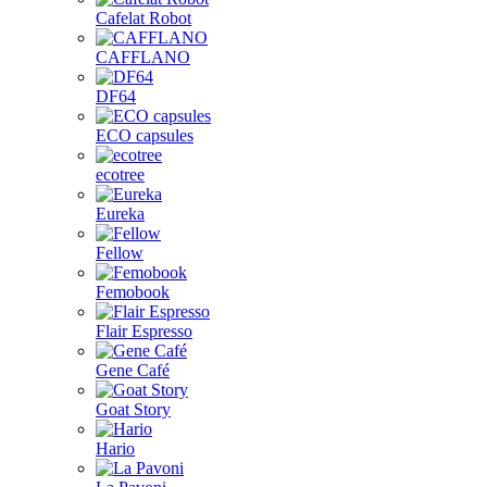
Cafelat Robot
CAFFLANO
DF64
ECO capsules
ecotree
Eureka
Fellow
Femobook
Flair Espresso
Gene Café
Goat Story
Hario