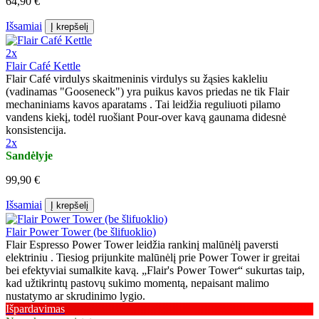
64,90 €
Išsamiai
Į krepšelį
2x
Flair Café Kettle
Flair Café virdulys skaitmeninis virdulys su žąsies kakleliu
(vadinamas "Gooseneck") yra puikus kavos priedas ne tik Flair
mechaniniams kavos aparatams . Tai leidžia reguliuoti pilamo
vandens kiekį, todėl ruošiant Pour-over kavą gaunama didesnė
konsistencija.
2x
Sandėlyje
99,90 €
Išsamiai
Į krepšelį
Flair Power Tower (be šlifuoklio)
Flair Espresso Power Tower leidžia rankinį malūnėlį paversti
elektriniu . Tiesiog prijunkite malūnėlį prie Power Tower ir greitai
bei efektyviai sumalkite kavą. „Flair's Power Tower“ sukurtas taip,
kad užtikrintų pastovų sukimo momentą, nepaisant malimo
nustatymo ar skrudinimo lygio.
Išpardavimas