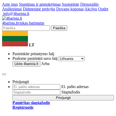
Apie mus
Siuntimas ir apmokėjimas
Susisiekite
Dienoraštis
Atsiliepimai
Didmeninė prekyba
Dovanų kuponai
Akcijos
Outlet
info@4barista.lt
4
barista
.lt
viskas baristams
Paieška
LT
Pasirinkite pristatymo šalį
Prašome pasirinkti savo šalį
Arba
Likite
4barista.lt
Prisijungti
El. pašto adresas
Slaptažodis
Prisijungti
Pamirštas slaptažodis
Registruotis