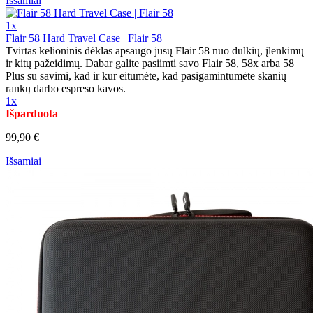
Išsamiai
1x
Flair 58 Hard Travel Case | Flair 58
Tvirtas kelioninis dėklas apsaugo jūsų Flair 58 nuo dulkių, įlenkimų
ir kitų pažeidimų. Dabar galite pasiimti savo Flair 58, 58x arba 58
Plus su savimi, kad ir kur eitumėte, kad pasigamintumėte skanių
rankų darbo espreso kavos.
1x
Išparduota
99,90 €
Išsamiai