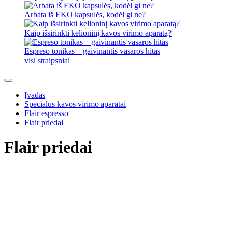
Arbata iš EKO kapsulės, kodėl gi ne?
Kaip išsirinkti kelioninį kavos virimo aparatą?
Espreso tonikas – gaivinantis vasaros hitas
visi straipsniai
Įvadas
Specialūs kavos virimo aparatai
Flair espresso
Flair priedai
Flair priedai