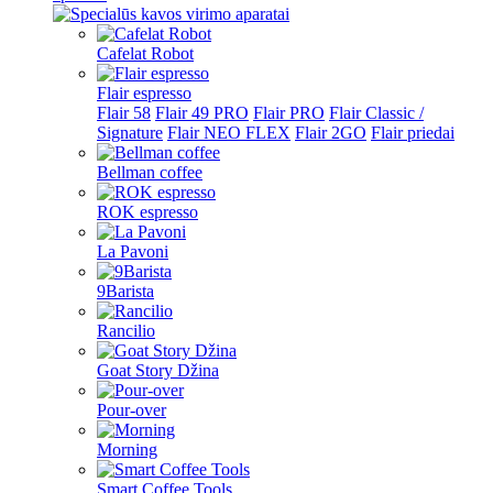
Cafelat Robot
Flair espresso
Flair 58
Flair 49 PRO
Flair PRO
Flair Classic /
Signature
Flair NEO FLEX
Flair 2GO
Flair priedai
Bellman coffee
ROK espresso
La Pavoni
9Barista
Rancilio
Goat Story Džina
Pour-over
Morning
Smart Coffee Tools