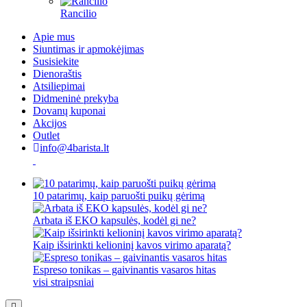
Rancilio
Apie mus
Siuntimas ir apmokėjimas
Susisiekite
Dienoraštis
Atsiliepimai
Didmeninė prekyba
Dovanų kuponai
Akcijos
Outlet
info@4barista.lt
10 patarimų, kaip paruošti puikų gėrimą
Arbata iš EKO kapsulės, kodėl gi ne?
Kaip išsirinkti kelioninį kavos virimo aparatą?
Espreso tonikas – gaivinantis vasaros hitas
visi straipsniai