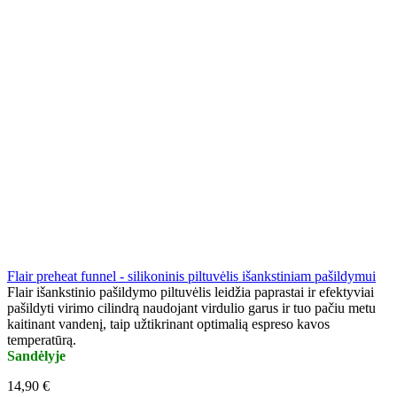
Flair preheat funnel - silikoninis piltuvėlis išankstiniam pašildymui
Flair išankstinio pašildymo piltuvėlis leidžia paprastai ir efektyviai
pašildyti virimo cilindrą naudojant virdulio garus ir tuo pačiu metu
kaitinant vandenį, taip užtikrinant optimalią espreso kavos
temperatūrą.
Sandėlyje
14,90 €