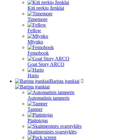
Kiti prekių ženklai
Timemore
Fellow
Mlynko
Femobook
Goat Story ARCO
Hario
Barista įrankiai
Automatinis tamperis
Tamper
Platintojas
Skaitmeninės svarstyklės