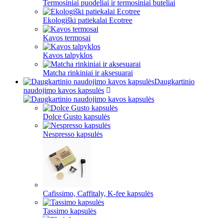
Termosiniai puodeliai ir termosiniai buteliai
Ekologiški patiekalai Ecotree
Kavos termosai
Kavos talpyklos
Matcha rinkiniai ir aksesuarai
Daugkartinio
naudojimo kavos kapsulės
Dolce Gusto kapsulės
Nespresso kapsulės
Cafissimo, Caffitaly, K-fee kapsulės
Tassimo kapsulės