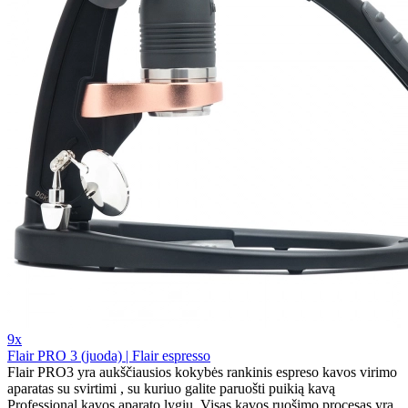
9x
Flair PRO 3 (juoda) | Flair espresso
Flair PRO3 yra aukščiausios kokybės rankinis espreso kavos virimo
aparatas su svirtimi , su kuriuo galite paruošti puikią kavą
Professional kavos aparato lygiu. Visas kavos ruošimo procesas yra