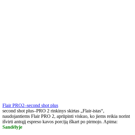
Flair PRO2–second shot plus
second shot plus–PRO 2 rinkinys skirtas „Flair-istas“,
naudojantiems Flair PRO 2, aprūpinti viskuo, ko jiems reikia norint
išvirti antrąjį espreso kavos porciją iškart po pirmojo. Apima:
Sandėlyje