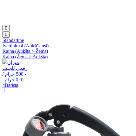
Standartinė
Įvertinimai (Aukščiausi)
Kaina (Aukšta > Žema)
Kaina (Žema > Aukšta)