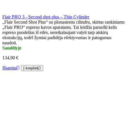
Flair PRO 3 - Second shot plus – Thin Cylinder
„Flair Second Shot Plus“ su plonasieniu cilindru, skirtas rankiniams
„Flair PRO“ espreso kavos aparatams. Tai leidžia paruošti kelis
espreso puodelius iš eilės, nereikalaujant valyti tarp atskirų
ekstrakcijų, todėl žymiai padidėja efektyvumas ir patogumas
naudoti.
Sandėlyje
134,90 €
Išsamiai
Į krepšelį