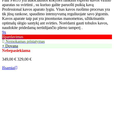
Flair PRO3 yra aukščiausios kokybės rankinis espreso kavos virimo
aparatas su svirtimi , su kuriuo galite paruošti puikią kavą
Professional kavos aparato lygiu. Visas kavos ruošimo procesas yra
tik jūsų rankose, spaudimo intensyvumą reguliuojate savo jėgomis.
Kavos aparate taip pat yra įmontuotas manometras, užtikrinantis
optimalų slėgio santykį ant svirties. Norėdami gauti tobulos kavos,
naudokite pridedamą nerūdijančio plieno tamperį .
9x
Išpardavimas
Nemokamas pristatymas
+ Dovana
Nebepasiekiama
349,00 €
329,00 €
Išsamiai