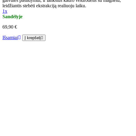
galvutės pašildymui, ir lankstus kadro veidrodėlis su magnetu,
leidžiantis stebėti ekstrakciją realiuoju laiku.
1x
Sandėlyje
69,90 €
Išsamiai
Į krepšelį