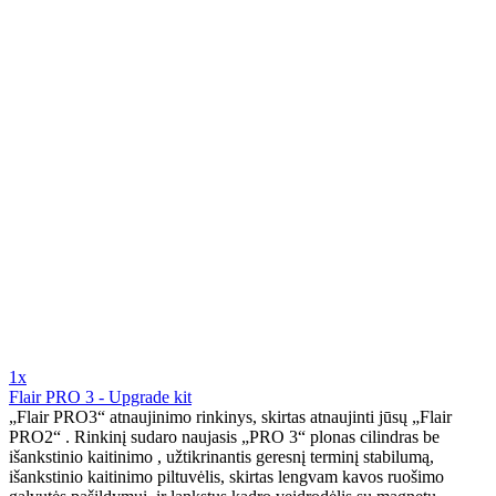
1x
Flair PRO 3 - Upgrade kit
„Flair PRO3“ atnaujinimo rinkinys, skirtas atnaujinti jūsų „Flair
PRO2“ . Rinkinį sudaro naujasis „PRO 3“ plonas cilindras be
išankstinio kaitinimo , užtikrinantis geresnį terminį stabilumą,
išankstinio kaitinimo piltuvėlis, skirtas lengvam kavos ruošimo