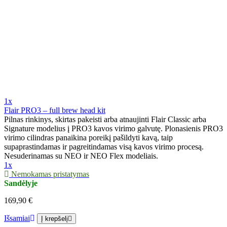
1x
Flair PRO3 – full brew head kit
Pilnas rinkinys, skirtas pakeisti arba atnaujinti Flair Classic arba
Signature modelius į PRO3 kavos virimo galvutę. Plonasienis PRO3
virimo cilindras panaikina poreikį pašildyti kavą, taip
supaprastindamas ir pagreitindamas visą kavos virimo procesą.
Nesuderinamas su NEO ir NEO Flex modeliais.
1x
Nemokamas pristatymas
Sandėlyje
169,90 €
Išsamiai
Į krepšelį