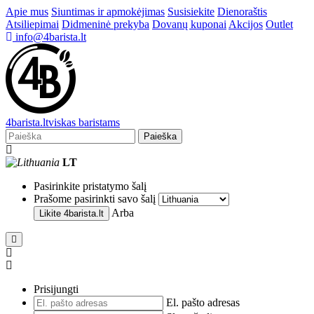
Apie mus
Siuntimas ir apmokėjimas
Susisiekite
Dienoraštis
Atsiliepimai
Didmeninė prekyba
Dovanų kuponai
Akcijos
Outlet
info@4barista.lt
4
barista
.lt
viskas baristams
Paieška
LT
Pasirinkite pristatymo šalį
Prašome pasirinkti savo šalį
Arba
Likite
4barista.lt
Prisijungti
El. pašto adresas