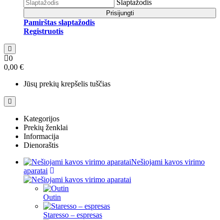
Slaptažodis
Prisijungti
Pamirštas slaptažodis
Registruotis
0
0,00 €
Jūsų prekių krepšelis tuščias
Kategorijos
Prekių ženklai
Informacija
Dienoraštis
Nešiojami kavos virimo
aparatai
Outin
Staresso – espresas