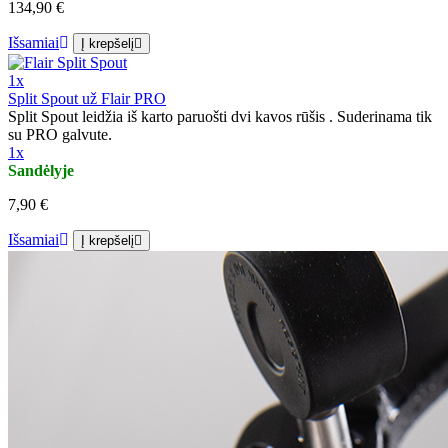
134,90 €
Išsamiai
Į krepšelį
1x
Split Spout už Flair PRO
Split Spout leidžia iš karto paruošti dvi kavos rūšis . Suderinama tik
su PRO galvute.
1x
Sandėlyje
7,90 €
Išsamiai
Į krepšelį