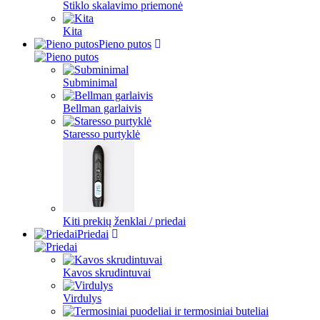
Stiklo skalavimo priemonė
Kita
Pieno putos
Subminimal
Bellman garlaivis
Staresso purtyklė
Kiti prekių ženklai / priedai
Priedai
Kavos skrudintuvai
Virdulys