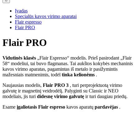
Įvadas
Specialūs kavos virimo aparatai
Flair espresso
Flair PRO
Flair PRO
Vidutinės klasės
„Flair Espresso“ modelis. Prieš pasirodant „Flair
58“ modeliui, tai buvo flagmanas. Tai aukštos kokybės mechaninis
kavos virimo aparatas, pagamintas iš metalo ir pasižymintis
mažesniais matmenimis, todėl
tinka kelionėms
.
Naujausias modelis,
Flair PRO 3
, turi perprojektuotą virimo
galvutę ir magnetinį veidrodėlį. Palyginti su Classic ir NEO
modeliais, jis turi
didesnę virimo galvutę
ir turi daugiau priedų.
Esame
įgaliotasis Flair espreso
kavos aparatų
pardavėjas
.