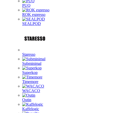
PUQ
ROK espresso
SEALPOD
Staresso
Subminimal
Superkop
Timemore
WACACO
Outin
Kaffelogic