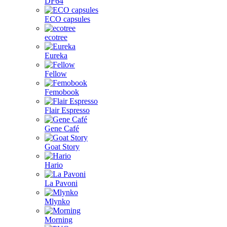
DF64
ECO capsules
ecotree
Eureka
Fellow
Femobook
Flair Espresso
Gene Café
Goat Story
Hario
La Pavoni
Mlynko
Morning