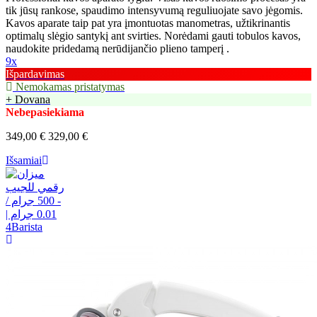
tik jūsų rankose, spaudimo intensyvumą reguliuojate savo jėgomis.
Kavos aparate taip pat yra įmontuotas manometras, užtikrinantis
optimalų slėgio santykį ant svirties. Norėdami gauti tobulos kavos,
naudokite pridedamą nerūdijančio plieno tamperį .
9x
Išpardavimas
Nemokamas pristatymas
+ Dovana
Nebepasiekiama
349,00 €
329,00 €
Išsamiai