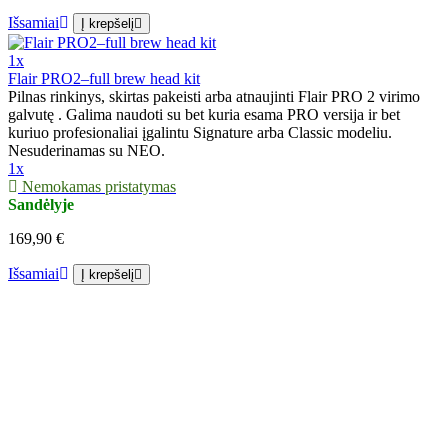
Išsamiai
Į krepšelį
1x
Flair PRO2–full brew head kit
Pilnas rinkinys, skirtas pakeisti arba atnaujinti Flair PRO 2 virimo
galvutę . Galima naudoti su bet kuria esama PRO versija ir bet
kuriuo profesionaliai įgalintu Signature arba Classic modeliu.
Nesuderinamas su NEO.
1x
Nemokamas pristatymas
Sandėlyje
169,90 €
Išsamiai
Į krepšelį