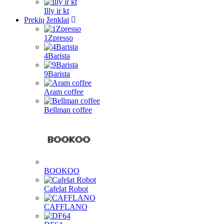
Illy ir kt
Prekių ženklai
1Zpresso
4Barista
9Barista
Aram coffee
Bellman coffee
BOOKOO
Cafelat Robot
CAFFLANO