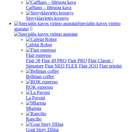
Cafflano – filtruota kava
Stovyklavietės krosnys
Specialūs kavos virimo
aparatai
Cafelat Robot
Flair espresso
Flair 58
Flair 49 PRO
Flair PRO
Flair Classic /
Signature
Flair NEO FLEX
Flair 2GO
Flair priedai
Bellman coffee
ROK espresso
La Pavoni
9Barista
Rancilio
Goat Story Džina