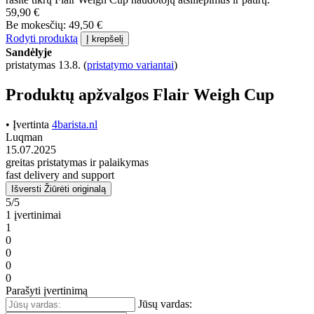
59,90 €
Be mokesčių: 49,50 €
Rodyti produktą
Į krepšelį
Sandėlyje
pristatymas 13.8.
(
pristatymo variantai
)
Produktų apžvalgos Flair Weigh Cup
• Įvertinta
4barista.nl
Luqman
15.07.2025
greitas pristatymas ir palaikymas
fast delivery and support
Išversti
Žiūrėti originalą
5/5
1 įvertinimai
1
0
0
0
0
Parašyti įvertinimą
Jūsų vardas: