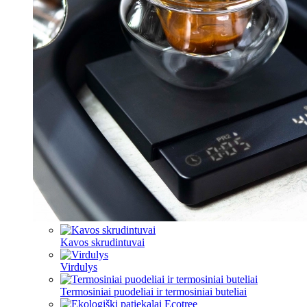
Kavos skrudintuvai
Virdulys
Termosiniai puodeliai ir termosiniai buteliai