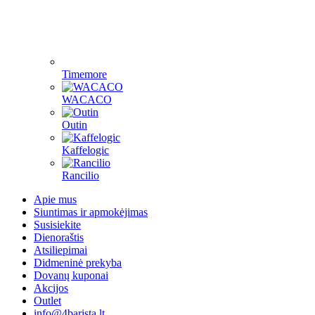
Timemore
WACACO
Outin
Kaffelogic
Rancilio
Apie mus
Siuntimas ir apmokėjimas
Susisiekite
Dienoraštis
Atsiliepimai
Didmeninė prekyba
Dovanų kuponai
Akcijos
Outlet
info@4barista.lt