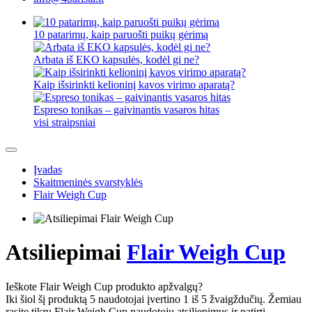
10 patarimų, kaip paruošti puikų gėrimą
Arbata iš EKO kapsulės, kodėl gi ne?
Kaip išsirinkti kelioninį kavos virimo aparatą?
Espreso tonikas – gaivinantis vasaros hitas
visi straipsniai
Įvadas
Skaitmeninės svarstyklės
Flair Weigh Cup
Atsiliepimai
Flair Weigh Cup
Ieškote Flair Weigh Cup produkto apžvalgų?
Iki šiol šį produktą 5 naudotojai įvertino 1 iš 5 žvaigždučių. Žemiau
rasite tikrų Flair Weigh Cup naudotojų atsiliepimus ir patirtį.