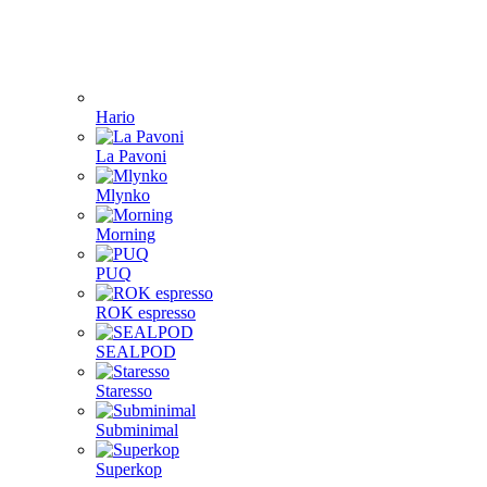
Hario
La Pavoni
Mlynko
Morning
PUQ
ROK espresso
SEALPOD
Staresso
Subminimal
Superkop