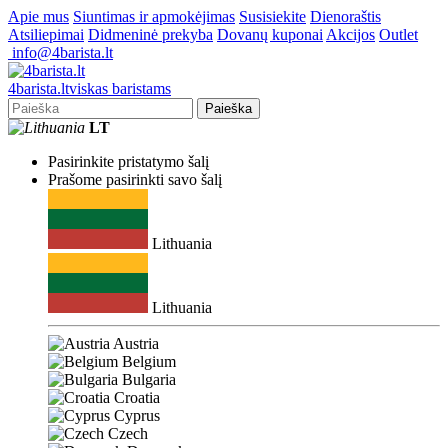
Apie mus
Siuntimas ir apmokėjimas
Susisiekite
Dienoraštis
Atsiliepimai
Didmeninė prekyba
Dovanų kuponai
Akcijos
Outlet
info@4barista.lt
4
barista
.lt
viskas baristams
Paieška
LT
Pasirinkite pristatymo šalį
Prašome pasirinkti savo šalį
Lithuania
Lithuania
Austria
Belgium
Bulgaria
Croatia
Cyprus
Czech