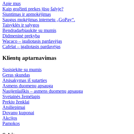
Apie mus
Kaip grąžinti prekes jūsų šalyje?
Siuntimas ir apmokėjimas
Saugus mokėjimas internetu „GoPay“.
Taisyklės ir sąlygos
Bendradarbiaukite su mumis
Didmeninė prekyba
Wacaco – įgaliotasis pardavėjas
Cafelat – įgaliotasis pardavėjas
Klientų aptarnavimas
Susisiekite su mumis
Geras skundas
Atsisakymas iš sutarties
Asmens duomenų apsauga
Naujienlaiškis – asmens duomenų apsauga
Svetainės žemėlapis
Prekių ženklai
Atsiliepimai
Dovanų kuponai
Akcijos
Pamokos