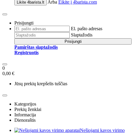
Arba
Eikite į
4barista.com
Likite
4barista.lt
Prisijungti
El. pašto adresas
Slaptažodis
Prisijungti
Pamirštas slaptažodis
Registruotis
0
0,00 €
Jūsų prekių krepšelis tuščias
Kategorijos
Prekių ženklai
Informacija
Dienoraštis
Nešiojami kavos virimo