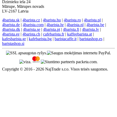
Dzirnieku iela 24
Mārupe, Mārupes novads
LV-2167 Latvia
4barista.sk
|
4barista.cz
|
4barista.hu
|
4barista.ro
|
4barista.pl
|
4barista.de
|
4barista.com
|
4barista.hr
|
4barista.nl
|
4barista.be
|
4barista.dk
|
4barista.se
|
4barista.pt
|
4barista.fi
|
4barista.lv
|
4barista.ee
|
4barista.ch
|
cafebarista.fr
|
kaffeebarista.at
|
kafesbarista.gr
|
kafebarista.bg
|
baristacaffe.it
|
baristashop.es
|
baristashop.si
Copyright © 2016 - 2026 NajTrade s.r.o. Visos teisės saugomos.