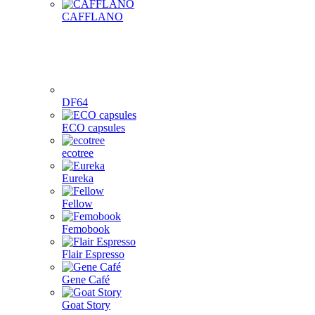
CAFFLANO
DF64
ECO capsules
ecotree
Eureka
Fellow
Femobook
Flair Espresso
Gene Café
Goat Story