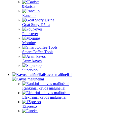
9Barista
Rancilio
Goat Story Džina
Pour-over
Morning
Smart Coffee Tools
Aram kavos
Superkop
Kavos malūnėliai
Rankiniai kavos malūnėliai
Elektriniai kavos malūnėliai
1Zpresso