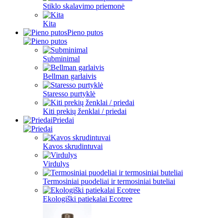
Stiklo skalavimo priemonė
Kita
Pieno putos
Subminimal
Bellman garlaivis
Staresso purtyklė
Kiti prekių ženklai / priedai
Priedai
Kavos skrudintuvai
Virdulys
Termosiniai puodeliai ir termosiniai buteliai
Ekologiški patiekalai Ecotree