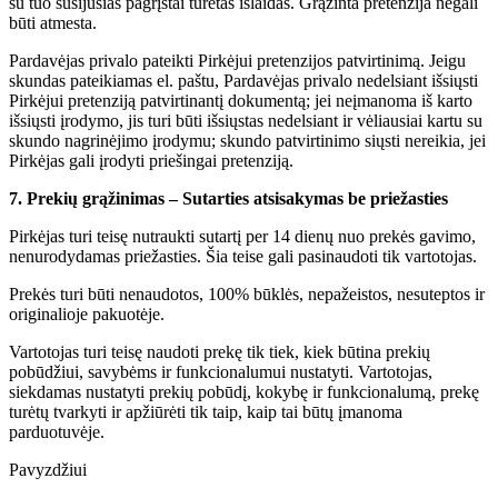
su tuo susijusias pagrįstai turėtas išlaidas. Grąžinta pretenzija negali
būti atmesta.
Pardavėjas privalo pateikti Pirkėjui pretenzijos patvirtinimą. Jeigu
skundas pateikiamas el. paštu, Pardavėjas privalo nedelsiant išsiųsti
Pirkėjui pretenziją patvirtinantį dokumentą; jei neįmanoma iš karto
išsiųsti įrodymo, jis turi būti išsiųstas nedelsiant ir vėliausiai kartu su
skundo nagrinėjimo įrodymu; skundo patvirtinimo siųsti nereikia, jei
Pirkėjas gali įrodyti priešingai pretenziją.
7. Prekių grąžinimas – Sutarties atsisakymas be priežasties
Pirkėjas turi teisę nutraukti sutartį per 14 dienų nuo prekės gavimo,
nenurodydamas priežasties. Šia teise gali pasinaudoti tik vartotojas.
Prekės turi būti nenaudotos, 100% būklės, nepažeistos, nesuteptos ir
originalioje pakuotėje.
Vartotojas turi teisę naudoti prekę tik tiek, kiek būtina prekių
pobūdžiui, savybėms ir funkcionalumui nustatyti. Vartotojas,
siekdamas nustatyti prekių pobūdį, kokybę ir funkcionalumą, prekę
turėtų tvarkyti ir apžiūrėti tik taip, kaip tai būtų įmanoma
parduotuvėje.
Pavyzdžiui