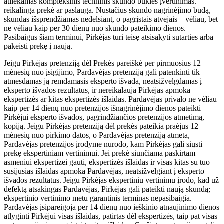
atliekamas kompleksinis techninis skundo būklės įvertinimas.
reikalinga prekė ar paslauga. Nustačius skundo nagrinėjimo būdą,
skundas išsprendžiamas nedelsiant, o pagrįstais atvejais – vėliau, bet
ne vėliau kaip per 30 dienų nuo skundo pateikimo dienos.
Pasibaigus šiam terminui, Pirkėjas turi teisę atsisakyti sutarties arba
pakeisti prekę į naują.
Jeigu Pirkėjas pretenziją dėl Prekės pareiškė per pirmuosius 12
mėnesių nuo įsigijimo, Pardavėjas pretenziją gali patenkinti tik
atmesdamas ją remdamasis eksperto išvada, neatsižvelgdamas į
eksperto išvados rezultatus, ir nereikalauja Pirkėjas apmoka
ekspertizės ar kitas ekspertizės išlaidas. Pardavėjas privalo ne vėliau
kaip per 14 dienų nuo pretenzijos išnagrinėjimo dienos pateikti
Pirkėjui eksperto išvados, pagrindžiančios pretenzijos atmetimą,
kopiją. Jeigu Pirkėjas pretenziją dėl prekės pateikia praėjus 12
mėnesių nuo pirkimo datos, o Pardavėjas pretenziją atmeta,
Pardavėjas pretenzijos įrodyme nurodo, kam Pirkėjas gali siųsti
prekę ekspertiniam vertinimui. Jei prekė siunčiama paskirtam
asmeniui ekspertizei gauti, ekspertizės išlaidas ir visas kitas su tuo
susijusias išlaidas apmoka Pardavėjas, neatsižvelgiant į eksperto
išvados rezultatus. Jeigu Pirkėjas ekspertiniu vertinimu įrodo, kad už
defektą atsakingas Pardavėjas, Pirkėjas gali pateikti naują skundą;
ekspertinio vertinimo metu garantinis terminas nepasibaigia.
Pardavėjas įsipareigoja per 14 dienų nuo ieškinio atnaujinimo dienos
atlyginti Pirkėjui visas išlaidas, patirtas dėl ekspertizės, taip pat visas