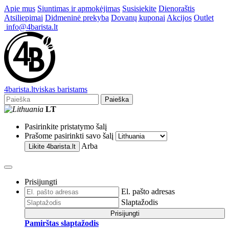
Apie mus
Siuntimas ir apmokėjimas
Susisiekite
Dienoraštis
Atsiliepimai
Didmeninė prekyba
Dovanų kuponai
Akcijos
Outlet
info@4barista.lt
4
barista
.lt
viskas baristams
Paieška
LT
Pasirinkite pristatymo šalį
Prašome pasirinkti savo šalį
Arba
Likite
4barista.lt
Prisijungti
El. pašto adresas
Slaptažodis
Prisijungti
Pamirštas slaptažodis