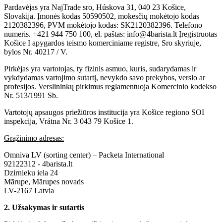
Pardavėjas yra NajTrade sro, Húskova 31, 040 23 Košice,
Slovakija. Įmonės kodas 50590502, mokesčių mokėtojo kodas
2120382396, PVM mokėtojo kodas: SK2120382396. Telefono
numeris. +421 944 750 100, el. paštas: info@4barista.lt Įregistruotas
Košice I apygardos teismo komerciniame registre, Sro skyriuje,
bylos Nr. 40217 / V.
Pirkėjas yra vartotojas, ty fizinis asmuo, kuris, sudarydamas ir
vykdydamas vartojimo sutartį, nevykdo savo prekybos, verslo ar
profesijos. Verslininkų pirkimus reglamentuoja Komercinio kodekso
Nr. 513/1991 Sb.
Vartotojų apsaugos priežiūros institucija yra Košice regiono SOI
inspekcija, Vrátna Nr. 3 043 79 Košice 1.
Grąžinimo adresas:
Omniva LV (sorting center) – Packeta International
92122312 - 4barista.lt
Dzirnieku iela 24
Mārupe, Mārupes novads
LV-2167 Latvia
2. Užsakymas ir sutartis