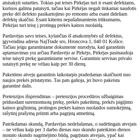
atsisakyti sutarties. Tokias pat teises Pirkėjas turi ir esant defektams,
kuriuos galima pataisyti, tačiau kai Pirkėjas negali tinkamai naudotis
preke dėl defekto pasikartojimo po remonto arba esant dideliam
defektų skaičiui. Esant kitiems nepašalinamiems trūkumams,
Pirkėjas turi teisę į protingą prekės kainos nuolaidą.
Pardavėjas savo teises, kylančias iš atsakomybės už defektus,
įgyvendina adresu NajTrade sro, Hroncova 1, 040 01 Košice.
Tačiau jeigu garantiniame dokumente nurodyta, kad garantinis
aptarnavimas yra arčiau Pardavėjo ar Pirkėjo, Pirkėjas pasinaudoja
teise taisyti prekę garantiniame servise. Garantinis servisas privalo
sutaisyti prekę ne vėliau kaip per 30 dienų.
Pakeitimo atveju garantinis laikotarpis pradedamas skaičiuoti nuo
naujos prekės pristatymo. Tas pats galioja, jei buvo pakeista
garantinė dalis.
Pretenzijos išsprendimas – pretenzijos procedūros užbaigimas
priduodant suremontuotą prekę, prekės pakeitimą, prekės įsigijimo
kainos grąžinimą, protingos prekės kainos nuolaidos sumokėjimą,
rašytinį prašymą priimti arba pagrįstą atmetimą.
Pateikdamas skundą, Pardavėjas nedelsdamas, o sudėtingais atvejais
– ne vėliau kaip per 3 darbo dienas nuo skundo pateikimo dienos
nustato skundo nagrinėjimo būdą, pagrįstais atvejais, ypač kai