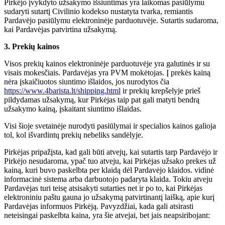
Pirkėjo įvykdyto užsakymo išsiuntimas yra laikomas pasiūlymu
sudaryti sutartį Civilinio kodekso nustatyta tvarka, remiantis
Pardavėjo pasiūlymu elektroninėje parduotuvėje. Sutartis sudaroma,
kai Pardavėjas patvirtina užsakymą.
3. Prekių kainos
Visos prekių kainos elektroninėje parduotuvėje yra galutinės ir su
visais mokesčiais. Pardavėjas yra PVM mokėtojas. Į prekės kainą
nėra įskaičiuotos siuntimo išlaidos, jos nurodytos čia
https://www.4barista.lt/shipping.html
ir prekių krepšelyje prieš
pildydamas užsakymą, kur Pirkėjas taip pat gali matyti bendrą
užsakymo kainą, įskaitant siuntimo išlaidas.
Visi šioje svetainėje nurodyti pasiūlymai ir specialios kainos galioja
tol, kol išvardintų prekių nebeliks sandėlyje.
Pirkėjas pripažįsta, kad gali būti atvejų, kai sutartis tarp Pardavėjo ir
Pirkėjo nesudaroma, ypač tuo atveju, kai Pirkėjas užsako prekes už
kainą, kuri buvo paskelbta per klaidą dėl Pardavėjo klaidos. vidinė
informacinė sistema arba darbuotojo padaryta klaida. Tokiu atveju
Pardavėjas turi teisę atsisakyti sutarties net ir po to, kai Pirkėjas
elektroniniu paštu gauna jo užsakymą patvirtinantį laišką, apie kurį
Pardavėjas informuos Pirkėją. Pavyzdžiai, kada gali atsirasti
neteisingai paskelbta kaina, yra šie atvejai, bet jais neapsiribojant: