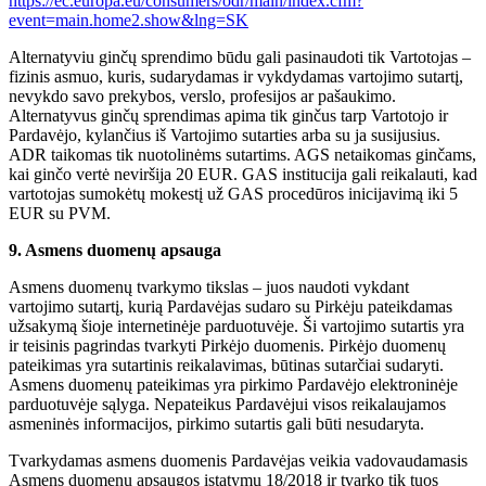
https://ec.europa.eu/consumers/odr/main/index.cfm?
event=main.home2.show&lng=SK
Alternatyviu ginčų sprendimo būdu gali pasinaudoti tik Vartotojas –
fizinis asmuo, kuris, sudarydamas ir vykdydamas vartojimo sutartį,
nevykdo savo prekybos, verslo, profesijos ar pašaukimo.
Alternatyvus ginčų sprendimas apima tik ginčus tarp Vartotojo ir
Pardavėjo, kylančius iš Vartojimo sutarties arba su ja susijusius.
ADR taikomas tik nuotolinėms sutartims. AGS netaikomas ginčams,
kai ginčo vertė neviršija 20 EUR. GAS institucija gali reikalauti, kad
vartotojas sumokėtų mokestį už GAS procedūros inicijavimą iki 5
EUR su PVM.
9. Asmens duomenų apsauga
Asmens duomenų tvarkymo tikslas – juos naudoti vykdant
vartojimo sutartį, kurią Pardavėjas sudaro su Pirkėju pateikdamas
užsakymą šioje internetinėje parduotuvėje. Ši vartojimo sutartis yra
ir teisinis pagrindas tvarkyti Pirkėjo duomenis. Pirkėjo duomenų
pateikimas yra sutartinis reikalavimas, būtinas sutarčiai sudaryti.
Asmens duomenų pateikimas yra pirkimo Pardavėjo elektroninėje
parduotuvėje sąlyga. Nepateikus Pardavėjui visos reikalaujamos
asmeninės informacijos, pirkimo sutartis gali būti nesudaryta.
Tvarkydamas asmens duomenis Pardavėjas veikia vadovaudamasis
Asmens duomenų apsaugos įstatymu 18/2018 ir tvarko tik tuos