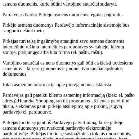
asmens duomenis, kurie būtini vartojimo sutarčiai sudaryti.
Pardavėjas tvarko Pirkėjo asmens duomenis regular pagrindu.
Pirkėjo asmens duomenys Pardavėjo informacinėje sistemoje bus
saugomi dešimt metų.
Pirkėjas turi teisę ir galimybę atnaujinti savo asmens duomenis
internetiniu režimu internetinės parduotuvės svetainėje, klientų
zonoje, prisijungęs arba kita forma (el. paštu, raštu).
Vartojimo sutarčiai asmens duomenys gali būti atskleisti tretiesiems
asmenims – kurjerių įmonėms ir įmonei, tvarkančiai apskaitos
dokumentus.
Jokia asmeninė informacija apie pirkėją nebus atskleista.
Pardavėjas gali pateikti kliento asmeninę informaciją (kiek: el. pašto
adresą) Heureka Shopping sro tik programos „Klientas patvirtino“
tikslu, siekdamas gauti pirkėjo atsiliepimą apie pirkinį, įsigytą
pardavėjo el. parduotuvė.
Pirkėjas turi teisę gauti iš Pardavėjo patvirtinimą, kurie pirkėjo
asmens duomenys yra tvarkomi pardavėjo elektroninėje
parduotuvėje. Pirkėjas turi teisę susipažinti su tokiais duomenimis,