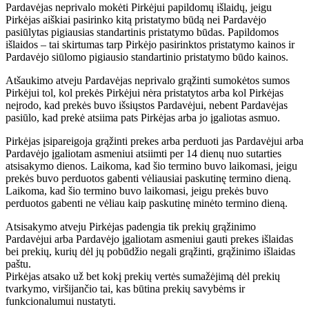
Pardavėjas neprivalo mokėti Pirkėjui papildomų išlaidų, jeigu
Pirkėjas aiškiai pasirinko kitą pristatymo būdą nei Pardavėjo
pasiūlytas pigiausias standartinis pristatymo būdas. Papildomos
išlaidos – tai skirtumas tarp Pirkėjo pasirinktos pristatymo kainos ir
Pardavėjo siūlomo pigiausio standartinio pristatymo būdo kainos.
Atšaukimo atveju Pardavėjas neprivalo grąžinti sumokėtos sumos
Pirkėjui tol, kol prekės Pirkėjui nėra pristatytos arba kol Pirkėjas
neįrodo, kad prekės buvo išsiųstos Pardavėjui, nebent Pardavėjas
pasiūlo, kad prekė atsiima pats Pirkėjas arba jo įgaliotas asmuo.
Pirkėjas įsipareigoja grąžinti prekes arba perduoti jas Pardavėjui arba
Pardavėjo įgaliotam asmeniui atsiimti per 14 dienų nuo sutarties
atsisakymo dienos. Laikoma, kad šio termino buvo laikomasi, jeigu
prekės buvo perduotos gabenti vėliausiai paskutinę termino dieną.
Laikoma, kad šio termino buvo laikomasi, jeigu prekės buvo
perduotos gabenti ne vėliau kaip paskutinę minėto termino dieną.
Atsisakymo atveju Pirkėjas padengia tik prekių grąžinimo
Pardavėjui arba Pardavėjo įgaliotam asmeniui gauti prekes išlaidas
bei prekių, kurių dėl jų pobūdžio negali grąžinti, grąžinimo išlaidas
paštu.
Pirkėjas atsako už bet kokį prekių vertės sumažėjimą dėl prekių
tvarkymo, viršijančio tai, kas būtina prekių savybėms ir
funkcionalumui nustatyti.