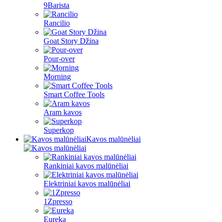
9Barista
Rancilio
Goat Story Džina
Pour-over
Morning
Smart Coffee Tools
Aram kavos
Superkop
Kavos malūnėliai
Rankiniai kavos malūnėliai
Elektriniai kavos malūnėliai
1Zpresso
Eureka