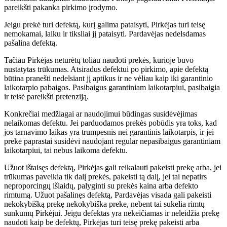
pareikšti pakanka pirkimo įrodymo.
Jeigu prekė turi defektą, kurį galima pataisyti, Pirkėjas turi teisę
nemokamai, laiku ir tiksliai jį pataisyti. Pardavėjas nedelsdamas
pašalina defektą.
Tačiau Pirkėjas neturėtų toliau naudoti prekės, kurioje buvo
nustatytas trūkumas. Atsiradus defektui po pirkimo, apie defektą
būtina pranešti nedelsiant jį aptikus ir ne vėliau kaip iki garantinio
laikotarpio pabaigos. Pasibaigus garantiniam laikotarpiui, pasibaigia
ir teisė pareikšti pretenziją.
Konkrečiai medžiagai ar naudojimui būdingas susidėvėjimas
nelaikomas defektu. Jei parduodamos prekės pobūdis yra toks, kad
jos tarnavimo laikas yra trumpesnis nei garantinis laikotarpis, ir jei
prekė paprastai susidėvi naudojant regular nepasibaigus garantiniam
laikotarpiui, tai nebus laikoma defektu.
Užuot ištaisęs defektą, Pirkėjas gali reikalauti pakeisti prekę arba, jei
trūkumas paveikia tik dalį prekės, pakeisti tą dalį, jei tai nepatirs
neproporcingų išlaidų, palyginti su prekės kaina arba defekto
rimtumą. Užuot pašalinęs defektą, Pardavėjas visada gali pakeisti
nekokybišką prekę nekokybiška preke, nebent tai sukelia rimtų
sunkumų Pirkėjui. Jeigu defektas yra nekeičiamas ir neleidžia prekę
naudoti kaip be defektų, Pirkėjas turi teisę prekę pakeisti arba