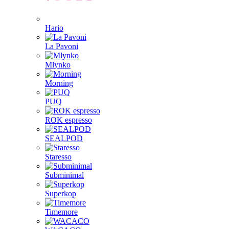
Hario
La Pavoni
Mlynko
Morning
PUQ
ROK espresso
SEALPOD
Staresso
Subminimal
Superkop
Timemore