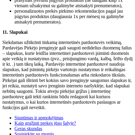
prašymas įvertinti įsigytus produktus (ne daugiau kaip 1x
vienam užsakymui su galimybe atsisakyti prenumeratos),
personalizuotos prekės pirkimo rekomendacijos pagal jau
įsigytus produktus (daugiausia 1x per mėnesį su galimybe
atsisakyti prenumeratos).
11. Slapukai
Siekdamas užtikrinti tinkamą internetinės parduotuvės veikimą,
Pardavėjas Pirkėjo įrenginyje gali saugoti nedidelius duomenų failus
– slapukus, kurie leidžia internetinei parduotuvei įsiminti duomenis
apie veiklą ir nustatymus (pvz., prisijungimo vardą, kalbą, šrifto dydį
ir kt. .) tam tikrą laiką. Pardavėjo internetinė parduotuvė naudoja
slapukus, kad įsimintų pirkėjo vartotojo nustatymus ir reikalingas
internetinės parduotuvės funkcionalumas arba rinkodaros tikslais.
Pirkėjai gali ištrinti bet kokius savo įrenginyje saugomus slapukus ir,
jei reikia, nustatyti savo įrenginio interneto naršyklėje, kad slapukai
nebūtų saugomi. Tokiu atveju pirkėjui grįžus į internetinę
parduotuvę gali tekti rankiniu būdu redaguoti kai kuriuos
nustatymus, o kai kurios internetinės parduotuvės paslaugos ar
funkcijos gali neveikti.
Siuntimas ir apmokėjimas
Kaip grąžinti prekes jūsų šalyje?
Geras skundas
Susisiekite su mumis