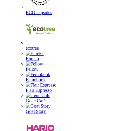
ECO capsules
ecotree
Eureka
Fellow
Femobook
Flair Espresso
Gene Café
Goat Story