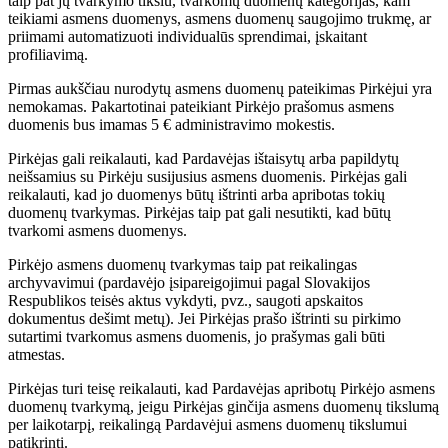
taip pat jų tvarkymo tikslu, tvarkomų duomenų kategorijas, kam
teikiami asmens duomenys, asmens duomenų saugojimo trukmę, ar
priimami automatizuoti individualūs sprendimai, įskaitant
profiliavimą.
Pirmas aukščiau nurodytų asmens duomenų pateikimas Pirkėjui yra
nemokamas. Pakartotinai pateikiant Pirkėjo prašomus asmens
duomenis bus imamas 5 € administravimo mokestis.
Pirkėjas gali reikalauti, kad Pardavėjas ištaisytų arba papildytų
neišsamius su Pirkėju susijusius asmens duomenis. Pirkėjas gali
reikalauti, kad jo duomenys būtų ištrinti arba apribotas tokių
duomenų tvarkymas. Pirkėjas taip pat gali nesutikti, kad būtų
tvarkomi asmens duomenys.
Pirkėjo asmens duomenų tvarkymas taip pat reikalingas
archyvavimui (pardavėjo įsipareigojimui pagal Slovakijos
Respublikos teisės aktus vykdyti, pvz., saugoti apskaitos
dokumentus dešimt metų). Jei Pirkėjas prašo ištrinti su pirkimo
sutartimi tvarkomus asmens duomenis, jo prašymas gali būti
atmestas.
Pirkėjas turi teisę reikalauti, kad Pardavėjas apribotų Pirkėjo asmens
duomenų tvarkymą, jeigu Pirkėjas ginčija asmens duomenų tikslumą
per laikotarpį, reikalingą Pardavėjui asmens duomenų tikslumui
patikrinti.