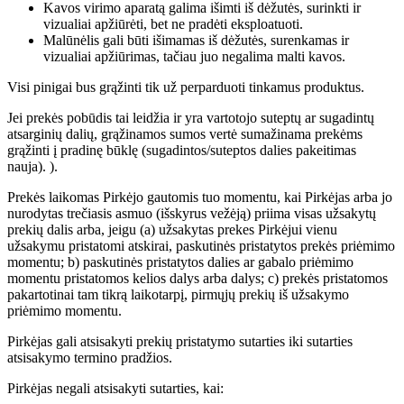
Kavos virimo aparatą galima išimti iš dėžutės, surinkti ir
vizualiai apžiūrėti, bet ne pradėti eksploatuoti.
Malūnėlis gali būti išimamas iš dėžutės, surenkamas ir
vizualiai apžiūrimas, tačiau juo negalima malti kavos.
Visi pinigai bus grąžinti tik už perparduoti tinkamus produktus.
Jei prekės pobūdis tai leidžia ir yra vartotojo suteptų ar sugadintų
atsarginių dalių, grąžinamos sumos vertė sumažinama prekėms
grąžinti į pradinę būklę (sugadintos/suteptos dalies pakeitimas
nauja). ).
Prekės laikomas Pirkėjo gautomis tuo momentu, kai Pirkėjas arba jo
nurodytas trečiasis asmuo (išskyrus vežėją) priima visas užsakytų
prekių dalis arba, jeigu (a) užsakytas prekes Pirkėjui vienu
užsakymu pristatomi atskirai, paskutinės pristatytos prekės priėmimo
momentu; b) paskutinės pristatytos dalies ar gabalo priėmimo
momentu pristatomos kelios dalys arba dalys; c) prekės pristatomos
pakartotinai tam tikrą laikotarpį, pirmųjų prekių iš užsakymo
priėmimo momentu.
Pirkėjas gali atsisakyti prekių pristatymo sutarties iki sutarties
atsisakymo termino pradžios.
Pirkėjas negali atsisakyti sutarties, kai: