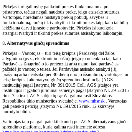
Pirkėjas turi galimybę patikrinti prekės funkcionalumą po
pristatymo, tačiau negali naudotis preke, jeigu atsisako sutarties.
Vartotojas, norėdamas nustatyti prekių pobūdį, savybes ir
funkcionalumą, turėtų tik tvarkyti ir tikrinti prekes taip, kaip tai būtų
leidžiama daryti įprastoje parduotuvėje. Pirkėjas įsipareigoja
atsargiai tvarkyti ir tikrinti prekes sutarties atsisakymo laikotarpiu.
8. Alternatyvus ginčų sprendimas
Pirkėjas – Vartotojas – turi teisę kreiptis į Pardavėją dėl žalos
atlyginimo (pvz., elektroniniu paštu), jeigu jo netenkina tai, kaip
Pardavėjas išnagrinėjo jo pretenziją arba mano, kad pardavėjas
pažeidė jo vartotojo teises. Jei Pardavėjas atsisako atsakyti į šį
prašymą arba neatsako per 30 dienų nuo jo išsiuntimo, vartotojas turi
teisę kreiptis į alternatyvų ginčų sprendimo instituciją (AGS
instituciją) pagal Įstatymą Nr. 391/2015 Coll. AGS įstaigos yra
institucijos ir įgalioti juridiniai asmenys pagal Įstatymo Nr. 391/2015
rink. 3 skirsnį. AGS subjektų sąrašą galima rasti Slovakijos
Respublikos ūkio ministerijos svetainėje.
www.mhsr.sk
. Vartotojas
gali pateikti peticiją įstatymo Nr. 391/2015 rink. 12 skirsnyje
nurodytu būdu.
Vartotojas taip pat gali pateikti skundą per AGS alternatyvaus ginčų
sprendimo platformą, kurią galima rasti internete adresu