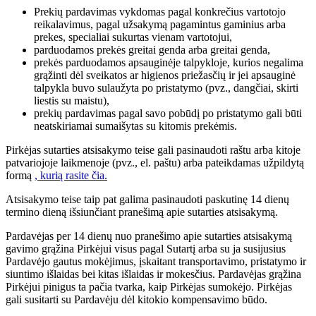
Prekių pardavimas vykdomas pagal konkrečius vartotojo
reikalavimus, pagal užsakymą pagamintus gaminius arba
prekes, specialiai sukurtas vienam vartotojui,
parduodamos prekės greitai genda arba greitai genda,
prekės parduodamos apsauginėje talpykloje, kurios negalima
grąžinti dėl sveikatos ar higienos priežasčių ir jei apsauginė
talpykla buvo sulaužyta po pristatymo (pvz., dangčiai, skirti
liestis su maistu),
prekių pardavimas pagal savo pobūdį po pristatymo gali būti
neatskiriamai sumaišytas su kitomis prekėmis.
Pirkėjas sutarties atsisakymo teise gali pasinaudoti raštu arba kitoje
patvariojoje laikmenoje (pvz., el. paštu) arba pateikdamas užpildytą
formą
, kurią rasite čia.
Atsisakymo teise taip pat galima pasinaudoti paskutinę 14 dienų
termino dieną išsiunčiant pranešimą apie sutarties atsisakymą.
Pardavėjas per 14 dienų nuo pranešimo apie sutarties atsisakymą
gavimo grąžina Pirkėjui visus pagal Sutartį arba su ja susijusius
Pardavėjo gautus mokėjimus, įskaitant transportavimo, pristatymo ir
siuntimo išlaidas bei kitas išlaidas ir mokesčius. Pardavėjas grąžina
Pirkėjui pinigus ta pačia tvarka, kaip Pirkėjas sumokėjo. Pirkėjas
gali susitarti su Pardavėju dėl kitokio kompensavimo būdo.