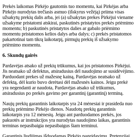
Prekės laikomas Pirkėjo gautomis tuo momentu, kai Pirkėjas arba
Pirkėjo nurodytas trečiasis asmuo (išskyrus vežėją) priima visas
užsakytų prekių dalis arba, jei (a) užsakytas prekes Pirkėjui viename
užsakyme pristatomi atskirai, paskutinės pristatytos prekės priėmimo
momentu; b) paskutinės pristatytos dalies ar gabalo priėmimo
momentu pristatomos kelios dalys arba dalys; c) prekės pristatomos
pakartotinai tam tikrą laikotarpį, pirmųjų prekių iš užsakymo
priėmimo momentu.
6. Skundų gairės
Pardavėjas atsako už prekių trūkumus, kai jos pristatomos Pirkėjui.
Jis neatsako už defektus, atsiradusius dėl naudojimo ar susidėvėjimo.
Parduodant prekes už mažesnę kainą, Pardavėjas neatsako už
defektą, dėl kurio buvo derėtasi dėl mažesnės kainos. Jeigu prekė
yra negendanti ar naudota, Pardavėjas atsako už trūkumus,
atsiradusius po prekės gavimo per garantinį (garantinį) terminą.
Naujų prekių garantinis laikotarpis yra 24 mėnesiai ir prasideda nuo
prekių priėmimo Pirkėjo dienos. Naudotų prekių garantinis
laikotarpis yra 12 mėnesių. Jeigu ant parduodamos prekės, jos
pakuotės ar instrukcijos yra nurodytas naudojimo laikas, garantinis
terminas nepasibaigia nepasibaigus šiam terminui.
Garantinis liudijimas išduodamas Pirkėjo pageidavimu. Pretenzijai