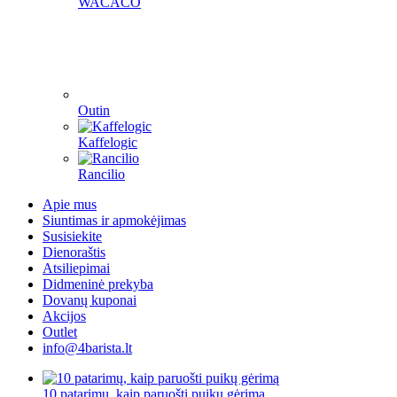
WACACO
Outin
Kaffelogic
Rancilio
Apie mus
Siuntimas ir apmokėjimas
Susisiekite
Dienoraštis
Atsiliepimai
Didmeninė prekyba
Dovanų kuponai
Akcijos
Outlet
info@4barista.lt
10 patarimų, kaip paruošti puikų gėrimą