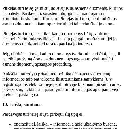
Pirkėjas turi teisę gauti su juo susijusius asmens duomenis, kuriuos
jis pateikė Pardavėjui, susistemintu, įprastai naudojamu ir
kompiuterio skaitomu formatu. Pirkėjas turi teisę perduoti šiuos
asmens duomenis kitam operatoriui, jei tai techniškai įmanoma.
Pirkėjas turi teisę nesutikti, kad jo duomenys būtų tvarkomi
tiesioginės rinkodaros tikslais. Jis taip pat gali prieštarauti, jei jo
duomenys tvarkomi dėl teisėto pardavėjo intereso.
Jeigu Pirkėjas įtaria, kad jo duomenys tvarkomi neteisėtai, jis gali
pateikti prašymą Asmens duomenų apsaugos tarnybai pradėti
asmens duomenų apsaugos procedūrą.
Aukščiau nurodyta privatumo politika dėl asmens duomenų
informacijos taip pat taikoma ikisutartiniams santykiams (t. y.
registruojantis elektroninėje parduotuvėje būsimam pirkiniui arba,
pavyzdžiui, užklausant pasiūlymo ar informacijos apie pardavėjo
prekes ir paslaugas).
10. Laiškų siuntimas
Pardavėjas turi teisę siųsti pirkėjui šių tipų el.
operacijų el. laiškai – informacija apie užsakymo būseną,