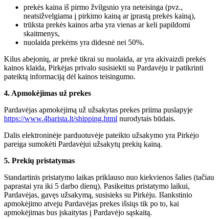
prekės kaina iš pirmo žvilgsnio yra neteisinga (pvz.,
neatsižvelgiama į pirkimo kainą ar įprastą prekės kainą),
trūksta prekės kainos arba yra vienas ar keli papildomi
skaitmenys,
nuolaida prekėms yra didesnė nei 50%.
Kilus abejonių, ar prekė tikrai su nuolaida, ar yra akivaizdi prekės
kainos klaida, Pirkėjas privalo susisiekti su Pardavėju ir patikrinti
pateiktą informaciją dėl kainos teisingumo.
4. Apmokėjimas už prekes
Pardavėjas apmokėjimą už užsakytas prekes priima puslapyje
https://www.4barista.lt/shipping.html
nurodytais būdais.
Dalis elektroninėje parduotuvėje pateikto užsakymo yra Pirkėjo
pareiga sumokėti Pardavėjui užsakytų prekių kainą.
5. Prekių pristatymas
Standartinis pristatymo laikas priklauso nuo kiekvienos šalies (tačiau
paprastai yra iki 5 darbo dienų). Pasikeitus pristatymo laikui,
Pardavėjas, gavęs užsakymą, susisieks su Pirkėju. Išankstinio
apmokėjimo atveju Pardavėjas prekes išsiųs tik po to, kai
apmokėjimas bus įskaitytas į Pardavėjo sąskaitą.