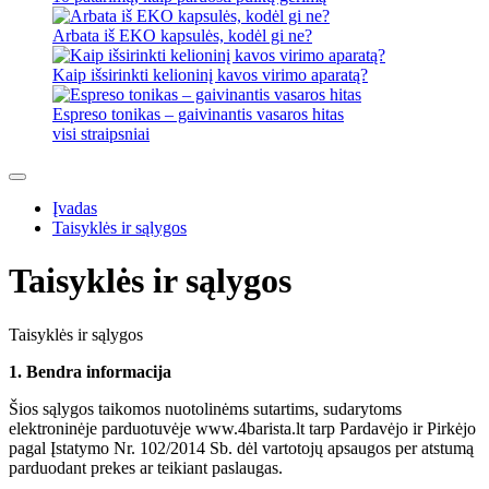
Arbata iš EKO kapsulės, kodėl gi ne?
Kaip išsirinkti kelioninį kavos virimo aparatą?
Espreso tonikas – gaivinantis vasaros hitas
visi straipsniai
Įvadas
Taisyklės ir sąlygos
Taisyklės ir sąlygos
Taisyklės ir sąlygos
1. Bendra informacija
Šios sąlygos taikomos nuotolinėms sutartims, sudarytoms
elektroninėje parduotuvėje www.4barista.lt tarp Pardavėjo ir Pirkėjo
pagal Įstatymo Nr. 102/2014 Sb. dėl vartotojų apsaugos per atstumą
parduodant prekes ar teikiant paslaugas.