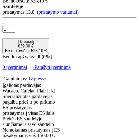
Be mokesčių: 528,10 €
Sandėlyje
pristatymas 13.8.
(
pristatymo variantai
)
-
+
Į krepšelį
639,00 €
Be mokesčių: 528,10 €
Bendra apžvalga:
0
(
0%
)
0 įvertinimai
Parašyti įvertinimą
Gamintojas:
1Zpresso
Įgaliotas pardavėjas
Wacaco, Cafelat, Flair ir kt
Specializuotas pardavėjas
pagalba prieš ir po pirkimo
ES pristatymas
pristatymas į visas ES šalis
Prekės ES sandėlyje
siunčiame iš savo sandėlio
Nemokamas pristatymas į ES
užsakymams virš 150,00 €