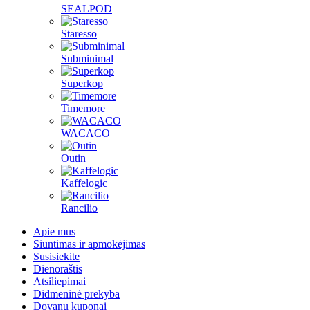
SEALPOD
Staresso
Subminimal
Superkop
Timemore
WACACO
Outin
Kaffelogic
Rancilio
Apie mus
Siuntimas ir apmokėjimas
Susisiekite
Dienoraštis
Atsiliepimai
Didmeninė prekyba
Dovanų kuponai