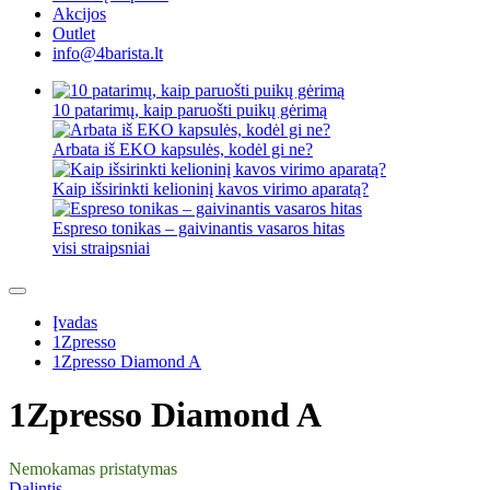
Akcijos
Outlet
info@4barista.lt
10 patarimų, kaip paruošti puikų gėrimą
Arbata iš EKO kapsulės, kodėl gi ne?
Kaip išsirinkti kelioninį kavos virimo aparatą?
Espreso tonikas – gaivinantis vasaros hitas
visi straipsniai
Įvadas
1Zpresso
1Zpresso Diamond A
1Zpresso Diamond A
Nemokamas pristatymas
Dalintis