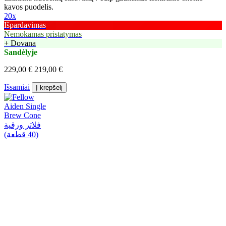
kavos puodelis.
20x
Išpardavimas
Nemokamas pristatymas
+ Dovana
Sandėlyje
229,00 €
219,00 €
Išsamiai
Į krepšelį