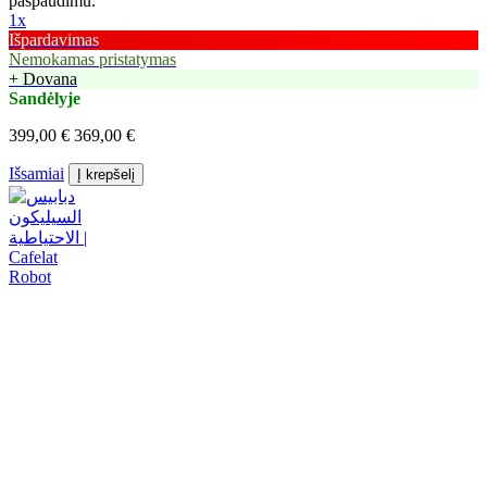
paspaudimu.
1x
Išpardavimas
Nemokamas pristatymas
+ Dovana
Sandėlyje
399,00 €
369,00 €
Išsamiai
Į krepšelį