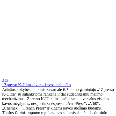
31x
1Zpresso K-Ultra silver – kavos malūnėlis
Aukštos kokybės, rankinis kavamalė iš žinomo gamintojo „1Zpresso
K-Ultra“ su sulankstoma rankena ir dar sudėtingesniu malimo
mechanizmu. 1Zpresso K-Ultra malūnėlis yra universalus visiems
kavos mėgėjams, nes jis tinka espreso, „AeroPress“, „V60“,
„Chemex“, „French Press“ ir kitiems kavos ruošimo būdams.
Tikslus išorinis rupumo reguliavimas su besisukančiu žiedu siūlo