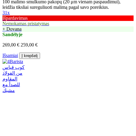
100 malimo smulkumo pakopų (20 μm vienam paspaudimui),
leidžia tiksliai sureguliuoti malimą pagal savo poreikius.
31x
Išpardavimas
Nemokamas pristatymas
+ Dovana
Sandėlyje
269,00 €
259,00 €
Išsamiai
Į krepšelį