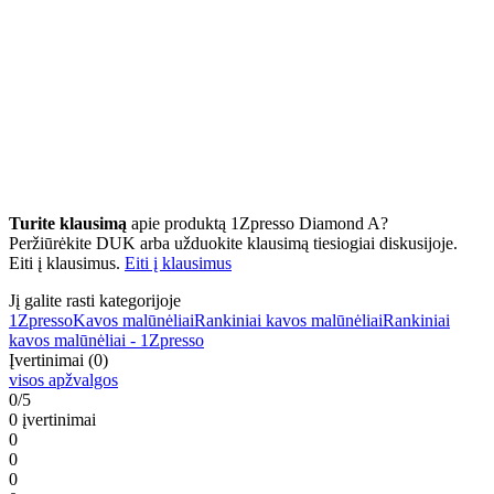
Turite klausimą
apie produktą 1Zpresso Diamond A?
Peržiūrėkite DUK arba užduokite klausimą tiesiogiai diskusijoje.
Eiti į klausimus.
Eiti į klausimus
Jį galite rasti kategorijoje
1Zpresso
Kavos malūnėliai
Rankiniai kavos malūnėliai
Rankiniai
kavos malūnėliai - 1Zpresso
Įvertinimai (0)
visos apžvalgos
0/5
0 įvertinimai
0
0
0