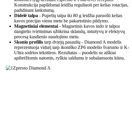
Konstrukcija papildomai leidžia reguliuoti per kelias rotacijas,
padidinant lankstumą.
Didelė talpa
- Pupelių talpa iki 80 g leidžia paruošti kelias
kavos porcijas vienu metu be pakartotinio pildymo.
Magnetiniai elementai
- Magnetinis kavos indo ir talpos
dangtelio tvirtinimas užtikrina sklandų, intuityvų ir efektyvų
procesą kasdienio naudojimo metu.
Skonio profilis
tarp dviejų pasaulių - Diamond A modelis
reprezentuoja vidurį tarp ikoniško ZP6 modelio švarumo ir K-
Ultra sodrios tekstūros. Rezultatas – puodelis su aiškiai
apibrėžtomis natomis, ryškiu saldumu ir subalansuotu kūnu.