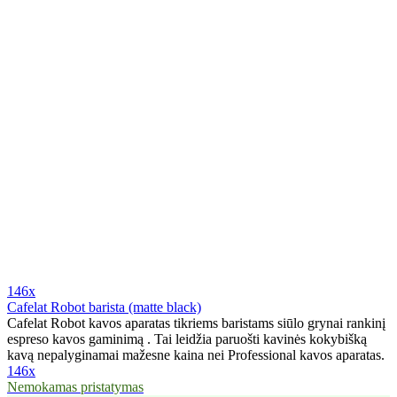
146x
Cafelat Robot barista (matte black)
Cafelat Robot kavos aparatas tikriems baristams siūlo grynai rankinį
espreso kavos gaminimą . Tai leidžia paruošti kavinės kokybišką
kavą nepalyginamai mažesne kaina nei Professional kavos aparatas.
146x
Nemokamas pristatymas