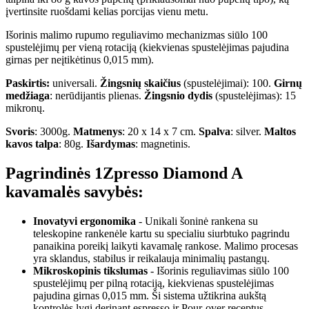
įvertinsite ruošdami kelias porcijas vienu metu.
Išorinis malimo rupumo reguliavimo mechanizmas siūlo 100
spustelėjimų per vieną rotaciją (kiekvienas spustelėjimas pajudina
girnas per neįtikėtinus 0,015 mm).
Paskirtis:
universali.
Žingsnių skaičius
(spustelėjimai): 100.
Girnų
medžiaga
: nerūdijantis plienas.
Žingsnio dydis
(spustelėjimas): 15
mikronų.
Svoris
: 3000g.
Matmenys
: 20 x 14 x 7 cm.
Spalva
: silver.
Maltos
kavos talpa
: 80g.
Išardymas
: magnetinis.
Pagrindinės 1Zpresso Diamond A
kavamalės savybės:
Inovatyvi ergonomika
- Unikali šoninė rankena su
teleskopine rankenėle kartu su specialiu siurbtuko pagrindu
panaikina poreikį laikyti kavamalę rankose. Malimo procesas
yra sklandus, stabilus ir reikalauja minimalių pastangų.
Mikroskopinis tikslumas
- Išorinis reguliavimas siūlo 100
spustelėjimų per pilną rotaciją, kiekvienas spustelėjimas
pajudina girnas 0,015 mm. Ši sistema užtikrina aukštą
kontrolės lygį derinant espresso ir Pour-over receptus.