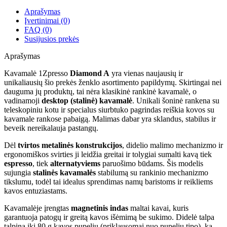
Aprašymas
Įvertinimai (0)
FAQ (0)
Susijusios prekės
Aprašymas
Kavamalė 1Zpresso
Diamond A
yra vienas naujausių ir
unikaliausių šio prekės ženklo asortimento papildymų. Skirtingai nei
dauguma jų produktų, tai nėra klasikinė rankinė kavamalė, o
vadinamoji
desktop (stalinė) kavamalė
. Unikali šoninė rankena su
teleskopiniu kotu ir specialus siurbtuko pagrindas reiškia kovos su
kavamale rankose pabaigą. Malimas dabar yra sklandus, stabilus ir
beveik nereikalauja pastangų.
Dėl
tvirtos metalinės konstrukcijos
, didelio malimo mechanizmo ir
ergonomiškos svirties ji leidžia greitai ir tolygiai sumalti kavą tiek
espresso
, tiek
alternatyviems
paruošimo būdams. Šis modelis
sujungia
stalinės kavamalės
stabilumą su rankinio mechanizmo
tikslumu, todėl tai idealus sprendimas namų baristoms ir reikliems
kavos entuziastams.
Kavamalėje įrengtas
magnetinis indas
maltai kavai, kuris
garantuoja patogų ir greitą kavos išėmimą be sukimo. Didelė talpa
talpina iki 80 g kavos pupelių (priklausomai nuo pupelių tipo), ką