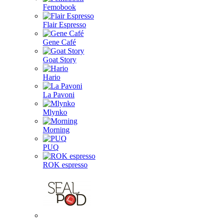
Femobook
Flair Espresso
Gene Café
Goat Story
Hario
La Pavoni
Mlynko
Morning
PUQ
ROK espresso