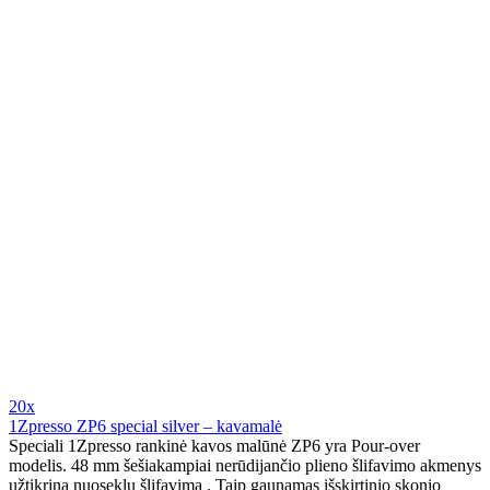
20x
1Zpresso ZP6 special silver – kavamalė
Speciali 1Zpresso rankinė kavos malūnė ZP6 yra Pour-over
modelis. 48 mm šešiakampiai nerūdijančio plieno šlifavimo akmenys
užtikrina nuoseklų šlifavimą . Taip gaunamas išskirtinio skonio