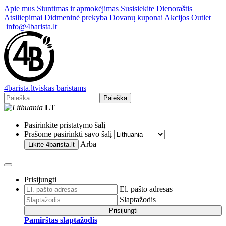
Apie mus
Siuntimas ir apmokėjimas
Susisiekite
Dienoraštis
Atsiliepimai
Didmeninė prekyba
Dovanų kuponai
Akcijos
Outlet
info@4barista.lt
4
barista
.lt
viskas baristams
Paieška
LT
Pasirinkite pristatymo šalį
Prašome pasirinkti savo šalį
Arba
Likite
4barista.lt
Prisijungti
El. pašto adresas
Slaptažodis
Prisijungti
Pamirštas slaptažodis