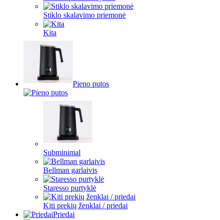
Stiklo skalavimo priemonė
Kita
Pieno putos
Subminimal
Bellman garlaivis
Staresso purtyklė
Kiti prekių ženklai / priedai
Priedai