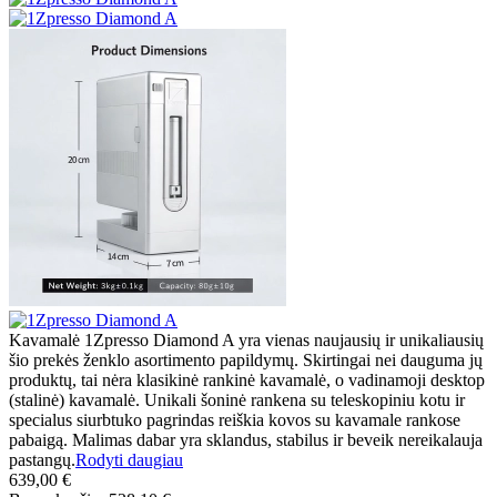
Kavamalė 1Zpresso Diamond A yra vienas naujausių ir unikaliausių
šio prekės ženklo asortimento papildymų. Skirtingai nei dauguma jų
produktų, tai nėra klasikinė rankinė kavamalė, o vadinamoji desktop
(stalinė) kavamalė. Unikali šoninė rankena su teleskopiniu kotu ir
specialus siurbtuko pagrindas reiškia kovos su kavamale rankose
pabaigą. Malimas dabar yra sklandus, stabilus ir beveik nereikalauja
pastangų.
Rodyti daugiau
639,00 €