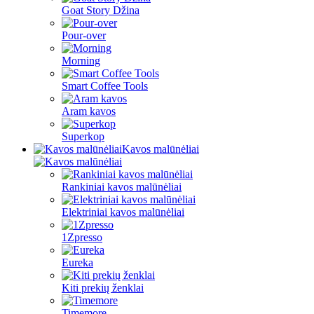
Goat Story Džina
Pour-over
Morning
Smart Coffee Tools
Aram kavos
Superkop
Kavos malūnėliai
Rankiniai kavos malūnėliai
Elektriniai kavos malūnėliai
1Zpresso
Eureka
Kiti prekių ženklai
Timemore