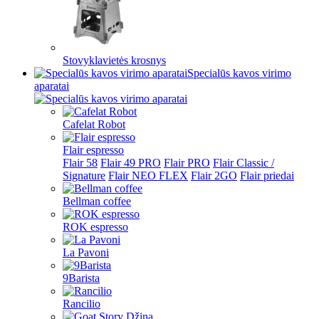
Stovyklavietės krosnys
Specialūs kavos virimo
aparatai
Cafelat Robot
Flair espresso
Flair 58
Flair 49 PRO
Flair PRO
Flair Classic /
Signature
Flair NEO FLEX
Flair 2GO
Flair priedai
Bellman coffee
ROK espresso
La Pavoni
9Barista
Rancilio