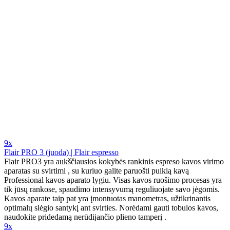
9x
Flair PRO 3 (juoda) | Flair espresso
Flair PRO3 yra aukščiausios kokybės rankinis espreso kavos virimo
aparatas su svirtimi , su kuriuo galite paruošti puikią kavą
Professional kavos aparato lygiu. Visas kavos ruošimo procesas yra
tik jūsų rankose, spaudimo intensyvumą reguliuojate savo jėgomis.
Kavos aparate taip pat yra įmontuotas manometras, užtikrinantis
optimalų slėgio santykį ant svirties. Norėdami gauti tobulos kavos,
naudokite pridedamą nerūdijančio plieno tamperį .
9x