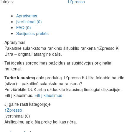
ntojas:
1Zpresso
Aprašymas
Įvertinimai (0)
FAQ (0)
Susijusios prekės
Aprašymas
Pakaitinė sulankstoma rankinio šlifuoklio rankena 1Zpresso K-
Ultra – originali atsarginė dalis.
Tai idealus sprendimas pažeidus ar susidėvėjus originaliai
rankenai.
Turite klausimą
apie produktą 1Zpresso K-Ultra foldable handle
(silver) – pakaitinė sulankstoma rankena?
Peržiūrėkite DUK arba užduokite klausimą tiesiogiai diskusijoje.
Eiti į klausimus.
Eiti į klausimus
Jį galite rasti kategorijoje
1Zpresso
Įvertinimai (0)
Atsiliepimų apie šią prekę kol kas nėra.