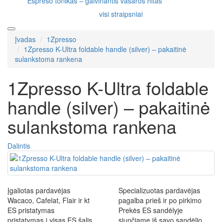
Espreso tonikas – gaivinantis vasaros hitas
visi straipsniai
Įvadas
1Zpresso
1Zpresso K-Ultra foldable handle (silver) – pakaitinė
sulankstoma rankena
1Zpresso K-Ultra foldable
handle (silver) – pakaitinė
sulankstoma rankena
Dalintis
Įgaliotas pardavėjas
Specializuotas pardavėjas
Wacaco, Cafelat, Flair ir kt
pagalba prieš ir po pirkimo
ES pristatymas
Prekės ES sandėlyje
pristatymas į visas ES šalis
siunčiame iš savo sandėlio