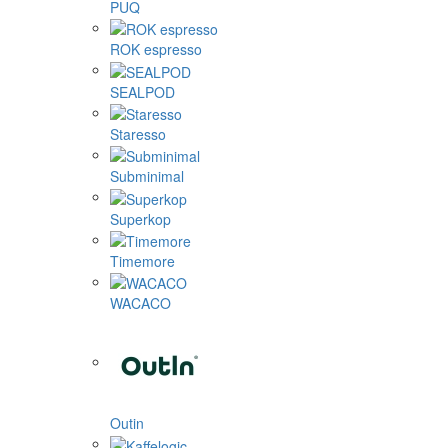
PUQ
ROK espresso
SEALPOD
Staresso
Subminimal
Superkop
Timemore
WACACO
Outin