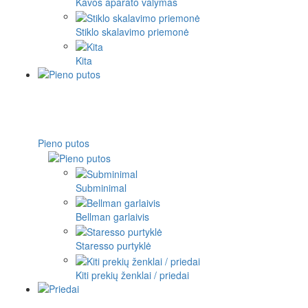
Kavos aparato valymas
Stiklo skalavimo priemonė
Kita
Pieno putos
Subminimal
Bellman garlaivis
Staresso purtyklė
Kiti prekių ženklai / priedai