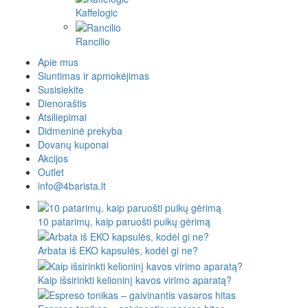
Kaffelogic
Rancilio
Apie mus
Siuntimas ir apmokėjimas
Susisiekite
Dienoraštis
Atsiliepimai
Didmeninė prekyba
Dovanų kuponai
Akcijos
Outlet
info@4barista.lt
10 patarimų, kaip paruošti puikų gėrimą
Arbata iš EKO kapsulės, kodėl gi ne?
Kaip išsirinkti kelioninį kavos virimo aparatą?