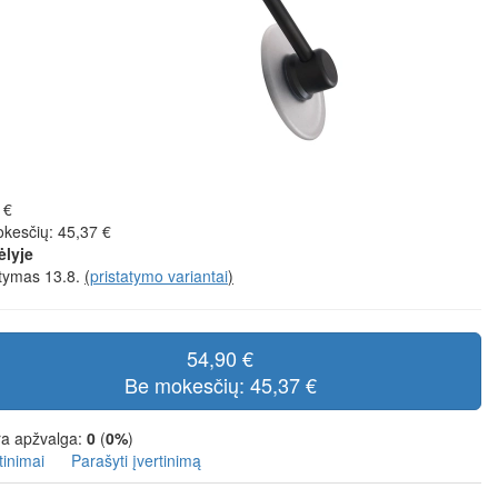
 €
kesčių: 45,37 €
ėlyje
atymas 13.8.
(
pristatymo variantai
)
54,90 €
Be mokesčių: 45,37 €
a apžvalga:
0
(
0%
)
tinimai
Parašyti įvertinimą