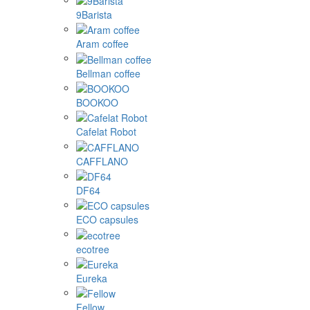
9Barista
Aram coffee
Bellman coffee
BOOKOO
Cafelat Robot
CAFFLANO
DF64
ECO capsules
ecotree
Eureka
Fellow