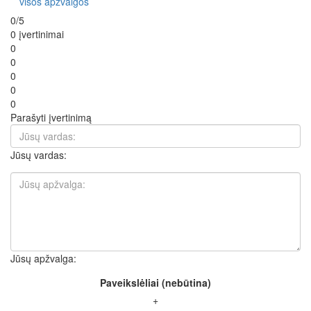
visos apžvalgos
0/5
0 įvertinimai
0
0
0
0
0
Parašyti įvertinimą
Jūsų vardas:
Jūsų apžvalga:
Paveikslėliai (nebūtina)
+