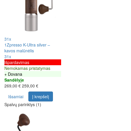
31x
1Zpresso K-Ultra silver –
kavos malūnėlis
31x
Išpardavimas
Nemokamas pristatymas
+ Dovana
Sandėlyje
269,00 €
259,00 €
Išsamiai
Į krepšelį
Spalvų parinktys (1)