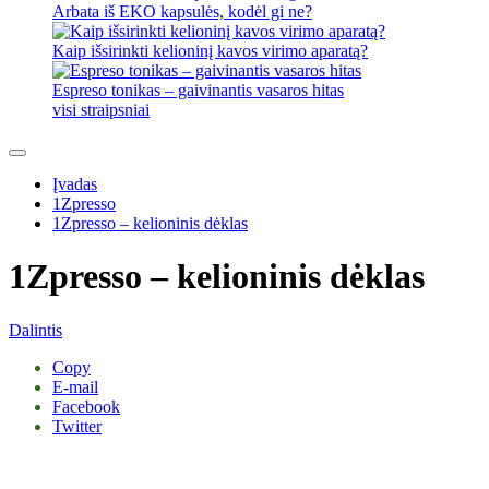
Arbata iš EKO kapsulės, kodėl gi ne?
Kaip išsirinkti kelioninį kavos virimo aparatą?
Espreso tonikas – gaivinantis vasaros hitas
visi straipsniai
Įvadas
1Zpresso
1Zpresso – kelioninis dėklas
1Zpresso – kelioninis dėklas
Dalintis
Copy
E-mail
Facebook
Twitter