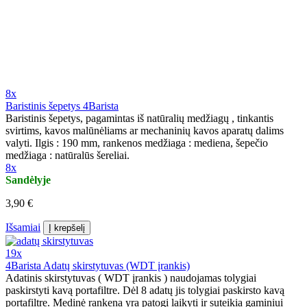
8x
Baristinis šepetys 4Barista
Baristinis šepetys, pagamintas iš natūralių medžiagų , tinkantis
svirtims, kavos malūnėliams ar mechaninių kavos aparatų dalims
valyti. Ilgis : 190 mm, rankenos medžiaga : mediena, šepečio
medžiaga : natūralūs šereliai.
8x
Sandėlyje
3,90 €
Išsamiai
Į krepšelį
19x
4Barista Adatų skirstytuvas (WDT įrankis)
Adatinis skirstytuvas ( WDT įrankis ) naudojamas tolygiai
paskirstyti kavą portafiltre. Dėl 8 adatų jis tolygiai paskirsto kavą
portafiltre. Medinė rankena yra patogi laikyti ir suteikia gaminiui