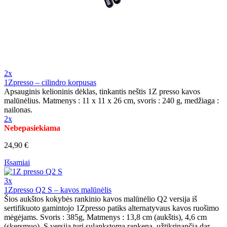
2x
1Zpresso – cilindro korpusas
Apsauginis kelioninis dėklas, tinkantis neštis 1Z presso kavos
malūnėlius. Matmenys : 11 x 11 x 26 cm, svoris : 240 g, medžiaga :
nailonas.
2x
Nebepasiekiama
24,90 €
Išsamiai
3x
1Zpresso Q2 S – kavos malūnėlis
Šios aukštos kokybės rankinio kavos malūnėlio Q2 versija iš
sertifikuoto gamintojo 1Zpresso patiks alternatyvaus kavos ruošimo
mėgėjams. Svoris : 385g, Matmenys : 13,8 cm (aukštis), 4,6 cm
(skersmuo). S versija turi sulankstomą rankeną, užtikrinančią dar