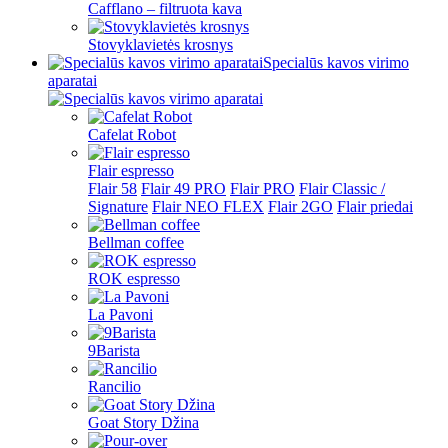
Cafflano – filtruota kava
Stovyklavietės krosnys
Specialūs kavos virimo
aparatai
Cafelat Robot
Flair espresso
Flair 58
Flair 49 PRO
Flair PRO
Flair Classic /
Signature
Flair NEO FLEX
Flair 2GO
Flair priedai
Bellman coffee
ROK espresso
La Pavoni
9Barista
Rancilio
Goat Story Džina