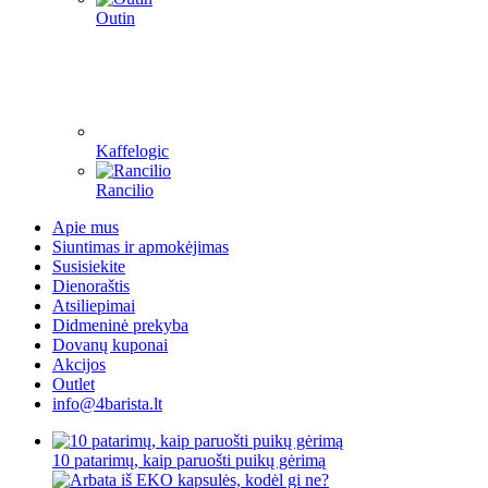
Outin
Kaffelogic
Rancilio
Apie mus
Siuntimas ir apmokėjimas
Susisiekite
Dienoraštis
Atsiliepimai
Didmeninė prekyba
Dovanų kuponai
Akcijos
Outlet
info@4barista.lt
10 patarimų, kaip paruošti puikų gėrimą