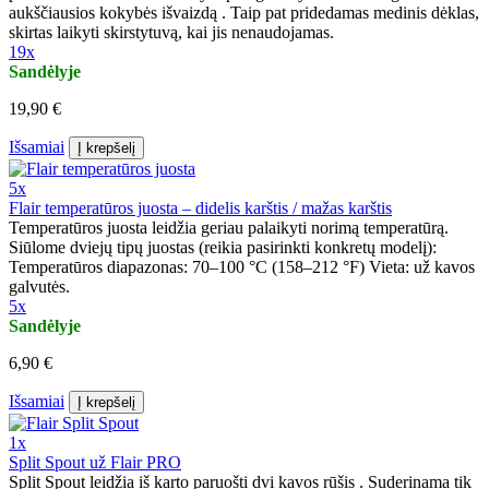
aukščiausios kokybės išvaizdą . Taip pat pridedamas medinis dėklas,
skirtas laikyti skirstytuvą, kai jis nenaudojamas.
19x
Sandėlyje
19,90 €
Išsamiai
Į krepšelį
5x
Flair temperatūros juosta – didelis karštis / mažas karštis
Temperatūros juosta leidžia geriau palaikyti norimą temperatūrą.
Siūlome dviejų tipų juostas (reikia pasirinkti konkretų modelį):
Temperatūros diapazonas: 70–100 °C (158–212 °F) Vieta: už kavos
galvutės.
5x
Sandėlyje
6,90 €
Išsamiai
Į krepšelį
1x
Split Spout už Flair PRO
Split Spout leidžia iš karto paruošti dvi kavos rūšis . Suderinama tik