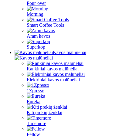
Pour-over
Morning
Smart Coffee Tools
Aram kavos
Superkop
Kavos malūnėliai
Rankiniai kavos malūnėliai
Elektriniai kavos malūnėliai
1Zpresso
Eureka
Kiti prekių ženklai
Timemore
Fellow