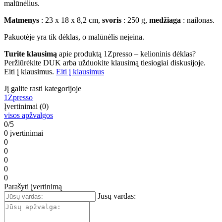
malūnėlius.
Matmenys
: 23 x 18 x 8,2 cm,
svoris
: 250 g,
medžiaga
: nailonas.
Pakuotėje yra tik dėklas, o malūnėlis neįeina.
Turite klausimą
apie produktą 1Zpresso – kelioninis dėklas?
Peržiūrėkite DUK arba užduokite klausimą tiesiogiai diskusijoje.
Eiti į klausimus.
Eiti į klausimus
Jį galite rasti kategorijoje
1Zpresso
Įvertinimai (0)
visos apžvalgos
0/5
0 įvertinimai
0
0
0
0
0
Parašyti įvertinimą
Jūsų vardas: