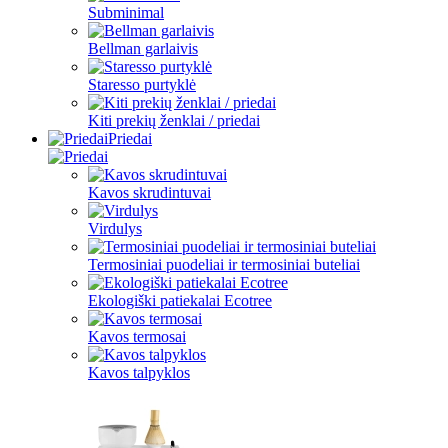
Subminimal
Bellman garlaivis
Staresso purtyklė
Kiti prekių ženklai / priedai
Priedai
Kavos skrudintuvai
Virdulys
Termosiniai puodeliai ir termosiniai buteliai
Ekologiški patiekalai Ecotree
Kavos termosai
Kavos talpyklos