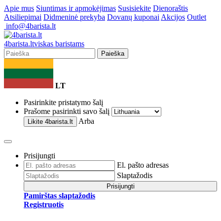
Apie mus
Siuntimas ir apmokėjimas
Susisiekite
Dienoraštis
Atsiliepimai
Didmeninė prekyba
Dovanų kuponai
Akcijos
Outlet
info@4barista.lt
4
barista
.lt
viskas baristams
Paieška
LT
Pasirinkite pristatymo šalį
Prašome pasirinkti savo šalį
Arba
Likite
4barista.lt
Prisijungti
El. pašto adresas
Slaptažodis
Prisijungti
Pamirštas slaptažodis
Registruotis