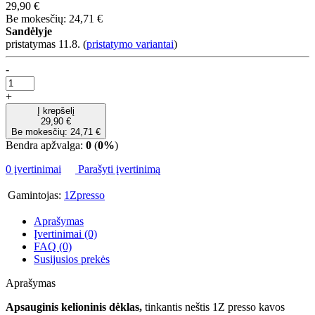
29,90 €
Be mokesčių: 24,71 €
Sandėlyje
pristatymas 11.8.
(
pristatymo variantai
)
-
+
Į krepšelį
29,90 €
Be mokesčių: 24,71 €
Bendra apžvalga:
0
(
0%
)
0 įvertinimai
Parašyti įvertinimą
Gamintojas:
1Zpresso
Aprašymas
Įvertinimai (0)
FAQ (0)
Susijusios prekės
Aprašymas
Apsauginis kelioninis dėklas,
tinkantis neštis 1Z presso kavos