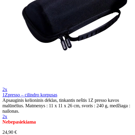
2x
1Zpresso – cilindro korpusas
Apsauginis kelioninis dėklas, tinkantis neštis 1Z presso kavos
malūnėlius. Matmenys : 11 x 11 x 26 cm, svoris : 240 g, medžiaga :
nailonas.
2x
Nebepasiekiama
24,90 €