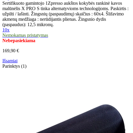
Sertifikuoto gamintojo 1Zpresso aukštos kokybės rankinė kavos
malūnėlis X PRO S tinka alternatyvioms technologijoms. Paskirtis :
užpilti / lašinti. Žingsnių (paspaudimų) skaičius : 60x4. Šlifavimo
akmenų medžiaga : nerūdijantis plienas. Žingsnio dydis
(paspaudus): 12,5 mikronų.
10x
Nemokamas pristatymas
Nebepasiekiama
169,90 €
Išsamiai
Parinktys (1)