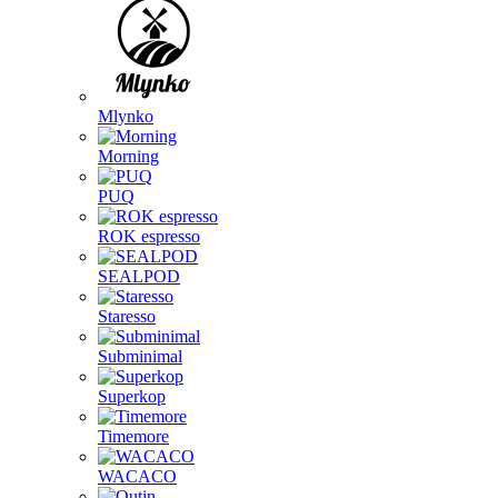
Mlynko
Morning
PUQ
ROK espresso
SEALPOD
Staresso
Subminimal
Superkop
Timemore
WACACO