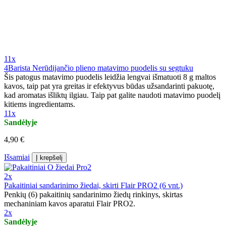
11x
4Barista Nerūdijančio plieno matavimo puodelis su segtuku
Šis patogus matavimo puodelis leidžia lengvai išmatuoti 8 g maltos
kavos, taip pat yra greitas ir efektyvus būdas užsandarinti pakuotę,
kad aromatas išliktų ilgiau. Taip pat galite naudoti matavimo puodelį
kitiems ingredientams.
11x
Sandėlyje
4,90 €
Išsamiai
Į krepšelį
2x
Pakaitiniai sandarinimo žiedai, skirti Flair PRO2 (6 vnt.)
Penkių (6) pakaitinių sandarinimo žiedų rinkinys, skirtas
mechaniniam kavos aparatui Flair PRO2.
2x
Sandėlyje