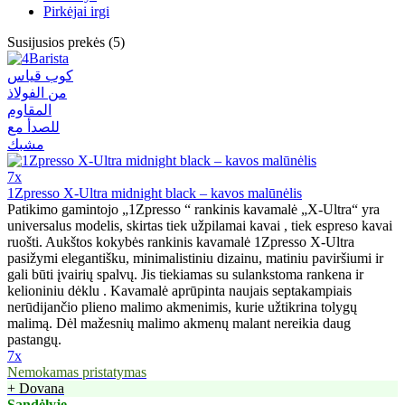
Pirkėjai irgi
Susijusios prekės (5)
7x
1Zpresso X-Ultra midnight black – kavos malūnėlis
Patikimo gamintojo „1Zpresso “ rankinis kavamalė „X-Ultra“ yra
universalus modelis, skirtas tiek užpilamai kavai , tiek espreso kavai
ruošti. Aukštos kokybės rankinis kavamalė 1Zpresso X-Ultra
pasižymi elegantišku, minimalistiniu dizainu, matiniu paviršiumi ir
gali būti įvairių spalvų. Jis tiekiamas su sulankstoma rankena ir
kelioniniu dėklu . Kavamalė aprūpinta naujais septakampiais
nerūdijančio plieno malimo akmenimis, kurie užtikrina tolygų
malimą. Dėl mažesnių malimo akmenų malant nereikia daug
pastangų.
7x
Nemokamas pristatymas
+ Dovana
Sandėlyje