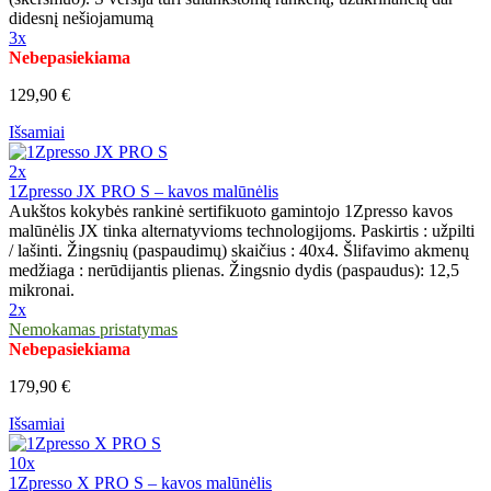
didesnį nešiojamumą
3x
Nebepasiekiama
129,90 €
Išsamiai
2x
1Zpresso JX PRO S – kavos malūnėlis
Aukštos kokybės rankinė sertifikuoto gamintojo 1Zpresso kavos
malūnėlis JX tinka alternatyvioms technologijoms. Paskirtis : užpilti
/ lašinti. Žingsnių (paspaudimų) skaičius : 40x4. Šlifavimo akmenų
medžiaga : nerūdijantis plienas. Žingsnio dydis (paspaudus): 12,5
mikronai.
2x
Nemokamas pristatymas
Nebepasiekiama
179,90 €
Išsamiai
10x
1Zpresso X PRO S – kavos malūnėlis