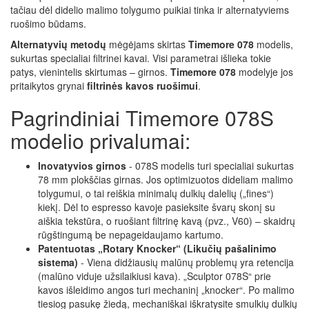
tačiau dėl didelio malimo tolygumo puikiai tinka ir alternatyviems
ruošimo būdams.
Alternatyvių metodų
mėgėjams skirtas
Timemore 078
modelis,
sukurtas specialiai filtrinei kavai. Visi parametrai išlieka tokie
patys, vienintelis skirtumas – girnos.
Timemore 078
modelyje jos
pritaikytos grynai
filtrinės kavos ruošimui
.
Pagrindiniai Timemore 078S
modelio privalumai:
Inovatyvios girnos
- 078S modelis turi specialiai sukurtas
78 mm plokščias girnas. Jos optimizuotos dideliam malimo
tolygumui, o tai reiškia minimalų dulkių dalelių („fines“)
kiekį. Dėl to espresso kavoje pasieksite švarų skonį su
aiškia tekstūra, o ruošiant filtrinę kavą (pvz., V60) – skaidrų
rūgštingumą be nepageidaujamo kartumo.
Patentuotas „Rotary Knocker“ (Likučių pašalinimo
sistema)
- Viena didžiausių malūnų problemų yra retencija
(malūno viduje užsilaikiusi kava). „Sculptor 078S“ prie
kavos išleidimo angos turi mechaninį „knocker“. Po malimo
tiesiog pasukę žiedą, mechaniškai iškratysite smulkių dulkių