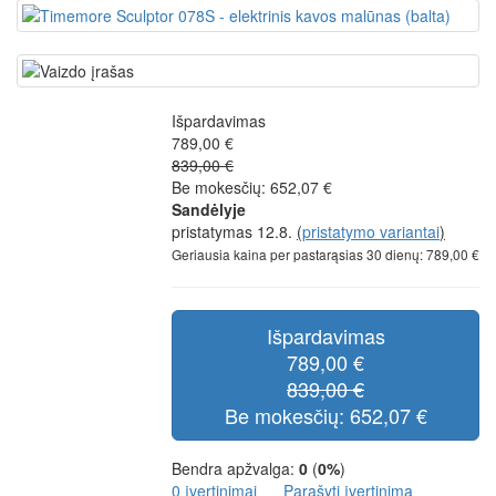
Išpardavimas
789,00 €
839,00 €
Be mokesčių: 652,07 €
Sandėlyje
pristatymas 12.8.
(
pristatymo variantai
)
Geriausia kaina per pastarąsias 30 dienų: 789,00 €
Išpardavimas
789,00 €
839,00 €
Be mokesčių: 652,07 €
Bendra apžvalga:
0
(
0%
)
0 įvertinimai
Parašyti įvertinimą