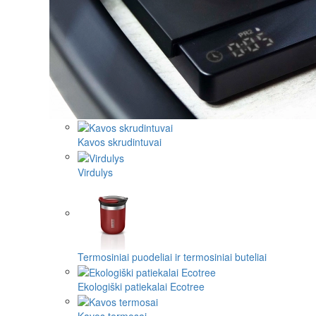
Kavos skrudintuvai
Virdulys
Termosiniai puodeliai ir termosiniai buteliai
Ekologiški patiekalai Ecotree