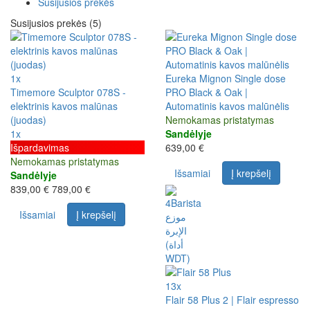
Susijusios prekės
Susijusios prekės (5)
1x
Eureka Mignon Single dose
Timemore Sculptor 078S -
PRO Black & Oak |
elektrinis kavos malūnas
Automatinis kavos malūnėlis
(juodas)
Nemokamas pristatymas
1x
Sandėlyje
Išpardavimas
639,00 €
Nemokamas pristatymas
Išsamiai
Į krepšelį
Sandėlyje
839,00 €
789,00 €
Išsamiai
Į krepšelį
13x
Flair 58 Plus 2 | Flair espresso