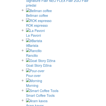
Signature
Flair NEO FLEX
Flair 2GO
Flair
priedai
Bellman coffee
ROK espresso
La Pavoni
9Barista
Rancilio
Goat Story Džina
Pour-over
Morning
Smart Coffee Tools
Aram kavos