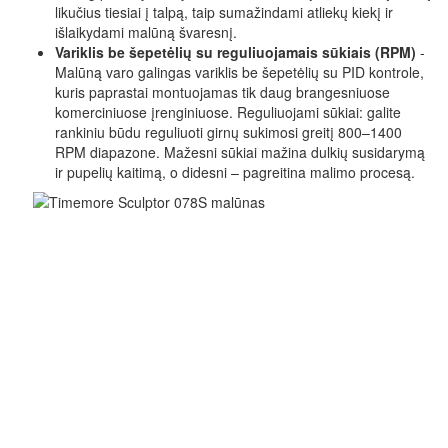
likučius tiesiai į talpą, taip sumažindami atliekų kiekį ir
išlaikydami malūną švaresnį.
Variklis be šepetėlių su reguliuojamais sūkiais (RPM)
-
Malūną varo galingas variklis be šepetėlių su PID kontrole,
kuris paprastai montuojamas tik daug brangesniuose
komerciniuose įrenginiuose. Reguliuojami sūkiai: galite
rankiniu būdu reguliuoti girnų sukimosi greitį 800–1400
RPM diapazone. Mažesni sūkiai mažina dulkių susidarymą
ir pupelių kaitimą, o didesni – pagreitina malimo procesą.