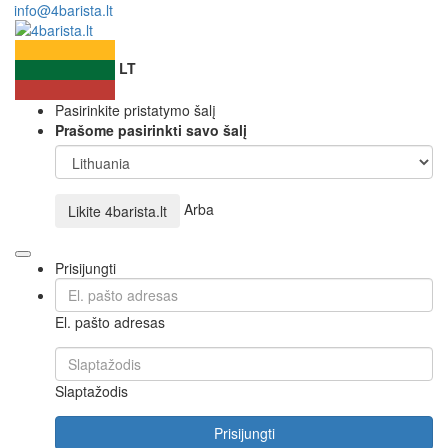
info@4barista.lt
LT
Pasirinkite pristatymo šalį
Prašome pasirinkti savo šalį
Arba
Likite
4barista.lt
Prisijungti
El. pašto adresas
Slaptažodis
Prisijungti