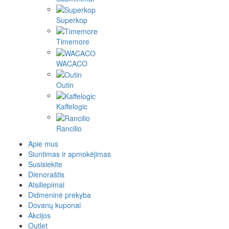
Superkop
Timemore
WACACO
Outin
Kaffelogic
Rancilio
Apie mus
Siuntimas ir apmokėjimas
Susisiekite
Dienoraštis
Atsiliepimai
Didmeninė prekyba
Dovanų kuponai
Akcijos
Outlet