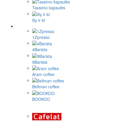
Tassimo kapsulės
Illy ir kt
1Zpresso
4Barista
9Barista
Aram coffee
Bellman coffee
BOOKOO