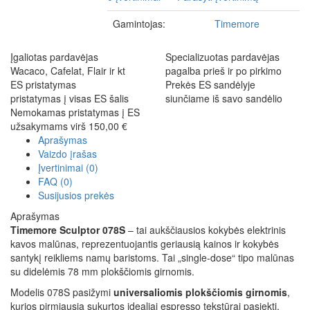
Gamintojas:
Timemore
Įgaliotas pardavėjas
Specializuotas pardavėjas
Wacaco, Cafelat, Flair ir kt
pagalba prieš ir po pirkimo
ES pristatymas
Prekės ES sandėlyje
pristatymas į visas ES šalis
siunčiame iš savo sandėlio
Nemokamas pristatymas į ES
užsakymams virš 150,00 €
Aprašymas
Vaizdo įrašas
Įvertinimai (0)
FAQ (0)
Susijusios prekės
Aprašymas
Timemore Sculptor 078S
– tai aukščiausios kokybės elektrinis
kavos malūnas, reprezentuojantis geriausią kainos ir kokybės
santykį reikliems namų baristoms. Tai „single-dose“ tipo malūnas
su didelėmis 78 mm plokščiomis girnomis.
Modelis 078S pasižymi
universaliomis plokščiomis girnomis
,
kurios pirmiausia sukurtos idealiai espresso tekstūrai pasiekti,