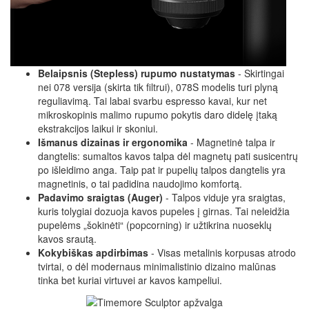
Belaipsnis (Stepless) rupumo nustatymas
- Skirtingai
nei 078 versija (skirta tik filtrui), 078S modelis turi plyną
reguliavimą. Tai labai svarbu espresso kavai, kur net
mikroskopinis malimo rupumo pokytis daro didelę įtaką
ekstrakcijos laikui ir skoniui.
Išmanus dizainas ir ergonomika
- Magnetinė talpa ir
dangtelis: sumaltos kavos talpa dėl magnetų pati susicentrų
po išleidimo anga. Taip pat ir pupelių talpos dangtelis yra
magnetinis, o tai padidina naudojimo komfortą.
Padavimo sraigtas (Auger)
- Talpos viduje yra sraigtas,
kuris tolygiai dozuoja kavos pupeles į girnas. Tai neleidžia
pupelėms „šokinėti“ (popcorning) ir užtikrina nuoseklų
kavos srautą.
Kokybiškas apdirbimas
- Visas metalinis korpusas atrodo
tvirtai, o dėl modernaus minimalistinio dizaino malūnas
tinka bet kuriai virtuvei ar kavos kampeliui.