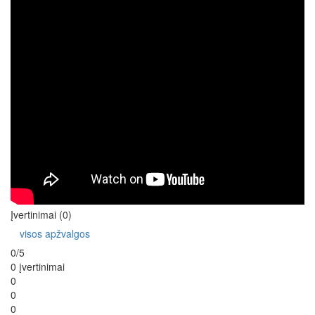
Įvertinimai (0)
visos apžvalgos
0/5
0 įvertinimai
0
0
0