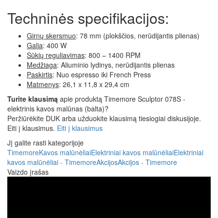
Techninės specifikacijos:
Girnų skersmuo
: 78 mm (plokščios, nerūdijantis plienas)
Galia
: 400 W
Sūkių reguliavimas
: 800 – 1400 RPM
Medžiaga
: Aliuminio lydinys, nerūdijantis plienas
Paskirtis
: Nuo espresso iki French Press
Matmenys
: 26,1 x 11,8 x 29,4 cm
Turite klausimą
apie produktą Timemore Sculptor 078S -
elektrinis kavos malūnas (balta)?
Peržiūrėkite DUK arba užduokite klausimą tiesiogiai diskusijoje.
Eiti į klausimus.
Eiti į klausimus
Jį galite rasti kategorijoje
Timemore
Kavos malūnėliai
Elektriniai kavos malūnėliai
Elektriniai
kavos malūnėliai - Timemore
Akcijos
Akcijos - Timemore
Vaizdo įrašas