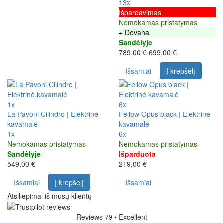
13x
Išpardavimas
Nemokamas pristatymas
+ Dovana
Sandėlyje
789,00 €
699,00 €
Išsamiai
Į krepšelį
1x
6x
La Pavoni Cilindro | Elektrinė
Fellow Opus black | Elektrinė
kavamalė
kavamalė
1x
6x
Nemokamas pristatymas
Nemokamas pristatymas
Sandėlyje
Išparduota
549,00 €
219,00 €
Išsamiai
Į krepšelį
Išsamiai
Atsiliepimai iš mūsų klientų
Reviews 79
• Excellent