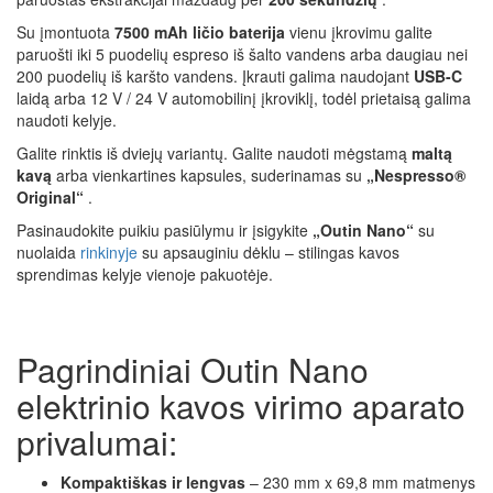
Su įmontuota
7500 mAh ličio baterija
vienu įkrovimu galite
paruošti iki 5 puodelių espreso iš šalto vandens arba daugiau nei
200 puodelių iš karšto vandens. Įkrauti galima naudojant
USB-C
laidą arba 12 V / 24 V automobilinį įkroviklį, todėl prietaisą galima
naudoti kelyje.
Galite rinktis iš dviejų variantų. Galite naudoti mėgstamą
maltą
kavą
arba vienkartines kapsules, suderinamas su
„Nespresso®
Original“
.
Pasinaudokite puikiu pasiūlymu ir įsigykite
„Outin Nano“
su
nuolaida
rinkinyje
su apsauginiu dėklu – stilingas kavos
sprendimas kelyje vienoje pakuotėje.
Pagrindiniai Outin Nano
elektrinio kavos virimo aparato
privalumai:
Kompaktiškas ir lengvas
– 230 mm x 69,8 mm matmenys