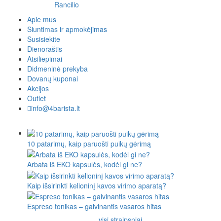
Rancilio
Apie mus
Siuntimas ir apmokėjimas
Susisiekite
Dienoraštis
Atsiliepimai
Didmeninė prekyba
Dovanų kuponai
Akcijos
Outlet
info@4barista.lt
10 patarimų, kaip paruošti puikų gėrimą
Arbata iš EKO kapsulės, kodėl gi ne?
Kaip išsirinkti kelioninį kavos virimo aparatą?
Espreso tonikas – gaivinantis vasaros hitas
visi straipsniai