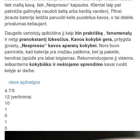
tiek maltą kavą, tiek „Nespresso“ kapsules. Klientai taip pat
pabrėžia galimybę naudoti šaltą arba karštą vandenį. Pilnai
įkrauta baterija leidžia paruošti kelis puodelius kavos, o tai didelis
privalumas keliaujant.
Daugelis vartotojų apibūdina jį kaip
itin praktišką
,
fenomenalų
ir netgi
pranokstantį lūkesčius. Kavos kokybė gera,
prilygsta
įprastų
„Nespresso“ kavos aparatų kokybei.
Nors buvo
paminėta, kad baterija yra mažiau patikima, bet ją pakeitė,
bendras įspūdis yra labai teigiamas. Rekomenduojame jį visiems,
ieškantiems
kokybiško ir nešiojamo sprendimo
kavai ruošti
kelyje ar darbe.
visos apžvalgos
4.7/5
12 įvertinimai
10
1
0
1
0