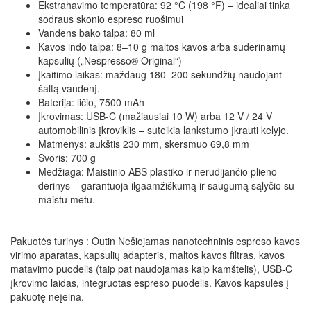
Ekstrahavimo temperatūra: 92 °C (198 °F) – idealiai tinka
sodraus skonio espreso ruošimui
Vandens bako talpa: 80 ml
Kavos indo talpa: 8–10 g maltos kavos arba suderinamų
kapsulių („Nespresso® Original“)
Įkaitimo laikas: maždaug 180–200 sekundžių naudojant
šaltą vandenį.
Baterija: ličio, 7500 mAh
Įkrovimas: USB-C (mažiausiai 10 W) arba 12 V / 24 V
automobilinis įkroviklis – suteikia lankstumo įkrauti kelyje.
Matmenys: aukštis 230 mm, skersmuo 69,8 mm
Svoris: 700 g
Medžiaga: Maistinio ABS plastiko ir nerūdijančio plieno
derinys – garantuoja ilgaamžiškumą ir saugumą sąlyčio su
maistu metu.
Pakuotės turinys
: Outin Nešiojamas nanotechninis espreso kavos
virimo aparatas, kapsulių adapteris, maltos kavos filtras, kavos
matavimo puodelis (taip pat naudojamas kaip kamštelis), USB-C
įkrovimo laidas, integruotas espreso puodelis. Kavos kapsulės į
pakuotę neįeina.