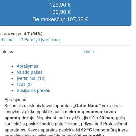
129,90 €
139,90 €
Be mokesčių: 107,36 €
a apžvalga:
4.7
(
94%
)
rtinimai
Parašyti įvertinimą
ntojas:
Outin
Aprašymas
Vaizdo įrašas
Įvertinimai (12)
FAQ (3)
Susijusios prekės
Aprašymas
Kelioninis elektrinis kavos aparatas
„Outin Nano“
yra vienas
lengviausių ir kompaktiškiausių
elektrinių espreso kavos
aparatų
rinkoje. Nepaisant mažo dydžio, jis siūlo
20 barų
galią,
kuri leidžia pasiekti sodrią putą ir skonį, prilygstantį Professional
aparatams. Kavos aparatas pasiekia iki
92 °C
temperatūrą ir yra
paruoštas ekstrakcijai maždaug per
200 sekundžių
.