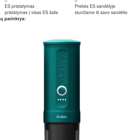
ES pristatymas
Prekės ES sandėlyje
pristatymas į visas ES šalis
siunčiame iš savo sandėlio
ų parinktys: