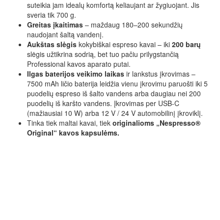
suteikia jam idealų komfortą keliaujant ar žygiuojant. Jis
sveria tik 700 g.
Greitas įkaitimas
– maždaug 180–200 sekundžių
naudojant šaltą vandenį.
Aukštas slėgis
kokybiškai espreso kavai – iki
200 barų
slėgis užtikrina sodrią, bet tuo pačiu prilygstančią
Professional kavos aparato putai.
Ilgas baterijos veikimo laikas
ir lankstus įkrovimas –
7500 mAh ličio baterija leidžia vienu įkrovimu paruošti iki 5
puodelių espreso iš šalto vandens arba daugiau nei 200
puodelių iš karšto vandens. Įkrovimas per USB-C
(mažiausiai 10 W) arba 12 V / 24 V automobilinį įkroviklį.
Tinka tiek maltai kavai, tiek
originalioms „Nespresso®
Original“ kavos kapsulėms.