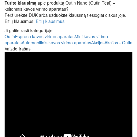
Turite klausimą
apie produktą Outin Nano (Outin Teal) –
kelioninis kavos virimo aparatas?
Peržiūrėkite DUK arba užduokite klausimą tiesiogiai diskusijoje.
Eiti į klausimus.
Eiti į klausimus
Jį galite rasti kategorijoje
Outin
Espreso kavos virimo aparatas
Mini kavos virimo
aparatas
Automobilinis kavos virimo aparatas
Akcijos
Akcijos - Outin
Vaizdo įrašas