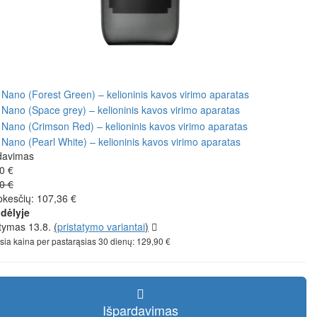
davimas
0 €
0 €
kesčių: 107,36 €
dėlyje
atymas 13.8.
(
pristatymo variantai
)
sia kaina per pastarąsias 30 dienų: 129,90 €
Išpardavimas