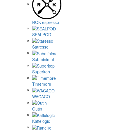
ROK espresso
SEALPOD
Staresso
Subminimal
Superkop
Timemore
WACACO
Outin
Kaffelogic