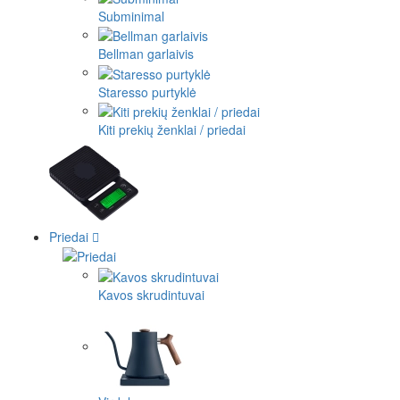
Subminimal
Bellman garlaivis
Staresso purtyklė
Kiti prekių ženklai / priedai
Priedai
Kavos skrudintuvai