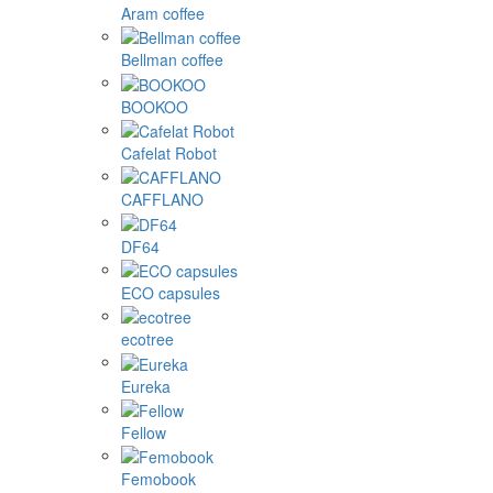
Aram coffee
Bellman coffee
BOOKOO
Cafelat Robot
CAFFLANO
DF64
ECO capsules
ecotree
Eureka
Fellow
Femobook