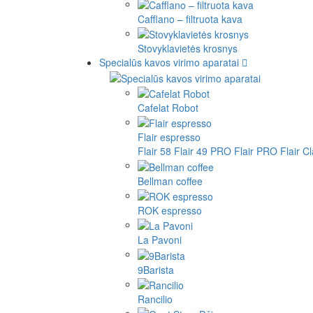
Cafflano – filtruota kava
Stovyklavietės krosnys
Specialūs kavos virimo aparatai
Cafelat Robot
Flair espresso
Flair 58
Flair 49 PRO
Flair PRO
Flair C
Bellman coffee
ROK espresso
La Pavoni
9Barista
Rancilio