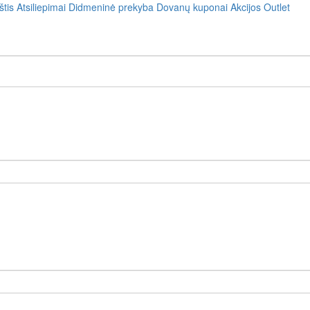
štis
Atsiliepimai
Didmeninė prekyba
Dovanų kuponai
Akcijos
Outlet