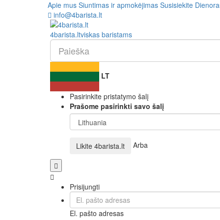
Apie mus
Siuntimas ir apmokėjimas
Susisiekite
Dienora
info@4barista.lt
4
barista
.lt
viskas baristams
LT
Pasirinkite pristatymo šalį
Prašome pasirinkti savo šalį
Arba
Likite
4barista.lt
Prisijungti
El. pašto adresas