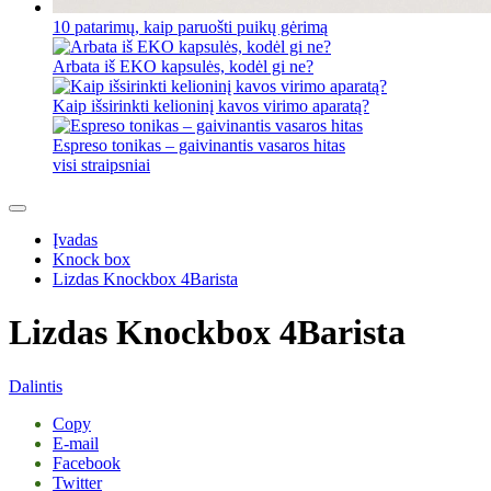
10 patarimų, kaip paruošti puikų gėrimą
Arbata iš EKO kapsulės, kodėl gi ne?
Kaip išsirinkti kelioninį kavos virimo aparatą?
Espreso tonikas – gaivinantis vasaros hitas
visi straipsniai
Įvadas
Knock box
Lizdas Knockbox 4Barista
Lizdas Knockbox 4Barista
Dalintis
Copy
E-mail
Facebook
Twitter