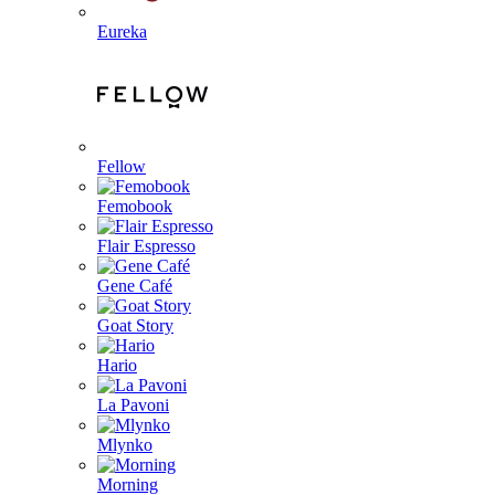
Eureka
Fellow
Femobook
Flair Espresso
Gene Café
Goat Story
Hario
La Pavoni
Mlynko
Morning