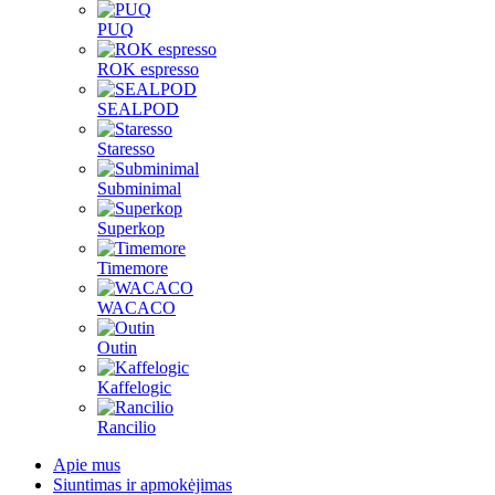
PUQ
ROK espresso
SEALPOD
Staresso
Subminimal
Superkop
Timemore
WACACO
Outin
Kaffelogic
Rancilio
Apie mus
Siuntimas ir apmokėjimas