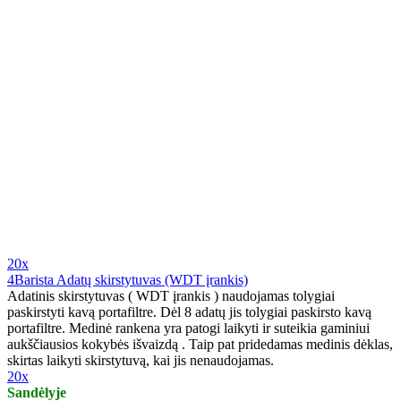
20x
4Barista Adatų skirstytuvas (WDT įrankis)
Adatinis skirstytuvas ( WDT įrankis ) naudojamas tolygiai
paskirstyti kavą portafiltre. Dėl 8 adatų jis tolygiai paskirsto kavą
portafiltre. Medinė rankena yra patogi laikyti ir suteikia gaminiui
aukščiausios kokybės išvaizdą . Taip pat pridedamas medinis dėklas,
skirtas laikyti skirstytuvą, kai jis nenaudojamas.
20x
Sandėlyje