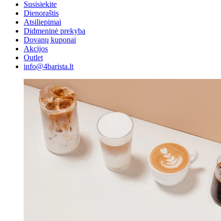
Susisiekite
Dienoraštis
Atsiliepimai
Didmeninė prekyba
Dovanų kuponai
Akcijos
Outlet
info@4barista.lt