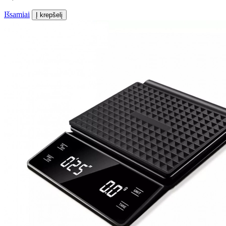
Išsamiai
Į krepšelį