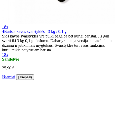
18x
4Barista kavos svarstyklės - 3 kg / 0,1 g
Šios kavos svarstyklės yra puiki pagalba bet kuriai baristai. Jis gali
sverti iki 3 kg 0,1 g tikslumu. Dabar yra nauja versija su patobulintu
dizainu ir jutikliniais mygtukais. Svarstyklės turi visas funkcijas,
kurių reikia patyrusiam barista.
18x
Sandėlyje
25,90 €
Išsamiai
Į krepšelį