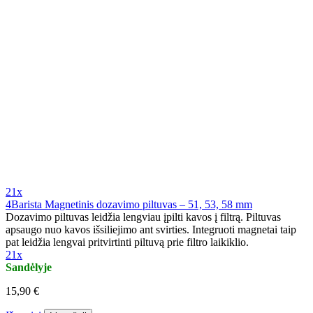
21x
4Barista Magnetinis dozavimo piltuvas – 51, 53, 58 mm
Dozavimo piltuvas leidžia lengviau įpilti kavos į filtrą. Piltuvas
apsaugo nuo kavos išsiliejimo ant svirties. Integruoti magnetai taip
pat leidžia lengvai pritvirtinti piltuvą prie filtro laikiklio.
21x
Sandėlyje
15,90 €