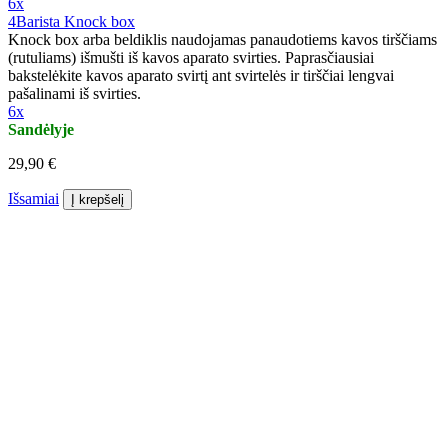
6x
4Barista Knock box
Knock box arba beldiklis naudojamas panaudotiems kavos tirščiams
(rutuliams) išmušti iš kavos aparato svirties. Paprasčiausiai
bakstelėkite kavos aparato svirtį ant svirtelės ir tirščiai lengvai
pašalinami iš svirties.
6x
Sandėlyje
29,90 €
Išsamiai
Į krepšelį