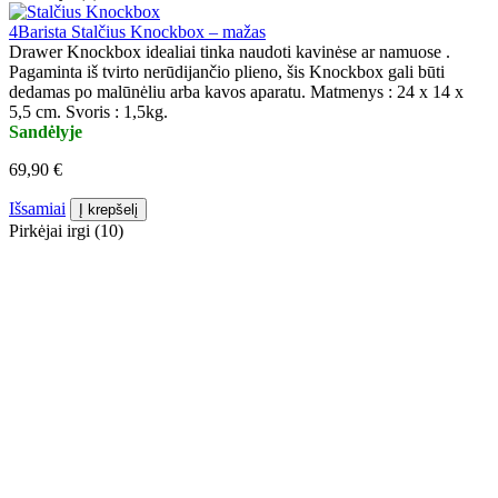
4Barista Stalčius Knockbox – mažas
Drawer Knockbox idealiai tinka naudoti kavinėse ar namuose .
Pagaminta iš tvirto nerūdijančio plieno, šis Knockbox gali būti
dedamas po malūnėliu arba kavos aparatu. Matmenys : 24 x 14 x
5,5 cm. Svoris : 1,5kg.
Sandėlyje
69,90 €
Išsamiai
Į krepšelį
Pirkėjai irgi (10)