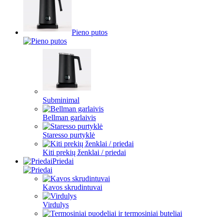
Pieno putos
Subminimal
Bellman garlaivis
Staresso purtyklė
Kiti prekių ženklai / priedai
Priedai
Kavos skrudintuvai
Virdulys