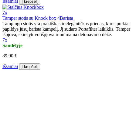
Išsamiai
Į krepšelį
7x
Tamper stotis su Knock box 4Barista
Tampingo stotis yra praktiškas ir elegantiškas priedas, kuris puikiai
papildys jūsų barista kampelį. Jį sudaro Portafilter laikiklis, Tamper
išpjova, skirstytuvo išpjova ir nuimama detonavimo dėžė.
7x
Sandėlyje
89,90 €
Išsamiai
Į krepšelį