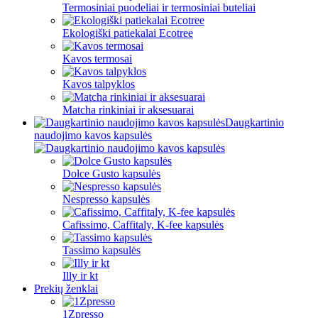
Termosiniai puodeliai ir termosiniai buteliai
Ekologiški patiekalai Ecotree
Kavos termosai
Kavos talpyklos
Matcha rinkiniai ir aksesuarai
Daugkartinio
naudojimo kavos kapsulės
Dolce Gusto kapsulės
Nespresso kapsulės
Cafissimo, Caffitaly, K-fee kapsulės
Tassimo kapsulės
Illy ir kt
Prekių ženklai
1Zpresso