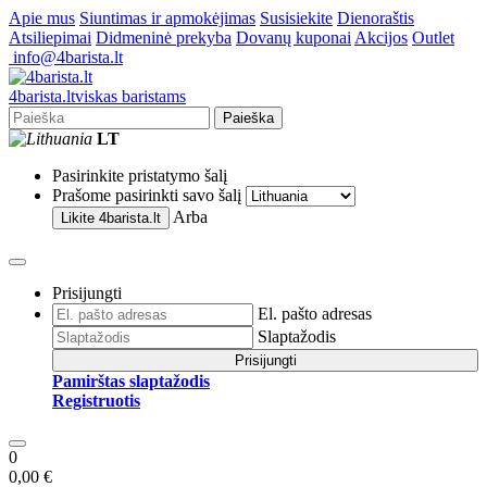
Apie mus
Siuntimas ir apmokėjimas
Susisiekite
Dienoraštis
Atsiliepimai
Didmeninė prekyba
Dovanų kuponai
Akcijos
Outlet
info@4barista.lt
4
barista
.lt
viskas baristams
Paieška
LT
Pasirinkite pristatymo šalį
Prašome pasirinkti savo šalį
Arba
Likite
4barista.lt
Prisijungti
El. pašto adresas
Slaptažodis
Prisijungti
Pamirštas slaptažodis
Registruotis
0
0,00 €