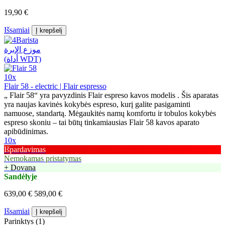
19,90 €
Išsamiai
Į krepšelį
10x
Flair 58 - electric | Flair espresso
„ Flair 58“ yra pavyzdinis Flair espreso kavos modelis . Šis aparatas
yra naujas kavinės kokybės espreso, kurį galite pasigaminti
namuose, standartą. Mėgaukitės namų komfortu ir tobulos kokybės
espreso skoniu – tai būtų tinkamiausias Flair 58 kavos aparato
apibūdinimas.
10x
Išpardavimas
Nemokamas pristatymas
+ Dovana
Sandėlyje
639,00 €
589,00 €
Išsamiai
Į krepšelį
Parinktys (1)