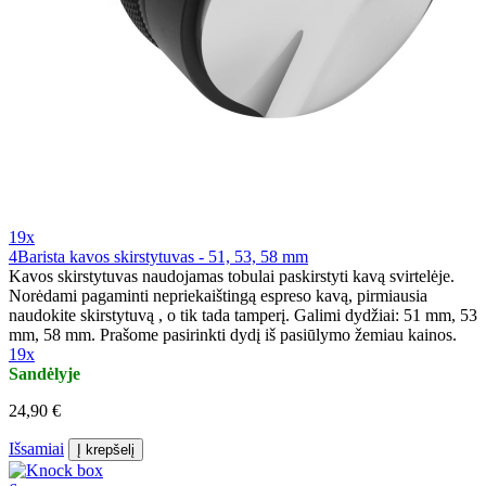
19x
4Barista kavos skirstytuvas - 51, 53, 58 mm
Kavos skirstytuvas naudojamas tobulai paskirstyti kavą svirtelėje.
Norėdami pagaminti nepriekaištingą espreso kavą, pirmiausia
naudokite skirstytuvą , o tik tada tamperį. Galimi dydžiai: 51 mm, 53
mm, 58 mm. Prašome pasirinkti dydį iš pasiūlymo žemiau kainos.
19x
Sandėlyje
24,90 €
Išsamiai
Į krepšelį