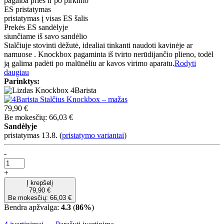
pagalba prieš ir po pirkimo
ES pristatymas
pristatymas į visas ES šalis
Prekės ES sandėlyje
siunčiame iš savo sandėlio
Stalčiuje stovinti dėžutė, idealiai tinkanti naudoti kavinėje ar
namuose . Knockbox pagaminta iš tvirto nerūdijančio plieno, todėl
ją galima padėti po malūnėliu ar kavos virimo aparatu.
Rodyti
daugiau
Parinktys:
79,90 €
Be mokesčių: 66,03 €
Sandėlyje
pristatymas 13.8.
(
pristatymo variantai
)
-
+
Į krepšelį
79,90 €
Be mokesčių: 66,03 €
Bendra apžvalga:
4.3
(
86%
)