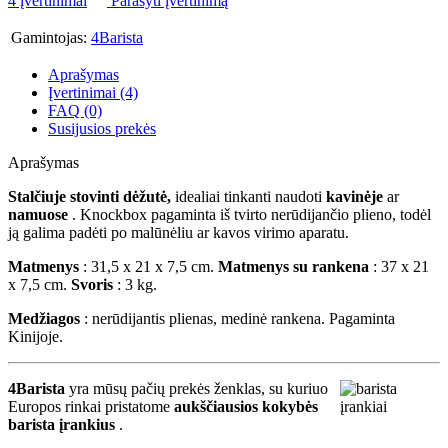
4 įvertinimai
Parašyti įvertinimą
Gamintojas:
4Barista
Aprašymas
Įvertinimai (4)
FAQ (0)
Susijusios prekės
Aprašymas
Stalčiuje stovinti dėžutė,
idealiai tinkanti naudoti
kavinėje
ar
namuose
. Knockbox pagaminta iš tvirto nerūdijančio plieno, todėl
ją galima padėti po malūnėliu ar kavos virimo aparatu.
Matmenys
: 31,5 x 21 x 7,5 cm.
Matmenys su rankena
: 37 x 21
x 7,5 cm.
Svoris
: 3 kg.
Medžiagos
: nerūdijantis plienas, medinė rankena. Pagaminta
Kinijoje.
4Barista
yra mūsų pačių prekės ženklas, su kuriuo
Europos rinkai pristatome
aukščiausios kokybės
barista įrankius
.