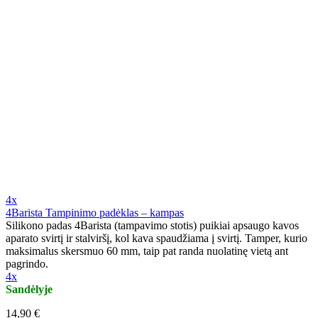
4x
4Barista Tampinimo padėklas – kampas
Silikono padas 4Barista (tampavimo stotis) puikiai apsaugo kavos
aparato svirtį ir stalviršį, kol kava spaudžiama į svirtį. Tamper, kurio
maksimalus skersmuo 60 mm, taip pat randa nuolatinę vietą ant
pagrindo.
4x
Sandėlyje
14,90 €