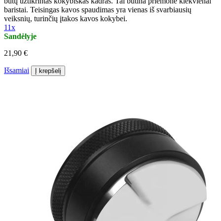
būtų užtikrintas kokybiškas kadras. Tai būtina priemonė kiekvienai
baristai. Teisingas kavos spaudimas yra vienas iš svarbiausių
veiksnių, turinčių įtakos kavos kokybei.
11x
Sandėlyje
21,90 €
Išsamiai
Į krepšelį