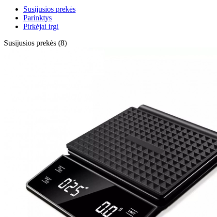
Susijusios prekės
Parinktys
Pirkėjai irgi
Susijusios prekės (8)