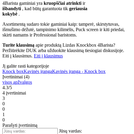
4Barista gaminiai yra
kruopščiai atrinkti
ir
išbandyti
, kad būtų garantuota tik
geriausia
kokybė
.
Asortimentą sudaro tokie gaminiai kaip: tamperė, skirstytuvas,
išmušimo dėžutė, tampinimo kilimėlis, Puck screen ir kiti priedai,
skirti namams ir Professional baristoms.
Turite klausimą
apie produktą Lizdas Knockbox 4Barista?
Peržiūrėkite DUK arba užduokite klausimą tiesiogiai diskusijoje.
Eiti į klausimus.
Eiti į klausimus
Jį galite rasti kategorijoje
Knock box
Kavinės įranga
Kavinės įranga - Knock box
Įvertinimai (4)
visos apžvalgos
4.3/5
4 įvertinimai
3
0
0
1
0
Parašyti įvertinimą
Jūsų vardas: