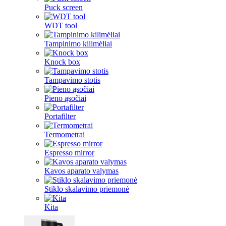
Puck screen
WDT tool
Tampinimo kilimėliai
Knock box
Tampavimo stotis
Pieno ąsočiai
Portafilter
Termometrai
Espresso mirror
Kavos aparato valymas
Stiklo skalavimo priemonė
Kita