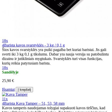
18x
4Barista kavos svarstyklės - 3 kg / 0,1 g
Šios kavos svarstyklės yra puiki pagalba bet kuriai baristai. Jis gali
sverti iki 3 kg 0,1 g tikslumu. Dabar yra nauja versija su patobulintu
dizainu ir jutikliniais mygtukais. Svarstyklės turi visas funkcijas,
kurių reikia patyrusiam barista.
18x
Sandėlyje
25,90 €
Išsamiai
Į krepšelį
11x
4Barista Kava Tamper – 51, 53, 58 mm
Kavos tamperis naudojamas tolygiai supakuoti kavos tirščius, kad