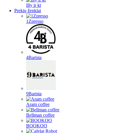
Illy ir kt
Prekių ženklai
1Zpresso
4Barista
9Barista
Aram coffee
Bellman coffee
BOOKOO