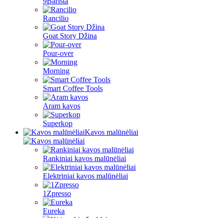
9Barista
Rancilio
Goat Story Džina
Pour-over
Morning
Smart Coffee Tools
Aram kavos
Superkop
Kavos malūnėliai
Rankiniai kavos malūnėliai
Elektriniai kavos malūnėliai
1Zpresso
Eureka