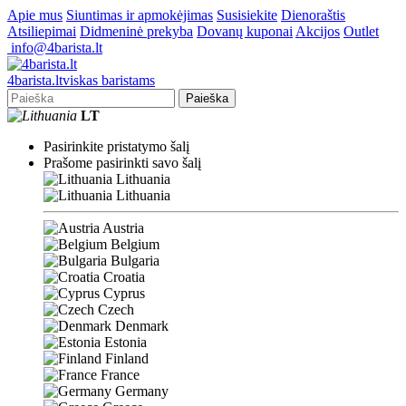
Apie mus
Siuntimas ir apmokėjimas
Susisiekite
Dienoraštis
Atsiliepimai
Didmeninė prekyba
Dovanų kuponai
Akcijos
Outlet
info@4barista.lt
4
barista
.lt
viskas baristams
Paieška
LT
Pasirinkite pristatymo šalį
Prašome pasirinkti savo šalį
Lithuania
Lithuania
Austria
Belgium
Bulgaria
Croatia
Cyprus
Czech
Denmark
Estonia
Finland
France
Germany