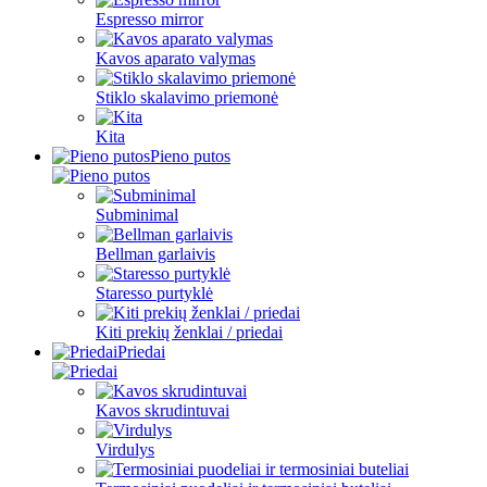
Espresso mirror
Kavos aparato valymas
Stiklo skalavimo priemonė
Kita
Pieno putos
Subminimal
Bellman garlaivis
Staresso purtyklė
Kiti prekių ženklai / priedai
Priedai
Kavos skrudintuvai
Virdulys