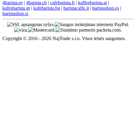
4barista.ee
|
4barista.ch
|
cafebarista.fr
|
kaffeebarista.at
|
kafesbarista.gr
|
kafebarista.bg
|
baristacaffe.it
|
baristashop.es
|
baristashop.si
Copyright © 2016 - 2026 NajTrade s.r.o. Visos teisės saugomos.