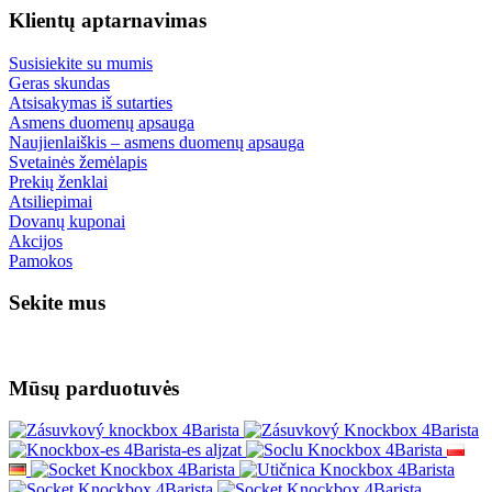
Klientų aptarnavimas
Susisiekite su mumis
Geras skundas
Atsisakymas iš sutarties
Asmens duomenų apsauga
Naujienlaiškis – asmens duomenų apsauga
Svetainės žemėlapis
Prekių ženklai
Atsiliepimai
Dovanų kuponai
Akcijos
Pamokos
Sekite mus
Mūsų parduotuvės