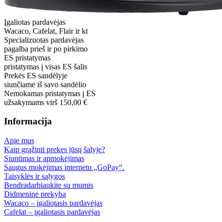
Įgaliotas pardavėjas
Wacaco, Cafelat, Flair ir kt
Specializuotas pardavėjas
pagalba prieš ir po pirkimo
ES pristatymas
pristatymas į visas ES šalis
Prekės ES sandėlyje
siunčiame iš savo sandėlio
Nemokamas pristatymas į ES
užsakymams virš 150,00 €
Informacija
Apie mus
Kaip grąžinti prekes jūsų šalyje?
Siuntimas ir apmokėjimas
Saugus mokėjimas internetu „GoPay“.
Taisyklės ir sąlygos
Bendradarbiaukite su mumis
Didmeninė prekyba
Wacaco – įgaliotasis pardavėjas
Cafelat – įgaliotasis pardavėjas