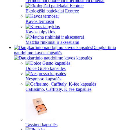
Termosiniai puodeliai ir termosiniai buteliai
Ekologiški patiekalai Ecotree
Kavos termosai
Kavos talpyklos
Matcha rinkiniai ir aksesuarai
Daugkartinio
naudojimo kavos kapsulės
Dolce Gusto kapsulės
Nespresso kapsulės
Cafissimo, Caffitaly, K-fee kapsulės
Tassimo kapsulės