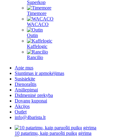
Superkop
Timemore
WACACO
Outin
Kaffelogic
Rancilio
Apie mus
Siuntimas ir apmokėjimas
Susisiekite
Dienoraštis
Atsiliepimai
Didmeninė prekyba
Dovanų kuponai
Akcijos
Outlet
info@4barista.lt
10 patarimų, kaip paruošti puikų gėrimą