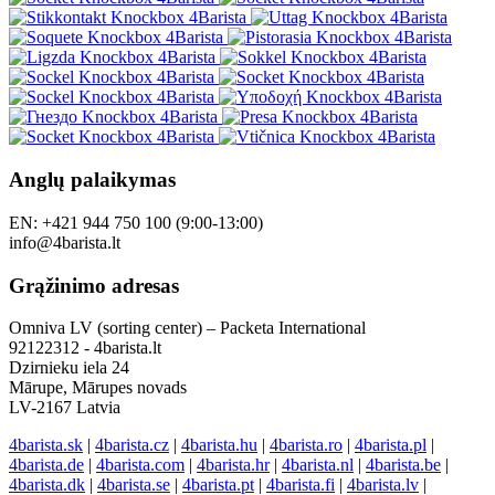
Anglų palaikymas
EN: +421 944 750 100 (9:00-13:00)
info@4barista.lt
Grąžinimo adresas
Omniva LV (sorting center) – Packeta International
92122312 - 4barista.lt
Dzirnieku iela 24
Mārupe, Mārupes novads
LV-2167 Latvia
4barista.sk
|
4barista.cz
|
4barista.hu
|
4barista.ro
|
4barista.pl
|
4barista.de
|
4barista.com
|
4barista.hr
|
4barista.nl
|
4barista.be
|
4barista.dk
|
4barista.se
|
4barista.pt
|
4barista.fi
|
4barista.lv
|