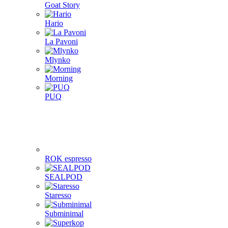
Goat Story
Hario
La Pavoni
Mlynko
Morning
PUQ
ROK espresso
SEALPOD
Staresso
Subminimal