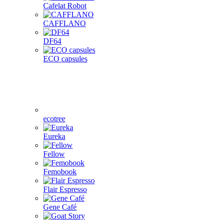
Cafelat Robot
CAFFLANO
DF64
ECO capsules
ecotree
Eureka
Fellow
Femobook
Flair Espresso
Gene Café