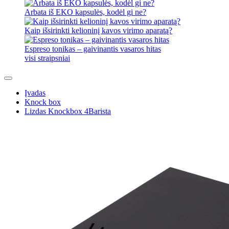
Arbata iš EKO kapsulės, kodėl gi ne?
Kaip išsirinkti kelioninį kavos virimo aparatą?
Espreso tonikas – gaivinantis vasaros hitas
visi straipsniai
Įvadas
Knock box
Lizdas Knockbox 4Barista