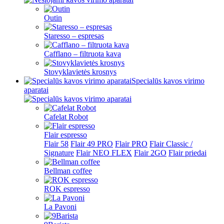
Outin
Staresso – espresas
Cafflano – filtruota kava
Stovyklavietės krosnys
Specialūs kavos virimo
aparatai
Cafelat Robot
Flair espresso
Flair 58
Flair 49 PRO
Flair PRO
Flair Classic /
Signature
Flair NEO FLEX
Flair 2GO
Flair priedai
Bellman coffee
ROK espresso
La Pavoni