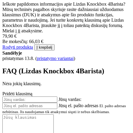
Ieškote papildomos informacijos apie Lizdas Knockbox 4Barista?
Mūsų techninės pagalbos skyriuje rasite dažniausiai užduodamus
klausimus (DUK) ir atsakymus apie šio produkto funkcijas,
parametrus ir naudojimą. Jei turite konkretų klausimą apie Lizdas
Knockbox 4Barista, įtraukite jį į toliau pateiktą diskusijų forumą.
Mielai į jį atsakysime.
79,90 €
Be mokesčių: 66,03 €
Rodyti produktą
Į krepšelį
Sandėlyje
pristatymas 13.8.
(
pristatymo variantai
)
FAQ (Lizdas Knockbox 4Barista)
Nėra jokių klausimų.
Pridėti klausimą
Jūsų vardas:
Jūsų el. pašto adresas
El. pašto adresas
nebūtinas. Jis naudojamas tik atsakymui siųsti ir nebus skelbiamas.