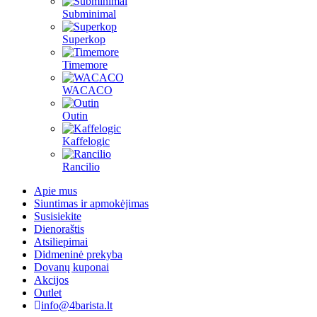
Subminimal
Superkop
Timemore
WACACO
Outin
Kaffelogic
Rancilio
Apie mus
Siuntimas ir apmokėjimas
Susisiekite
Dienoraštis
Atsiliepimai
Didmeninė prekyba
Dovanų kuponai
Akcijos
Outlet
info@4barista.lt