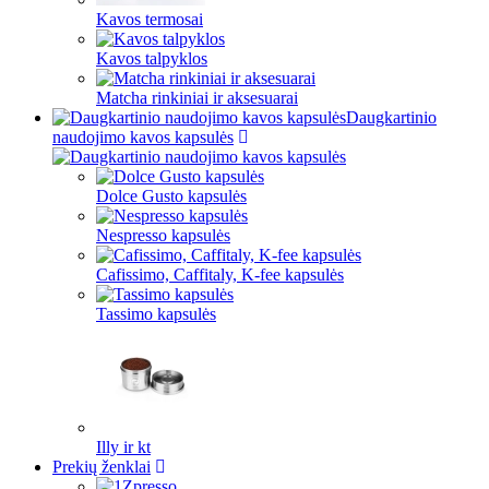
Kavos termosai
Kavos talpyklos
Matcha rinkiniai ir aksesuarai
Daugkartinio
naudojimo kavos kapsulės
Dolce Gusto kapsulės
Nespresso kapsulės
Cafissimo, Caffitaly, K-fee kapsulės
Tassimo kapsulės
Illy ir kt
Prekių ženklai