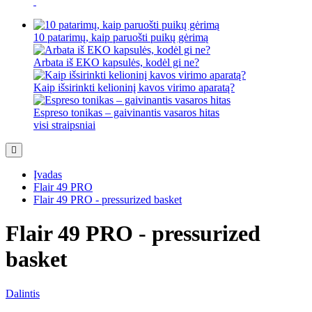
10 patarimų, kaip paruošti puikų gėrimą
Arbata iš EKO kapsulės, kodėl gi ne?
Kaip išsirinkti kelioninį kavos virimo aparatą?
Espreso tonikas – gaivinantis vasaros hitas
visi straipsniai
Įvadas
Flair 49 PRO
Flair 49 PRO - pressurized basket
Flair 49 PRO - pressurized
basket
Dalintis