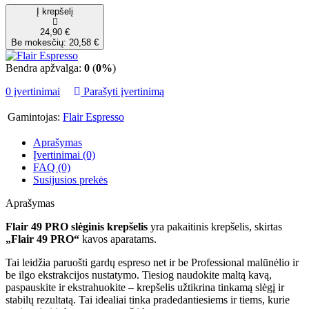
Į krepšelį
24,90 €
Be mokesčių: 20,58 €
Bendra apžvalga:
0
(
0%
)
0 įvertinimai
Parašyti įvertinimą
Gamintojas:
Flair Espresso
Aprašymas
Įvertinimai (0)
FAQ (0)
Susijusios prekės
Aprašymas
Flair 49 PRO slėginis krepšelis
yra pakaitinis krepšelis, skirtas
„Flair 49 PRO“
kavos aparatams.
Tai leidžia paruošti gardų espreso net ir be Professional malūnėlio ir
be ilgo ekstrakcijos nustatymo. Tiesiog naudokite maltą kavą,
paspauskite ir ekstrahuokite – krepšelis užtikrina tinkamą slėgį ir
stabilų rezultatą. Tai idealiai tinka pradedantiesiems ir tiems, kurie