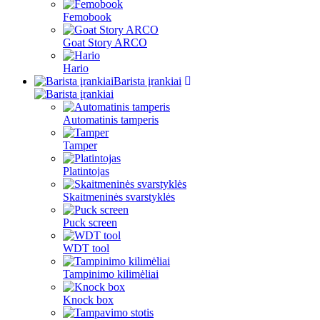
Femobook
Goat Story ARCO
Hario
Barista įrankiai
Automatinis tamperis
Tamper
Platintojas
Skaitmeninės svarstyklės
Puck screen
WDT tool
Tampinimo kilimėliai
Knock box