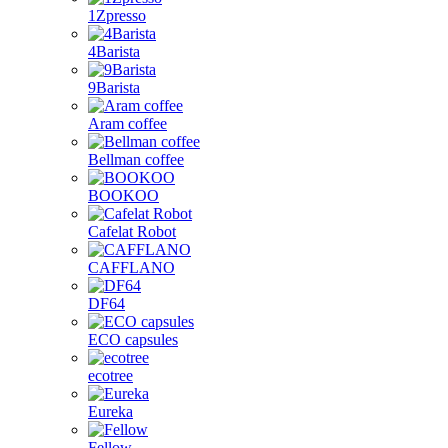
1Zpresso
4Barista
9Barista
Aram coffee
Bellman coffee
BOOKOO
Cafelat Robot
CAFFLANO
DF64
ECO capsules
ecotree
Eureka
Fellow