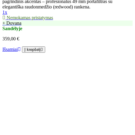
pagrindinis akcentas – profesionalus 49 mm portafiltras su
elegantiška raudonmedžio (redwood) rankena.
1x
Nemokamas pristatymas
+ Dovana
Sandėlyje
359,00 €
Išsamiai
Į krepšelį