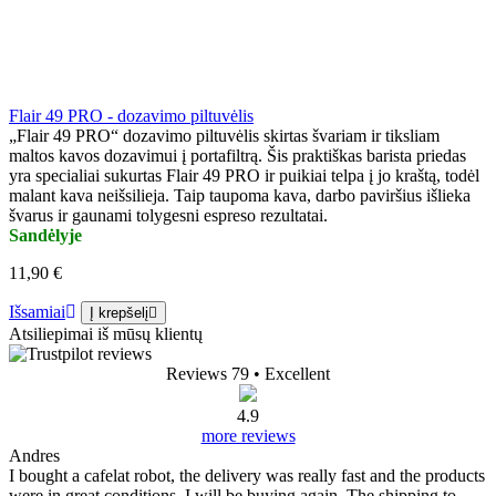
Flair 49 PRO - dozavimo piltuvėlis
„Flair 49 PRO“ dozavimo piltuvėlis skirtas švariam ir tiksliam
maltos kavos dozavimui į portafiltrą. Šis praktiškas barista priedas
yra specialiai sukurtas Flair 49 PRO ir puikiai telpa į jo kraštą, todėl
malant kava neišsilieja. Taip taupoma kava, darbo paviršius išlieka
švarus ir gaunami tolygesni espreso rezultatai.
Sandėlyje
11,90 €
Išsamiai
Į krepšelį
Atsiliepimai iš mūsų klientų
Reviews 79
• Excellent
4.9
more reviews
Andres
I bought a cafelat robot, the delivery was really fast and the products
were in great conditions. I will be buying again. The shipping to