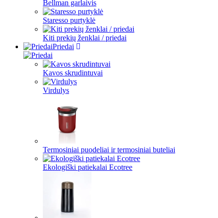
Bellman garlaivis
Staresso purtyklė
Kiti prekių ženklai / priedai
Priedai
Kavos skrudintuvai
Virdulys
Termosiniai puodeliai ir termosiniai buteliai
Ekologiški patiekalai Ecotree