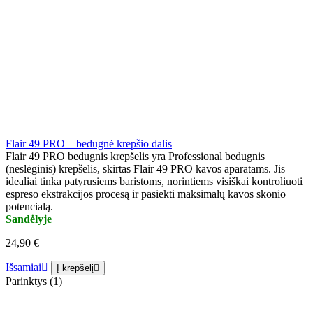
Flair 49 PRO – bedugnė krepšio dalis
Flair 49 PRO bedugnis krepšelis yra Professional bedugnis
(neslėginis) krepšelis, skirtas Flair 49 PRO kavos aparatams. Jis
idealiai tinka patyrusiems baristoms, norintiems visiškai kontroliuoti
espreso ekstrakcijos procesą ir pasiekti maksimalų kavos skonio
potencialą.
Sandėlyje
24,90 €
Išsamiai
Į krepšelį
Parinktys (1)