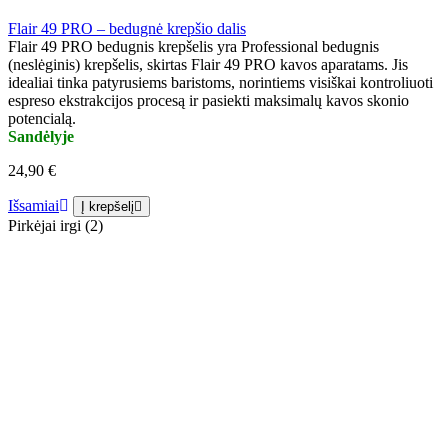
Flair 49 PRO – bedugnė krepšio dalis
Flair 49 PRO bedugnis krepšelis yra Professional bedugnis
(neslėginis) krepšelis, skirtas Flair 49 PRO kavos aparatams. Jis
idealiai tinka patyrusiems baristoms, norintiems visiškai kontroliuoti
espreso ekstrakcijos procesą ir pasiekti maksimalų kavos skonio
potencialą.
Sandėlyje
24,90 €
Išsamiai
Į krepšelį
Pirkėjai irgi (2)