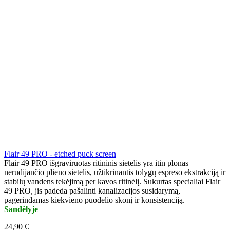
Flair 49 PRO - etched puck screen
Flair 49 PRO išgraviruotas ritininis sietelis yra itin plonas
nerūdijančio plieno sietelis, užtikrinantis tolygų espreso ekstrakciją ir
stabilų vandens tekėjimą per kavos ritinėlį. Sukurtas specialiai Flair
49 PRO, jis padeda pašalinti kanalizacijos susidarymą,
pagerindamas kiekvieno puodelio skonį ir konsistenciją.
Sandėlyje
24,90 €