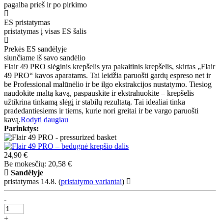
pagalba prieš ir po pirkimo
ES pristatymas
pristatymas į visas ES šalis
Prekės ES sandėlyje
siunčiame iš savo sandėlio
Flair 49 PRO slėginis krepšelis yra pakaitinis krepšelis, skirtas „Flair
49 PRO“ kavos aparatams. Tai leidžia paruošti gardų espreso net ir
be Professional malūnėlio ir be ilgo ekstrakcijos nustatymo. Tiesiog
naudokite maltą kavą, paspauskite ir ekstrahuokite – krepšelis
užtikrina tinkamą slėgį ir stabilų rezultatą. Tai idealiai tinka
pradedantiesiems ir tiems, kurie nori greitai ir be vargo paruošti
kavą.
Rodyti daugiau
Parinktys:
24,90 €
Be mokesčių: 20,58 €
Sandėlyje
pristatymas 14.8.
(
pristatymo variantai
)
-
+