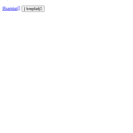
Išsamiai
Į krepšelį