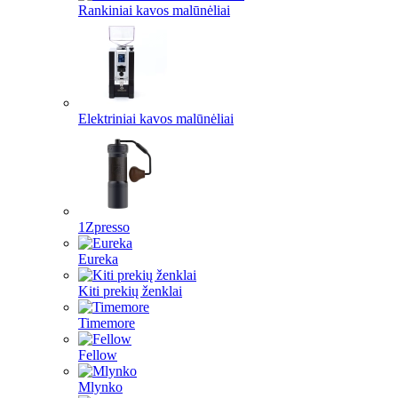
Rankiniai kavos malūnėliai
Elektriniai kavos malūnėliai
1Zpresso
Eureka
Kiti prekių ženklai
Timemore
Fellow
Mlynko