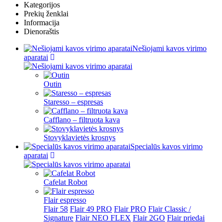
Kategorijos
Prekių ženklai
Informacija
Dienoraštis
Nešiojami kavos virimo
aparatai
Outin
Staresso – espresas
Cafflano – filtruota kava
Stovyklavietės krosnys
Specialūs kavos virimo
aparatai
Cafelat Robot
Flair espresso
Flair 58
Flair 49 PRO
Flair PRO
Flair Classic /
Signature
Flair NEO FLEX
Flair 2GO
Flair priedai