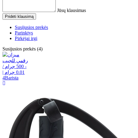
Jūsų klausimas
Pridėti klausimą
Susijusios prekės
Parinktys
Pirkėjai irgi
Susijusios prekės (4)