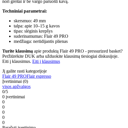
nori greitai ir be vargo paruošti kavą.
Techniniai parametrai:
skersmuo: 49 mm
talpa: apie 10–15 g kavos
tipas: slėginis krepšys
suderinamumas: Flair 49 PRO
medžiaga: nerūdijantis plienas
Turite klausimą
apie produktą Flair 49 PRO - pressurized basket?
Peržiūrėkite DUK arba užduokite klausimą tiesiogiai diskusijoje.
Eiti į klausimus.
Eiti į klausimus
Jį galite rasti kategorijoje
Flair 49 PRO
Flair espresso
Įvertinimai (0)
visos apžvalgos
0/5
0 įvertinimai
0
0
0
0
0
Parašyti įvertinimą