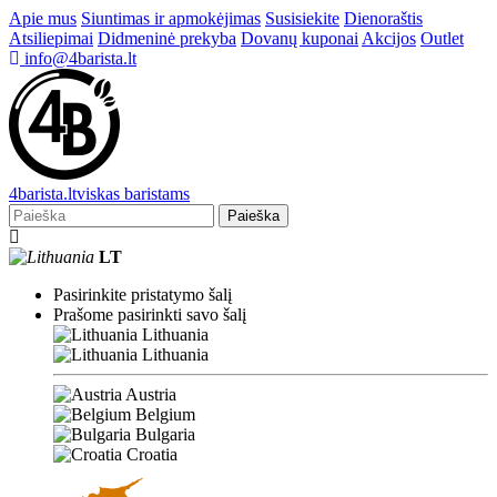
Apie mus
Siuntimas ir apmokėjimas
Susisiekite
Dienoraštis
Atsiliepimai
Didmeninė prekyba
Dovanų kuponai
Akcijos
Outlet
info@4barista.lt
4
barista
.lt
viskas baristams
Paieška
LT
Pasirinkite pristatymo šalį
Prašome pasirinkti savo šalį
Lithuania
Lithuania
Austria
Belgium
Bulgaria
Croatia