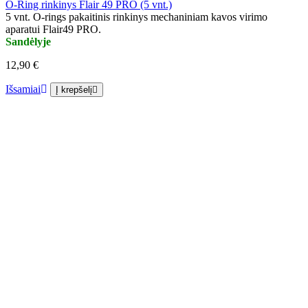
O-Ring rinkinys Flair 49 PRO (5 vnt.)
5 vnt. O-rings pakaitinis rinkinys mechaniniam kavos virimo
aparatui Flair49 PRO.
Sandėlyje
12,90 €
Išsamiai
Į krepšelį