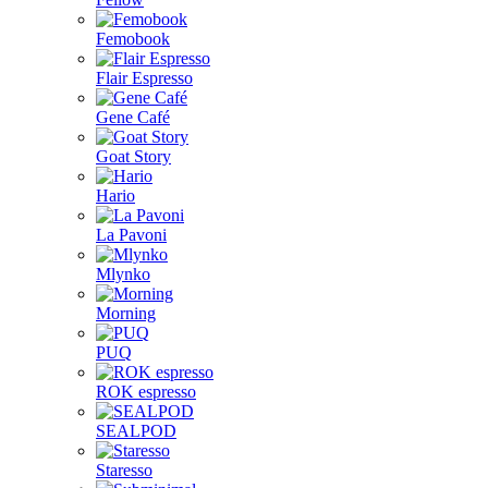
Femobook
Flair Espresso
Gene Café
Goat Story
Hario
La Pavoni
Mlynko
Morning
PUQ
ROK espresso
SEALPOD
Staresso