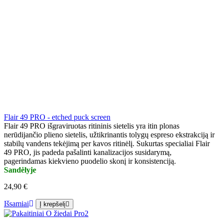
Flair 49 PRO - etched puck screen
Flair 49 PRO išgraviruotas ritininis sietelis yra itin plonas
nerūdijančio plieno sietelis, užtikrinantis tolygų espreso ekstrakciją ir
stabilų vandens tekėjimą per kavos ritinėlį. Sukurtas specialiai Flair
49 PRO, jis padeda pašalinti kanalizacijos susidarymą,
pagerindamas kiekvieno puodelio skonį ir konsistenciją.
Sandėlyje
24,90 €
Išsamiai
Į krepšelį