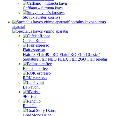
Cafflano – filtruota kava
Stovyklavietės krosnys
Specialūs kavos virimo
aparatai
Cafelat Robot
Flair espresso
Flair 58
Flair 49 PRO
Flair PRO
Flair Classic /
Signature
Flair NEO FLEX
Flair 2GO
Flair priedai
Bellman coffee
ROK espresso
La Pavoni
9Barista
Rancilio
Goat Story Džina