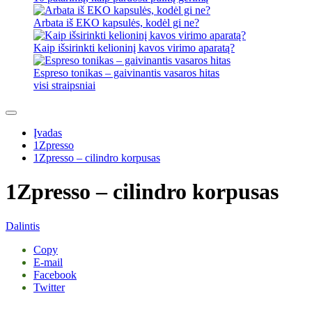
Arbata iš EKO kapsulės, kodėl gi ne?
Kaip išsirinkti kelioninį kavos virimo aparatą?
Espreso tonikas – gaivinantis vasaros hitas
visi straipsniai
Įvadas
1Zpresso
1Zpresso – cilindro korpusas
1Zpresso – cilindro korpusas
Dalintis
Copy
E-mail
Facebook
Twitter