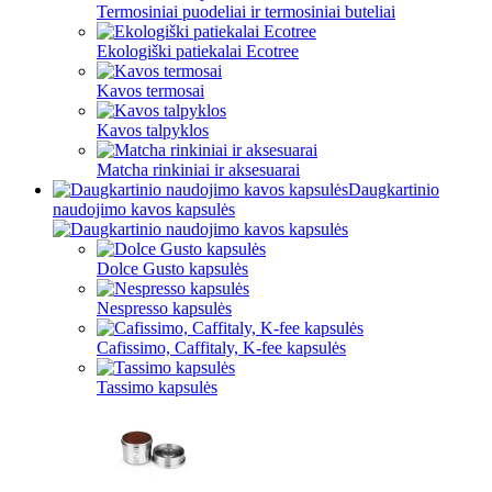
Termosiniai puodeliai ir termosiniai buteliai
Ekologiški patiekalai Ecotree
Kavos termosai
Kavos talpyklos
Matcha rinkiniai ir aksesuarai
Daugkartinio
naudojimo kavos kapsulės
Dolce Gusto kapsulės
Nespresso kapsulės
Cafissimo, Caffitaly, K-fee kapsulės
Tassimo kapsulės