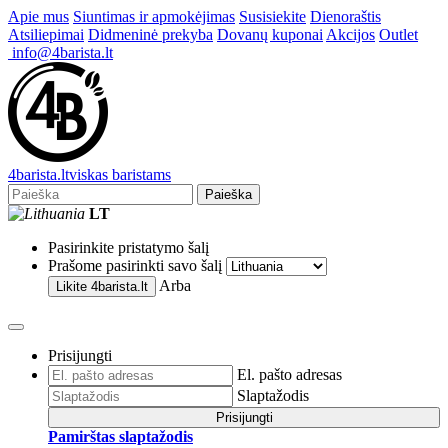
Apie mus
Siuntimas ir apmokėjimas
Susisiekite
Dienoraštis
Atsiliepimai
Didmeninė prekyba
Dovanų kuponai
Akcijos
Outlet
info@4barista.lt
4
barista
.lt
viskas baristams
Paieška
LT
Pasirinkite pristatymo šalį
Prašome pasirinkti savo šalį
Arba
Likite
4barista.lt
Prisijungti
El. pašto adresas
Slaptažodis
Prisijungti
Pamirštas slaptažodis