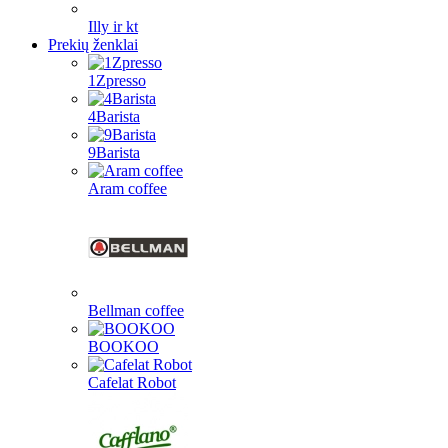
Illy ir kt
Prekių ženklai
1Zpresso
4Barista
9Barista
Aram coffee
Bellman coffee
BOOKOO
Cafelat Robot