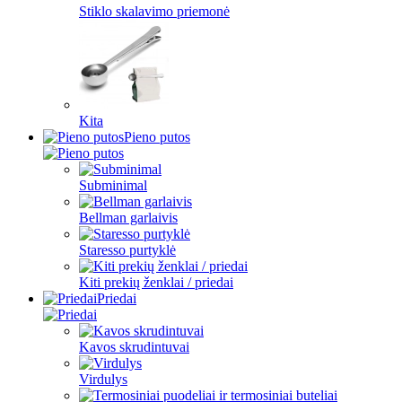
Stiklo skalavimo priemonė
Kita
Pieno putos
Subminimal
Bellman garlaivis
Staresso purtyklė
Kiti prekių ženklai / priedai
Priedai
Kavos skrudintuvai
Virdulys