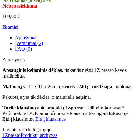
Nemokamas pristatymas
Nebepasiekiama
169,90 €
Išsamiai
Aprašymas
Įvertinimai (2)
FAQ (0)
Aprašymas
Apsauginis kelioninis dėklas,
tinkantis neštis 1Z presso kavos
malūnėlius.
Matmenys
: 11 x 11 x 26 cm,
svoris
: 240 g,
medžiaga
: nailonas.
Pakuotėje yra tik dėklas, o malūnėlis neįeina.
Turite klausimą
apie produktą 1Zpresso – cilindro korpusas?
Peržiūrėkite DUK arba užduokite klausimą tiesiogiai diskusijoje.
Eiti į klausimus.
Eiti į klausimus
Jį galite rasti kategorijoje
1Zpresso
Produktų archyvas