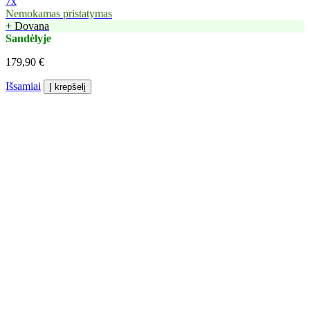
7x
Nemokamas pristatymas
+ Dovana
Sandėlyje
179,90 €
Išsamiai
Į krepšelį