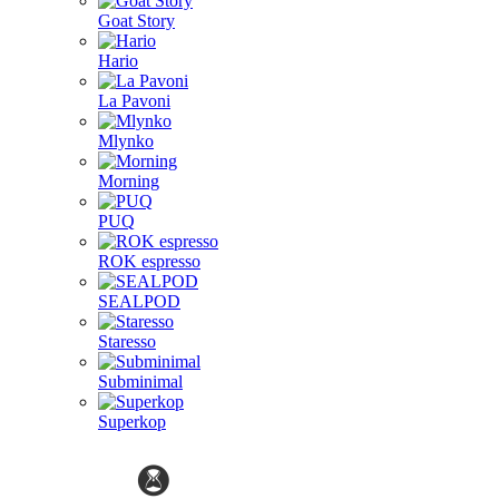
Goat Story
Hario
La Pavoni
Mlynko
Morning
PUQ
ROK espresso
SEALPOD
Staresso
Subminimal
Superkop