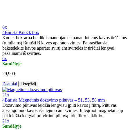
6x
4Barista Knock box
Knock box arba beldiklis naudojamas panaudotiems kavos tirščiams
(rutuliams) išmušti iš kavos aparato svirties. Paprasčiausiai
bakstelėkite kavos aparato svirtį ant svirtelės ir tirščiai lengvai
pašalinami iš svirties.
6x
Sandėlyje
29,90 €
Išsamiai
Į krepšelį
21x
4Barista Magnetinis dozavimo piltuvas – 51, 53, 58 mm
Dozavimo piltuvas leidžia lengviau įpilti kavos į filtrą. Piltuvas
apsaugo nuo kavos išsiliejimo ant svirties. Integruoti magnetai taip
pat leidžia lengvai pritvirtinti piltuvą prie filtro laikiklio.
21x
Sandėlyje