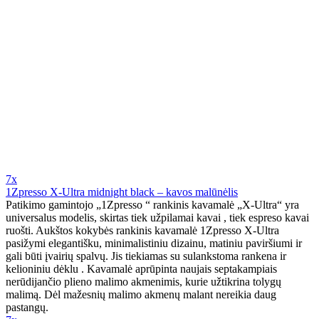
7x
1Zpresso X-Ultra midnight black – kavos malūnėlis
Patikimo gamintojo „1Zpresso “ rankinis kavamalė „X-Ultra“ yra
universalus modelis, skirtas tiek užpilamai kavai , tiek espreso kavai
ruošti. Aukštos kokybės rankinis kavamalė 1Zpresso X-Ultra
pasižymi elegantišku, minimalistiniu dizainu, matiniu paviršiumi ir
gali būti įvairių spalvų. Jis tiekiamas su sulankstoma rankena ir
kelioniniu dėklu . Kavamalė aprūpinta naujais septakampiais
nerūdijančio plieno malimo akmenimis, kurie užtikrina tolygų
malimą. Dėl mažesnių malimo akmenų malant nereikia daug
pastangų.