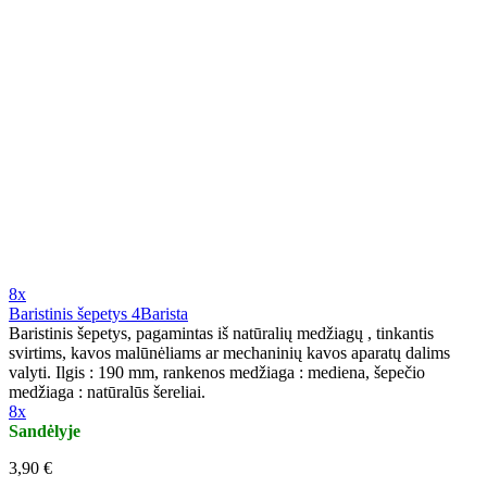
8x
Baristinis šepetys 4Barista
Baristinis šepetys, pagamintas iš natūralių medžiagų , tinkantis
svirtims, kavos malūnėliams ar mechaninių kavos aparatų dalims
valyti. Ilgis : 190 mm, rankenos medžiaga : mediena, šepečio
medžiaga : natūralūs šereliai.
8x
Sandėlyje
3,90 €