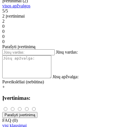
Įvertinimai (2)
visos apžvalgos
5/5
2 įvertinimai
2
0
0
0
0
Parašyti įvertinimą
Jūsų vardas:
Jūsų apžvalga:
Paveikslėliai (nebūtina)
+
Įvertinimas:
Parašyti įvertinimą
FAQ (0)
visi klausimai