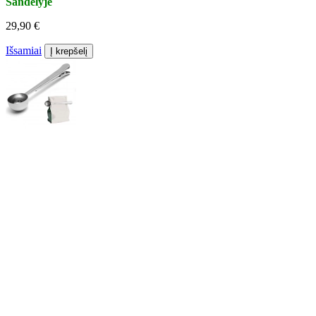
Sandėlyje
29,90 €
Išsamiai
Į krepšelį