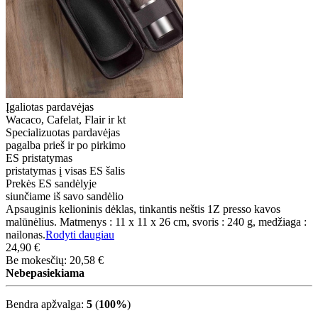
Įgaliotas pardavėjas
Wacaco, Cafelat, Flair ir kt
Specializuotas pardavėjas
pagalba prieš ir po pirkimo
ES pristatymas
pristatymas į visas ES šalis
Prekės ES sandėlyje
siunčiame iš savo sandėlio
Apsauginis kelioninis dėklas, tinkantis neštis 1Z presso kavos
malūnėlius. Matmenys : 11 x 11 x 26 cm, svoris : 240 g, medžiaga :
nailonas.
Rodyti daugiau
24,90 €
Be mokesčių: 20,58 €
Nebepasiekiama
Bendra apžvalga:
5
(
100%
)