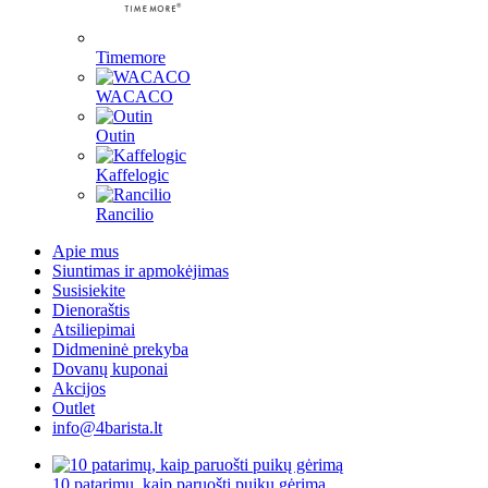
Timemore
WACACO
Outin
Kaffelogic
Rancilio
Apie mus
Siuntimas ir apmokėjimas
Susisiekite
Dienoraštis
Atsiliepimai
Didmeninė prekyba
Dovanų kuponai
Akcijos
Outlet
info@4barista.lt
10 patarimų, kaip paruošti puikų gėrimą