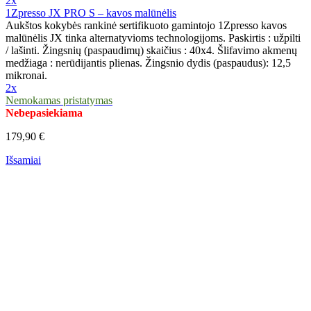
2x
1Zpresso JX PRO S – kavos malūnėlis
Aukštos kokybės rankinė sertifikuoto gamintojo 1Zpresso kavos
malūnėlis JX tinka alternatyvioms technologijoms. Paskirtis : užpilti
/ lašinti. Žingsnių (paspaudimų) skaičius : 40x4. Šlifavimo akmenų
medžiaga : nerūdijantis plienas. Žingsnio dydis (paspaudus): 12,5
mikronai.
2x
Nemokamas pristatymas
Nebepasiekiama
179,90 €
Išsamiai