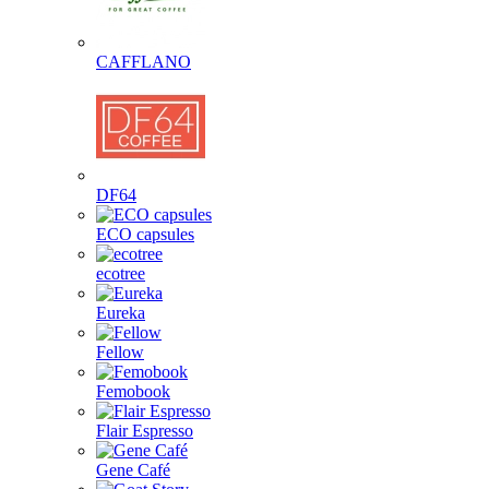
CAFFLANO
DF64
ECO capsules
ecotree
Eureka
Fellow
Femobook
Flair Espresso
Gene Café