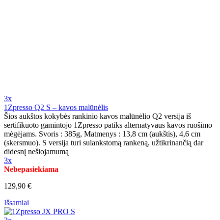
3x
1Zpresso Q2 S – kavos malūnėlis
Šios aukštos kokybės rankinio kavos malūnėlio Q2 versija iš
sertifikuoto gamintojo 1Zpresso patiks alternatyvaus kavos ruošimo
mėgėjams. Svoris : 385g, Matmenys : 13,8 cm (aukštis), 4,6 cm
(skersmuo). S versija turi sulankstomą rankeną, užtikrinančią dar
didesnį nešiojamumą
3x
Nebepasiekiama
129,90 €
Išsamiai