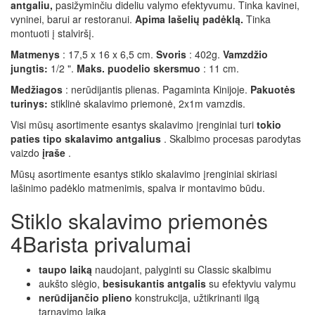
antgaliu,
pasižyminčiu dideliu valymo efektyvumu. Tinka kavinei,
vyninei, barui ar restoranui.
Apima lašelių padėklą.
Tinka
montuoti į stalviršį.
Matmenys
: 17,5 x 16 x 6,5 cm.
Svoris
: 402g.
Vamzdžio
jungtis:
1/2 ".
Maks. puodelio skersmuo
: 11 cm.
Medžiagos
: nerūdijantis plienas. Pagaminta Kinijoje.
Pakuotės
turinys:
stiklinė skalavimo priemonė, 2x1m vamzdis.
Visi mūsų asortimente esantys skalavimo įrenginiai turi
tokio
paties tipo skalavimo antgalius
. Skalbimo procesas parodytas
vaizdo
įraše
.
Mūsų asortimente esantys stiklo skalavimo įrenginiai skiriasi
lašinimo padėklo matmenimis, spalva ir montavimo būdu.
Stiklo skalavimo priemonės
4Barista privalumai
taupo laiką
naudojant, palyginti su Classic skalbimu
aukšto slėgio,
besisukantis antgalis
su efektyviu valymu
nerūdijančio plieno
konstrukcija, užtikrinanti ilgą
tarnavimo laiką