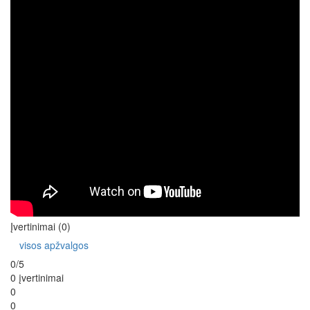
Įvertinimai (0)
visos apžvalgos
0/5
0 įvertinimai
0
0