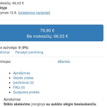
kesčių: 66,03 €
ėlyje
atymas 12.8.
(
pristatymo variantai
)
79,90 €
Be mokesčių: 66,03 €
a apžvalga:
0
(
0%
)
tinimai
Parašyti įvertinimą
ntojas:
4Barista
Aprašymas
Vaizdo įrašas
Įvertinimai (0)
FAQ (0)
Susijusios prekės
Aprašymas
Stiklo skalavimo
įrenginys
su aukšto slėgio besisukančiu