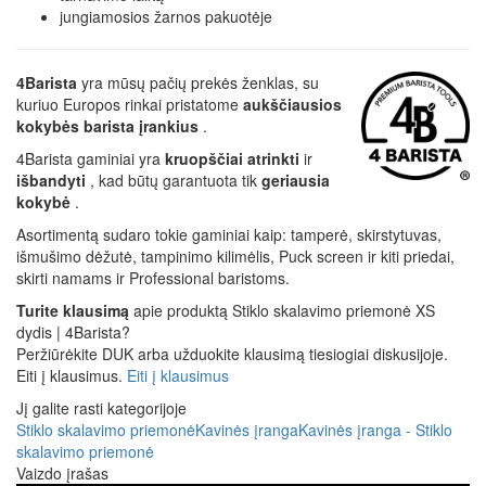
jungiamosios žarnos pakuotėje
4Barista
yra mūsų pačių prekės ženklas, su
kuriuo Europos rinkai pristatome
aukščiausios
kokybės barista įrankius
.
4Barista gaminiai yra
kruopščiai atrinkti
ir
išbandyti
, kad būtų garantuota tik
geriausia
kokybė
.
Asortimentą sudaro tokie gaminiai kaip: tamperė, skirstytuvas,
išmušimo dėžutė, tampinimo kilimėlis, Puck screen ir kiti priedai,
skirti namams ir Professional baristoms.
Turite klausimą
apie produktą Stiklo skalavimo priemonė XS
dydis | 4Barista?
Peržiūrėkite DUK arba užduokite klausimą tiesiogiai diskusijoje.
Eiti į klausimus.
Eiti į klausimus
Jį galite rasti kategorijoje
Stiklo skalavimo priemonė
Kavinės įranga
Kavinės įranga - Stiklo
skalavimo priemonė
Vaizdo įrašas