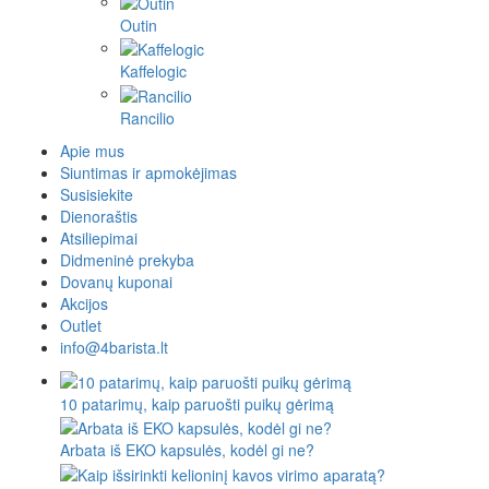
Outin
Kaffelogic
Rancilio
Apie mus
Siuntimas ir apmokėjimas
Susisiekite
Dienoraštis
Atsiliepimai
Didmeninė prekyba
Dovanų kuponai
Akcijos
Outlet
info@4barista.lt
10 patarimų, kaip paruošti puikų gėrimą
Arbata iš EKO kapsulės, kodėl gi ne?