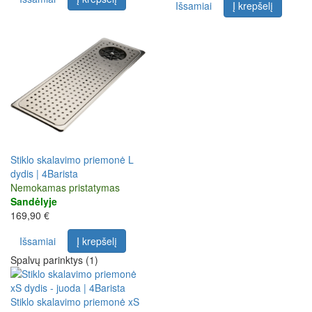
Išsamiai
Į krepšelį
Stiklo skalavimo priemonė L
dydis | 4Barista
Nemokamas pristatymas
Sandėlyje
169,90 €
Išsamiai
Į krepšelį
Spalvų parinktys (1)
Stiklo skalavimo priemonė xS