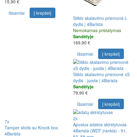
15,90 €
Išsamiai
Į krepšelį
Stiklo skalavimo priemonė L
dydis | 4Barista
Nemokamas pristatymas
Sandėlyje
169,90 €
Išsamiai
Į krepšelį
Stiklo skalavimo priemonė xS
dydis - juoda | 4Barista
Sandėlyje
79,90 €
Išsamiai
Į krepšelį
2x
7x
Apvalus adatos skirstytuvas
Tamper stotis su Knock box
4Barista (WDT įrankis) - 51,
4Barista
53, 58 mm