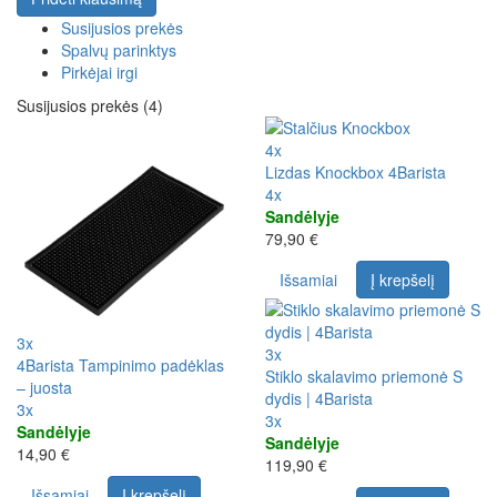
Susijusios prekės
Spalvų parinktys
Pirkėjai irgi
Susijusios prekės (4)
4x
Lizdas Knockbox 4Barista
4x
Sandėlyje
79,90 €
Išsamiai
Į krepšelį
3x
3x
4Barista Tampinimo padėklas
Stiklo skalavimo priemonė S
– juosta
dydis | 4Barista
3x
3x
Sandėlyje
Sandėlyje
14,90 €
119,90 €
Išsamiai
Į krepšelį