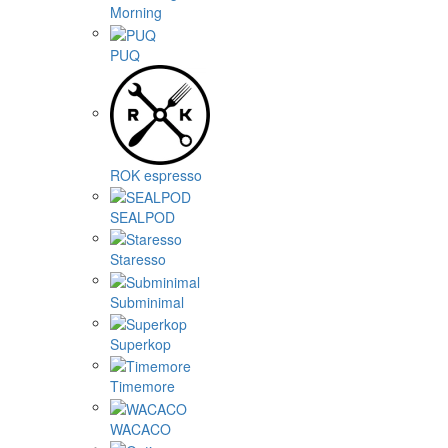
Morning
PUQ
ROK espresso
SEALPOD
Staresso
Subminimal
Superkop
Timemore
WACACO