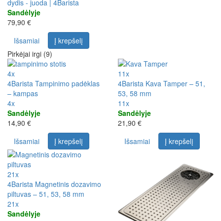
dydis - juoda | 4Barista
Sandėlyje
79,90 €
Išsamiai
Į krepšelį
Pirkėjai irgi (9)
4x
11x
4Barista Tampinimo padėklas
4Barista Kava Tamper – 51,
– kampas
53, 58 mm
4x
11x
Sandėlyje
Sandėlyje
14,90 €
21,90 €
Išsamiai
Į krepšelį
Išsamiai
Į krepšelį
21x
4Barista Magnetinis dozavimo
piltuvas – 51, 53, 58 mm
21x
Sandėlyje