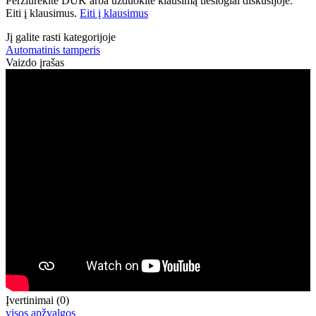
Peržiūrėkite DUK arba užduokite klausimą tiesiogiai diskusijoje.
Eiti į klausimus.
Eiti į klausimus
Jį galite rasti kategorijoje
Automatinis tamperis
Vaizdo įrašas
Įvertinimai (0)
visos apžvalgos