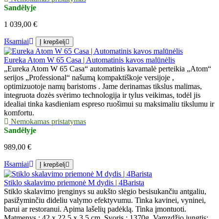
Sandėlyje
1 039,00 €
Išsamiai
Į krepšelį
Eureka Atom W 65 Casa | Automatinis kavos malūnėlis
„Eureka Atom W 65 Casa“ automatinis kavamalė perteikia „Atom“
serijos „Professional“ našumą kompaktiškoje versijoje ,
optimizuotoje namų baristoms . Jame derinamas tikslus malimas,
integruota dozės svėrimo technologija ir tylus veikimas, todėl jis
idealiai tinka kasdieniam espreso ruošimui su maksimaliu tikslumu ir
komfortu.
Nemokamas pristatymas
Sandėlyje
989,00 €
Išsamiai
Į krepšelį
Stiklo skalavimo priemonė M dydis | 4Barista
Stiklo skalavimo įrenginys su aukšto slėgio besisukančiu antgaliu,
pasižyminčiu dideliu valymo efektyvumu. Tinka kavinei, vyninei,
barui ar restoranui. Apima lašelių padėklą. Tinka įmontuoti.
Matmenys : 42 x 22,5 x 3,5 cm. Svoris : 1370g. Vamzdžio jungtis: