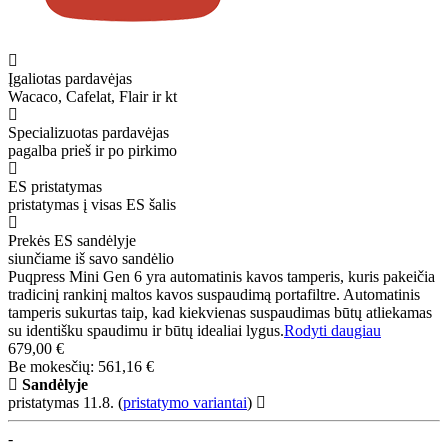
Įgaliotas pardavėjas
Wacaco, Cafelat, Flair ir kt
Specializuotas pardavėjas
pagalba prieš ir po pirkimo
ES pristatymas
pristatymas į visas ES šalis
Prekės ES sandėlyje
siunčiame iš savo sandėlio
Puqpress Mini Gen 6 yra automatinis kavos tamperis, kuris pakeičia
tradicinį rankinį maltos kavos suspaudimą portafiltre. Automatinis
tamperis sukurtas taip, kad kiekvienas suspaudimas būtų atliekamas
su identišku spaudimu ir būtų idealiai lygus.
Rodyti daugiau
679,00 €
Be mokesčių: 561,16 €
Sandėlyje
pristatymas 11.8.
(
pristatymo variantai
)
-