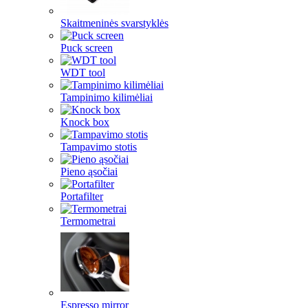
Skaitmeninės svarstyklės
Puck screen
WDT tool
Tampinimo kilimėliai
Knock box
Tampavimo stotis
Pieno ąsočiai
Portafilter
Termometrai
Espresso mirror