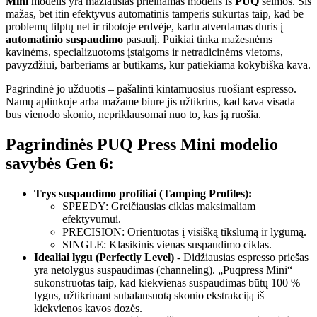
Mini
modelis yra mažiausias prieinamas modelis iš
PUQ
šeimos. Šis
mažas, bet itin efektyvus automatinis tamperis sukurtas taip, kad be
problemų tilptų net ir ribotoje erdvėje, kartu atverdamas duris į
automatinio suspaudimo
pasaulį. Puikiai tinka mažesnėms
kavinėms, specializuotoms įstaigoms ir netradicinėms vietoms,
pavyzdžiui, barberiams ar butikams, kur patiekiama kokybiška kava.
Pagrindinė jo užduotis – pašalinti kintamuosius ruošiant espresso.
Namų aplinkoje arba mažame biure jis užtikrins, kad kava visada
bus vienodo skonio, nepriklausomai nuo to, kas ją ruošia.
Pagrindinės PUQ Press Mini modelio
savybės Gen 6:
Trys suspaudimo profiliai (Tamping Profiles):
SPEEDY: Greičiausias ciklas maksimaliam
efektyvumui.
PRECISION: Orientuotas į visišką tikslumą ir lygumą.
SINGLE: Klasikinis vienas suspaudimo ciklas.
Idealiai lygu (Perfectly Level)
- Didžiausias espresso priešas
yra netolygus suspaudimas (channeling). „Puqpress Mini“
sukonstruotas taip, kad kiekvienas suspaudimas būtų 100 %
lygus, užtikrinant subalansuotą skonio ekstrakciją iš
kiekvienos kavos dozės.