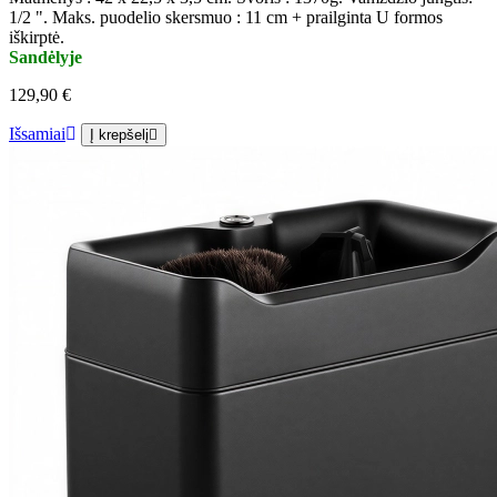
1/2 ". Maks. puodelio skersmuo : 11 cm + prailginta U formos
iškirptė.
Sandėlyje
129,90 €
Išsamiai
Į krepšelį