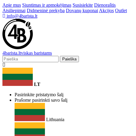
Apie mus
Siuntimas ir apmokėjimas
Susisiekite
Dienoraštis
Atsiliepimai
Didmeninė prekyba
Dovanų kuponai
Akcijos
Outlet
info@4barista.lt
4
barista
.lt
viskas baristams
Paieška
LT
Pasirinkite pristatymo šalį
Prašome pasirinkti savo šalį
Lithuania