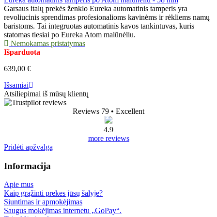
Garsaus italų prekės ženklo Eureka automatinis tamperis yra
revoliucinis sprendimas profesionalioms kavinėms ir rėkliems namų
baristoms. Tai integruotas automatinis kavos tankintuvas, kuris
statomas tiesiai po Eureka Atom malūnėliu.
Nemokamas pristatymas
Išparduota
639,00 €
Išsamiai
Atsiliepimai iš mūsų klientų
Reviews 79
• Excellent
4.9
more reviews
Pridėti apžvalgą
Informacija
Apie mus
Kaip grąžinti prekes jūsų šalyje?
Siuntimas ir apmokėjimas
Saugus mokėjimas internetu „GoPay“.