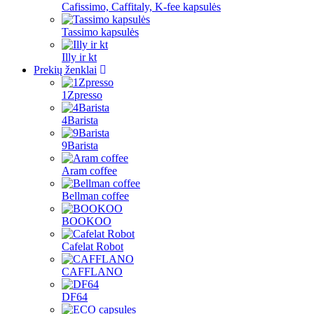
Cafissimo, Caffitaly, K-fee kapsulės
Tassimo kapsulės
Illy ir kt
Prekių ženklai
1Zpresso
4Barista
9Barista
Aram coffee
Bellman coffee
BOOKOO
Cafelat Robot
CAFFLANO
DF64