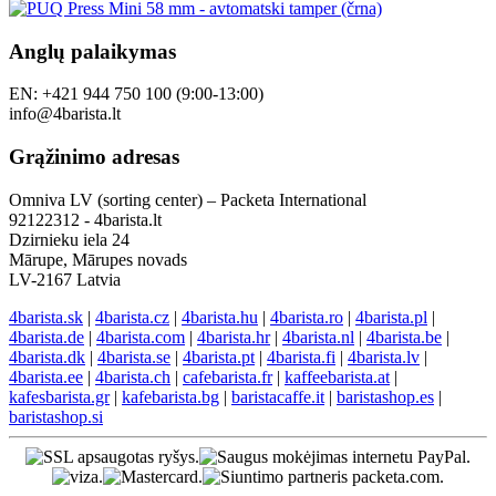
Anglų palaikymas
EN: +421 944 750 100 (9:00-13:00)
info@4barista.lt
Grąžinimo adresas
Omniva LV (sorting center) – Packeta International
92122312 - 4barista.lt
Dzirnieku iela 24
Mārupe, Mārupes novads
LV-2167 Latvia
4barista.sk
|
4barista.cz
|
4barista.hu
|
4barista.ro
|
4barista.pl
|
4barista.de
|
4barista.com
|
4barista.hr
|
4barista.nl
|
4barista.be
|
4barista.dk
|
4barista.se
|
4barista.pt
|
4barista.fi
|
4barista.lv
|
4barista.ee
|
4barista.ch
|
cafebarista.fr
|
kaffeebarista.at
|
kafesbarista.gr
|
kafebarista.bg
|
baristacaffe.it
|
baristashop.es
|
baristashop.si