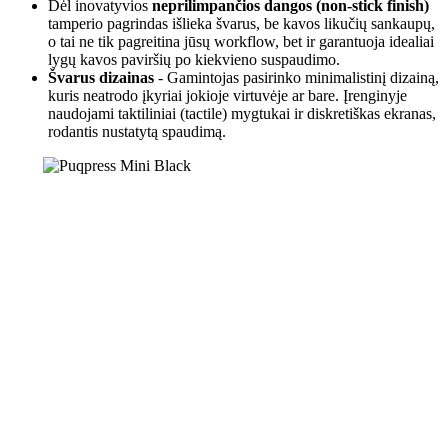
Dėl inovatyvios
neprilimpančios dangos (non-stick finish)
tamperio pagrindas išlieka švarus, be kavos likučių sankaupų,
o tai ne tik pagreitina jūsų workflow, bet ir garantuoja idealiai
lygų kavos paviršių po kiekvieno suspaudimo.
Švarus dizainas
- Gamintojas pasirinko minimalistinį dizainą,
kuris neatrodo įkyriai jokioje virtuvėje ar bare. Įrenginyje
naudojami taktiliniai (tactile) mygtukai ir diskretiškas ekranas,
rodantis nustatytą spaudimą.