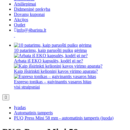
Atsiliepimai
Didmeninė prekyba
Dovanų kuponai
Akcijos
Outlet
info@4barista.lt
10 patarimų, kaip paruošti puikų gėrimą
Arbata iš EKO kapsulės, kodėl gi ne?
Kaip išsirinkti kelioninį kavos virimo aparatą?
Espreso tonikas – gaivinantis vasaros hitas
visi straipsniai
Įvadas
Automatinis tamperis
PUQ Press Mini 58 mm - automatinis tamperis (juoda)