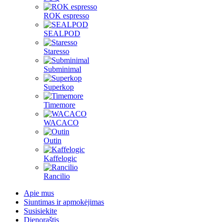
ROK espresso
SEALPOD
Staresso
Subminimal
Superkop
Timemore
WACACO
Outin
Kaffelogic
Rancilio
Apie mus
Siuntimas ir apmokėjimas
Susisiekite
Dienoraštis