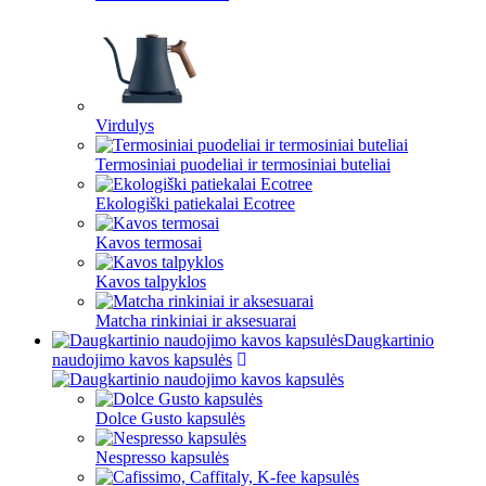
Virdulys
Termosiniai puodeliai ir termosiniai buteliai
Ekologiški patiekalai Ecotree
Kavos termosai
Kavos talpyklos
Matcha rinkiniai ir aksesuarai
Daugkartinio
naudojimo kavos kapsulės
Dolce Gusto kapsulės
Nespresso kapsulės