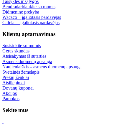
Taisyklės ir sąlygos
Bendradarbiaukite su mumis
Didmeninė prekyba
Wacaco – įgaliotasis pardavėjas
Cafelat – įgaliotasis pardavėjas
Klientų aptarnavimas
Susisiekite su mumis
Geras skundas
Atsisakymas iš sutarties
Asmens duomenų apsauga
Naujienlaiškis – asmens duomenų apsauga
Svetainės žemėlapis
Prekių ženklai
Atsiliepimai
Dovanų kuponai
Akcijos
Pamokos
Sekite mus