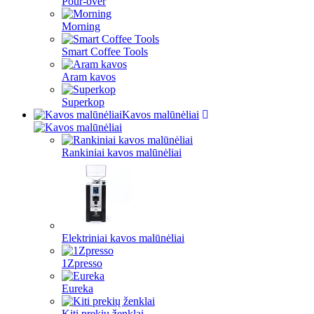
Pour-over
Morning
Smart Coffee Tools
Aram kavos
Superkop
Kavos malūnėliai
Rankiniai kavos malūnėliai
Elektriniai kavos malūnėliai
1Zpresso
Eureka
Kiti prekių ženklai