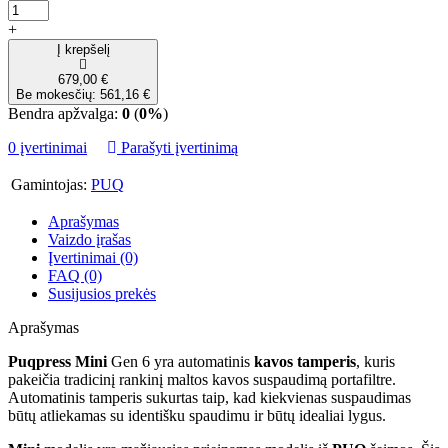
+
Į krepšelį
679,00 €
Be mokesčių: 561,16 €
Bendra apžvalga:
0
(
0%
)
0 įvertinimai
Parašyti įvertinimą
Gamintojas:
PUQ
Aprašymas
Vaizdo įrašas
Įvertinimai (0)
FAQ (0)
Susijusios prekės
Aprašymas
Puqpress Mini
Gen 6 yra automatinis
kavos tamperis
, kuris
pakeičia tradicinį rankinį maltos kavos suspaudimą portafiltre.
Automatinis tamperis sukurtas taip, kad kiekvienas suspaudimas
būtų atliekamas su identišku spaudimu ir būtų idealiai lygus.