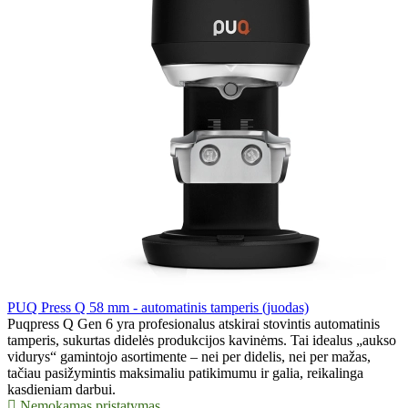
PUQ Press Q 58 mm - automatinis tamperis (juodas)
Puqpress Q Gen 6 yra profesionalus atskirai stovintis automatinis
tamperis, sukurtas didelės produkcijos kavinėms. Tai idealus „aukso
vidurys“ gamintojo asortimente – nei per didelis, nei per mažas,
tačiau pasižymintis maksimaliu patikimumu ir galia, reikalinga
kasdieniam darbui.
Nemokamas pristatymas