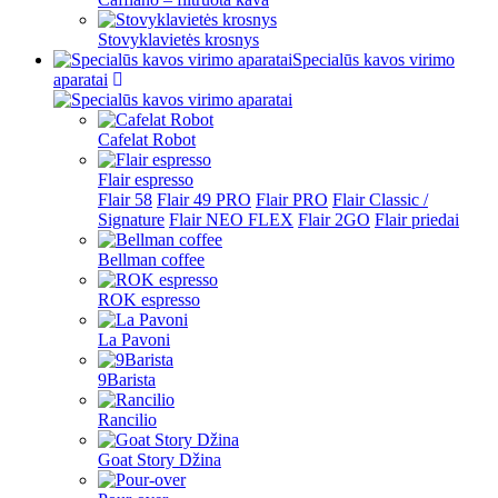
Stovyklavietės krosnys
Specialūs kavos virimo
aparatai
Cafelat Robot
Flair espresso
Flair 58
Flair 49 PRO
Flair PRO
Flair Classic /
Signature
Flair NEO FLEX
Flair 2GO
Flair priedai
Bellman coffee
ROK espresso
La Pavoni
9Barista
Rancilio
Goat Story Džina