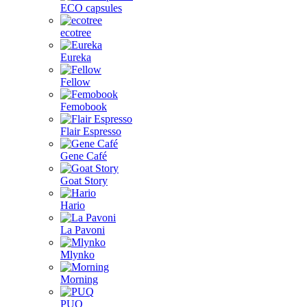
ECO capsules
ecotree
Eureka
Fellow
Femobook
Flair Espresso
Gene Café
Goat Story
Hario
La Pavoni
Mlynko
Morning
PUQ