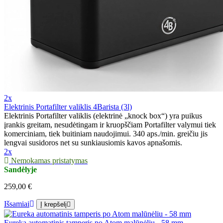
2x
Elektrinis Portafilter valiklis 4Barista (3l)
Elektrinis Portafilter valiklis (elektrinė „knock box“) yra puikus
įrankis greitam, nesudėtingam ir kruopščiam Portafilter valymui tiek
komerciniam, tiek buitiniam naudojimui. 340 aps./min. greičiu jis
lengvai susidoros net su sunkiausiomis kavos apnašomis.
2x
Nemokamas pristatymas
Sandėlyje
259,00 €
Išsamiai
Į krepšelį
Eureka automatinis tamperis po Atom malūnėliu - 58 mm