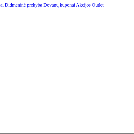
ai
Didmeninė prekyba
Dovanų kuponai
Akcijos
Outlet