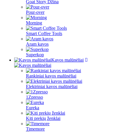
Goat Story Džina
Pour-over
Morning
Smart Coffee Tools
Aram kavos
Superkop
Kavos malūnėliai
Rankiniai kavos malūnėliai
Elektriniai kavos malūnėliai
1Zpresso
Eureka
Kiti prekių ženklai
Timemore