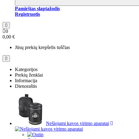
Pamirštas slaptažodis
Registruotis
0
0,00 €
Jūsų prekių krepšelis tuščias
Kategorijos
Prekių ženklai
Informacija
Dienoraštis
Nešiojami kavos virimo aparatai