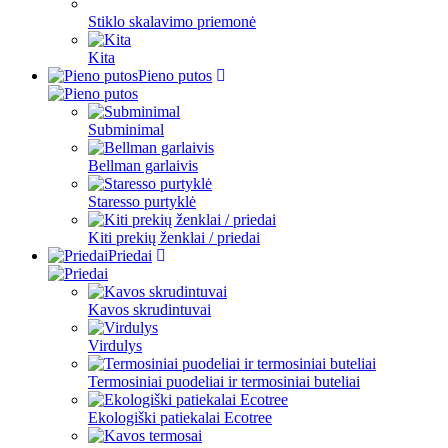
Stiklo skalavimo priemonė
Kita
Pieno putos
Subminimal
Bellman garlaivis
Staresso purtyklė
Kiti prekių ženklai / priedai
Priedai
Kavos skrudintuvai
Virdulys
Termosiniai puodeliai ir termosiniai buteliai
Ekologiški patiekalai Ecotree