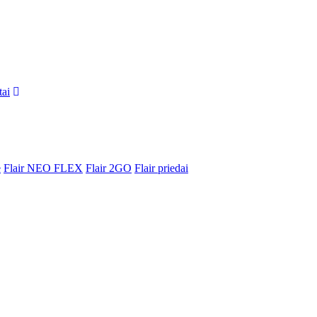
tai
e
Flair NEO FLEX
Flair 2GO
Flair priedai