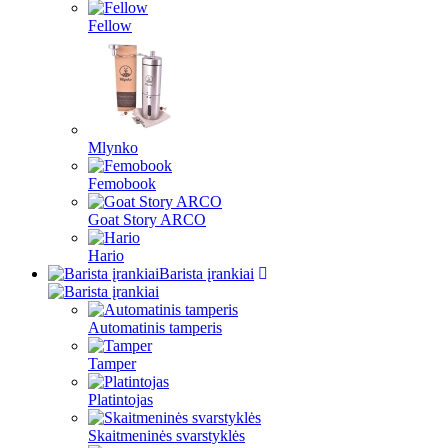
Fellow
Mlynko
Femobook
Goat Story ARCO
Hario
Barista įrankiai
Automatinis tamperis
Tamper
Platintojas
Skaitmeninės svarstyklės