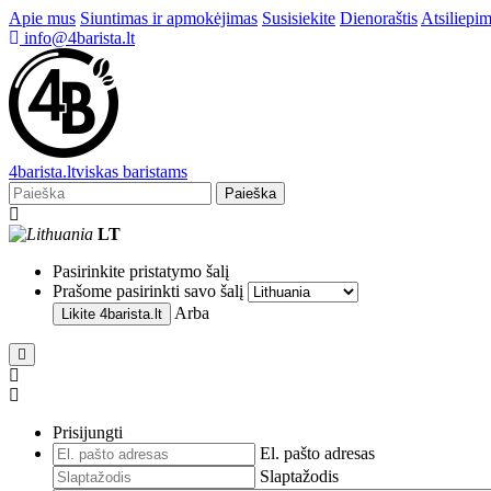
Apie mus
Siuntimas ir apmokėjimas
Susisiekite
Dienoraštis
Atsiliepim
info@4barista.lt
4
barista
.lt
viskas baristams
Paieška
LT
Pasirinkite pristatymo šalį
Prašome pasirinkti savo šalį
Arba
Likite
4barista.lt
Prisijungti
El. pašto adresas
Slaptažodis