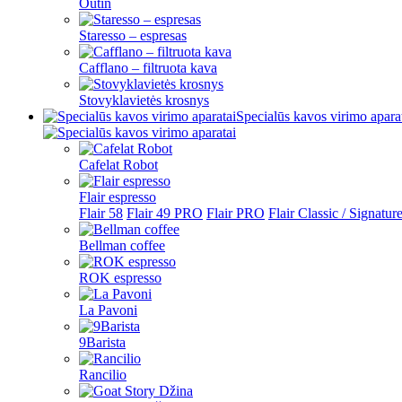
Outin
Staresso – espresas
Cafflano – filtruota kava
Stovyklavietės krosnys
Specialūs kavos virimo apara
Cafelat Robot
Flair espresso
Flair 58
Flair 49 PRO
Flair PRO
Flair Classic / Signatur
Bellman coffee
ROK espresso
La Pavoni
9Barista
Rancilio