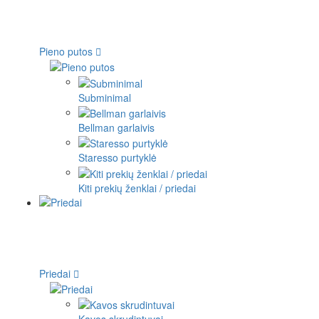
Pieno putos
Subminimal
Bellman garlaivis
Staresso purtyklė
Kiti prekių ženklai / priedai
Priedai