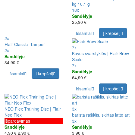
kg / 0,1 g
18x
Sandėlyje
25,90 €
Išsamiai
Į krepšelį
2x
Flair Classic–Tamper
7x
2x
Kavos svarstyklės | Flair Brew
Sandėlyje
Scale
34,90 €
7x
Sandėlyje
Išsamiai
Į krepšelį
64,90 €
Išsamiai
Į krepšelį
NEO Flex Training Disc | Flair
3x
Neo Flex
barista rašiklis, skirtas latte art
Išpardavimas
3x
Sandėlyje
Sandėlyje
4,90 €
2,90 €
3,90 €