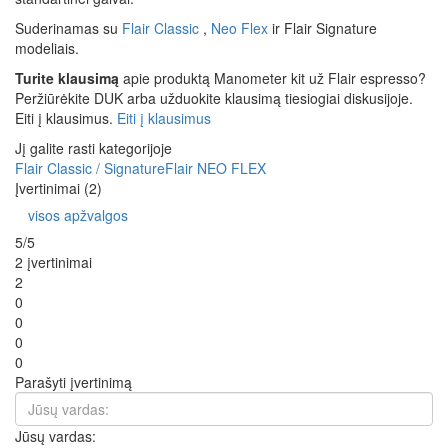
Suderinamas su
Flair Classic
,
Neo Flex
ir Flair Signature
modeliais.
Turite klausimą
apie produktą Manometer kit už Flair espresso?
Peržiūrėkite DUK arba užduokite klausimą tiesiogiai diskusijoje.
Eiti į klausimus.
Eiti į klausimus
Jį galite rasti kategorijoje
Flair Classic / Signature
Flair NEO FLEX
Įvertinimai (2)
visos apžvalgos
5/5
2 įvertinimai
2
0
0
0
0
Parašyti įvertinimą
Jūsų vardas: