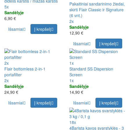
didelis karštis / mažas karštis
Pakaitiniai sandarinimo žiedai,
5x
skirti Flair Classic ir Signature
Sandėlyje
(6 vnt.)
6,90 €
2x
Sandėlyje
Išsamiai
Į krepšelį
12,90 €
Išsamiai
Į krepšelį
2x
1x
Flair bottomless 2-in-1
Standard SS Dispersion
portafilter
Screen
2x
1x
Sandėlyje
Sandėlyje
24,90 €
14,90 €
Išsamiai
Į krepšelį
Išsamiai
Į krepšelį
18x
4Barista kavos svarstyklės - 3