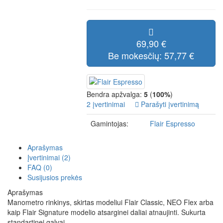
69,90 €
Be mokesčių: 57,77 €
Bendra apžvalga:
5
(
100%
)
2 įvertinimai
Parašyti įvertinimą
Gamintojas:
Flair Espresso
Aprašymas
Įvertinimai (2)
FAQ (0)
Susijusios prekės
Aprašymas
Manometro rinkinys, skirtas modeliui Flair Classic, NEO Flex arba
kaip Flair Signature modelio atsarginei daliai atnaujinti. Sukurta
standartinei galvai.