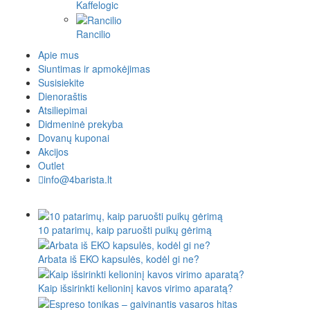
Kaffelogic
Rancilio
Apie mus
Siuntimas ir apmokėjimas
Susisiekite
Dienoraštis
Atsiliepimai
Didmeninė prekyba
Dovanų kuponai
Akcijos
Outlet
info@4barista.lt
10 patarimų, kaip paruošti puikų gėrimą
Arbata iš EKO kapsulės, kodėl gi ne?
Kaip išsirinkti kelioninį kavos virimo aparatą?