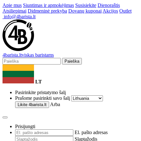
Apie mus
Siuntimas ir apmokėjimas
Susisiekite
Dienoraštis
Atsiliepimai
Didmeninė prekyba
Dovanų kuponai
Akcijos
Outlet
info@4barista.lt
4
barista
.lt
viskas baristams
Paieška
LT
Pasirinkite pristatymo šalį
Prašome pasirinkti savo šalį
Arba
Likite
4barista.lt
Prisijungti
El. pašto adresas
Slaptažodis