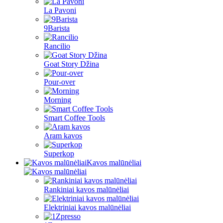
La Pavoni
9Barista
Rancilio
Goat Story Džina
Pour-over
Morning
Smart Coffee Tools
Aram kavos
Superkop
Kavos malūnėliai
Rankiniai kavos malūnėliai
Elektriniai kavos malūnėliai