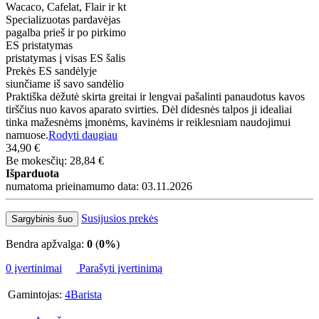
Wacaco, Cafelat, Flair ir kt
Specializuotas pardavėjas
pagalba prieš ir po pirkimo
ES pristatymas
pristatymas į visas ES šalis
Prekės ES sandėlyje
siunčiame iš savo sandėlio
Praktiška dėžutė skirta greitai ir lengvai pašalinti panaudotus kavos
tirščius nuo kavos aparato svirties. Dėl didesnės talpos ji idealiai
tinka mažesnėms įmonėms, kavinėms ir reiklesniam naudojimui
namuose.
Rodyti daugiau
34,90 €
Be mokesčių: 28,84 €
Išparduota
numatoma prieinamumo data: 03.11.2026
Susijusios prekės
Sargybinis šuo
Bendra apžvalga:
0
(
0%
)
0 įvertinimai
Parašyti įvertinimą
Gamintojas:
4Barista