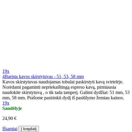
19x
4Barista kavos skirstytuvas - 51, 53, 58 mm
Kavos skirstytuvas naudojamas tobulai paskirstyti kavą svirtelėje.
Norėdami pagaminti nepriekaištingą espreso kavą, pirmiausia
naudokite skirstytuvą , o tik tada tamperį. Galimi dydžiai: 51 mm, 53
mm, 58 mm. Prašome pasirinkti dydį iš pasiūlymo žemiau kainos.
19x
Sandėlyje
24,90 €
Išsamiai
Į krepšelį