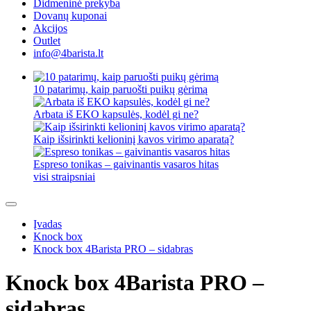
Didmeninė prekyba
Dovanų kuponai
Akcijos
Outlet
info@4barista.lt
10 patarimų, kaip paruošti puikų gėrimą
Arbata iš EKO kapsulės, kodėl gi ne?
Kaip išsirinkti kelioninį kavos virimo aparatą?
Espreso tonikas – gaivinantis vasaros hitas
visi straipsniai
Įvadas
Knock box
Knock box 4Barista PRO – sidabras
Knock box 4Barista PRO –
sidabras