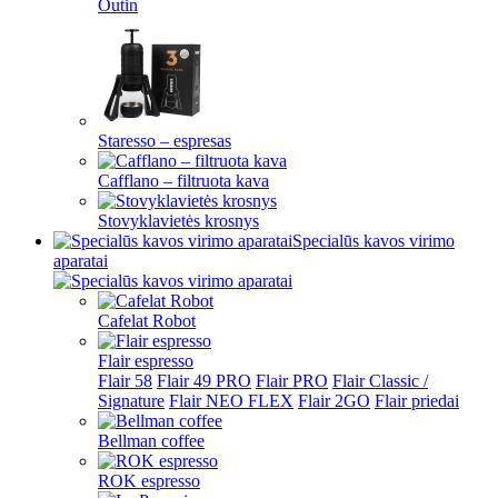
Outin
Staresso – espresas
Cafflano – filtruota kava
Stovyklavietės krosnys
Specialūs kavos virimo
aparatai
Cafelat Robot
Flair espresso
Flair 58
Flair 49 PRO
Flair PRO
Flair Classic /
Signature
Flair NEO FLEX
Flair 2GO
Flair priedai
Bellman coffee
ROK espresso