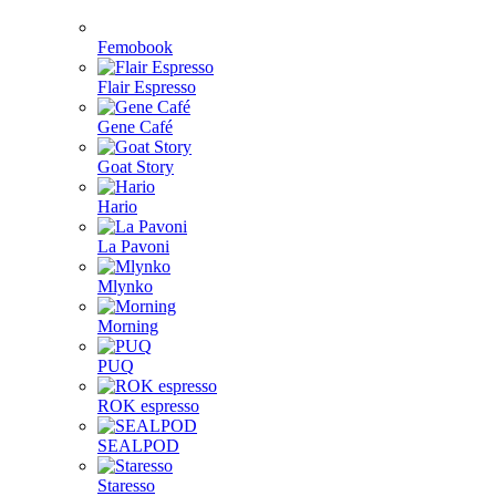
Femobook
Flair Espresso
Gene Café
Goat Story
Hario
La Pavoni
Mlynko
Morning
PUQ
ROK espresso
SEALPOD
Staresso