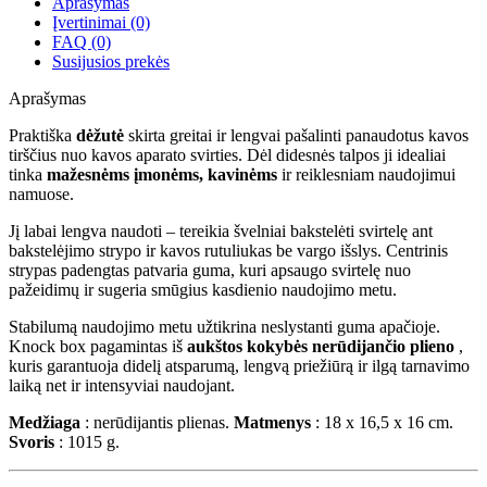
Aprašymas
Įvertinimai (0)
FAQ (0)
Susijusios prekės
Aprašymas
Praktiška
dėžutė
skirta greitai ir lengvai pašalinti panaudotus kavos
tirščius nuo kavos aparato svirties. Dėl didesnės talpos ji idealiai
tinka
mažesnėms įmonėms, kavinėms
ir reiklesniam naudojimui
namuose.
Jį labai lengva naudoti – tereikia švelniai bakstelėti svirtelę ant
bakstelėjimo strypo ir kavos rutuliukas be vargo išslys. Centrinis
strypas padengtas patvaria guma, kuri apsaugo svirtelę nuo
pažeidimų ir sugeria smūgius kasdienio naudojimo metu.
Stabilumą naudojimo metu užtikrina neslystanti guma apačioje.
Knock box pagamintas iš
aukštos kokybės nerūdijančio plieno
,
kuris garantuoja didelį atsparumą, lengvą priežiūrą ir ilgą tarnavimo
laiką net ir intensyviai naudojant.
Medžiaga
: nerūdijantis plienas.
Matmenys
: 18 x 16,5 x 16 cm.
Svoris
: 1015 g.