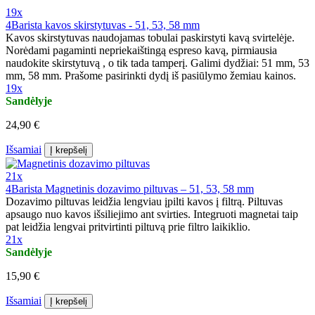
19x
4Barista kavos skirstytuvas - 51, 53, 58 mm
Kavos skirstytuvas naudojamas tobulai paskirstyti kavą svirtelėje.
Norėdami pagaminti nepriekaištingą espreso kavą, pirmiausia
naudokite skirstytuvą , o tik tada tamperį. Galimi dydžiai: 51 mm, 53
mm, 58 mm. Prašome pasirinkti dydį iš pasiūlymo žemiau kainos.
19x
Sandėlyje
24,90 €
Išsamiai
Į krepšelį
21x
4Barista Magnetinis dozavimo piltuvas – 51, 53, 58 mm
Dozavimo piltuvas leidžia lengviau įpilti kavos į filtrą. Piltuvas
apsaugo nuo kavos išsiliejimo ant svirties. Integruoti magnetai taip
pat leidžia lengvai pritvirtinti piltuvą prie filtro laikiklio.
21x
Sandėlyje
15,90 €
Išsamiai
Į krepšelį