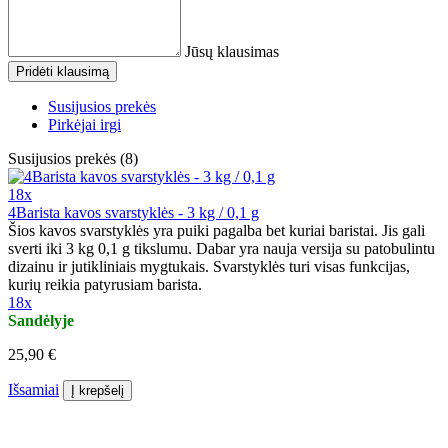
Jūsų klausimas
Pridėti klausimą
Susijusios prekės
Pirkėjai irgi
Susijusios prekės (8)
18x
4Barista kavos svarstyklės - 3 kg / 0,1 g
Šios kavos svarstyklės yra puiki pagalba bet kuriai baristai. Jis gali
sverti iki 3 kg 0,1 g tikslumu. Dabar yra nauja versija su patobulintu
dizainu ir jutikliniais mygtukais. Svarstyklės turi visas funkcijas,
kurių reikia patyrusiam barista.
18x
Sandėlyje
25,90 €
Išsamiai
Į krepšelį