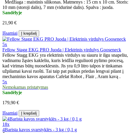
Medžiaga : maistinis silikonas. Matmenys : 15 cm x 10 cm. Storis:
10 mm (storoji dalis), 7 mm (vidurinė dalis). Spalva : juoda.
Sandėlyje
21,90 €
Išsamiai
Į krepšelį
5x
Fellow Stagg EKG PRO Juoda | Elektrinis virdulys Gooseneck
Fellow Stagg EKG yra elektrinis virdulys su siauru ir ilgu snapeliu,
vadinamu žąsies kakleliu, kuris leidžia reguliuoti pylimo procesą,
kad virimas būtų nuoseklesnis. Jis yra 0,9 litro talpos ir tinkamas
užpilamai kavai ruošti. Tai taip pat puikus priedas lengvai pilant į
mechaninius kavos aparatus Cafelat Robot , Flair , Aram kavą .
5x
Nemokamas pristatymas
Sandėlyje
179,90 €
Išsamiai
Į krepšelį
18x
4Barista kavos svarstyklės - 3 kg / 0,1 g