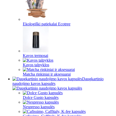
Ekologiški patiekalai Ecotree
Kavos termosai
Kavos talpyklos
Matcha rinkiniai ir aksesuarai
Daugkartinio
naudojimo kavos kapsulės
Dolce Gusto kapsulės
Nespresso kapsulės