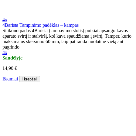
4x
4Barista Tampinimo padėklas – kampas
Silikono padas 4Barista (tampavimo stotis) puikiai apsaugo kavos
aparato svirtį ir stalviršį, kol kava spaudžiama į svirtį. Tamper, kurio
maksimalus skersmuo 60 mm, taip pat randa nuolatinę vietą ant
pagrindo.
4x
Sandėlyje
14,90 €
Išsamiai
Į krepšelį