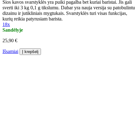
Šios kavos svarstyklės yra puiki pagalba bet kuriai baristai. Jis gali
sverti iki 3 kg 0,1 g tikslumu. Dabar yra nauja versija su patobulintu
dizainu ir jutikliniais mygtukais. Svarstyklės turi visas funkcijas,
kurių reikia patyrusiam barista.
18x
Sandėlyje
25,90 €
Išsamiai
Į krepšelį