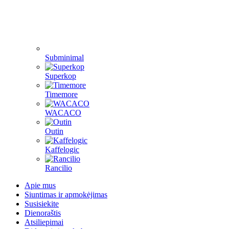
Subminimal
Superkop
Timemore
WACACO
Outin
Kaffelogic
Rancilio
Apie mus
Siuntimas ir apmokėjimas
Susisiekite
Dienoraštis
Atsiliepimai