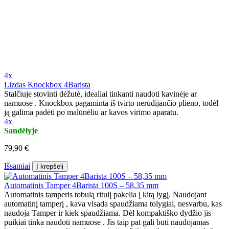
4x
Lizdas Knockbox 4Barista
Stalčiuje stovinti dėžutė, idealiai tinkanti naudoti kavinėje ar
namuose . Knockbox pagaminta iš tvirto nerūdijančio plieno, todėl
ją galima padėti po malūnėliu ar kavos virimo aparatu.
4x
Sandėlyje
79,90 €
Išsamiai
Į krepšelį
Automatinis Tamper 4Barista 100S – 58,35 mm
Automatinis tamperis tobulą ritulį pakelia į kitą lygį. Naudojant
automatinį tamperį , kava visada spaudžiama tolygiai, nesvarbu, kas
naudoja Tamper ir kiek spaudžiama. Dėl kompaktiško dydžio jis
puikiai tinka naudoti namuose . Jis taip pat gali būti naudojamas