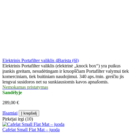
Elektrinis Portafilter valiklis 4Barista (6l)
Elektrinis Portafilter valiklis (elektrinė „knock box“) yra puikus
įrankis greitam, nesudėtingam ir kruopščiam Portafilter valymui tiek
komerciniam, tiek buitiniam naudojimui. 340 aps./min. greičiu jis
lengvai susidoros net su sunkiausiomis kavos apnašomis.
Nemokamas pristatymas
Sandėlyje
289,00 €
Išsamiai
Į krepšelį
Pirkėjai irgi (10)
Cafelat Small Flat Mat – juoda