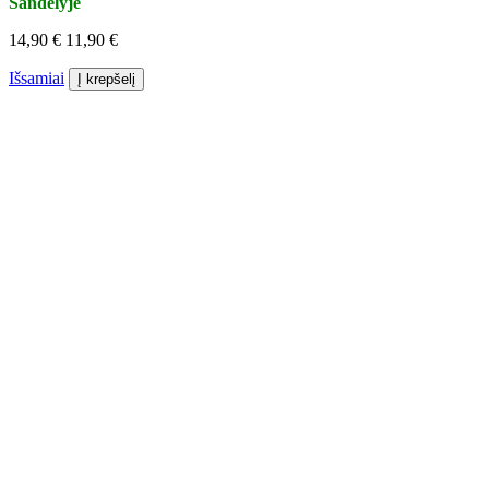
Sandėlyje
14,90 €
11,90 €
Išsamiai
Į krepšelį