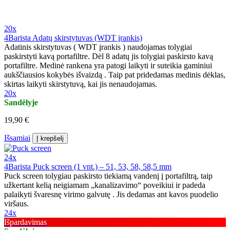
20x
4Barista Adatų skirstytuvas (WDT įrankis)
Adatinis skirstytuvas ( WDT įrankis ) naudojamas tolygiai
paskirstyti kavą portafiltre. Dėl 8 adatų jis tolygiai paskirsto kavą
portafiltre. Medinė rankena yra patogi laikyti ir suteikia gaminiui
aukščiausios kokybės išvaizdą . Taip pat pridedamas medinis dėklas,
skirtas laikyti skirstytuvą, kai jis nenaudojamas.
20x
Sandėlyje
19,90 €
Išsamiai
Į krepšelį
24x
4Barista Puck screen (1 vnt.) – 51, 53, 58, 58,5 mm
Puck screen tolygiau paskirsto tiekiamą vandenį į portafiltrą, taip
užkertant kelią neigiamam „kanalizavimo“ poveikiui ir padeda
palaikyti švaresnę virimo galvutę . Jis dedamas ant kavos puodelio
viršaus.
24x
Išpardavimas