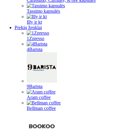
Cafissimo, Caffitaly, K-fee kapsulės
Tassimo kapsulės
Illy ir kt
Prekių ženklai
1Zpresso
4Barista
9Barista
Aram coffee
Bellman coffee