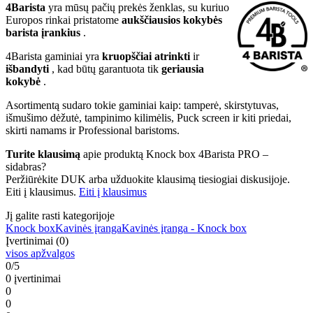
4Barista
yra mūsų pačių prekės ženklas, su kuriuo
Europos rinkai pristatome
aukščiausios kokybės
barista įrankius
.
4Barista gaminiai yra
kruopščiai atrinkti
ir
išbandyti
, kad būtų garantuota tik
geriausia
kokybė
.
Asortimentą sudaro tokie gaminiai kaip: tamperė, skirstytuvas,
išmušimo dėžutė, tampinimo kilimėlis, Puck screen ir kiti priedai,
skirti namams ir Professional baristoms.
Turite klausimą
apie produktą Knock box 4Barista PRO –
sidabras?
Peržiūrėkite DUK arba užduokite klausimą tiesiogiai diskusijoje.
Eiti į klausimus.
Eiti į klausimus
Jį galite rasti kategorijoje
Knock box
Kavinės įranga
Kavinės įranga - Knock box
Įvertinimai (0)
visos apžvalgos
0/5
0 įvertinimai
0
0