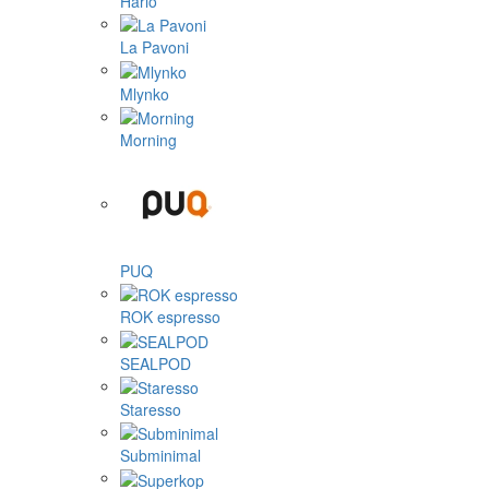
Hario
La Pavoni
Mlynko
Morning
PUQ
ROK espresso
SEALPOD
Staresso
Subminimal