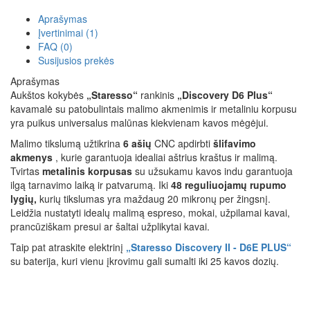
Aprašymas
Įvertinimai (1)
FAQ (0)
Susijusios prekės
Aprašymas
Aukštos kokybės
„Staresso“
rankinis
„Discovery D6 Plus“
kavamalė su patobulintais malimo akmenimis ir metaliniu korpusu
yra puikus universalus malūnas kiekvienam kavos mėgėjui.
Malimo tikslumą užtikrina
6 ašių
CNC apdirbti
šlifavimo
akmenys
, kurie garantuoja idealiai aštrius kraštus ir malimą.
Tvirtas
metalinis korpusas
su užsukamu kavos indu garantuoja
ilgą tarnavimo laiką ir patvarumą. Iki
48 reguliuojamų rupumo
lygių,
kurių tikslumas yra maždaug 20 mikronų per žingsnį.
Leidžia nustatyti idealų malimą espreso, mokai, užpilamai kavai,
prancūziškam presui ar šaltai užplikytai kavai.
Taip pat atraskite elektrinį
„Staresso Discovery II - D6E PLUS“
su baterija, kuri vienu įkrovimu gali sumalti iki 25 kavos dozių.