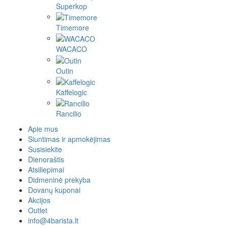
Superkop
Timemore
WACACO
Outin
Kaffelogic
Rancilio
Apie mus
Siuntimas ir apmokėjimas
Susisiekite
Dienoraštis
Atsiliepimai
Didmeninė prekyba
Dovanų kuponai
Akcijos
Outlet
info@4barista.lt