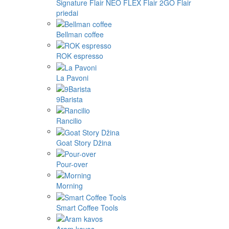
Signature
Flair NEO FLEX
Flair 2GO
Flair
priedai
Bellman coffee
ROK espresso
La Pavoni
9Barista
Rancilio
Goat Story Džina
Pour-over
Morning
Smart Coffee Tools
Aram kavos