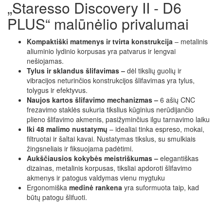
„Staresso Discovery II - D6
PLUS“ malūnėlio privalumai
Kompaktiški matmenys ir tvirta konstrukcija
– metalinis
aliuminio lydinio korpusas yra patvarus ir lengvai
nešiojamas.
Tylus ir sklandus šlifavimas –
dėl tikslių guolių ir
vibracijos neturinčios konstrukcijos šlifavimas yra tylus,
tolygus ir efektyvus.
Naujos kartos šlifavimo mechanizmas –
6 ašių CNC
frezavimo staklės sukuria tikslius kūginius nerūdijančio
plieno šlifavimo akmenis, pasižyminčius ilgu tarnavimo laiku
Iki 48 malimo nustatymų
– idealiai tinka espreso, mokai,
filtruotai ir šaltai kavai. Nustatymas tikslus, su smulkiais
žingsneliais ir fiksuojama padėtimi.
Aukščiausios kokybės meistriškumas –
elegantiškas
dizainas, metalinis korpusas, tiksliai apdoroti šlifavimo
akmenys ir patogus valdymas vienu mygtuku
Ergonomiška
medinė rankena
yra suformuota taip, kad
būtų patogu šlifuoti.