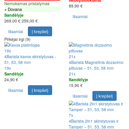
Nebepasiekiama
Nemokamas pristatymas
89,90 €
+ Dovana
Sandėlyje
Išsamiai
269,00 €
259,00 €
Išsamiai
Į krepšelį
Pirkėjai irgi (9)
19x
4Barista kavos skirstytuvas -
21x
51, 53, 58 mm
4Barista Magnetinis dozavimo
19x
piltuvas – 51, 53, 58 mm
Sandėlyje
21x
24,90 €
Sandėlyje
15,90 €
Išsamiai
Į krepšelį
Išsamiai
Į krepšelį
7x
4Barista 2in1 skirstytuvas ir
Tamper – 51, 53, 58 mm