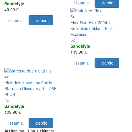
Išsamiai
Į krepšelį
Sandėlyje
49,90 €
5x
Išsamiai
Į krepšelį
Flair Neo Flex 2024 +
Kelioninis dėklas | Flair
espresso
5x
Sandėlyje
149,90 €
Išsamiai
Į krepšelį
4x
Elektrinis kavos malūnėlis
Staresso Discovery II – D6E
PLUS
4x
Sandėlyje
109,90 €
Išsamiai
Į krepšelį
Atsiliepimai iš mūsų klientų