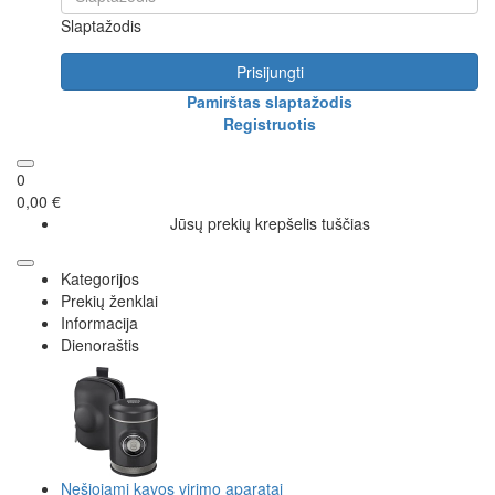
Slaptažodis
Prisijungti
Pamirštas slaptažodis
Registruotis
0
0,00 €
Jūsų prekių krepšelis tuščias
Kategorijos
Prekių ženklai
Informacija
Dienoraštis
Nešiojami kavos virimo aparatai