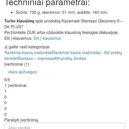
Techniniai parametrai:
Svoris: 730 g, skersmuo: 51 mm, aukštis: 160 mm.
Turite klausimą
apie produktą Kavamalė Staresso Discovery II –
D6 PLUS?
Peržiūrėkite DUK arba užduokite klausimą tiesiogiai diskusijoje.
Eiti į klausimus.
Eiti į klausimus
Jį galite rasti kategorijoje
Rankiniai kavos malūnėliai
Rankiniai kavos malūnėliai - Kiti prekių
ženklai
Staresso – espresas
Kiti prekių ženklai
Įvertinimai (1)
visos apžvalgos
5/5
1 įvertinimai
1
0
0
0
0
Parašyti įvertinimą