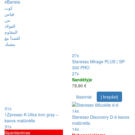
27x
Staresso Mirage PLUS | SP-
300 PRO
27x
Sandėlyje
79,90 €
Išsamiai
Į krepšelį
31x
14x
1Zpresso K-Ultra iron gray –
Staresso Discovery D-6 kavos
kavos malūnėlis
malūnėlis
31x
14x
Išpardavimas