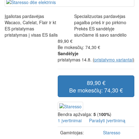
Įgaliotas pardavėjas
Specializuotas pardavėjas
Wacaco, Cafelat, Flair ir kt
pagalba prieš ir po pirkimo
ES pristatymas
Prekės ES sandėlyje
pristatymas į visas ES šalis
siunčiame iš savo sandėlio
89,90 €
Be mokesčių: 74,30 €
Sandėlyje
pristatymas 14.8.
(
pristatymo variantai
)
89,90 €
Be mokesčių: 74,30 €
Bendra apžvalga:
5
(
100%
)
1 įvertinimai
Parašyti įvertinimą
Gamintojas:
Staresso