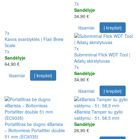
7x
Sandėlyje
34,90 €
Išsamiai
Į krepšelį
7x
Kavos svarstyklės | Flair Brew
Scale
7x
7x
Subminimal Flick WDT Tool |
Sandėlyje
Adatų skirstytuvas
64,90 €
7x
Sandėlyje
Išsamiai
Į krepšelį
34,90 €
Išsamiai
Į krepšelį
4Barista Tamper su gylio
valdymu - 51, 58,5 mm
Portafiltras be dugno 4Barista
Sandėlyje
– Bottomless Portafilter double
26,90 €
51 mm (EC9335)