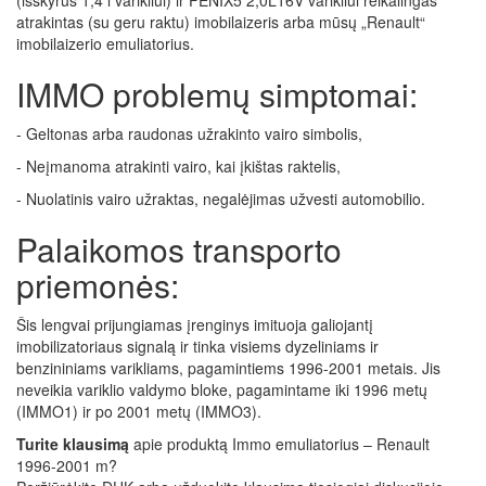
atrakintas (su geru raktu) imobilaizeris arba mūsų „Renault“
imobilaizerio emuliatorius.
IMMO problemų simptomai:
- Geltonas arba raudonas užrakinto vairo simbolis,
- Neįmanoma atrakinti vairo, kai įkištas raktelis,
- Nuolatinis vairo užraktas, negalėjimas užvesti automobilio.
Palaikomos transporto
priemonės:
Šis lengvai prijungiamas įrenginys imituoja galiojantį
imobilizatoriaus signalą ir tinka visiems dyzeliniams ir
benzininiams varikliams, pagamintiems 1996-2001 metais. Jis
neveikia variklio valdymo bloke, pagamintame iki 1996 metų
(IMMO1) ir po 2001 metų (IMMO3).
Turite klausimą
apie produktą Immo emuliatorius – Renault
1996-2001 m?