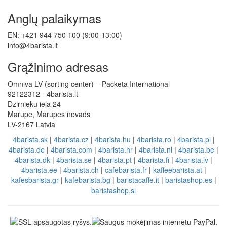
Anglų palaikymas
EN: +421 944 750 100 (9:00-13:00)
info@4barista.lt
Grąžinimo adresas
Omniva LV (sorting center) – Packeta International
92122312 - 4barista.lt
Dzirnieku iela 24
Mārupe, Mārupes novads
LV-2167 Latvia
4barista.sk
|
4barista.cz
|
4barista.hu
|
4barista.ro
|
4barista.pl
|
4barista.de
|
4barista.com
|
4barista.hr
|
4barista.nl
|
4barista.be
|
4barista.dk
|
4barista.se
|
4barista.pt
|
4barista.fi
|
4barista.lv
|
4barista.ee
|
4barista.ch
|
cafebarista.fr
|
kaffeebarista.at
|
kafesbarista.gr
|
kafebarista.bg
|
baristacaffe.it
|
baristashop.es
|
baristashop.si