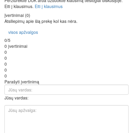
Peržiūrėkite DUK arba užduokite klausimą tiesiogiai diskusijoje.
Eiti į klausimus.
Eiti į klausimus
Įvertinimai (0)
Atsiliepimų apie šią prekę kol kas nėra.
visos apžvalgos
0/5
0 įvertinimai
0
0
0
0
0
Parašyti įvertinimą
Jūsų vardas: