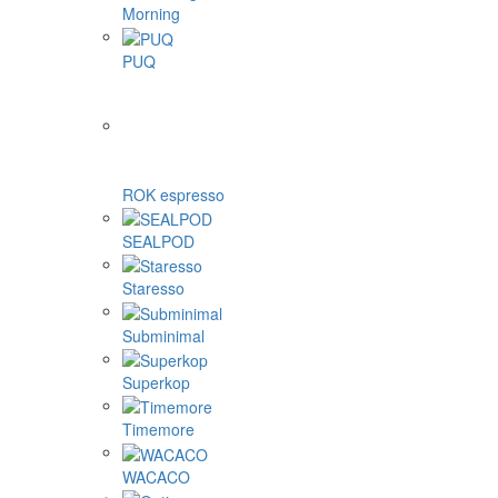
Morning
PUQ
ROK espresso
SEALPOD
Staresso
Subminimal
Superkop
Timemore
WACACO