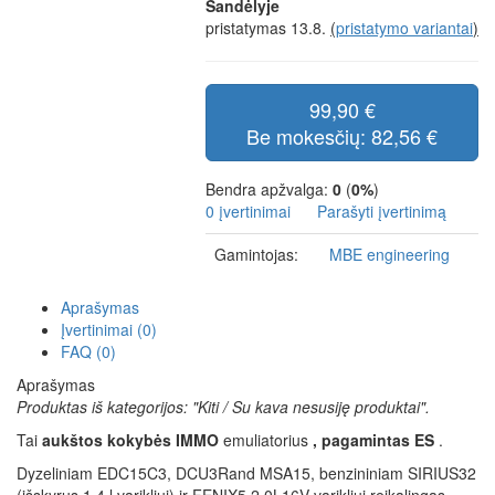
Sandėlyje
pristatymas 13.8.
(
pristatymo variantai
)
99,90 €
Be mokesčių: 82,56 €
Bendra apžvalga:
0
(
0%
)
0 įvertinimai
Parašyti įvertinimą
Gamintojas:
MBE engineering
Aprašymas
Įvertinimai (0)
FAQ (0)
Aprašymas
Produktas iš kategorijos: "Kiti / Su kava nesusiję produktai".​
Tai
aukštos kokybės IMMO
emuliatorius
, pagamintas ES
.
Dyzeliniam EDC15C3, DCU3Rand MSA15, benzininiam SIRIUS32
(išskyrus 1,4 l varikliui) ir FENIX5 2,0L16V varikliui reikalingas