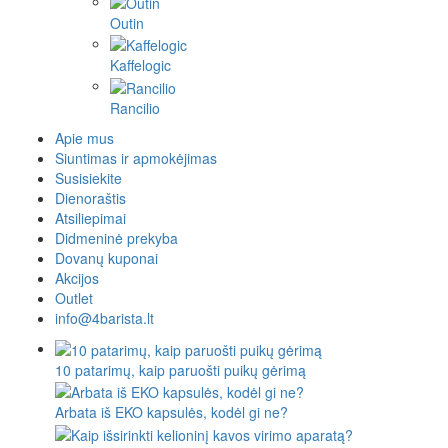
Outin
Kaffelogic
Rancilio
Apie mus
Siuntimas ir apmokėjimas
Susisiekite
Dienoraštis
Atsiliepimai
Didmeninė prekyba
Dovanų kuponai
Akcijos
Outlet
info@4barista.lt
10 patarimų, kaip paruošti puikų gėrimą
Arbata iš EKO kapsulės, kodėl gi ne?