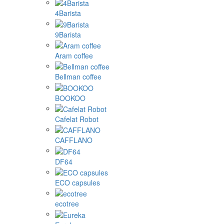
4Barista
9Barista
Aram coffee
Bellman coffee
BOOKOO
Cafelat Robot
CAFFLANO
DF64
ECO capsules
ecotree