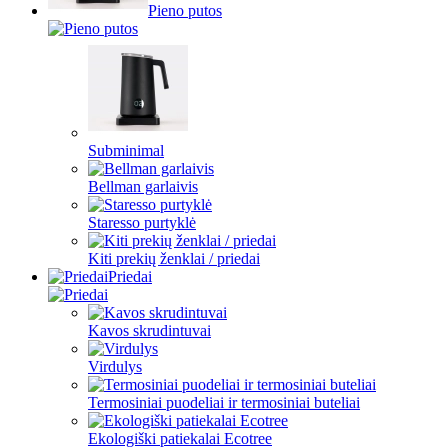
Pieno putos
Subminimal
Bellman garlaivis
Staresso purtyklė
Kiti prekių ženklai / priedai
Priedai
Kavos skrudintuvai
Virdulys
Termosiniai puodeliai ir termosiniai buteliai
Ekologiški patiekalai Ecotree