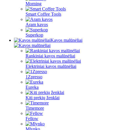
Morning
Smart Coffee Tools
Aram kavos
Superkop
Kavos malūnėliai
Rankiniai kavos malūnėliai
Elektriniai kavos malūnėliai
1Zpresso
Eureka
Kiti prekių ženklai
Timemore
Fellow
Mlynko