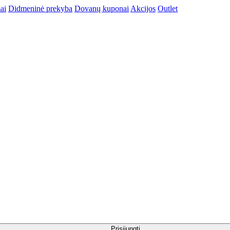
ai
Didmeninė prekyba
Dovanų kuponai
Akcijos
Outlet
Prisijungti