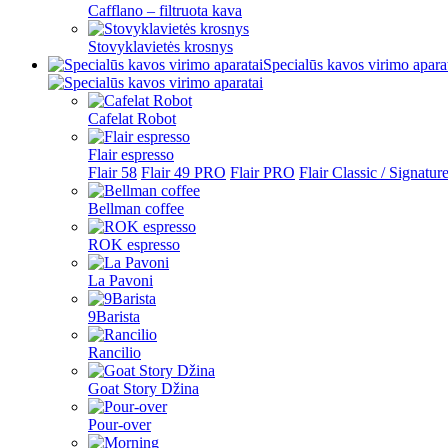
Cafflano – filtruota kava
Stovyklavietės krosnys
Specialūs kavos virimo apara
Cafelat Robot
Flair espresso
Flair 58
Flair 49 PRO
Flair PRO
Flair Classic / Signatur
Bellman coffee
ROK espresso
La Pavoni
9Barista
Rancilio
Goat Story Džina
Pour-over