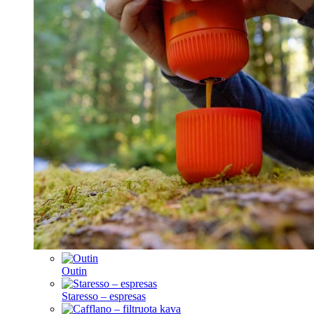
Outin
Staresso – espresas