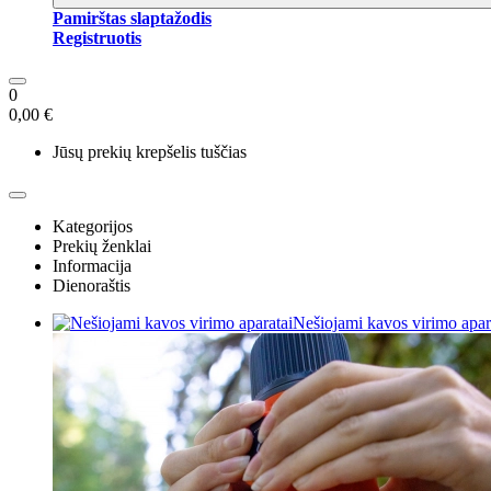
Pamirštas slaptažodis
Registruotis
0
0,00 €
Jūsų prekių krepšelis tuščias
Kategorijos
Prekių ženklai
Informacija
Dienoraštis
Nešiojami kavos virimo apar