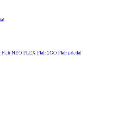
tai
e
Flair NEO FLEX
Flair 2GO
Flair priedai