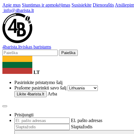
Apie mus
Siuntimas ir apmokėjimas
Susisiekite
Dienoraštis
Atsiliepim
info@4barista.lt
4
barista
.lt
viskas baristams
Paieška
LT
Pasirinkite pristatymo šalį
Prašome pasirinkti savo šalį
Arba
Likite
4barista.lt
Prisijungti
El. pašto adresas
Slaptažodis