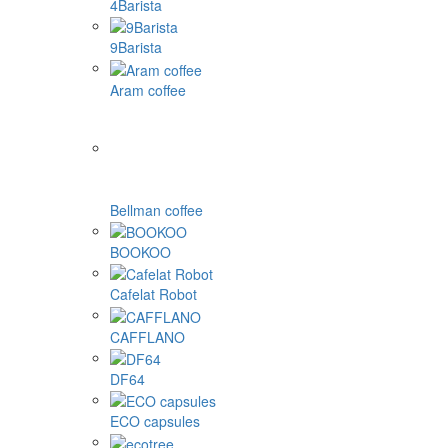
4Barista
9Barista
Aram coffee
Bellman coffee
BOOKOO
Cafelat Robot
CAFFLANO
DF64
ECO capsules