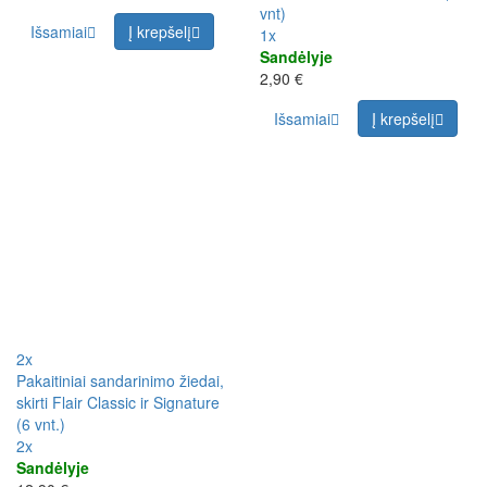
vnt)
Išsamiai
Į krepšelį
1x
Sandėlyje
2,90 €
Išsamiai
Į krepšelį
2x
Pakaitiniai sandarinimo žiedai,
skirti Flair Classic ir Signature
(6 vnt.)
2x
Sandėlyje