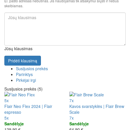
El. pašto adresas nebūtinas. Jis naudojamas tik atsakymui siųsti ir nebus
skelbiamas.
Jūsų klausimas
Pridėti klausimą
Susijusios prekės
Parinktys
Pirkėjai irgi
Susijusios prekės (5)
5x
7x
Flair Neo Flex 2024 | Flair
Kavos svarstyklės | Flair Brew
espresso
Scale
5x
7x
Sandėlyje
Sandėlyje
129,90 €
64,90 €