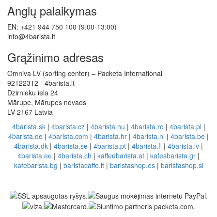
Anglų palaikymas
EN: +421 944 750 100 (9:00-13:00)
info@4barista.lt
Grąžinimo adresas
Omniva LV (sorting center) – Packeta International
92122312 - 4barista.lt
Dzirnieku iela 24
Mārupe, Mārupes novads
LV-2167 Latvia
4barista.sk
|
4barista.cz
|
4barista.hu
|
4barista.ro
|
4barista.pl
|
4barista.de
|
4barista.com
|
4barista.hr
|
4barista.nl
|
4barista.be
|
4barista.dk
|
4barista.se
|
4barista.pt
|
4barista.fi
|
4barista.lv
|
4barista.ee
|
4barista.ch
|
kaffeebarista.at
|
kafesbarista.gr
|
kafebarista.bg
|
baristacaffe.it
|
baristashop.es
|
baristashop.si