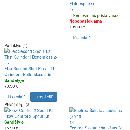
Flair espresso
4x
Nemokamas pristatymas
Nebepasiekiama
199,00 €
Išsamiai
Parinktys (1)
Flex Second Shot Plus – Thin
Cylinder | Bottomless 2-in-1
Sandėlyje
79,90 €
Išsamiai
Į krepšelį
Pirkėjai irgi (3)
Flow-Control 2 Spout Kit
Sandėlyje
1x
15,90 €
Ecotree Šakutė / šaukštas (2