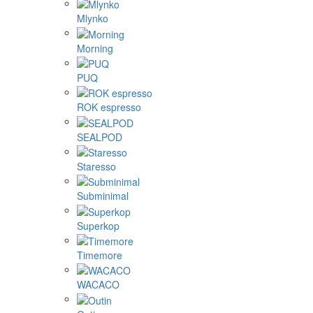
Mlynko
Morning
PUQ
ROK espresso
SEALPOD
Staresso
Subminimal
Superkop
Timemore
WACACO