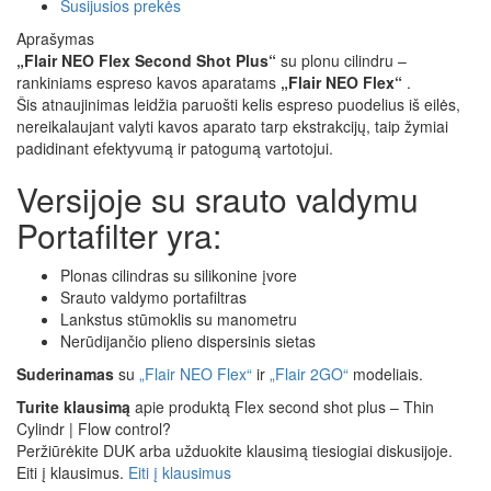
Susijusios prekės
Aprašymas
„Flair NEO Flex Second Shot Plus“
su plonu cilindru –
rankiniams espreso kavos aparatams
„Flair NEO Flex“
.
Šis atnaujinimas leidžia paruošti kelis espreso puodelius iš eilės,
nereikalaujant valyti kavos aparato tarp ekstrakcijų, taip žymiai
padidinant efektyvumą ir patogumą vartotojui.
Versijoje su srauto valdymu
Portafilter yra:
Plonas cilindras su silikonine įvore
Srauto valdymo portafiltras
Lankstus stūmoklis su manometru
Nerūdijančio plieno dispersinis sietas
Suderinamas
su
„Flair NEO Flex“
ir
„Flair 2GO“
modeliais.
Turite klausimą
apie produktą Flex second shot plus – Thin
Cylindr | Flow control?
Peržiūrėkite DUK arba užduokite klausimą tiesiogiai diskusijoje.
Eiti į klausimus.
Eiti į klausimus