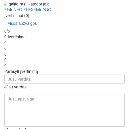
Jį galite rasti kategorijoje
Flair NEO FLEX
Flair 2GO
Įvertinimai (0)
visos apžvalgos
0/5
0 įvertinimai
0
0
0
0
0
Parašyti įvertinimą
Jūsų vardas: