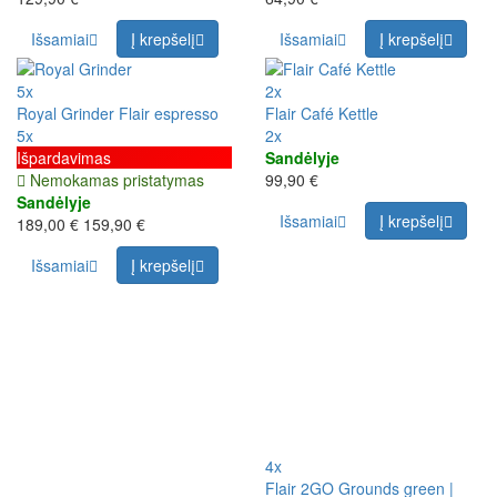
Išsamiai
Į krepšelį
Išsamiai
Į krepšelį
5x
2x
Royal Grinder Flair espresso
Flair Café Kettle
5x
2x
Išpardavimas
Sandėlyje
Nemokamas pristatymas
99,90 €
Sandėlyje
Išsamiai
Į krepšelį
189,00 €
159,90 €
Išsamiai
Į krepšelį
4x
Flair 2GO Grounds green |