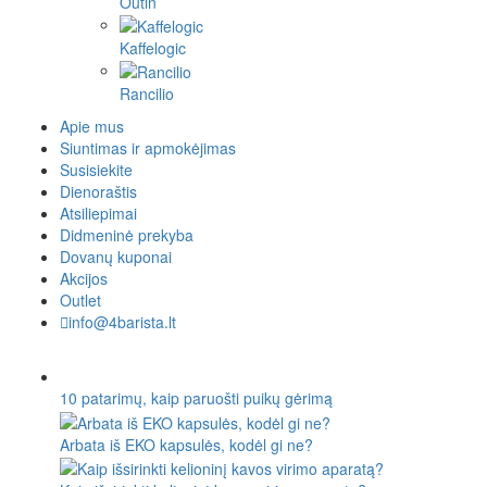
Outin
Kaffelogic
Rancilio
Apie mus
Siuntimas ir apmokėjimas
Susisiekite
Dienoraštis
Atsiliepimai
Didmeninė prekyba
Dovanų kuponai
Akcijos
Outlet
info@4barista.lt
10 patarimų, kaip paruošti puikų gėrimą
Arbata iš EKO kapsulės, kodėl gi ne?