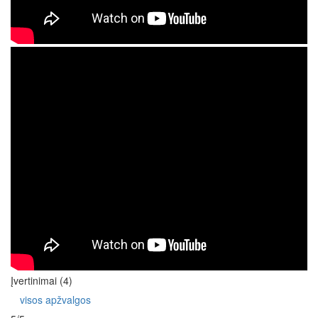
Įvertinimai (4)
visos apžvalgos