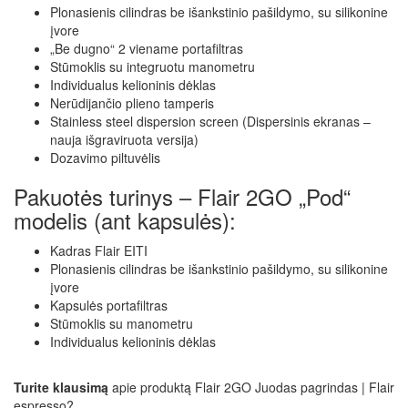
Plonasienis cilindras be išankstinio pašildymo, su silikonine
įvore
„Be dugno“ 2 viename portafiltras
Stūmoklis su integruotu manometru
Individualus kelioninis dėklas
Nerūdijančio plieno tamperis
Stainless steel dispersion screen (Dispersinis ekranas –
nauja išgraviruota versija)
Dozavimo piltuvėlis
Pakuotės turinys – Flair 2GO „Pod“
modelis (ant kapsulės):
Kadras Flair EITI
Plonasienis cilindras be išankstinio pašildymo, su silikonine
įvore
Kapsulės portafiltras
Stūmoklis su manometru
Individualus kelioninis dėklas
Turite klausimą
apie produktą Flair 2GO Juodas pagrindas | Flair
espresso?