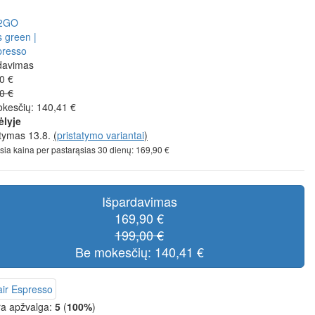
davimas
0 €
0 €
kesčių: 140,41 €
ėlyje
atymas 13.8.
(
pristatymo variantai
)
sia kaina per pastarąsias 30 dienų: 169,90 €
Išpardavimas
169,90 €
199,00 €
Be mokesčių: 140,41 €
a apžvalga:
5
(
100%
)