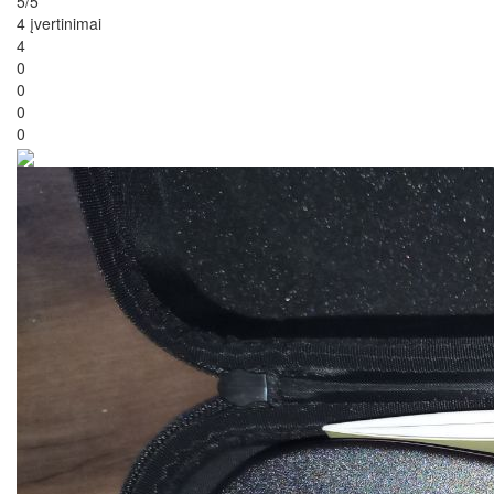
5/5
4 įvertinimai
4
0
0
0
0