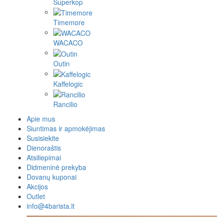
Superkop
Timemore
WACACO
Outin
Kaffelogic
Rancilio
Apie mus
Siuntimas ir apmokėjimas
Susisiekite
Dienoraštis
Atsiliepimai
Didmeninė prekyba
Dovanų kuponai
Akcijos
Outlet
info@4barista.lt