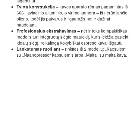
lagaminui.
Tvirta konstrukcija –
kavos aparato rėmas pagamintas iš
6061 aviacinio aliuminio, o virimo kamera – iš nerūdijančio
plieno, todėl jis patvarus ir ilgaamžis net ir dažnai
naudojant.
Profesionalus ekstrahavimas –
net ir toks kompaktiškas
modelis turi integruotą slėgio matuoklį, kuris leidžia pasiekti
idealų slėgį, reikalingą kokybiškai espreso kavai išgauti.
Lankstumas ruošiant
– rinkitės iš 2 modelių: „Kapsulės“
su „Naanopresso“ kapsulėmis arba „Malta“ su malta kava.