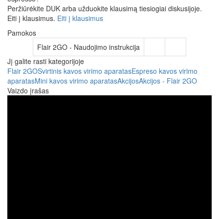
Peržiūrėkite DUK arba užduokite klausimą tiesiogiai diskusijoje.
Eiti į klausimus.
Eiti į klausimus
Pamokos
Flair 2GO - Naudojimo instrukcija
Jį galite rasti kategorijoje
Flair 2GO
Svirtinis kavos virimo aparatas
Espreso kavos virimo
aparatas
Mini kavos virimo aparatas
Akcijos
Akcijos - Flair 2GO
Vaizdo įrašas