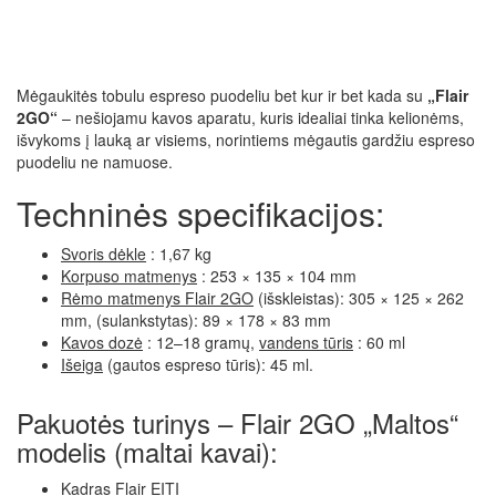
Mėgaukitės tobulu espreso puodeliu bet kur ir bet kada su
„Flair
2GO“
– nešiojamu kavos aparatu, kuris idealiai tinka kelionėms,
išvykoms į lauką ar visiems, norintiems mėgautis gardžiu espreso
puodeliu ne namuose.
Techninės specifikacijos:
Svoris dėkle
: 1,67 kg
Korpuso matmenys
: 253 × 135 × 104 mm
Rėmo matmenys Flair 2GO
(išskleistas): 305 × 125 × 262
mm, (sulankstytas): 89 × 178 × 83 mm
Kavos dozė
: 12–18 gramų,
vandens tūris
: 60 ml
Išeiga
(gautos espreso tūris): 45 ml.
Pakuotės turinys – Flair 2GO „Maltos“
modelis (maltai kavai):
Kadras Flair EITI