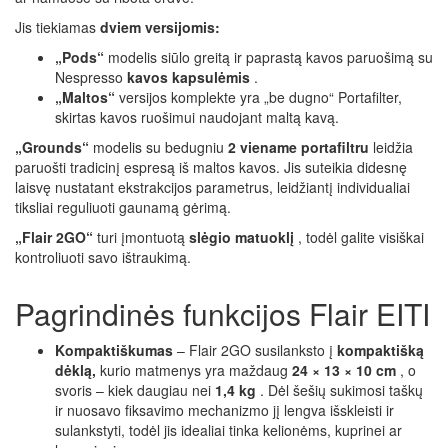
Jis tiekiamas
dviem versijomis:
„Pods“
modelis siūlo greitą ir paprastą kavos paruošimą su
Nespresso
kavos kapsulėmis
.
„Maltos“
versijos komplekte yra „be dugno“ Portafilter,
skirtas kavos ruošimui naudojant maltą kavą.
„Grounds“
modelis su bedugniu
2 viename portafiltru
leidžia
paruošti tradicinį espresą iš maltos kavos. Jis suteikia didesnę
laisvę nustatant ekstrakcijos parametrus, leidžiantį individualiai
tiksliai reguliuoti gaunamą gėrimą.
„Flair 2GO“
turi įmontuotą
slėgio matuoklį
, todėl galite visiškai
kontroliuoti savo ištraukimą.
Pagrindinės funkcijos Flair EITI
Kompaktiškumas
– Flair 2GO susilanksto į
kompaktišką
dėklą,
kurio matmenys yra maždaug
24 × 13 × 10 cm
, o
svoris – kiek daugiau nei
1,4 kg
. Dėl šešių sukimosi taškų
ir nuosavo fiksavimo mechanizmo jį lengva išskleisti ir
sulankstyti, todėl jis idealiai tinka kelionėms, kuprinei ar