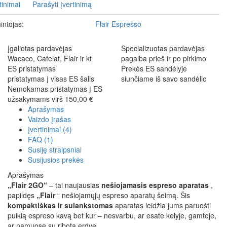
tinimai
Parašyti įvertinimą
ntojas:
Flair Espresso
Įgaliotas pardavėjas
Specializuotas pardavėjas
Wacaco, Cafelat, Flair ir kt
pagalba prieš ir po pirkimo
ES pristatymas
Prekės ES sandėlyje
pristatymas į visas ES šalis
siunčiame iš savo sandėlio
Nemokamas pristatymas į ES
užsakymams virš 150,00 €
Aprašymas
Vaizdo įrašas
Įvertinimai (4)
FAQ (1)
Susiję straipsniai
Susijusios prekės
Aprašymas
„Flair 2GO“
– tai naujausias
nešiojamasis espreso aparatas
,
papildęs
„Flair
“ nešiojamųjų espreso aparatų šeimą. Šis
kompaktiškas ir sulankstomas
aparatas leidžia jums paruošti
puikią espreso kavą bet kur – nesvarbu, ar esate kelyje, gamtoje,
ar namuose su ribota erdve.