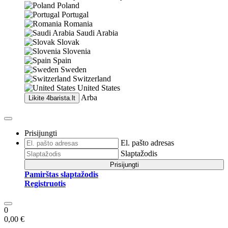
Poland
Portugal
Romania
Saudi Arabia
Slovak
Slovenia
Spain
Sweden
Switzerland
United States
Arba
Likite
4barista.lt
Prisijungti
El. pašto adresas
Slaptažodis
Prisijungti
Pamirštas slaptažodis
Registruotis
0
0,00 €