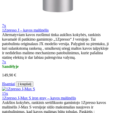
7x
1Zpresso J – kavos malūnėlis
Alternatyviam kavos ruošimui tinka aukštos kokybės, rankinis
kavamalė iš patikimo gamintojo „1Zpresso“ J versijoje. Tai
patobulinta originalaus JX modelio versija. Palyginti su pirmtaku, ji
turi sulankstomą rankeną , smulkesnį sriegį maltos kavos talpykloje
ir nedidelius malimo mechanizmo patobulinimus, kurie pašalina
statinę elektrą ir dar labiau palengvina valymą.
7x
Sandėlyje
149,90 €
Išsamiai
Į krepšelį
15x
1Zpresso J-Max S iron gray – kavos malūnėlis
Aukštos kokybės, rankinis sertifikuoto gamintojo 1Zpresso kavos
malūnėlis J-Max S versijoje siūlo maksimalias naujoves ir
patobulinimus, kad kavos malimas būtų tobulas. Paskirtis :