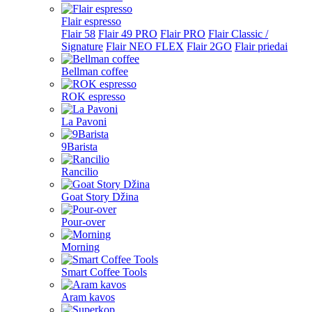
Flair espresso
Flair 58
Flair 49 PRO
Flair PRO
Flair Classic /
Signature
Flair NEO FLEX
Flair 2GO
Flair priedai
Bellman coffee
ROK espresso
La Pavoni
9Barista
Rancilio
Goat Story Džina
Pour-over
Morning
Smart Coffee Tools
Aram kavos