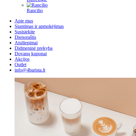
Rancilio
Apie mus
Siuntimas ir apmokėjimas
Susisiekite
Dienoraštis
Atsiliepimai
Didmeninė prekyba
Dovanų kuponai
Akcijos
Outlet
info@4barista.lt