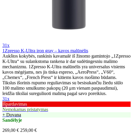
31x
1Zpresso K-Ultra iron gray – kavos malūnėlis
Aukštos kokybės, rankinis kavamalė iš žinomo gamintojo „1Zpresso
K-Ultra“ su sulankstoma rankena ir dar sudėtingesniu malimo
mechanizmu. 1Zpresso K-Ultra malūnėlis yra universalus visiems
kavos mėgėjams, nes jis tinka espreso, „AeroPress“, „V60“,
„Chemex“, „French Press“ ir kitiems kavos ruošimo būdams.
Tikslus išorinis rupumo reguliavimas su besisukančiu žiedu siūlo
100 malimo smulkumo pakopų (20 μm vienam paspaudimui),
leidžia tiksliai sureguliuoti malimą pagal savo poreikius.
31x
Išpardavimas
Nemokamas pristatymas
+ Dovana
Sandėlyje
269,00 €
259,00 €