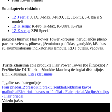
Flair Royal Grinder
Su adapterio rinkiniu:
1Z J serija:
J, JX, J-Max, J-PRO, JE, JE-Plus, J-Ultra ir S
modeliai
1Z K serija:
K-Pro, K-Max, K-Ultra, K-Plus
1Z Z serija:
ZP6 Special
pakuotės turinys: Flair Power Tower korpusas, nerūdijančio plieno
pavaros velenas, piltuvas, įžeminimo padėklas, gaudyklė, kištukas
su akumuliatoriaus indikatoriaus lempute, RDT butelis, vadovas.
Turite klausimą
apie produktą Flair Power Tower (be šlifuoklio) ?
Peržiūrėkite DUK arba užduokite klausimą tiesiogiai diskusijoje.
Eiti į klausimus.
Eiti į klausimus
Jį galite rasti kategorijoje
Flair priedai
1Zpresso
Kiti prekių ženklai
Elektriniai kavos
malūnėliai
Elektriniai kavos malūnėliai - Flair priedai
Akcijos
Akcijos
- Flair priedai
Vaizdo įrašas