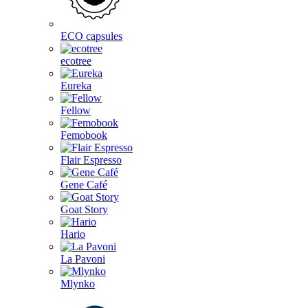
ECO capsules
ecotree
Eureka
Fellow
Femobook
Flair Espresso
Gene Café
Goat Story
Hario
La Pavoni
Mlynko