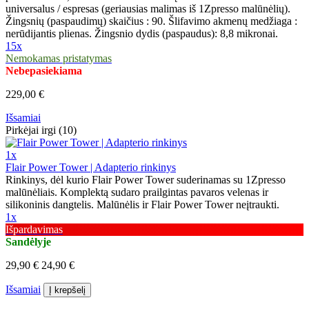
universalus / espresas (geriausias malimas iš 1Zpresso malūnėlių).
Žingsnių (paspaudimų) skaičius : 90. Šlifavimo akmenų medžiaga :
nerūdijantis plienas. Žingsnio dydis (paspaudus): 8,8 mikronai.
15x
Nemokamas pristatymas
Nebepasiekiama
229,00 €
Išsamiai
Pirkėjai irgi (10)
1x
Flair Power Tower | Adapterio rinkinys
Rinkinys, dėl kurio Flair Power Tower suderinamas su 1Zpresso
malūnėliais. Komplektą sudaro prailgintas pavaros velenas ir
silikoninis dangtelis. Malūnėlis ir Flair Power Tower neįtraukti.
1x
Išpardavimas
Sandėlyje
29,90 €
24,90 €
Išsamiai
Į krepšelį