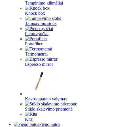
Tampinimo kilimėliai
Knock box
Tampavimo stotis
Pieno ąsočiai
Portafilter
Termometrai
Espresso mirror
Kavos aparato valymas
Stiklo skalavimo priemonė
Kita
Pieno putos