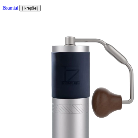
Išsamiai
Į krepšelį