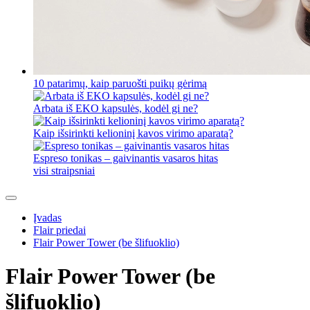
10 patarimų, kaip paruošti puikų gėrimą
Arbata iš EKO kapsulės, kodėl gi ne?
Kaip išsirinkti kelioninį kavos virimo aparatą?
Espreso tonikas – gaivinantis vasaros hitas
visi straipsniai
Įvadas
Flair priedai
Flair Power Tower (be šlifuoklio)
Flair Power Tower (be
šlifuoklio)