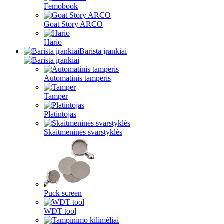
Femobook
Goat Story ARCO
Hario
Barista įrankiai
Automatinis tamperis
Tamper
Platintojas
Skaitmeninės svarstyklės
Puck screen
WDT tool