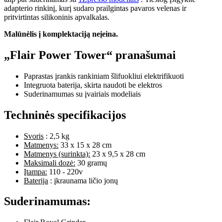
adapterio rinkinį, kurį sudaro prailgintas pavaros velenas ir
pritvirtintas silikoninis apvalkalas.
Malūnėlis į komplektaciją neįeina.
„Flair Power Tower“ pranašumai
Paprastas įrankis rankiniam šlifuokliui elektrifikuoti
Integruota baterija, skirta naudoti be elektros
Suderinamumas su įvairiais modeliais
Techninės specifikacijos
Svoris
: 2,5 kg
Matmenys:
33 x 15 x 28 cm
Matmenys (surinkta):
23 x 9,5 x 28 cm
Maksimali dozė:
30 gramų
Įtampa:
110 - 220v
Baterija
: įkraunama ličio jonų
Suderinamumas: