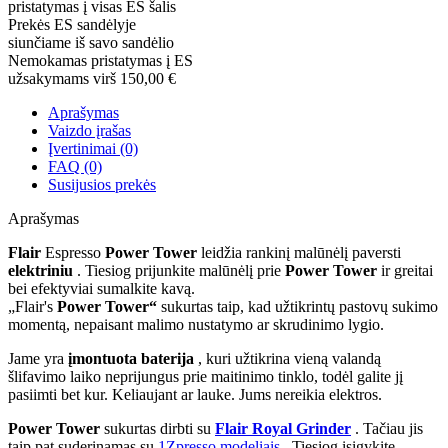
pristatymas į visas ES šalis
Prekės ES sandėlyje
siunčiame iš savo sandėlio
Nemokamas pristatymas į ES
užsakymams virš 150,00 €
Aprašymas
Vaizdo įrašas
Įvertinimai (0)
FAQ (0)
Susijusios prekės
Aprašymas
Flair
Espresso
Power Tower
leidžia rankinį malūnėlį paversti
elektriniu
. Tiesiog prijunkite malūnėlį prie
Power Tower
ir greitai
bei efektyviai sumalkite kavą.
„Flair's
Power Tower“
sukurtas taip, kad užtikrintų pastovų sukimo
momentą, nepaisant malimo nustatymo ar skrudinimo lygio.
Jame yra
įmontuota baterija
, kuri užtikrina vieną valandą
šlifavimo laiko neprijungus prie maitinimo tinklo, todėl galite jį
pasiimti bet kur. Keliaujant ar lauke. Jums nereikia elektros.
Power Tower
sukurtas dirbti su
Flair Royal Grinder
. Tačiau jis
taip pat suderinamas su
1Zpresso modeliais
. Tiesiog įsigykite