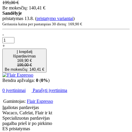
199,00 €
Be mokesčių: 140,41 €
Sandėlyje
pristatymas 13.8.
(
pristatymo variantai
)
Geriausia kaina per pastarąsias 30 dienų: 169,90 €
-
+
Į krepšelį
Išpardavimas
169,90 €
199,00 €
Be mokesčių: 140,41 €
Bendra apžvalga:
0
(
0%
)
0 įvertinimai
Parašyti įvertinimą
Gamintojas:
Flair Espresso
Įgaliotas pardavėjas
Wacaco, Cafelat, Flair ir kt
Specializuotas pardavėjas
pagalba prieš ir po pirkimo
ES pristatymas