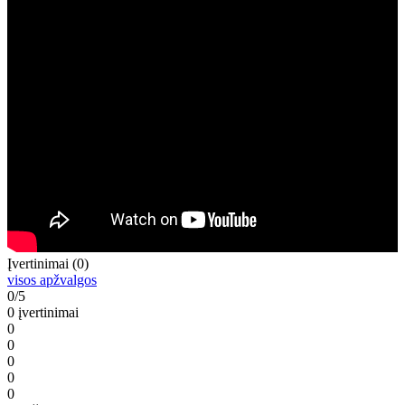
Įvertinimai (0)
visos apžvalgos
0/5
0 įvertinimai
0
0
0
0
0