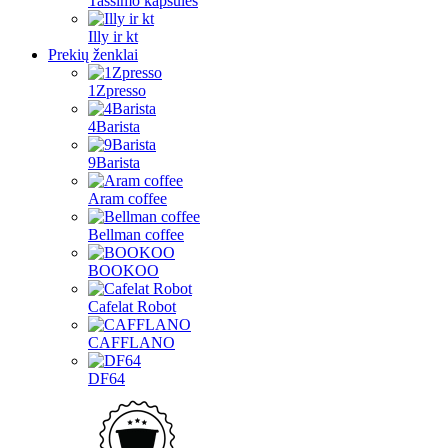
Tassimo kapsulės
Illy ir kt
Prekių ženklai
1Zpresso
4Barista
9Barista
Aram coffee
Bellman coffee
BOOKOO
Cafelat Robot
CAFFLANO
DF64