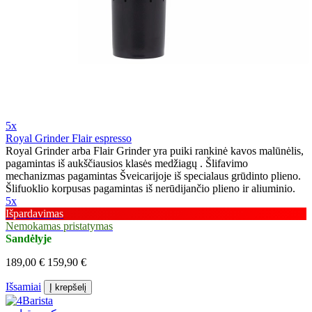
5x
Royal Grinder Flair espresso
Royal Grinder arba Flair Grinder yra puiki rankinė kavos malūnėlis,
pagamintas iš aukščiausios klasės medžiagų . Šlifavimo
mechanizmas pagamintas Šveicarijoje iš specialaus grūdinto plieno.
Šlifuoklio korpusas pagamintas iš nerūdijančio plieno ir aliuminio.
5x
Išpardavimas
Nemokamas pristatymas
Sandėlyje
189,00 €
159,90 €
Išsamiai
Į krepšelį