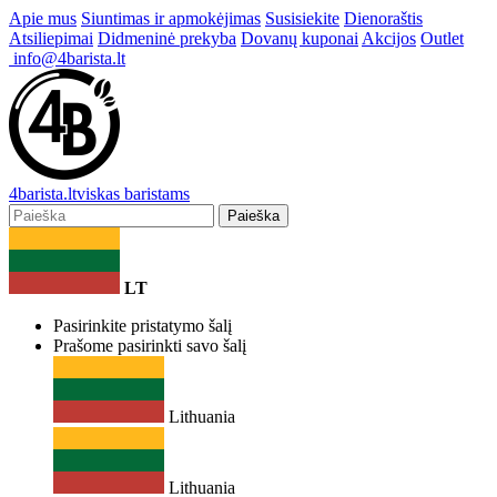
Apie mus
Siuntimas ir apmokėjimas
Susisiekite
Dienoraštis
Atsiliepimai
Didmeninė prekyba
Dovanų kuponai
Akcijos
Outlet
info@4barista.lt
4
barista
.lt
viskas baristams
Paieška
LT
Pasirinkite pristatymo šalį
Prašome pasirinkti savo šalį
Lithuania
Lithuania