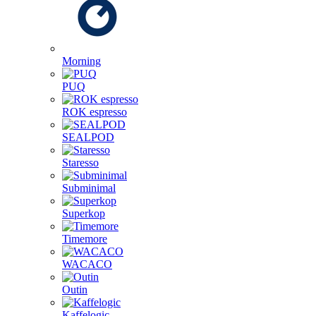
Morning
PUQ
ROK espresso
SEALPOD
Staresso
Subminimal
Superkop
Timemore
WACACO
Outin
Kaffelogic