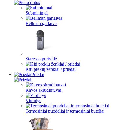
Subminimal
Bellman garlaivis
Staresso purtyklė
Kiti prekių ženklai / priedai
Priedai
Kavos skrudintuvai
Virdulys
Termosiniai puodeliai ir termosiniai buteliai