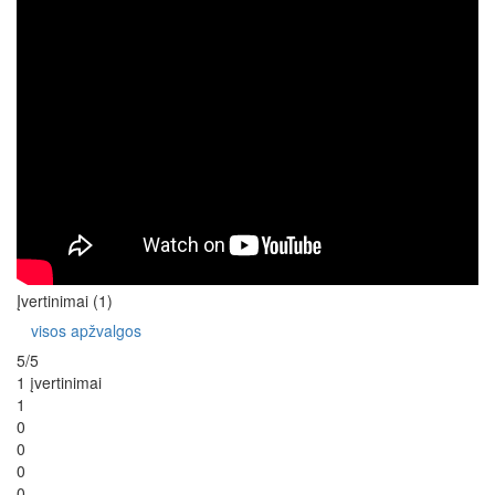
Įvertinimai (1)
visos apžvalgos
5/5
1 įvertinimai
1
0
0
0
0