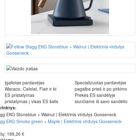
Įgaliotas pardavėjas
Specializuotas pardavėjas
Wacaco, Cafelat, Flair ir kt
pagalba prieš ir po pirkimo
ES pristatymas
Prekės ES sandėlyje
pristatymas į visas ES šalis
siunčiame iš savo sandėlio
rinktys:
ių: 189,26 €