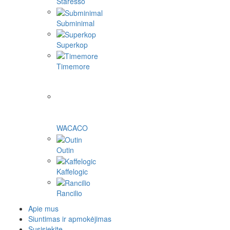
Staresso
Subminimal
Superkop
Timemore
WACACO
Outin
Kaffelogic
Rancilio
Apie mus
Siuntimas ir apmokėjimas
Susisiekite