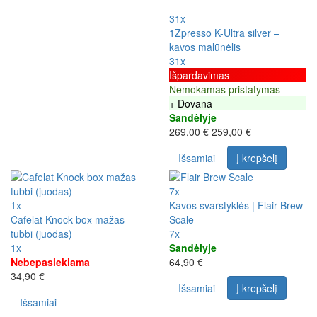
31x
1Zpresso K-Ultra silver –
kavos malūnėlis
31x
Išpardavimas
Nemokamas pristatymas
+ Dovana
Sandėlyje
269,00 €
259,00 €
Išsamiai
Į krepšelį
7x
1x
Kavos svarstyklės | Flair Brew
Cafelat Knock box mažas
Scale
tubbi (juodas)
7x
1x
Sandėlyje
Nebepasiekiama
64,90 €
34,90 €
Išsamiai
Į krepšelį
Išsamiai