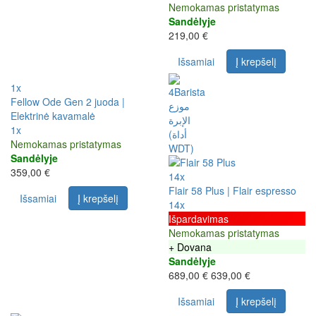
Nemokamas pristatymas
Sandėlyje
219,00 €
Išsamiai
Į krepšelį
1x
Fellow Ode Gen 2 juoda |
Elektrinė kavamalė
1x
Nemokamas pristatymas
Sandėlyje
359,00 €
14x
Flair 58 Plus | Flair espresso
Išsamiai
Į krepšelį
14x
Išpardavimas
Nemokamas pristatymas
+ Dovana
Sandėlyje
689,00 €
639,00 €
Išsamiai
Į krepšelį