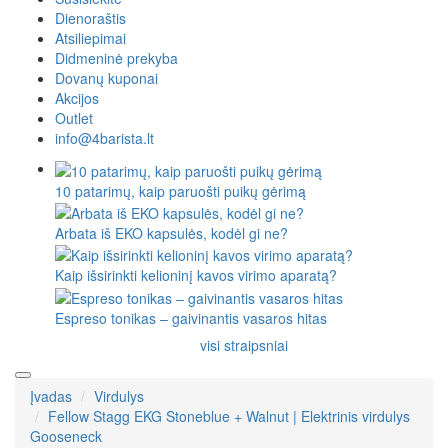
Dienoraštis
Atsiliepimai
Didmeninė prekyba
Dovanų kuponai
Akcijos
Outlet
info@4barista.lt
10 patarimų, kaip paruošti puikų gėrimą
Arbata iš EKO kapsulės, kodėl gi ne?
Kaip išsirinkti kelioninį kavos virimo aparatą?
Espreso tonikas – gaivinantis vasaros hitas
visi straipsniai
Įvadas
Virdulys
Fellow Stagg EKG Stoneblue + Walnut | Elektrinis virdulys
Gooseneck