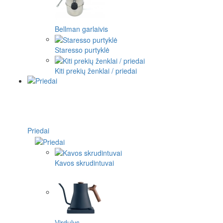
Bellman garlaivis
Staresso purtyklė
Kiti prekių ženklai / priedai
Priedai
Kavos skrudintuvai
Virdulys