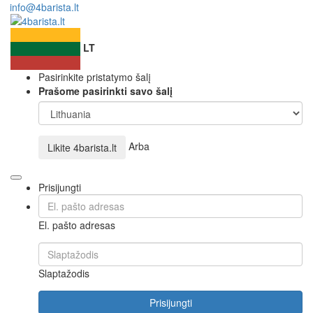
info@4barista.lt
LT
Pasirinkite pristatymo šalį
Prašome pasirinkti savo šalį
Arba
Likite
4barista.lt
Prisijungti
El. pašto adresas
Slaptažodis
Prisijungti