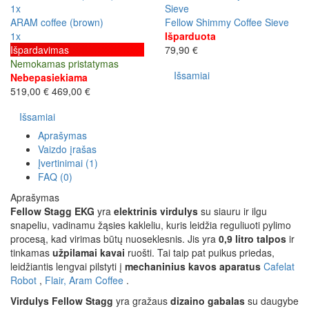
1x
ARAM coffee (brown)
Fellow Shimmy Coffee Sieve
1x
Išparduota
Išpardavimas
79,90 €
Nemokamas pristatymas
Išsamiai
Nebepasiekiama
519,00 €
469,00 €
Išsamiai
Aprašymas
Vaizdo įrašas
Įvertinimai (1)
FAQ (0)
Aprašymas
Fellow Stagg EKG
yra
elektrinis virdulys
su siauru ir ilgu
snapeliu, vadinamu žąsies kakleliu, kuris leidžia reguliuoti pylimo
procesą, kad virimas būtų nuoseklesnis. Jis yra
0,9 litro talpos
ir
tinkamas
užpilamai kavai
ruošti. Tai taip pat puikus priedas,
leidžiantis lengvai pilstyti į
mechaninius kavos aparatus
Cafelat
Robot
,
Flair,
Aram Coffee
.
Virdulys Fellow Stagg
yra gražaus
dizaino gabalas
su daugybe