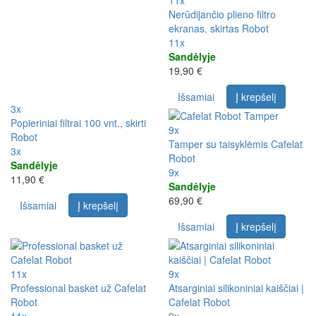
11x
Nerūdijančio plieno filtro
ekranas, skirtas Robot
11x
Sandėlyje
19,90 €
Išsamiai
Į krepšelį
3x
Popieriniai filtrai 100 vnt., skirti
9x
Robot
Tamper su taisyklėmis Cafelat
3x
Robot
Sandėlyje
9x
11,90 €
Sandėlyje
69,90 €
Išsamiai
Į krepšelį
Išsamiai
Į krepšelį
11x
9x
Professional basket už Cafelat
Atsarginiai silikoniniai kaiščiai |
Robot
Cafelat Robot