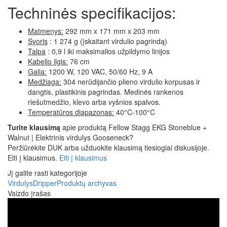
Techninės specifikacijos:
Matmenys:
292 mm x 171 mm x 203 mm
Svoris
: 1 274 g (įskaitant virdulio pagrindą)
Talpa
: 0,9 l iki maksimalios užpildymo linijos
Kabelio ilgis:
76 cm
Galia:
1200 W, 120 VAC, 50/60 Hz, 9 A
Medžiaga:
304 nerūdijančio plieno virdulio korpusas ir
dangtis, plastikinis pagrindas. Medinės rankenos
riešutmedžio, klevo arba vyšnios spalvos.
Temperatūros diapazonas:
40°C-100°C
Turite klausimą
apie produktą Fellow Stagg EKG Stoneblue +
Walnut | Elektrinis virdulys Gooseneck?
Peržiūrėkite DUK arba užduokite klausimą tiesiogiai diskusijoje.
Eiti į klausimus.
Eiti į klausimus
Jį galite rasti kategorijoje
Virdulys
Dripper
Produktų archyvas
Vaizdo įrašas