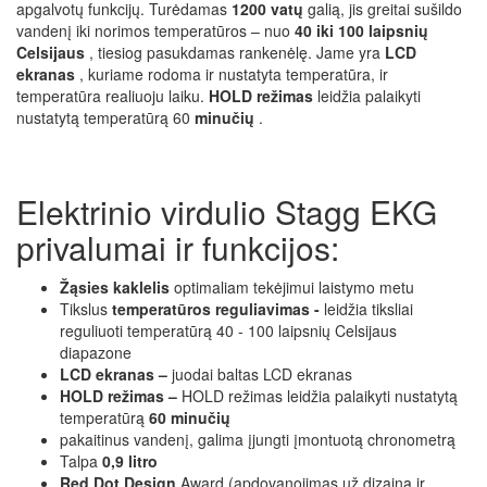
apgalvotų funkcijų. Turėdamas
1200 vatų
galią, jis greitai sušildo
vandenį iki norimos temperatūros – nuo
40 iki 100 laipsnių
Celsijaus
, tiesiog pasukdamas rankenėlę. Jame yra
LCD
ekranas
, kuriame rodoma ir nustatyta temperatūra, ir
temperatūra realiuoju laiku.
HOLD režimas
leidžia palaikyti
nustatytą temperatūrą 60
minučių
.
Elektrinio virdulio Stagg EKG
privalumai ir funkcijos:
Žąsies kaklelis
optimaliam tekėjimui laistymo metu
Tikslus
temperatūros reguliavimas -
leidžia tiksliai
reguliuoti temperatūrą 40 - 100 laipsnių Celsijaus
diapazone
LCD ekranas –
juodai baltas LCD ekranas
HOLD režimas –
HOLD režimas leidžia palaikyti nustatytą
temperatūrą
60 minučių
pakaitinus vandenį, galima įjungti įmontuotą chronometrą
Talpa
0,9 litro
Red Dot Design
Award (apdovanojimas už dizainą ir