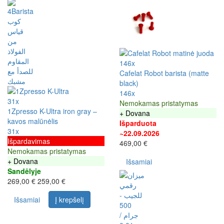
146x
Cafelat Robot barista (matte
black)
146x
31x
Nemokamas pristatymas
1Zpresso K-Ultra iron gray –
+ Dovana
kavos malūnėlis
Išparduota
31x
~22.09.2026
Išpardavimas
469,00 €
Nemokamas pristatymas
+ Dovana
Išsamiai
Sandėlyje
269,00 €
259,00 €
Išsamiai
Į krepšelį