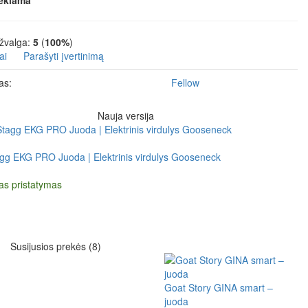
ekiama
žvalga:
5
(
100%
)
ai
Parašyti įvertinimą
as:
Fellow
Nauja versija
gg EKG PRO Juoda | Elektrinis virdulys Gooseneck
s pristatymas
Susijusios prekės (8)
Goat Story GINA smart –
juoda