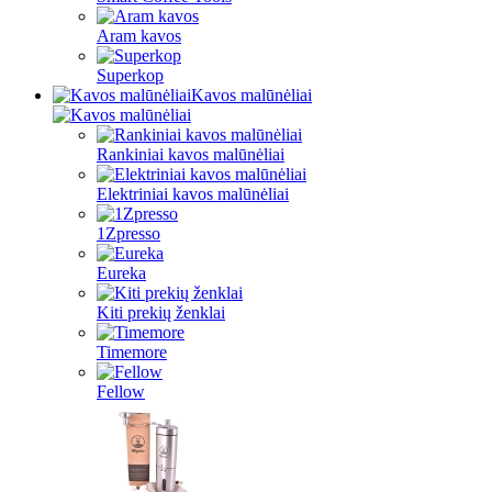
Aram kavos
Superkop
Kavos malūnėliai
Rankiniai kavos malūnėliai
Elektriniai kavos malūnėliai
1Zpresso
Eureka
Kiti prekių ženklai
Timemore
Fellow