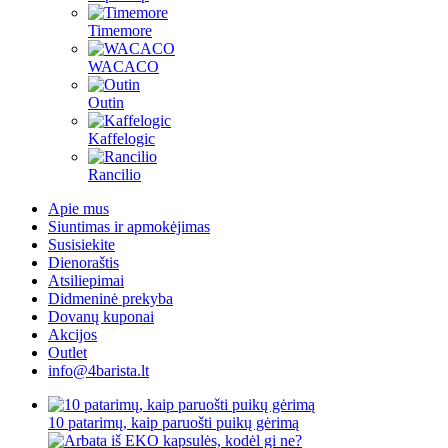
Timemore
WACACO
Outin
Kaffelogic
Rancilio
Apie mus
Siuntimas ir apmokėjimas
Susisiekite
Dienoraštis
Atsiliepimai
Didmeninė prekyba
Dovanų kuponai
Akcijos
Outlet
info@4barista.lt
10 patarimų, kaip paruošti puikų gėrimą