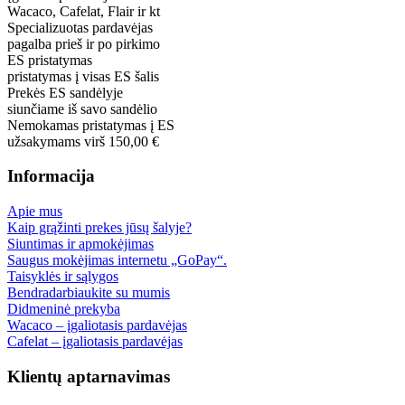
Wacaco, Cafelat, Flair ir kt
Specializuotas pardavėjas
pagalba prieš ir po pirkimo
ES pristatymas
pristatymas į visas ES šalis
Prekės ES sandėlyje
siunčiame iš savo sandėlio
Nemokamas pristatymas į ES
užsakymams virš 150,00 €
Informacija
Apie mus
Kaip grąžinti prekes jūsų šalyje?
Siuntimas ir apmokėjimas
Saugus mokėjimas internetu „GoPay“.
Taisyklės ir sąlygos
Bendradarbiaukite su mumis
Didmeninė prekyba
Wacaco – įgaliotasis pardavėjas
Cafelat – įgaliotasis pardavėjas
Klientų aptarnavimas