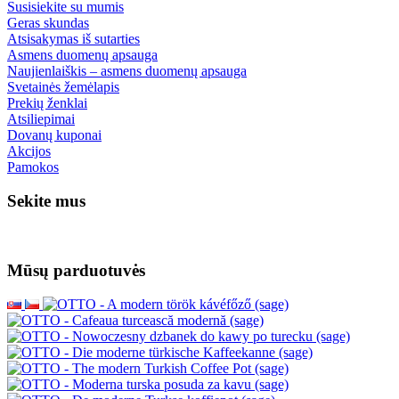
Susisiekite su mumis
Geras skundas
Atsisakymas iš sutarties
Asmens duomenų apsauga
Naujienlaiškis – asmens duomenų apsauga
Svetainės žemėlapis
Prekių ženklai
Atsiliepimai
Dovanų kuponai
Akcijos
Pamokos
Sekite mus
Mūsų parduotuvės