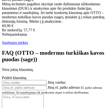
Mūsų techninės pagalbos skyriuje rasite dažniausiai užduodamus
klausimus (DUK) ir atsakymus apie šio produkto funkcijas,
parametrus ir naudojimą. Jei turite konkretų klausimą apie OTTO –
modernus turkiškas kavos puodas (sage), įtraukite jį į toliau pateiktą
diskusijų forumą. Mielai į jį atsakysime.
69,90 €
Be mokesčių: 57,77 €
Nebepasiekiama
Susijusios prekės
FAQ (OTTO – modernus turkiškas kavos
puodas (sage))
Nėra jokių klausimų.
Pridėti klausimą
Jūsų vardas:
Jūsų el. pašto adresas
El. pašto adresas
nebūtinas. Jis naudojamas tik atsakymui siųsti ir nebus skelbiamas.