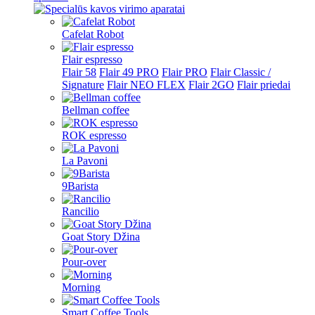
Cafelat Robot
Flair espresso
Flair 58
Flair 49 PRO
Flair PRO
Flair Classic /
Signature
Flair NEO FLEX
Flair 2GO
Flair priedai
Bellman coffee
ROK espresso
La Pavoni
9Barista
Rancilio
Goat Story Džina
Pour-over
Morning
Smart Coffee Tools