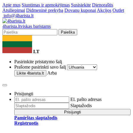
Apie mus
Siuntimas ir apmokėjimas
Susisiekite
Dienoraštis
Atsiliepimai
Didmeninė prekyba
Dovanų kuponai
Akcijos
Outlet
info@4barista.lt
4
barista
.lt
viskas baristams
Paieška
LT
Pasirinkite pristatymo šalį
Prašome pasirinkti savo šalį
Arba
Likite
4barista.lt
Prisijungti
El. pašto adresas
Slaptažodis
Prisijungti
Pamirštas slaptažodis
Registruotis