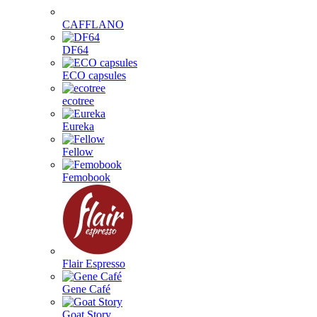
CAFFLANO
DF64
ECO capsules
ecotree
Eureka
Fellow
Femobook
Flair Espresso
Gene Café
Goat Story