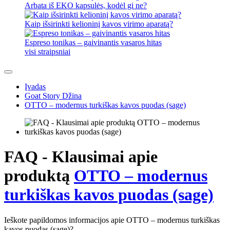
Arbata iš EKO kapsulės, kodėl gi ne?
Kaip išsirinkti kelioninį kavos virimo aparatą?
Espreso tonikas – gaivinantis vasaros hitas
visi straipsniai
Įvadas
Goat Story Džina
OTTO – modernus turkiškas kavos puodas (sage)
FAQ - Klausimai apie
produktą
OTTO – modernus
turkiškas kavos puodas (sage)
Ieškote papildomos informacijos apie OTTO – modernus turkiškas
kavos puodas (sage)?