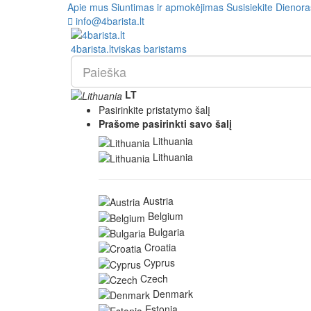
Apie mus
Siuntimas ir apmokėjimas
Susisiekite
Dienora
info@4barista.lt
4
barista
.lt
viskas baristams
LT
Pasirinkite pristatymo šalį
Prašome pasirinkti savo šalį
Lithuania
Lithuania
Austria
Belgium
Bulgaria
Croatia
Cyprus
Czech
Denmark
Estonia