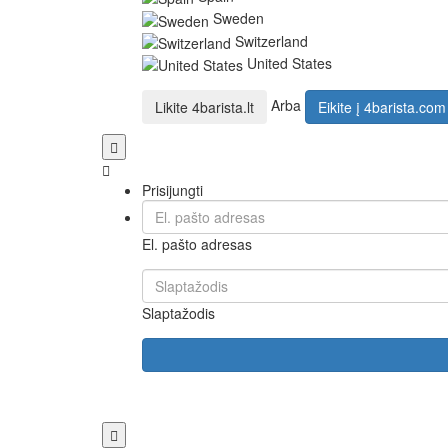
Sweden
Switzerland
United States
Arba
Likite
4barista.lt
Eikite į
4barista.com
Prisijungti
El. pašto adresas
Slaptažodis