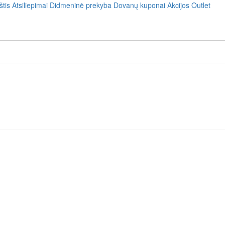
štis
Atsiliepimai
Didmeninė prekyba
Dovanų kuponai
Akcijos
Outlet