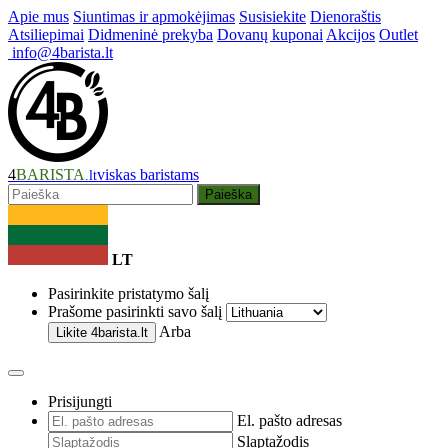
Apie mus
Siuntimas ir apmokėjimas
Susisiekite
Dienoraštis
Atsiliepimai
Didmeninė prekyba
Dovanų kuponai
Akcijos
Outlet
info@4barista.lt
4
BARISTA
viskas baristams
.lt
Paieška
LT
Pasirinkite pristatymo šalį
Prašome pasirinkti savo šalį
Arba
Likite
4barista.lt
Prisijungti
El. pašto adresas
Slaptažodis