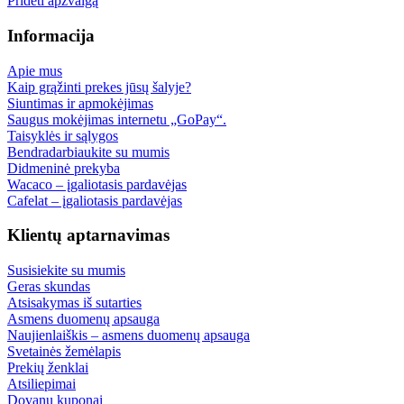
Pridėti apžvalgą
Informacija
Apie mus
Kaip grąžinti prekes jūsų šalyje?
Siuntimas ir apmokėjimas
Saugus mokėjimas internetu „GoPay“.
Taisyklės ir sąlygos
Bendradarbiaukite su mumis
Didmeninė prekyba
Wacaco – įgaliotasis pardavėjas
Cafelat – įgaliotasis pardavėjas
Klientų aptarnavimas
Susisiekite su mumis
Geras skundas
Atsisakymas iš sutarties
Asmens duomenų apsauga
Naujienlaiškis – asmens duomenų apsauga
Svetainės žemėlapis
Prekių ženklai
Atsiliepimai
Dovanų kuponai