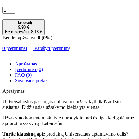
-
+
Į krepšelį
9,90 €
Be mokesčių: 8,18 €
Bendra apžvalga:
0
(
0%
)
0 įvertinimai
Parašyti įvertinimą
Aprašymas
Įvertinimai (0)
FAQ (0)
Susijusios prekės
Aprašymas
Universaliosios paslaugos dalį galima užsisakyti tik iš anksto
susitarus. Didžiausias užsakymo kiekis yra vienas.
Užsakymo komentarų skiltyje nurodykite prekės tipą, kad galėtume
apdoroti užsakymą. Labai ačiū.
Turite klausimą
apie produktą Universalaus aptarnavimo dalis?