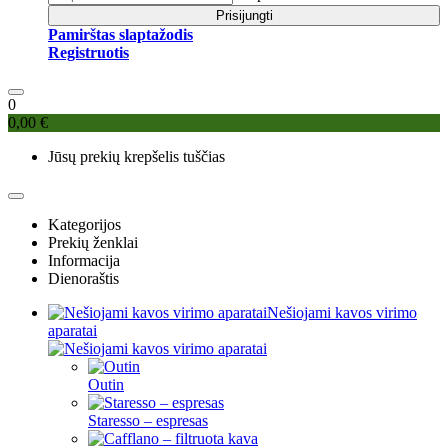
Prisijungti
Pamirštas slaptažodis
Registruotis
0
0,00 €
Jūsų prekių krepšelis tuščias
Kategorijos
Prekių ženklai
Informacija
Dienoraštis
Nešiojami kavos virimo
aparatai
Outin
Staresso – espresas