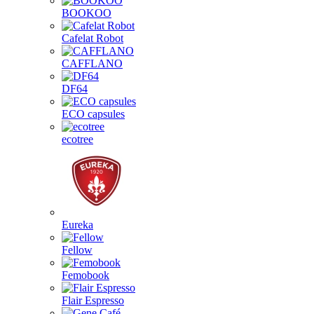
BOOKOO
Cafelat Robot
CAFFLANO
DF64
ECO capsules
ecotree
Eureka
Fellow
Femobook
Flair Espresso