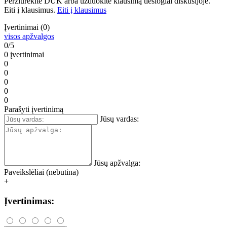
Peržiūrėkite DUK arba užduokite klausimą tiesiogiai diskusijoje.
Eiti į klausimus.
Eiti į klausimus
Įvertinimai (0)
visos apžvalgos
0/5
0 įvertinimai
0
0
0
0
0
Parašyti įvertinimą
Jūsų vardas:
Jūsų apžvalga:
Paveikslėliai (nebūtina)
+
Įvertinimas: