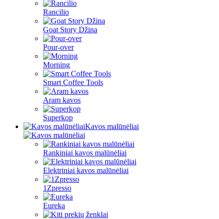
Rancilio
Goat Story Džina
Pour-over
Morning
Smart Coffee Tools
Aram kavos
Superkop
Kavos malūnėliai
Rankiniai kavos malūnėliai
Elektriniai kavos malūnėliai
1Zpresso
Eureka