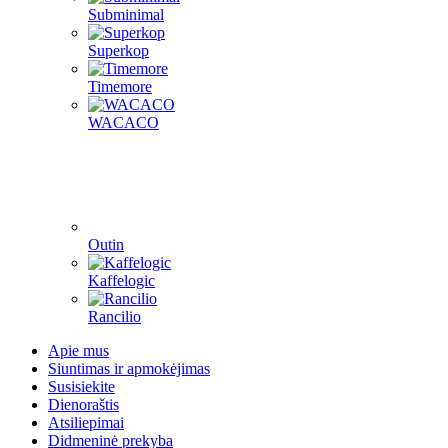
Subminimal
Superkop
Timemore
WACACO
Outin
Kaffelogic
Rancilio
Apie mus
Siuntimas ir apmokėjimas
Susisiekite
Dienoraštis
Atsiliepimai
Didmeninė prekyba