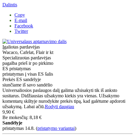
Dalintis
Copy
E-mail
Facebook
Twitter
Įgaliotas pardavėjas
Wacaco, Cafelat, Flair ir kt
Specializuotas pardavėjas
pagalba prieš ir po pirkimo
ES pristatymas
pristatymas į visas ES šalis
Prekės ES sandėlyje
siunčiame iš savo sandėlio
Universaliosios paslaugos dalį galima užsisakyti tik iš anksto
susitarus. Didžiausias užsakymo kiekis yra vienas. Užsakymo
komentarų skiltyje nurodykite prekės tipą, kad galėtume apdoroti
užsakymą. Labai ačiū.
Rodyti daugiau
9,90 €
Be mokesčių: 8,18 €
Sandėlyje
pristatymas 14.8.
(
pristatymo variantai
)