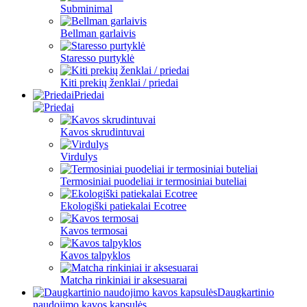
Subminimal
Bellman garlaivis
Staresso purtyklė
Kiti prekių ženklai / priedai
Priedai
Kavos skrudintuvai
Virdulys
Termosiniai puodeliai ir termosiniai buteliai
Ekologiški patiekalai Ecotree
Kavos termosai
Kavos talpyklos
Matcha rinkiniai ir aksesuarai
Daugkartinio
naudojimo kavos kapsulės