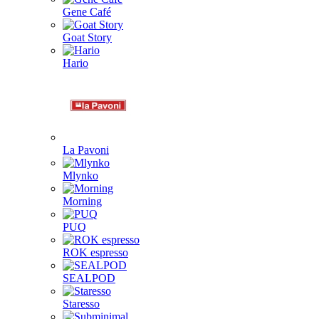
Gene Café
Goat Story
Hario
La Pavoni
Mlynko
Morning
PUQ
ROK espresso
SEALPOD
Staresso