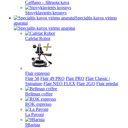
Cafflano – filtruota kava
Stovyklavietės krosnys
Specialūs kavos virimo
aparatai
Cafelat Robot
Flair espresso
Flair 58
Flair 49 PRO
Flair PRO
Flair Classic /
Signature
Flair NEO FLEX
Flair 2GO
Flair priedai
Bellman coffee
ROK espresso
La Pavoni
9Barista