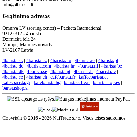
info@4barista.lt
Grąžinimo adresas
Omniva LV (sorting center) – Packeta International
92122312 - 4barista.lt
Dzirnieku iela 24
Mārupe, Mārupes novads
LV-2167 Latvia
4barista.sk
|
4barista.cz
|
4barista.hu
|
4barista.ro
|
4barista.pl
|
4barista.de
|
4barista.com
|
4barista.hr
|
4barista.nl
|
4barista.be
|
4barista.dk
|
4barista.se
|
4barista.pt
|
4barista.fi
|
4barista.lv
|
4barista.ee
|
4barista.ch
|
cafebarista.fr
|
kaffeebarista.at
|
kafesbarista.gr
|
kafebarista.bg
|
baristacaffe.it
|
baristashop.es
|
baristashop.si
Copyright © 2016 - 2026 NajTrade s.r.o. Visos teisės saugomos.