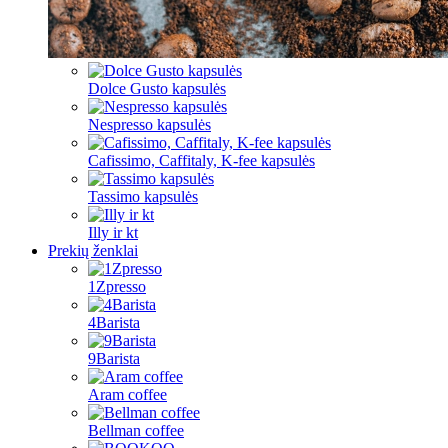
Dolce Gusto kapsulės
Nespresso kapsulės
Cafissimo, Caffitaly, K-fee kapsulės
Tassimo kapsulės
Illy ir kt
Prekių ženklai
1Zpresso
4Barista
9Barista
Aram coffee
Bellman coffee