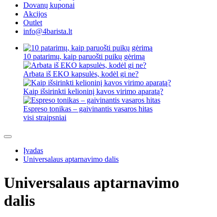
Dovanų kuponai
Akcijos
Outlet
info@4barista.lt
10 patarimų, kaip paruošti puikų gėrimą
Arbata iš EKO kapsulės, kodėl gi ne?
Kaip išsirinkti kelioninį kavos virimo aparatą?
Espreso tonikas – gaivinantis vasaros hitas
visi straipsniai
Įvadas
Universalaus aptarnavimo dalis
Universalaus aptarnavimo
dalis