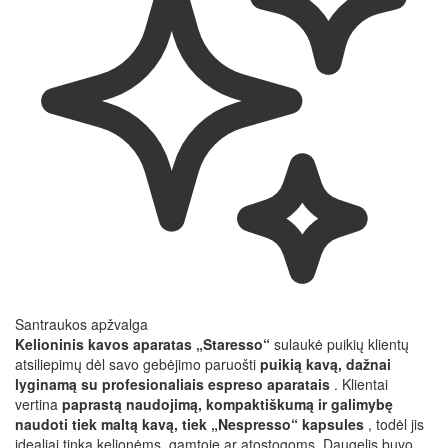
Santraukos apžvalga
Kelioninis kavos aparatas „Staresso“
sulaukė puikių klientų
atsiliepimų dėl savo gebėjimo paruošti
puikią kavą, dažnai
lyginamą su profesionaliais espreso aparatais
. Klientai
vertina
paprastą naudojimą, kompaktiškumą ir galimybę
naudoti tiek maltą kavą, tiek „Nespresso“ kapsules
, todėl jis
idealiai tinka kelionėms, gamtoje ar atostogoms. Daugelis buvo