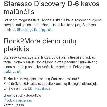
Staresso Discovery D-6 kavos
malūnėlis
Jei norite mėgautis tikrai šviežia ir skania kava, rekomenduojame
kavą sumalti prieš pat ruošiant. Jis puikiai tinka jūsų Staresso
rinkiniui.
Šlifuoklį galite įsigyti čia.
Rock2More pieno putų
plakiklis
Staresso kavos aparatai leidžia putoti pieną tiesiai stūmokliu,
tačiau pieno plakiklis Rock2More leidžia pagaminti minkštesnę
pieno putą, taip pat tinka ruošti kitus gėrimus. Pirkite putų
plaktuvą čia.
Turite klausimą
apie produktą Staresso (rožinė)?
Peržiūrėkite DUK arba užduokite klausimą tiesiogiai diskusijoje.
Eiti į klausimus.
Eiti į klausimus
Jį galite rasti kategorijoje
Produktų archyvas
Vaizdo įrašas