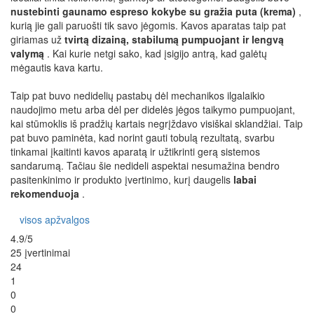
nustebinti gaunamo espreso kokybe su gražia puta (krema)
,
kurią jie gali paruošti tik savo jėgomis. Kavos aparatas taip pat
giriamas už
tvirtą dizainą, stabilumą pumpuojant ir lengvą
valymą
. Kai kurie netgi sako, kad įsigijo antrą, kad galėtų
mėgautis kava kartu.
Taip pat buvo nedidelių pastabų dėl mechanikos ilgalaikio
naudojimo metu arba dėl per didelės jėgos taikymo pumpuojant,
kai stūmoklis iš pradžių kartais negrįždavo visiškai sklandžiai. Taip
pat buvo paminėta, kad norint gauti tobulą rezultatą, svarbu
tinkamai įkaitinti kavos aparatą ir užtikrinti gerą sistemos
sandarumą. Tačiau šie nedideli aspektai nesumažina bendro
pasitenkinimo ir produkto įvertinimo, kurį daugelis
labai
rekomenduoja
.
visos apžvalgos
4.9/5
25 įvertinimai
24
1
0
0