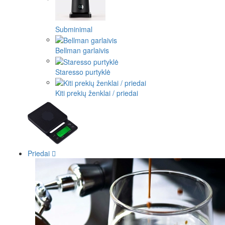
Subminimal
Bellman garlaivis
Staresso purtyklė
Kiti prekių ženklai / priedai
Priedai