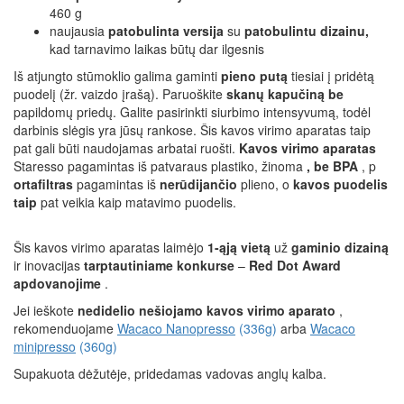
460 g
naujausia
patobulinta versija
su
patobulintu dizainu,
kad tarnavimo laikas būtų dar ilgesnis
Iš atjungto stūmoklio galima gaminti
pieno putą
tiesiai į pridėtą
puodelį (žr. vaizdo įrašą). Paruoškite
skanų kapučiną
be
papildomų priedų. Galite pasirinkti siurbimo intensyvumą, todėl
darbinis slėgis yra jūsų rankose. Šis kavos virimo aparatas taip
pat gali būti naudojamas arbatai ruošti.
Kavos virimo aparatas
Staresso pagamintas iš patvaraus plastiko, žinoma
,
be BPA
, p
ortafiltras
pagamintas iš
nerūdijančio
plieno, o
kavos puodelis
taip
pat veikia kaip matavimo puodelis.
Šis kavos virimo aparatas laimėjo
1-ąją vietą
už
gaminio dizainą
ir inovacijas
tarptautiniame konkurse
–
Red Dot Award
apdovanojime
.
Jei ieškote
nedidelio nešiojamo kavos virimo aparato
,
rekomenduojame
Wacaco Nanopresso
(336g)
arba
Wacaco
minipresso
(360g)
Supakuota dėžutėje, pridedamas vadovas anglų kalba.