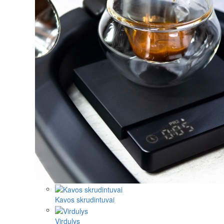
Kavos skrudintuvai
Virdulys