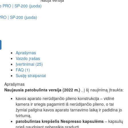
PRO | SP-200 (juoda)
Aprašymas
Vaizdo įrašas
Įvertinimai (25)
FAQ (1)
Susiję straipsniai
Aprašymas
Naujausia patobulinta versija (2022 m.)
, į šį naujinimą įtraukta:
kavos aparato nerūdijančio plieno konstrukcija – vidinė
kamera ir sriegis pagaminti iš nerūdijančio plieno, o tai
žymiai pailgina kavos aparato tarnavimo laiką ir padidina jo
tvirtumą,
patobulintas krepšelis Nespresso kapsulėms
– kapsulių
prieš naudojant nebereikia pradurti,