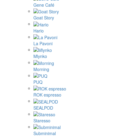
Gene Café
Goat Story
Hario
La Pavoni
Mlynko
Morning
PUQ
ROK espresso
SEALPOD
Staresso
Subminimal