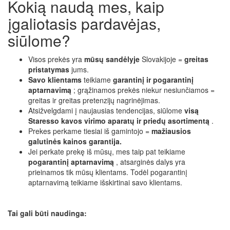
Kokią naudą mes, kaip
įgaliotasis pardavėjas,
siūlome?
Visos prekės yra
mūsų sandėlyje
Slovakijoje =
greitas
pristatymas
jums.
Savo klientams
teikiame
garantinį ir pogarantinį
aptarnavimą
; grąžinamos prekės niekur nesiunčiamos =
greitas ir greitas pretenzijų nagrinėjimas.
Atsižvelgdami į naujausias tendencijas, siūlome
visą
Staresso kavos virimo aparatų ir priedų asortimentą
.
Prekes perkame tiesiai iš gamintojo =
mažiausios
galutinės kainos garantija.
Jei perkate prekę iš mūsų, mes taip pat teikiame
pogarantinį aptarnavimą
, atsarginės dalys yra
prieinamos tik mūsų klientams. Todėl pogarantinį
aptarnavimą teikiame išskirtinai savo klientams.
Tai gali būti naudinga: