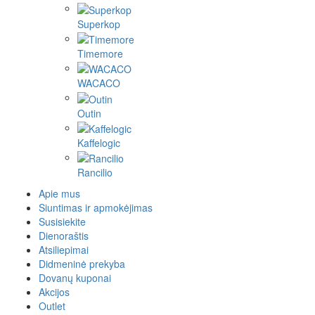
Superkop
Timemore
WACACO
Outin
Kaffelogic
Rancilio
Apie mus
Siuntimas ir apmokėjimas
Susisiekite
Dienoraštis
Atsiliepimai
Didmeninė prekyba
Dovanų kuponai
Akcijos
Outlet