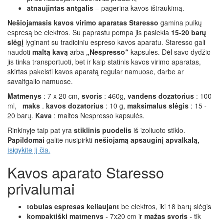
atnaujintas antgalis
– pagerina kavos ištraukimą.
Nešiojamasis kavos virimo aparatas Staresso
gamina puikų
espresą be elektros. Su paprastu pompa jis pasiekia
15-20 barų
slėgį
lyginant su tradiciniu espreso kavos aparatu. Staresso gali
naudoti
maltą kavą
arba
„Nespresso“
kapsules. Dėl savo dydžio
jis tinka transportuoti, bet ir kaip statinis kavos virimo aparatas,
skirtas pakeisti kavos aparatą regular namuose, darbe ar
savaitgalio namuose.
Matmenys
: 7 x 20 cm,
svoris
: 460g,
vandens dozatorius
: 100
ml,
maks
.
kavos dozatorius
: 10 g,
maksimalus slėgis
: 15 -
20 barų.
Kava
: maltos Nespresso kapsulės.
Rinkinyje taip pat yra
stiklinis puodelis
iš izoliuoto stiklo.
Papildomai
galite nusipirkti
nešiojamą apsauginį apvalkalą,
įsigykite jį čia.
Kavos aparato Staresso
privalumai
tobulas espresas keliaujant
be elektros, iki 18 barų slėgis
kompaktiški matmenys
- 7x20 cm ir
mažas svoris
- tik