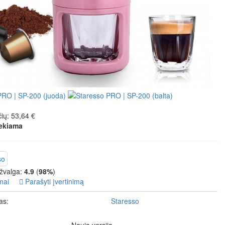
ių: 53,64 €
ekiama
žvalga:
4.9
(
98%
)
mai
Parašyti įvertinimą
as:
Staresso
Nauja versija