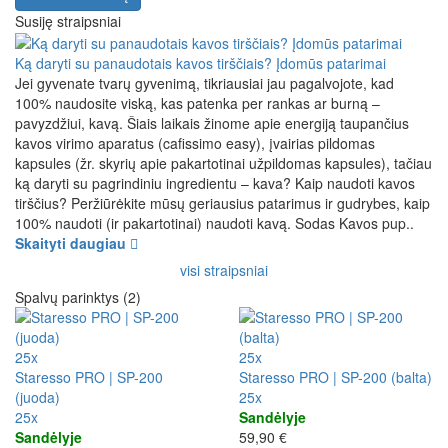
Susiję straipsniai
Ką daryti su panaudotais kavos tirščiais? Įdomūs patarimai
Jei gyvenate tvarų gyvenimą, tikriausiai jau pagalvojote, kad
100% naudosite viską, kas patenka per rankas ar burną –
pavyzdžiui, kavą. Šiais laikais žinome apie energiją taupančius
kavos virimo aparatus (cafissimo easy), įvairias pildomas
kapsules (žr. skyrių apie pakartotinai užpildomas kapsules), tačiau
ką daryti su pagrindiniu ingredientu – kava? Kaip naudoti kavos
tirščius? Peržiūrėkite mūsų geriausius patarimus ir gudrybes, kaip
100% naudoti (ir pakartotinai) naudoti kavą. Sodas Kavos pup..
Skaityti daugiau
visi straipsniai
Spalvų parinktys (2)
25x
25x
Staresso PRO | SP-200
Staresso PRO | SP-200 (balta)
(juoda)
25x
25x
Sandėlyje
Sandėlyje
59,90 €