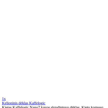
1x
Kelioninis dėklas Kaffelogic
Kietas Kaffelogic Nano7 kavos skrudintuvo dėklas. Kieto korpuso