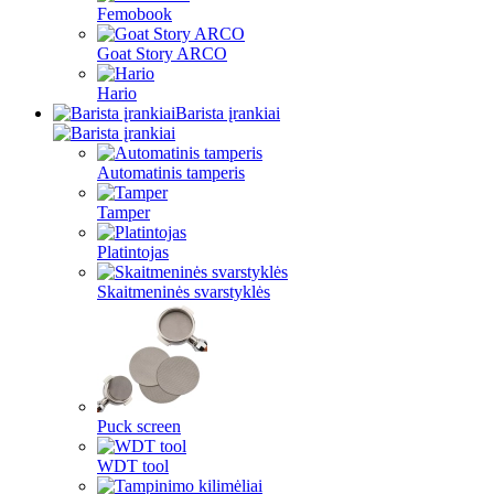
Femobook
Goat Story ARCO
Hario
Barista įrankiai
Automatinis tamperis
Tamper
Platintojas
Skaitmeninės svarstyklės
Puck screen
WDT tool