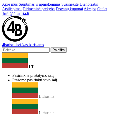
Apie mus
Siuntimas ir apmokėjimas
Susisiekite
Dienoraštis
Atsiliepimai
Didmeninė prekyba
Dovanų kuponai
Akcijos
Outlet
info@4barista.lt
4
barista
.lt
viskas baristams
Paieška
LT
Pasirinkite pristatymo šalį
Prašome pasirinkti savo šalį
Lithuania
Lithuania