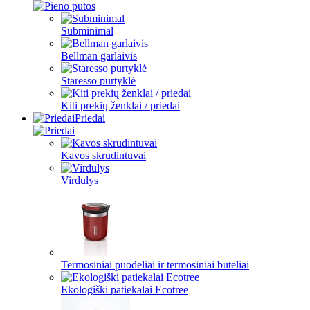
Subminimal
Bellman garlaivis
Staresso purtyklė
Kiti prekių ženklai / priedai
Priedai
Kavos skrudintuvai
Virdulys
Termosiniai puodeliai ir termosiniai buteliai
Ekologiški patiekalai Ecotree