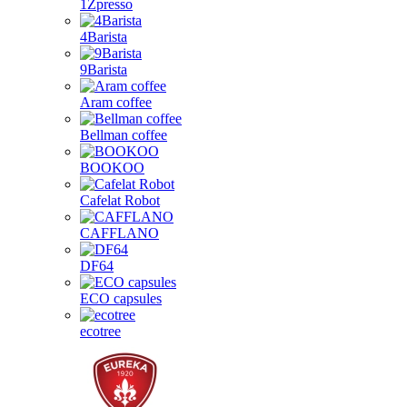
1Zpresso
4Barista
9Barista
Aram coffee
Bellman coffee
BOOKOO
Cafelat Robot
CAFFLANO
DF64
ECO capsules
ecotree