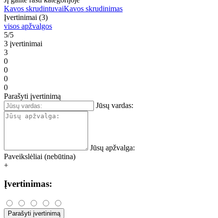
Kavos skrudintuvai
Kavos skrudinimas
Įvertinimai (3)
visos apžvalgos
5/5
3 įvertinimai
3
0
0
0
0
Parašyti įvertinimą
Jūsų vardas:
Jūsų apžvalga:
Paveikslėliai (nebūtina)
+
Įvertinimas:
Parašyti įvertinimą