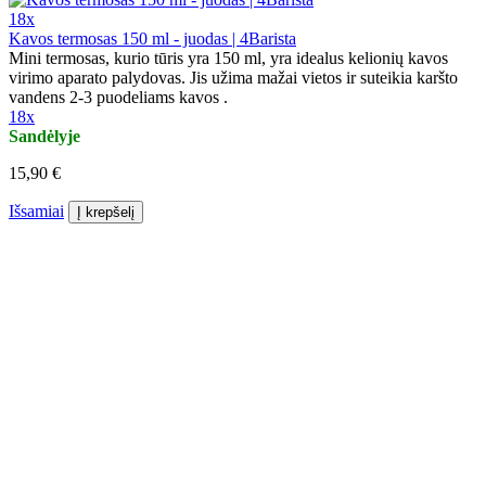
18x
Kavos termosas 150 ml - juodas | 4Barista
Mini termosas, kurio tūris yra 150 ml, yra idealus kelionių kavos
virimo aparato palydovas. Jis užima mažai vietos ir suteikia karšto
vandens 2-3 puodeliams kavos .
18x
Sandėlyje
15,90 €
Išsamiai
Į krepšelį