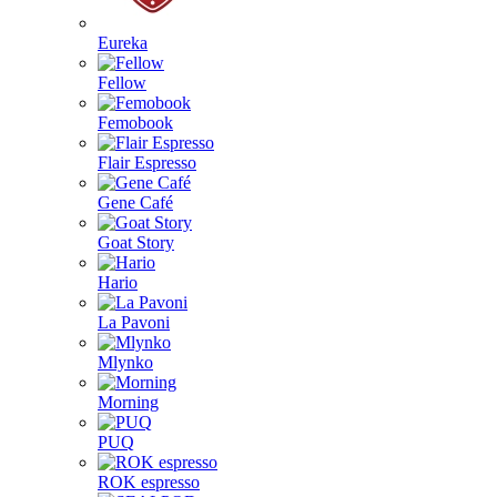
Eureka
Fellow
Femobook
Flair Espresso
Gene Café
Goat Story
Hario
La Pavoni
Mlynko
Morning
PUQ
ROK espresso