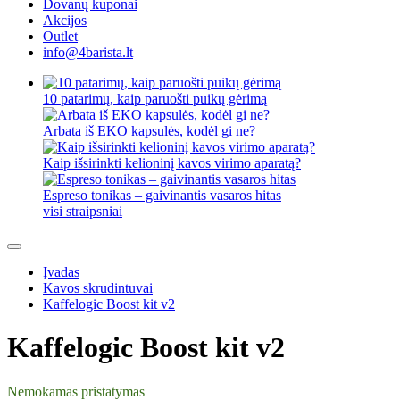
Dovanų kuponai
Akcijos
Outlet
info@4barista.lt
10 patarimų, kaip paruošti puikų gėrimą
Arbata iš EKO kapsulės, kodėl gi ne?
Kaip išsirinkti kelioninį kavos virimo aparatą?
Espreso tonikas – gaivinantis vasaros hitas
visi straipsniai
Įvadas
Kavos skrudintuvai
Kaffelogic Boost kit v2
Kaffelogic Boost kit v2
Nemokamas pristatymas