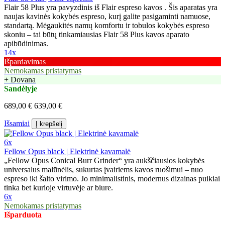
Flair 58 Plus yra pavyzdinis iš Flair espreso kavos . Šis aparatas yra
naujas kavinės kokybės espreso, kurį galite pasigaminti namuose,
standartą. Mėgaukitės namų komfortu ir tobulos kokybės espreso
skoniu – tai būtų tinkamiausias Flair 58 Plus kavos aparato
apibūdinimas.
14x
Išpardavimas
Nemokamas pristatymas
+ Dovana
Sandėlyje
689,00 €
639,00 €
Išsamiai
Į krepšelį
6x
Fellow Opus black | Elektrinė kavamalė
„Fellow Opus Conical Burr Grinder“ yra aukščiausios kokybės
universalus malūnėlis, sukurtas įvairiems kavos ruošimui – nuo
espreso iki šalto virimo. Jo minimalistinis, modernus dizainas puikiai
tinka bet kurioje virtuvėje ar biure.
6x
Nemokamas pristatymas
Išparduota