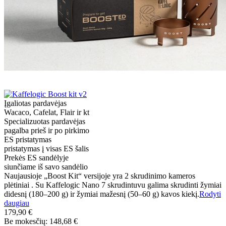
Įgaliotas pardavėjas
Wacaco, Cafelat, Flair ir kt
Specializuotas pardavėjas
pagalba prieš ir po pirkimo
ES pristatymas
pristatymas į visas ES šalis
Prekės ES sandėlyje
siunčiame iš savo sandėlio
Naujausioje „Boost Kit“ versijoje yra 2 skrudinimo kameros
plėtiniai . Su Kaffelogic Nano 7 skrudintuvu galima skrudinti žymiai
didesnį (180–200 g) ir žymiai mažesnį (50–60 g) kavos kiekį.
Rodyti
daugiau
179,90 €
Be mokesčių: 148,68 €