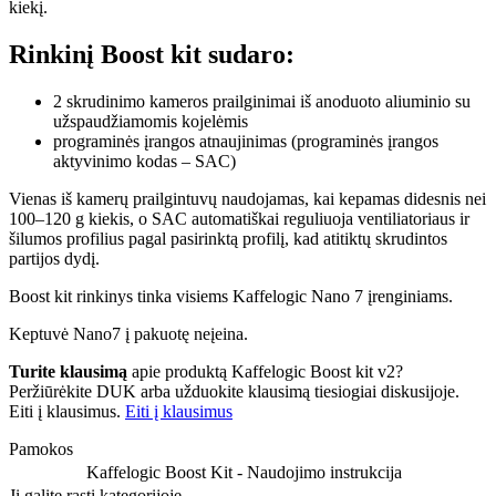
kiekį.
Rinkinį Boost kit sudaro:
2 skrudinimo kameros prailginimai iš anoduoto aliuminio su
užspaudžiamomis kojelėmis
programinės įrangos atnaujinimas (programinės įrangos
aktyvinimo kodas – SAC)
Vienas iš kamerų prailgintuvų naudojamas, kai kepamas didesnis nei
100–120 g kiekis, o SAC automatiškai reguliuoja ventiliatoriaus ir
šilumos profilius pagal pasirinktą profilį, kad atitiktų skrudintos
partijos dydį.
Boost kit rinkinys tinka visiems Kaffelogic Nano 7 įrenginiams.
Keptuvė Nano7 į pakuotę neįeina.
Turite klausimą
apie produktą Kaffelogic Boost kit v2?
Peržiūrėkite DUK arba užduokite klausimą tiesiogiai diskusijoje.
Eiti į klausimus.
Eiti į klausimus
Pamokos
Kaffelogic Boost Kit - Naudojimo instrukcija
Jį galite rasti kategorijoje