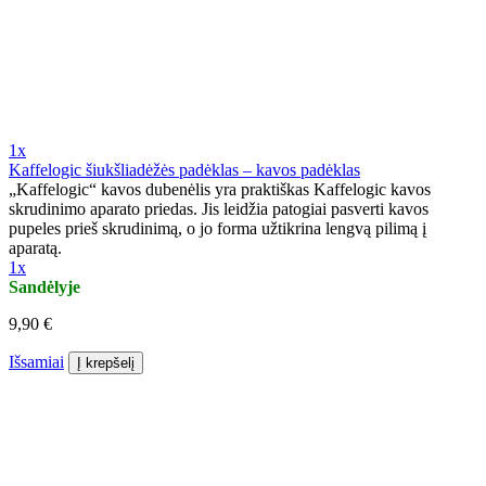
1x
Kaffelogic šiukšliadėžės padėklas – kavos padėklas
„Kaffelogic“ kavos dubenėlis yra praktiškas Kaffelogic kavos
skrudinimo aparato priedas. Jis leidžia patogiai pasverti kavos
pupeles prieš skrudinimą, o jo forma užtikrina lengvą pilimą į
aparatą.
1x
Sandėlyje
9,90 €
Išsamiai
Į krepšelį