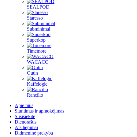
SEALPOD
Staresso
Subminimal
Superkop
Timemore
WACACO
Outin
Kaffelogic
Rancilio
Apie mus
Siuntimas ir apmokėjimas
Susisiekite
Dienoraštis
Atsiliepimai
Didmeninė prekyba