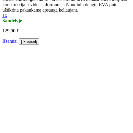
konstrukcija ir vidus suformuotas iš audiniu dengtų EVA putų
užtikrina pakankamą apsaugą keliaujant.
1x
Sandėlyje
129,90 €
Išsamiai
Į krepšelį