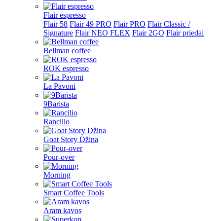
Flair espresso
Flair 58
Flair 49 PRO
Flair PRO
Flair Classic /
Signature
Flair NEO FLEX
Flair 2GO
Flair priedai
Bellman coffee
ROK espresso
La Pavoni
9Barista
Rancilio
Goat Story Džina
Pour-over
Morning
Smart Coffee Tools
Aram kavos