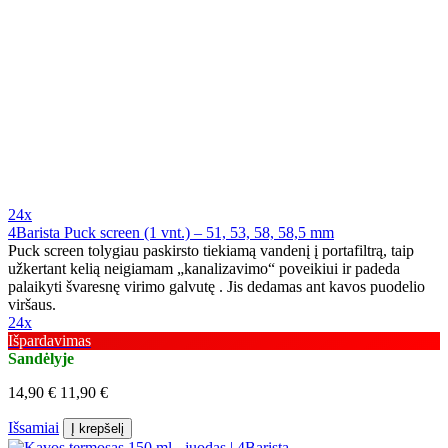
24x
4Barista Puck screen (1 vnt.) – 51, 53, 58, 58,5 mm
Puck screen tolygiau paskirsto tiekiamą vandenį į portafiltrą, taip
užkertant kelią neigiamam „kanalizavimo“ poveikiui ir padeda
palaikyti švaresnę virimo galvutę . Jis dedamas ant kavos puodelio
viršaus.
24x
Išpardavimas
Sandėlyje
14,90 €
11,90 €
Išsamiai
Į krepšelį