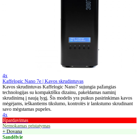
4x
Kaffelogic Nano 7e | Kavos skrudintuvas
Kavos skrudintuvas Kaffelogic Nano7 sujungia pažangias
technologijas su kompaktišku dizainu, pakeldamas naminį
skrudinimą į naują lygį. Šis modelis yra puikus pasirinkimas kavos
mėgėjams, ieškantiems tikslumo, kontrolės ir lankstumo skrudinant
savo mėgstamas pupeles.
4x
Išpardavimas
Nemokamas pristatymas
+ Dovana
Sandėlyje