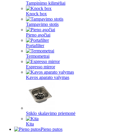
Tampinimo kilimėliai
Knock box
Tampavimo stotis
Pieno ąsočiai
Portafilter
Termometrai
Espresso mirror
Kavos aparato valymas
Stiklo skalavimo priemonė
Kita
Pieno putos