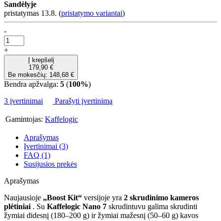
Sandėlyje
pristatymas 13.8.
(
pristatymo variantai
)
-
+
Į krepšelį
179,90 €
Be mokesčių: 148,68 €
Bendra apžvalga:
5
(
100%
)
3 įvertinimai
Parašyti įvertinimą
Gamintojas:
Kaffelogic
Aprašymas
Įvertinimai (3)
FAQ (1)
Susijusios prekės
Aprašymas
Naujausioje
„Boost Kit“
versijoje yra
2 skrudinimo kameros
plėtiniai
. Su
Kaffelogic Nano 7
skrudintuvu galima skrudinti
žymiai didesnį (180–200 g) ir žymiai mažesnį (50–60 g) kavos