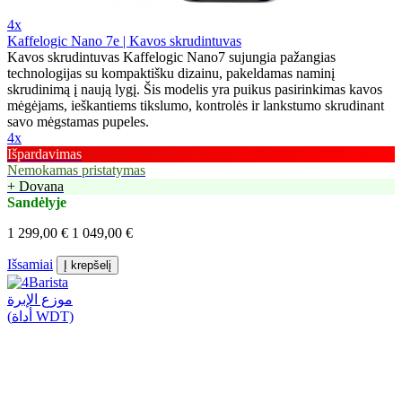
4x
Kaffelogic Nano 7e | Kavos skrudintuvas
Kavos skrudintuvas Kaffelogic Nano7 sujungia pažangias
technologijas su kompaktišku dizainu, pakeldamas naminį
skrudinimą į naują lygį. Šis modelis yra puikus pasirinkimas kavos
mėgėjams, ieškantiems tikslumo, kontrolės ir lankstumo skrudinant
savo mėgstamas pupeles.
4x
Išpardavimas
Nemokamas pristatymas
+ Dovana
Sandėlyje
1 299,00 €
1 049,00 €
Išsamiai
Į krepšelį