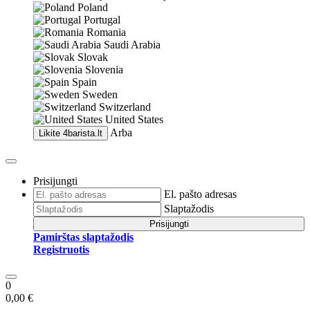
Poland
Portugal
Romania
Saudi Arabia
Slovak
Slovenia
Spain
Sweden
Switzerland
United States
Arba
Likite
4barista.lt
Prisijungti
El. pašto adresas
Slaptažodis
Prisijungti
Pamirštas slaptažodis
Registruotis
0
0,00 €