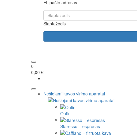
El. pašto adresas
Slaptažodis
0
0,00 €
Nešiojami kavos virimo aparatai
Outin
Staresso – espresas