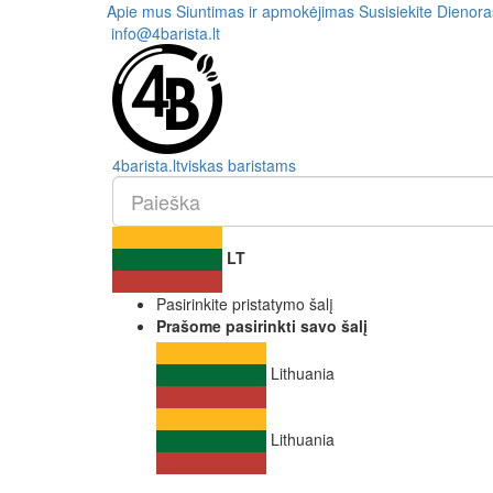
Apie mus
Siuntimas ir apmokėjimas
Susisiekite
Dienora
info@4barista.lt
4
barista
.lt
viskas baristams
LT
Pasirinkite pristatymo šalį
Prašome pasirinkti savo šalį
Lithuania
Lithuania