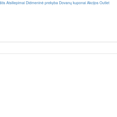
štis
Atsiliepimai
Didmeninė prekyba
Dovanų kuponai
Akcijos
Outlet