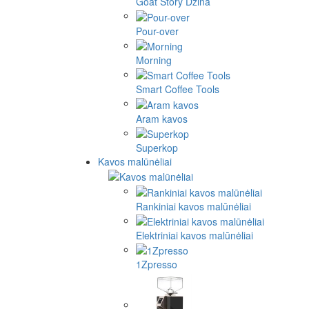
Goat Story Džina
Pour-over
Morning
Smart Coffee Tools
Aram kavos
Superkop
Kavos malūnėliai
Rankiniai kavos malūnėliai
Elektriniai kavos malūnėliai
1Zpresso