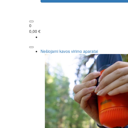
0
0,00 €
Nešiojami kavos virimo aparatai