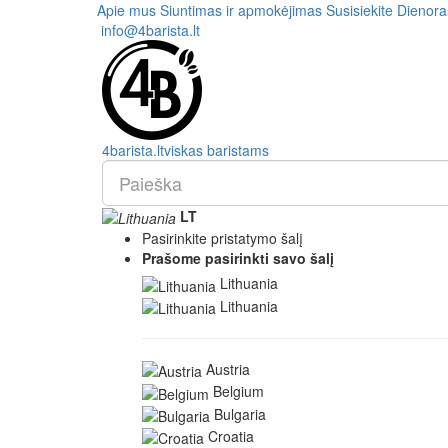
Apie mus
Siuntimas ir apmokėjimas
Susisiekite
Dienora
info@4barista.lt
4
barista
.lt
viskas baristams
LT
Pasirinkite pristatymo šalį
Prašome pasirinkti savo šalį
Lithuania
Lithuania
Austria
Belgium
Bulgaria
Croatia