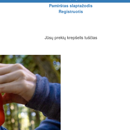
Pamirštas slaptažodis
Registruotis
Jūsų prekių krepšelis tuščias