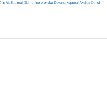
štis
Atsiliepimai
Didmeninė prekyba
Dovanų kuponai
Akcijos
Outlet