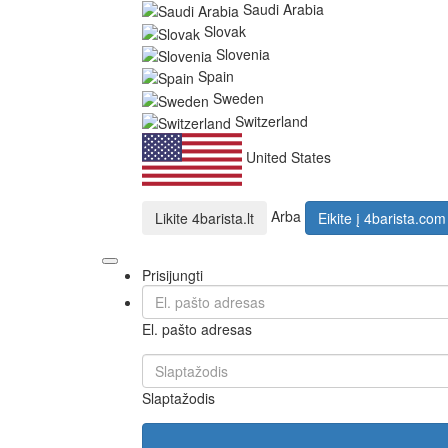
Saudi Arabia
Slovak
Slovenia
Spain
Sweden
Switzerland
United States
Arba
Likite
4barista.lt
Eikite į
4barista.com
Prisijungti
El. pašto adresas
Slaptažodis