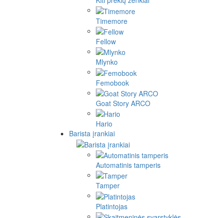
Kiti prekių ženklai
Timemore
Fellow
Mlynko
Femobook
Goat Story ARCO
Hario
Barista įrankiai
Automatinis tamperis
Tamper
Platintojas