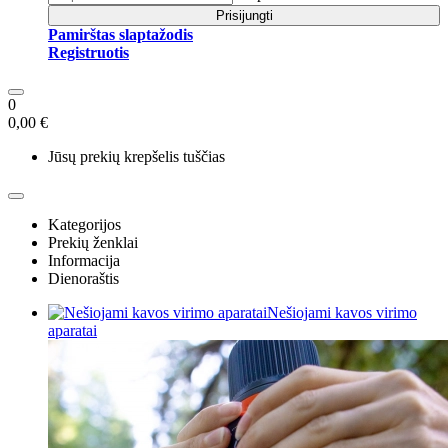
Prisijungti
Pamirštas slaptažodis
Registruotis
0
0,00 €
Jūsų prekių krepšelis tuščias
Kategorijos
Prekių ženklai
Informacija
Dienoraštis
Nešiojami kavos virimo
aparatai