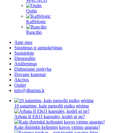
WACACO
Outin
Kaffelogic
Rancilio
Apie mus
Siuntimas ir apmokėjimas
Susisiekite
Dienoraštis
Atsiliepimai
Didmeninė prekyba
Dovanų kuponai
Akcijos
Outlet
info@4barista.lt
10 patarimų, kaip paruošti puikų gėrimą
Arbata iš EKO kapsulės, kodėl gi ne?
Kaip išsirinkti kelioninį kavos virimo aparatą?