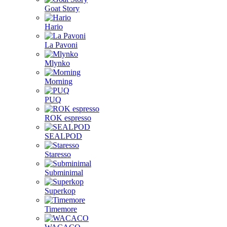
Goat Story
Hario
La Pavoni
Mlynko
Morning
PUQ
ROK espresso
SEALPOD
Staresso
Subminimal
Superkop
Timemore