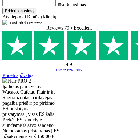
Jūsų klausimas
Pridėti klausimą
Atsiliepimai iš mūsų klientų
Reviews 79
• Excellent
4.9
more reviews
Pridėti apžvalgą
Įgaliotas pardavėjas
Wacaco, Cafelat, Flair ir kt
Specializuotas pardavėjas
pagalba prieš ir po pirkimo
ES pristatymas
pristatymas į visas ES šalis
Prekės ES sandėlyje
siunčiame iš savo sandėlio
Nemokamas pristatymas į ES
užsakymams virš 150,00 €