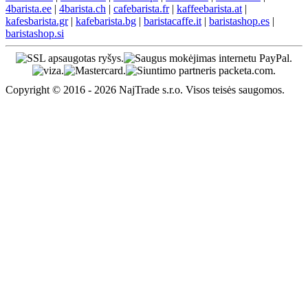
4barista.ee
|
4barista.ch
|
cafebarista.fr
|
kaffeebarista.at
|
kafesbarista.gr
|
kafebarista.bg
|
baristacaffe.it
|
baristashop.es
|
baristashop.si
Copyright © 2016 - 2026 NajTrade s.r.o. Visos teisės saugomos.