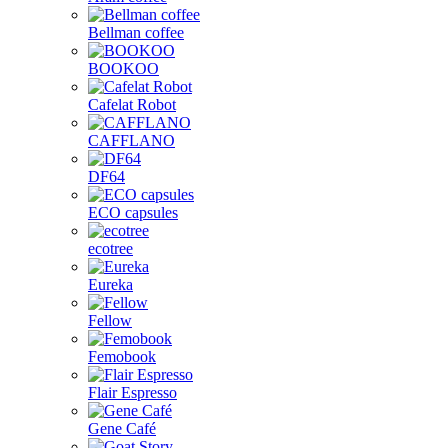
Bellman coffee
BOOKOO
Cafelat Robot
CAFFLANO
DF64
ECO capsules
ecotree
Eureka
Fellow
Femobook
Flair Espresso
Gene Café