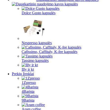
Dolce Gusto kapsulės
Nespresso kapsulės
Cafissimo, Caffitaly, K-fee kapsulės
Tassimo kapsulės
Illy ir kt
Prekių ženklai
1Zpresso
4Barista
9Barista
Aram coffee