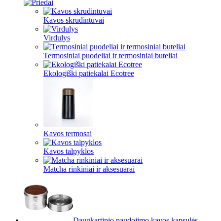
Kavos skrudintuvai
Virdulys
Termosiniai puodeliai ir termosiniai buteliai
Ekologiški patiekalai Ecotree
Kavos termosai
Kavos talpyklos
Matcha rinkiniai ir aksesuarai
Daugkartinio naudojimo kavos kapsulės