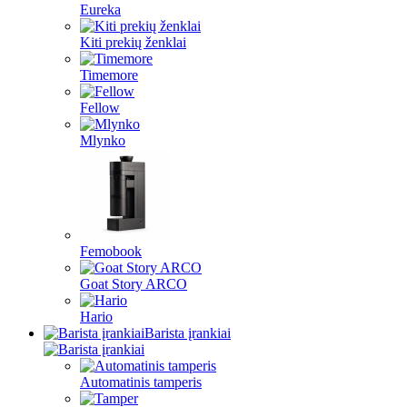
Eureka
Kiti prekių ženklai
Timemore
Fellow
Mlynko
Femobook
Goat Story ARCO
Hario
Barista įrankiai
Automatinis tamperis