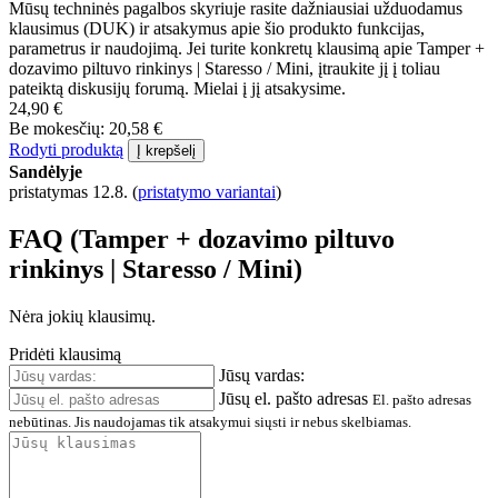
Mūsų techninės pagalbos skyriuje rasite dažniausiai užduodamus
klausimus (DUK) ir atsakymus apie šio produkto funkcijas,
parametrus ir naudojimą. Jei turite konkretų klausimą apie Tamper +
dozavimo piltuvo rinkinys | Staresso / Mini, įtraukite jį į toliau
pateiktą diskusijų forumą. Mielai į jį atsakysime.
24,90 €
Be mokesčių: 20,58 €
Rodyti produktą
Į krepšelį
Sandėlyje
pristatymas 12.8.
(
pristatymo variantai
)
FAQ (Tamper + dozavimo piltuvo
rinkinys | Staresso / Mini)
Nėra jokių klausimų.
Pridėti klausimą
Jūsų vardas:
Jūsų el. pašto adresas
El. pašto adresas
nebūtinas. Jis naudojamas tik atsakymui siųsti ir nebus skelbiamas.