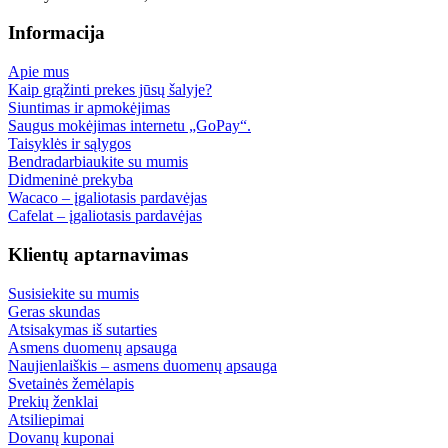
Informacija
Apie mus
Kaip grąžinti prekes jūsų šalyje?
Siuntimas ir apmokėjimas
Saugus mokėjimas internetu „GoPay“.
Taisyklės ir sąlygos
Bendradarbiaukite su mumis
Didmeninė prekyba
Wacaco – įgaliotasis pardavėjas
Cafelat – įgaliotasis pardavėjas
Klientų aptarnavimas
Susisiekite su mumis
Geras skundas
Atsisakymas iš sutarties
Asmens duomenų apsauga
Naujienlaiškis – asmens duomenų apsauga
Svetainės žemėlapis
Prekių ženklai
Atsiliepimai
Dovanų kuponai