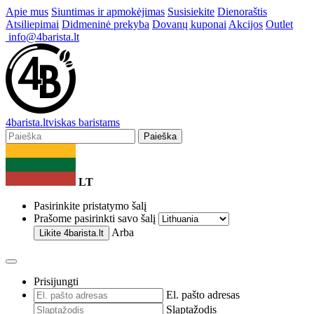
Apie mus
Siuntimas ir apmokėjimas
Susisiekite
Dienoraštis
Atsiliepimai
Didmeninė prekyba
Dovanų kuponai
Akcijos
Outlet
info@4barista.lt
4
barista
.lt
viskas baristams
Paieška
LT
Pasirinkite pristatymo šalį
Prašome pasirinkti savo šalį
Arba
Likite
4barista.lt
Prisijungti
El. pašto adresas
Slaptažodis