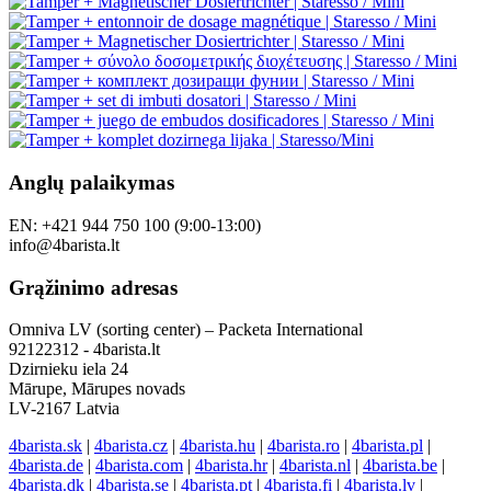
Anglų palaikymas
EN: +421 944 750 100 (9:00-13:00)
info@4barista.lt
Grąžinimo adresas
Omniva LV (sorting center) – Packeta International
92122312 - 4barista.lt
Dzirnieku iela 24
Mārupe, Mārupes novads
LV-2167 Latvia
4barista.sk
|
4barista.cz
|
4barista.hu
|
4barista.ro
|
4barista.pl
|
4barista.de
|
4barista.com
|
4barista.hr
|
4barista.nl
|
4barista.be
|
4barista.dk
|
4barista.se
|
4barista.pt
|
4barista.fi
|
4barista.lv
|