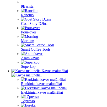
9Barista
Rancilio
Goat Story Džina
Pour-over
Morning
Smart Coffee Tools
Aram kavos
Superkop
Kavos malūnėliai
Rankiniai kavos malūnėliai
Elektriniai kavos malūnėliai
1Zpresso