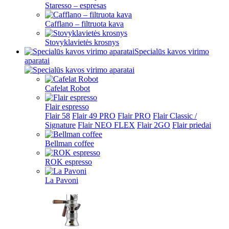
Staresso – espresas
Cafflano – filtruota kava
Stovyklavietės krosnys
Specialūs kavos virimo
aparatai
Cafelat Robot
Flair espresso
Flair 58
Flair 49 PRO
Flair PRO
Flair Classic /
Signature
Flair NEO FLEX
Flair 2GO
Flair priedai
Bellman coffee
ROK espresso
La Pavoni