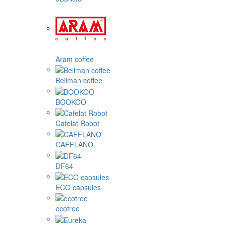
Aram coffee
Bellman coffee
BOOKOO
Cafelat Robot
CAFFLANO
DF64
ECO capsules
ecotree