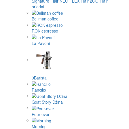
Signature
Flair NEO FLEX
Flair 2GO
Flair
priedai
Bellman coffee
ROK espresso
La Pavoni
9Barista
Rancilio
Goat Story Džina
Pour-over
Morning