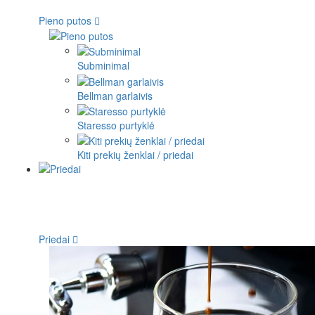
Pieno putos
Subminimal
Bellman garlaivis
Staresso purtyklė
Kiti prekių ženklai / priedai
Priedai