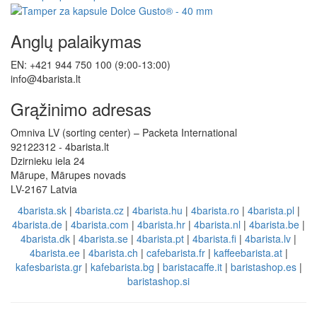
Anglų palaikymas
EN: +421 944 750 100 (9:00-13:00)
info@4barista.lt
Grąžinimo adresas
Omniva LV (sorting center) – Packeta International
92122312 - 4barista.lt
Dzirnieku iela 24
Mārupe, Mārupes novads
LV-2167 Latvia
4barista.sk
|
4barista.cz
|
4barista.hu
|
4barista.ro
|
4barista.pl
|
4barista.de
|
4barista.com
|
4barista.hr
|
4barista.nl
|
4barista.be
|
4barista.dk
|
4barista.se
|
4barista.pt
|
4barista.fi
|
4barista.lv
|
4barista.ee
|
4barista.ch
|
cafebarista.fr
|
kaffeebarista.at
|
kafesbarista.gr
|
kafebarista.bg
|
baristacaffe.it
|
baristashop.es
|
baristashop.si