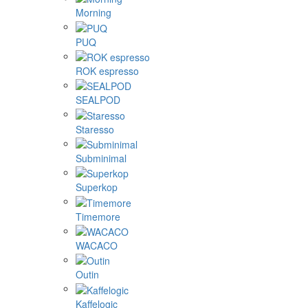
Morning
PUQ
ROK espresso
SEALPOD
Staresso
Subminimal
Superkop
Timemore
WACACO
Outin
Kaffelogic