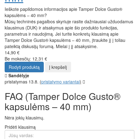
Ieškote papildomos informacijos apie Tamper Dolce Gusto®
kapsulėms – 40 mm?
Mūsų techninės pagalbos skyriuje rasite dažniausiai užduodamus
klausimus (DUK) ir atsakymus apie šio produkto funkcijas,
parametrus ir naudojimą. Jei turite konkretų klausimą apie
Tamper Dolce Gusto® kapsulėms – 40 mm, įtraukite jį į toliau
pateiktą diskusijų forumą. Mielai į jį atsakysime.
14,90 €
Be mokesčių: 12,31 €
Rodyti produktą
Į krepšelį
Sandėlyje
pristatymas 13.8.
(
pristatymo variantai
)
FAQ (Tamper Dolce Gusto®
kapsulėms – 40 mm)
Nėra jokių klausimų.
Pridėti klausimą