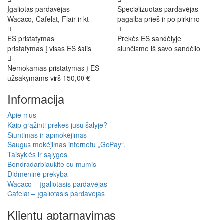
Įgaliotas pardavėjas
Specializuotas pardavėjas
Wacaco, Cafelat, Flair ir kt
pagalba prieš ir po pirkimo
ES pristatymas
Prekės ES sandėlyje
pristatymas į visas ES šalis
siunčiame iš savo sandėlio
Nemokamas pristatymas į ES
užsakymams virš 150,00 €
Informacija
Apie mus
Kaip grąžinti prekes jūsų šalyje?
Siuntimas ir apmokėjimas
Saugus mokėjimas internetu „GoPay“.
Taisyklės ir sąlygos
Bendradarbiaukite su mumis
Didmeninė prekyba
Wacaco – įgaliotasis pardavėjas
Cafelat – įgaliotasis pardavėjas
Klientų aptarnavimas