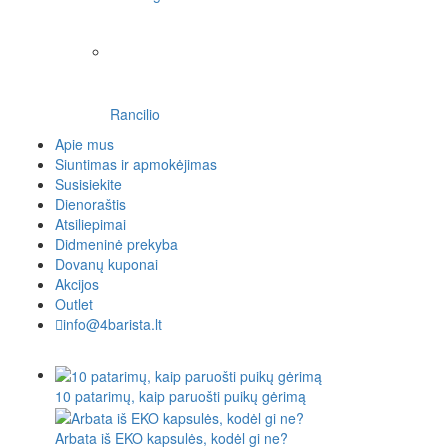
Rancilio
Apie mus
Siuntimas ir apmokėjimas
Susisiekite
Dienoraštis
Atsiliepimai
Didmeninė prekyba
Dovanų kuponai
Akcijos
Outlet
info@4barista.lt
10 patarimų, kaip paruošti puikų gėrimą
Arbata iš EKO kapsulės, kodėl gi ne?