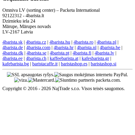
Omniva LV (sorting center) – Packeta International
92122312 - 4barista.lt
Dzirnieku iela 24
Mārupe, Mārupes novads
LV-2167 Latvia
4barista.sk
|
4barista.cz
|
4barista.hu
|
4barista.ro
|
4barista.pl
|
4barista.de
|
4barista.com
|
4barista.hr
|
4barista.nl
|
4barista.be
|
4barista.dk
|
4barista.se
|
4barista.pt
|
4barista.fi
|
4barista.lv
|
4barista.ee
|
4barista.ch
|
kaffeebarista.at
|
kafesbarista.gr
|
kafebarista.bg
|
baristacaffe.it
|
baristashop.es
|
baristashop.si
Copyright © 2016 - 2026 NajTrade s.r.o. Visos teisės saugomos.