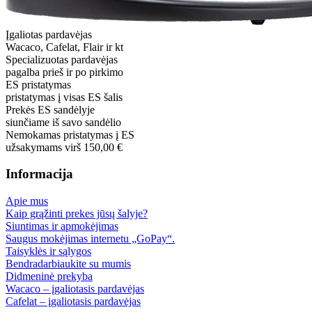
Įgaliotas pardavėjas
Wacaco, Cafelat, Flair ir kt
Specializuotas pardavėjas
pagalba prieš ir po pirkimo
ES pristatymas
pristatymas į visas ES šalis
Prekės ES sandėlyje
siunčiame iš savo sandėlio
Nemokamas pristatymas į ES
užsakymams virš 150,00 €
Informacija
Apie mus
Kaip grąžinti prekes jūsų šalyje?
Siuntimas ir apmokėjimas
Saugus mokėjimas internetu „GoPay“.
Taisyklės ir sąlygos
Bendradarbiaukite su mumis
Didmeninė prekyba
Wacaco – įgaliotasis pardavėjas
Cafelat – įgaliotasis pardavėjas