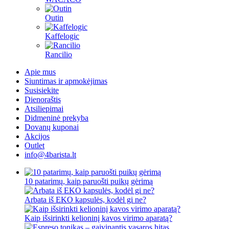
Outin
Kaffelogic
Rancilio
Apie mus
Siuntimas ir apmokėjimas
Susisiekite
Dienoraštis
Atsiliepimai
Didmeninė prekyba
Dovanų kuponai
Akcijos
Outlet
info@4barista.lt
10 patarimų, kaip paruošti puikų gėrimą
Arbata iš EKO kapsulės, kodėl gi ne?
Kaip išsirinkti kelioninį kavos virimo aparatą?