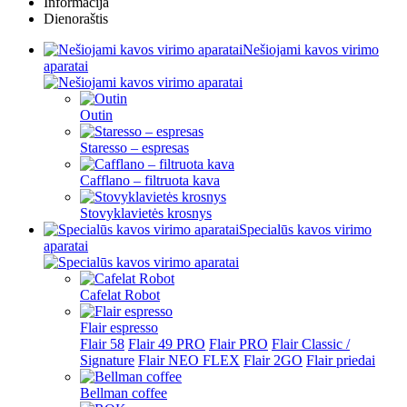
Informacija
Dienoraštis
Nešiojami kavos virimo
aparatai
Outin
Staresso – espresas
Cafflano – filtruota kava
Stovyklavietės krosnys
Specialūs kavos virimo
aparatai
Cafelat Robot
Flair espresso
Flair 58
Flair 49 PRO
Flair PRO
Flair Classic /
Signature
Flair NEO FLEX
Flair 2GO
Flair priedai
Bellman coffee