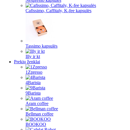
Nespresso kapsulės
Cafissimo, Caffitaly, K-fee kapsulės
Tassimo kapsulės
Illy ir kt
Prekių ženklai
1Zpresso
4Barista
9Barista
Aram coffee
Bellman coffee
BOOKOO