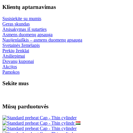
Klientų aptarnavimas
Susisiekite su mumis
Geras skundas
Atsisakymas iš sutarties
Asmens duomenų apsauga
Naujienlaiškis – asmens duomenų apsauga
Svetainės žemėlapis
Prekių ženklai
Atsiliepimai
Dovanų kuponai
Akcijos
Pamokos
Sekite mus
Mūsų parduotuvės