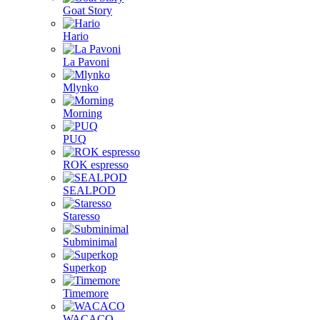
Goat Story
Hario
La Pavoni
Mlynko
Morning
PUQ
ROK espresso
SEALPOD
Staresso
Subminimal
Superkop
Timemore
WACACO