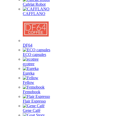
Cafelat Robot
CAFFLANO
DF64
ECO capsules
ecotree
Eureka
Fellow
Femobook
Flair Espresso
Gene Café