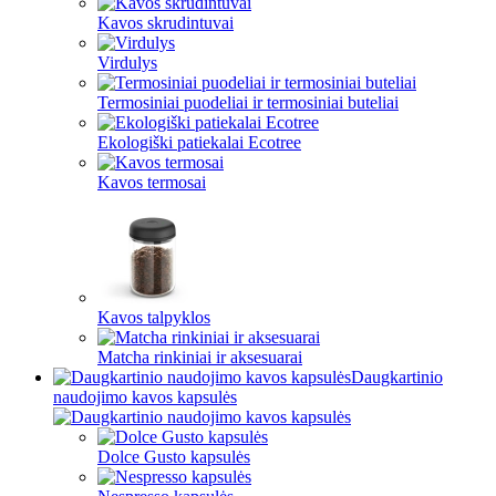
Kavos skrudintuvai
Virdulys
Termosiniai puodeliai ir termosiniai buteliai
Ekologiški patiekalai Ecotree
Kavos termosai
Kavos talpyklos
Matcha rinkiniai ir aksesuarai
Daugkartinio
naudojimo kavos kapsulės
Dolce Gusto kapsulės