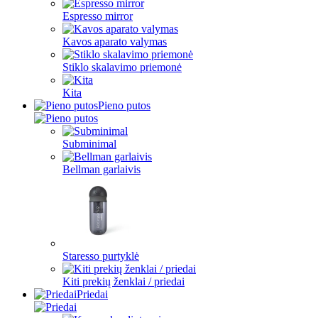
Espresso mirror
Kavos aparato valymas
Stiklo skalavimo priemonė
Kita
Pieno putos
Subminimal
Bellman garlaivis
Staresso purtyklė
Kiti prekių ženklai / priedai
Priedai