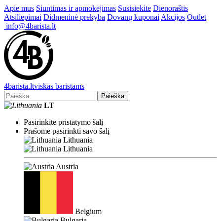
Apie mus
Siuntimas ir apmokėjimas
Susisiekite
Dienoraštis
Atsiliepimai
Didmeninė prekyba
Dovanų kuponai
Akcijos
Outlet
info@4barista.lt
4
barista
.lt
viskas baristams
Paieška
LT
Pasirinkite pristatymo šalį
Prašome pasirinkti savo šalį
Lithuania
Lithuania
Austria
Belgium
Bulgaria