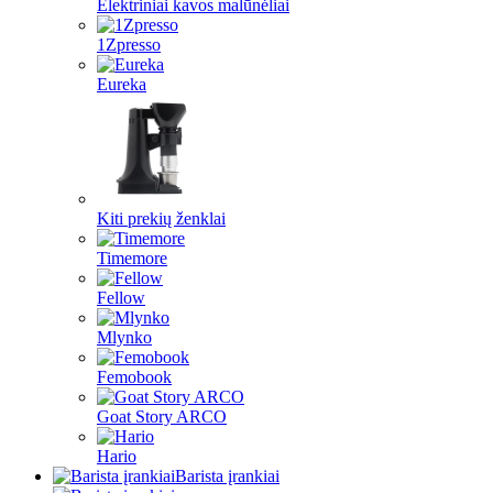
Elektriniai kavos malūnėliai
1Zpresso
Eureka
Kiti prekių ženklai
Timemore
Fellow
Mlynko
Femobook
Goat Story ARCO
Hario
Barista įrankiai