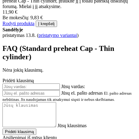
preheat Cap - Thin cylinder, įtraukite jį į toliau pateiktą diskusijų
forumą. Mielai į jį atsakysime.
11,90 €
Be mokesčių: 9,83 €
Rodyti produktą
Į krepšelį
Sandėlyje
pristatymas 13.8.
(
pristatymo variantai
)
FAQ (Standard preheat Cap - Thin
cylinder)
Nėra jokių klausimų.
Pridėti klausimą
Jūsų vardas:
Jūsų el. pašto adresas
El. pašto adresas
nebūtinas. Jis naudojamas tik atsakymui siųsti ir nebus skelbiamas.
Jūsų klausimas
Pridėti klausimą
Atsiliepimai iš mūsų klientų