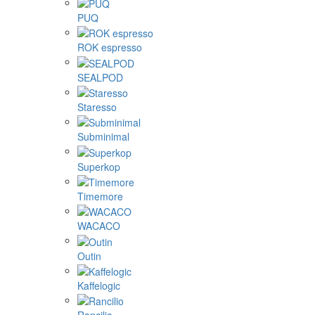
PUQ
ROK espresso
SEALPOD
Staresso
Subminimal
Superkop
Timemore
WACACO
Outin
Kaffelogic