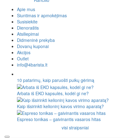
Rancilio
Apie mus
Siuntimas ir apmokėjimas
Susisiekite
Dienoraštis
Atsiliepimai
Didmeninė prekyba
Dovanų kuponai
Akcijos
Outlet
info@4barista.lt
10 patarimų, kaip paruošti puikų gėrimą
Arbata iš EKO kapsulės, kodėl gi ne?
Kaip išsirinkti kelioninį kavos virimo aparatą?
Espreso tonikas – gaivinantis vasaros hitas
visi straipsniai