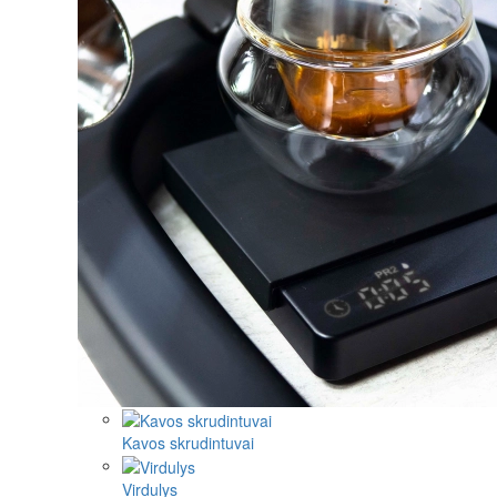
Kavos skrudintuvai
Virdulys