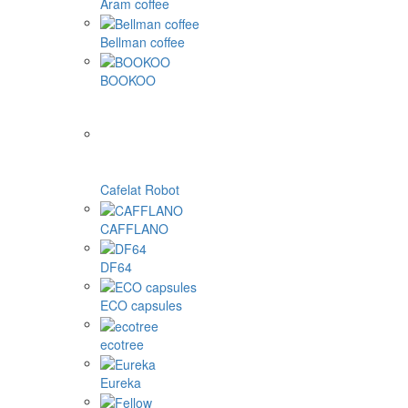
Aram coffee
Bellman coffee
BOOKOO
Cafelat Robot
CAFFLANO
DF64
ECO capsules
ecotree
Eureka