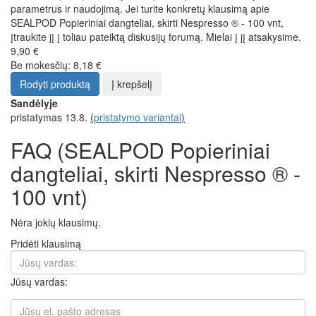
parametrus ir naudojimą. Jei turite konkretų klausimą apie
SEALPOD Popieriniai dangteliai, skirti Nespresso ® - 100 vnt,
įtraukite jį į toliau pateiktą diskusijų forumą. Mielai į jį atsakysime.
9,90 €
Be mokesčių: 8,18 €
Rodyti produktą
Į krepšelį
Sandėlyje
pristatymas 13.8.
(
pristatymo variantai
)
FAQ (SEALPOD Popieriniai
dangteliai, skirti Nespresso ® -
100 vnt)
Nėra jokių klausimų.
Pridėti klausimą
Jūsų vardas: