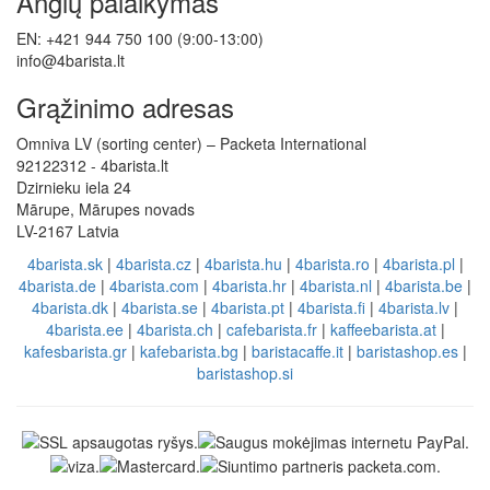
Anglų palaikymas
EN: +421 944 750 100 (9:00-13:00)
info@4barista.lt
Grąžinimo adresas
Omniva LV (sorting center) – Packeta International
92122312 - 4barista.lt
Dzirnieku iela 24
Mārupe, Mārupes novads
LV-2167 Latvia
4barista.sk
|
4barista.cz
|
4barista.hu
|
4barista.ro
|
4barista.pl
|
4barista.de
|
4barista.com
|
4barista.hr
|
4barista.nl
|
4barista.be
|
4barista.dk
|
4barista.se
|
4barista.pt
|
4barista.fi
|
4barista.lv
|
4barista.ee
|
4barista.ch
|
cafebarista.fr
|
kaffeebarista.at
|
kafesbarista.gr
|
kafebarista.bg
|
baristacaffe.it
|
baristashop.es
|
baristashop.si