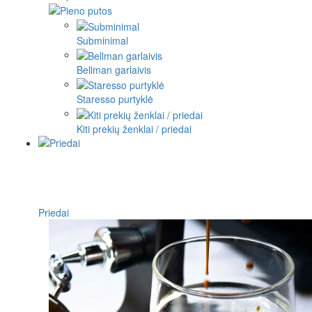
Subminimal
Bellman garlaivis
Staresso purtyklė
Kiti prekių ženklai / priedai
Priedai