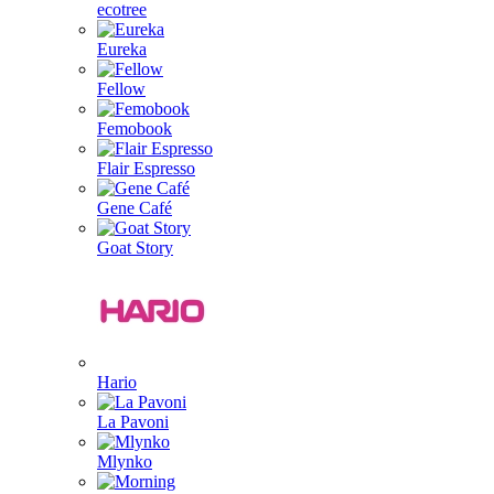
ecotree
Eureka
Fellow
Femobook
Flair Espresso
Gene Café
Goat Story
Hario
La Pavoni
Mlynko