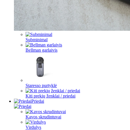
Subminimal
Bellman garlaivis
Staresso purtyklė
Kiti prekių ženklai / priedai
Priedai
Kavos skrudintuvai
Virdulys