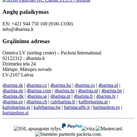
Anglų palaikymas
EN: +421 944 750 100 (9:00-13:00)
info@4barista.lt
Grąžinimo adresas
Omniva LV (sorting center) – Packeta International
92122312 - 4barista.lt
Dzirnieku iela 24
Mārupe, Mārupes novads
LV-2167 Latvia
4barista.sk
|
4barista.cz
|
4barista.hu
|
4barista.ro
|
4barista.pl
|
4barista.de
|
4barista.com
|
4barista.hr
|
4barista.nl
|
4barista.be
|
4barista.dk
|
4barista.se
|
4barista.pt
|
4barista.fi
|
4barista.lv
|
4barista.ee
|
4barista.ch
|
cafebarista.fr
|
kaffeebarista.at
|
kafesbarista.gr
|
kafebarista.bg
|
baristacaffe.it
|
baristashop.es
|
baristashop.si