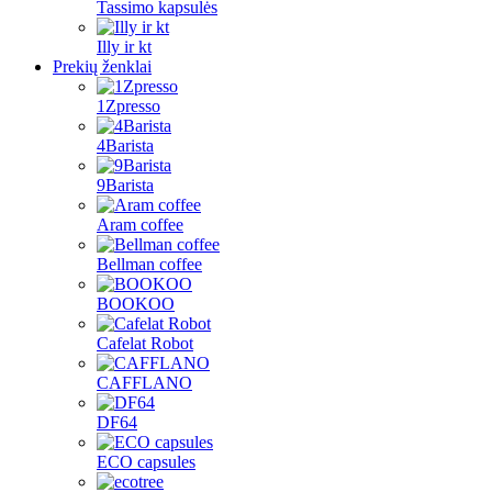
Tassimo kapsulės
Illy ir kt
Prekių ženklai
1Zpresso
4Barista
9Barista
Aram coffee
Bellman coffee
BOOKOO
Cafelat Robot
CAFFLANO
DF64
ECO capsules