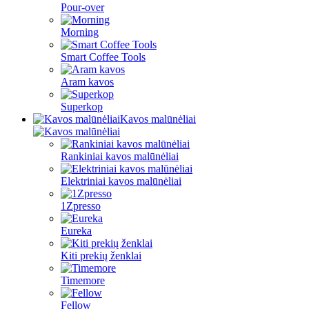
Pour-over
Morning
Smart Coffee Tools
Aram kavos
Superkop
Kavos malūnėliai
Rankiniai kavos malūnėliai
Elektriniai kavos malūnėliai
1Zpresso
Eureka
Kiti prekių ženklai
Timemore
Fellow