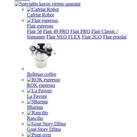
Cafelat Robot
Flair espresso
Flair 58
Flair 49 PRO
Flair PRO
Flair Classic /
Signature
Flair NEO FLEX
Flair 2GO
Flair priedai
Bellman coffee
ROK espresso
La Pavoni
9Barista
Rancilio
Goat Story Džina