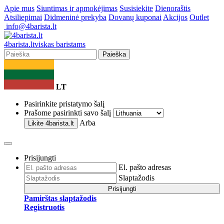
Apie mus
Siuntimas ir apmokėjimas
Susisiekite
Dienoraštis
Atsiliepimai
Didmeninė prekyba
Dovanų kuponai
Akcijos
Outlet
info@4barista.lt
4
barista
.lt
viskas baristams
Paieška
LT
Pasirinkite pristatymo šalį
Prašome pasirinkti savo šalį
Arba
Likite
4barista.lt
Prisijungti
El. pašto adresas
Slaptažodis
Prisijungti
Pamirštas slaptažodis
Registruotis