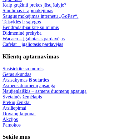
Kaip grąžinti prekes jūsų šalyje?
Siuntimas ir apmokėjimas
Saugus mokėjimas internetu „GoPay“.
Taisyklės ir sąlygos
Bendradarbiaukite su mumis
Didmeninė prekyba
Wacaco – įgaliotasis pardavėjas
Cafelat – įgaliotasis pardavėjas
Klientų aptarnavimas
Susisiekite su mumis
Geras skundas
Atsisakymas iš sutarties
Asmens duomenų apsauga
Naujienlaiškis – asmens duomenų apsauga
Svetainės žemėlapis
Prekių ženklai
Atsiliepimai
Dovanų kuponai
Akcijos
Pamokos
Sekite mus