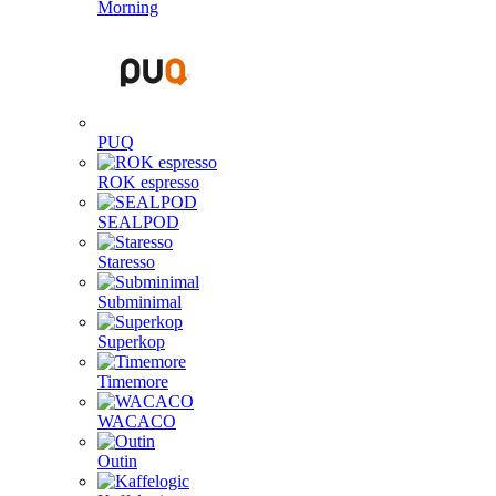
Morning
PUQ
ROK espresso
SEALPOD
Staresso
Subminimal
Superkop
Timemore
WACACO
Outin