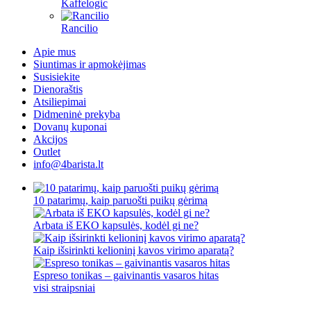
Kaffelogic
Rancilio
Apie mus
Siuntimas ir apmokėjimas
Susisiekite
Dienoraštis
Atsiliepimai
Didmeninė prekyba
Dovanų kuponai
Akcijos
Outlet
info@4barista.lt
10 patarimų, kaip paruošti puikų gėrimą
Arbata iš EKO kapsulės, kodėl gi ne?
Kaip išsirinkti kelioninį kavos virimo aparatą?
Espreso tonikas – gaivinantis vasaros hitas
visi straipsniai