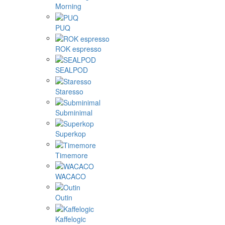
Morning
PUQ
ROK espresso
SEALPOD
Staresso
Subminimal
Superkop
Timemore
WACACO
Outin
Kaffelogic