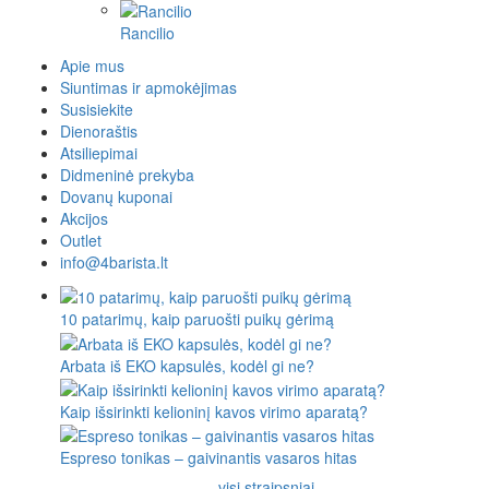
Rancilio
Apie mus
Siuntimas ir apmokėjimas
Susisiekite
Dienoraštis
Atsiliepimai
Didmeninė prekyba
Dovanų kuponai
Akcijos
Outlet
info@4barista.lt
10 patarimų, kaip paruošti puikų gėrimą
Arbata iš EKO kapsulės, kodėl gi ne?
Kaip išsirinkti kelioninį kavos virimo aparatą?
Espreso tonikas – gaivinantis vasaros hitas
visi straipsniai