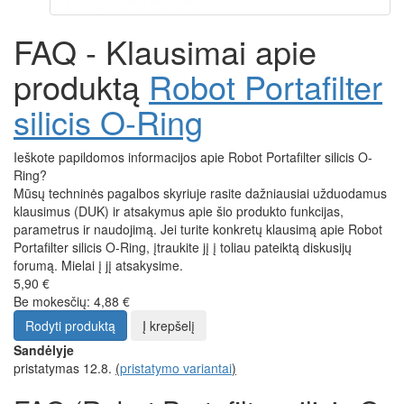
FAQ - Klausimai apie
produktą
Robot Portafilter
silicis O-Ring
Ieškote papildomos informacijos apie Robot Portafilter silicis O-
Ring?
Mūsų techninės pagalbos skyriuje rasite dažniausiai užduodamus
klausimus (DUK) ir atsakymus apie šio produkto funkcijas,
parametrus ir naudojimą. Jei turite konkretų klausimą apie Robot
Portafilter silicis O-Ring, įtraukite jį į toliau pateiktą diskusijų
forumą. Mielai į jį atsakysime.
5,90 €
Be mokesčių: 4,88 €
Rodyti produktą
Į krepšelį
Sandėlyje
pristatymas 12.8.
(
pristatymo variantai
)