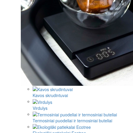
Kavos skrudintuvai
Virdulys
Termosiniai puodeliai ir termosiniai buteliai