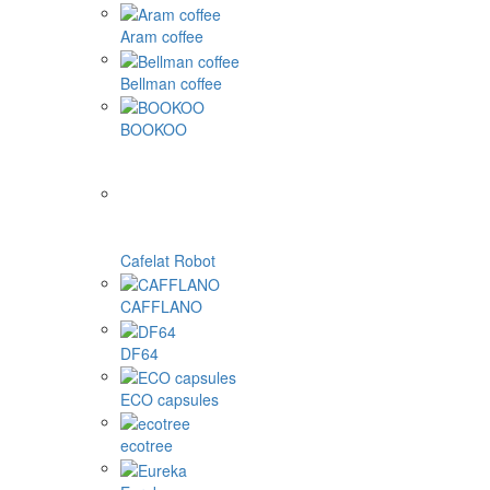
Aram coffee
Bellman coffee
BOOKOO
Cafelat Robot
CAFFLANO
DF64
ECO capsules
ecotree