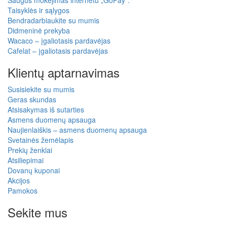
Taisyklės ir sąlygos
Bendradarbiaukite su mumis
Didmeninė prekyba
Wacaco – įgaliotasis pardavėjas
Cafelat – įgaliotasis pardavėjas
Klientų aptarnavimas
Susisiekite su mumis
Geras skundas
Atsisakymas iš sutarties
Asmens duomenų apsauga
Naujienlaiškis – asmens duomenų apsauga
Svetainės žemėlapis
Prekių ženklai
Atsiliepimai
Dovanų kuponai
Akcijos
Pamokos
Sekite mus