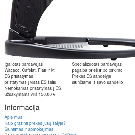
Įgaliotas pardavėjas
Specializuotas pardavėjas
Wacaco, Cafelat, Flair ir kt
pagalba prieš ir po pirkimo
ES pristatymas
Prekės ES sandėlyje
pristatymas į visas ES šalis
siunčiame iš savo sandėlio
Nemokamas pristatymas į ES
užsakymams virš 150,00 €
Informacija
Apie mus
Kaip grąžinti prekes jūsų šalyje?
Siuntimas ir apmokėjimas
Saugus mokėjimas internetu „GoPay“.