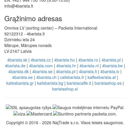
EN: +421 944 750 100 (9:00-13:00)
info@4barista.lt
Grąžinimo adresas
Omniva LV (sorting center) – Packeta International
92122312 - 4barista.lt
Dzirnieku iela 24
Mārupe, Mārupes novads
LV-2167 Latvia
4barista.sk
|
4barista.cz
|
4barista.hu
|
4barista.ro
|
4barista.pl
|
4barista.de
|
4barista.com
|
4barista.hr
|
4barista.nl
|
4barista.be
|
4barista.dk
|
4barista.se
|
4barista.pt
|
4barista.fi
|
4barista.lv
|
4barista.ee
|
4barista.ch
|
cafebarista.fr
|
kaffeebarista.at
|
kafesbarista.gr
|
kafebarista.bg
|
baristacaffe.it
|
baristashop.es
|
baristashop.si
Copyright © 2016 - 2026 NajTrade s.r.o. Visos teisės saugomos.