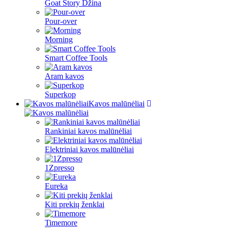
Goat Story Džina
Pour-over
Morning
Smart Coffee Tools
Aram kavos
Superkop
Kavos malūnėliai
Rankiniai kavos malūnėliai
Elektriniai kavos malūnėliai
1Zpresso
Eureka
Kiti prekių ženklai
Timemore