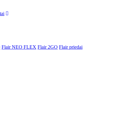
tai
e
Flair NEO FLEX
Flair 2GO
Flair priedai