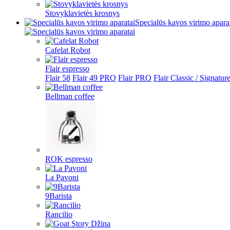
Stovyklavietės krosnys
Specialūs kavos virimo apara
Cafelat Robot
Flair espresso
Flair 58
Flair 49 PRO
Flair PRO
Flair Classic / Signatur
Bellman coffee
ROK espresso
La Pavoni
9Barista
Rancilio