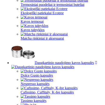
Termosiniai puodeliai ir termosiniai buteliai
Ekologiški patiekalai Ecotree
Kavos termosai
Kavos talpyklos
Matcha rinkiniai ir aksesuarai
Daugkartinio naudojimo kavos kapsulės
Dolce Gusto kapsulės
Nespresso kapsulės
Cafissimo, Caffitaly, K-fee kapsulės
Tassimo kapsulės