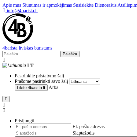
Apie mus
Siuntimas ir apmokėjimas
Susisiekite
Dienoraštis
Atsiliepim
info@4barista.lt
4
barista
.lt
viskas baristams
Paieška
LT
Pasirinkite pristatymo šalį
Prašome pasirinkti savo šalį
Arba
Likite
4barista.lt
Prisijungti
El. pašto adresas
Slaptažodis