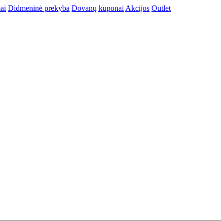
ai
Didmeninė prekyba
Dovanų kuponai
Akcijos
Outlet