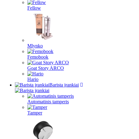
Fellow
Mlynko
Femobook
Goat Story ARCO
Hario
Barista įrankiai
Automatinis tamperis
Tamper