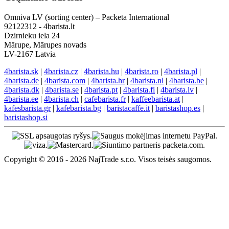
Omniva LV (sorting center) – Packeta International
92122312 - 4barista.lt
Dzirnieku iela 24
Mārupe, Mārupes novads
LV-2167 Latvia
4barista.sk
|
4barista.cz
|
4barista.hu
|
4barista.ro
|
4barista.pl
|
4barista.de
|
4barista.com
|
4barista.hr
|
4barista.nl
|
4barista.be
|
4barista.dk
|
4barista.se
|
4barista.pt
|
4barista.fi
|
4barista.lv
|
4barista.ee
|
4barista.ch
|
cafebarista.fr
|
kaffeebarista.at
|
kafesbarista.gr
|
kafebarista.bg
|
baristacaffe.it
|
baristashop.es
|
baristashop.si
Copyright © 2016 - 2026 NajTrade s.r.o. Visos teisės saugomos.