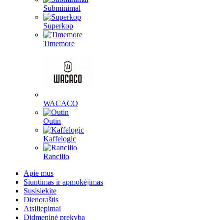
Subminimal
Superkop
Timemore
WACACO
Outin
Kaffelogic
Rancilio
Apie mus
Siuntimas ir apmokėjimas
Susisiekite
Dienoraštis
Atsiliepimai
Didmeninė prekyba