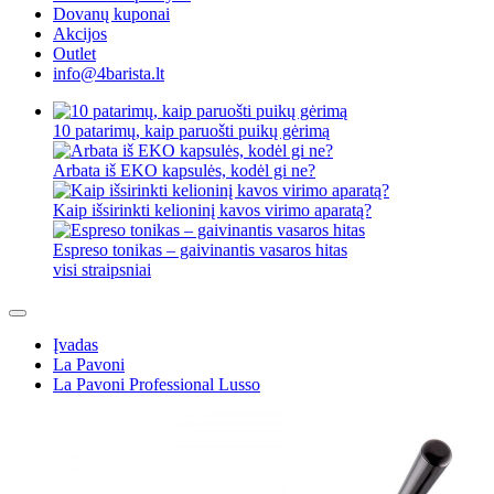
Dovanų kuponai
Akcijos
Outlet
info@4barista.lt
10 patarimų, kaip paruošti puikų gėrimą
Arbata iš EKO kapsulės, kodėl gi ne?
Kaip išsirinkti kelioninį kavos virimo aparatą?
Espreso tonikas – gaivinantis vasaros hitas
visi straipsniai
Įvadas
La Pavoni
La Pavoni Professional Lusso