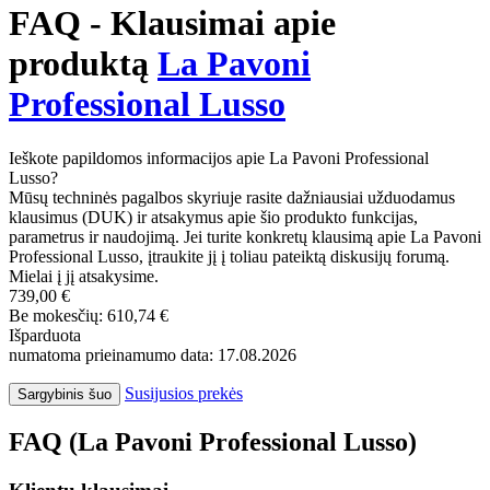
FAQ - Klausimai apie
produktą
La Pavoni
Professional Lusso
Ieškote papildomos informacijos apie La Pavoni Professional
Lusso?
Mūsų techninės pagalbos skyriuje rasite dažniausiai užduodamus
klausimus (DUK) ir atsakymus apie šio produkto funkcijas,
parametrus ir naudojimą. Jei turite konkretų klausimą apie La Pavoni
Professional Lusso, įtraukite jį į toliau pateiktą diskusijų forumą.
Mielai į jį atsakysime.
739,00 €
Be mokesčių: 610,74 €
Išparduota
numatoma prieinamumo data: 17.08.2026
Susijusios prekės
Sargybinis šuo
FAQ (La Pavoni Professional Lusso)