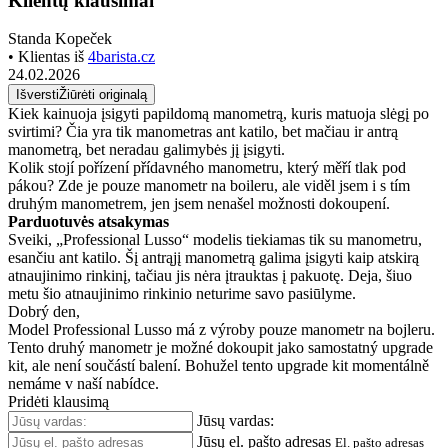
Klientų klausimai
Standa Kopeček
• Klientas iš
4barista.cz
24.02.2026
Išversti
Žiūrėti originalą
Kiek kainuoja įsigyti papildomą manometrą, kuris matuoja slėgį po
svirtimi? Čia yra tik manometras ant katilo, bet mačiau ir antrą
manometrą, bet neradau galimybės jį įsigyti.
Kolik stojí pořízení přídavného manometru, který měří tlak pod
pákou? Zde je pouze manometr na boileru, ale viděl jsem i s tím
druhým manometrem, jen jsem nenašel možnosti dokoupení.
Parduotuvės atsakymas
Sveiki, „Professional Lusso“ modelis tiekiamas tik su manometru,
esančiu ant katilo. Šį antrąjį manometrą galima įsigyti kaip atskirą
atnaujinimo rinkinį, tačiau jis nėra įtrauktas į pakuotę. Deja, šiuo
metu šio atnaujinimo rinkinio neturime savo pasiūlyme.
Dobrý den,
Model Professional Lusso má z výroby pouze manometr na bojleru.
Tento druhý manometr je možné dokoupit jako samostatný upgrade
kit, ale není součástí balení. Bohužel tento upgrade kit momentálně
nemáme v naší nabídce.
Pridėti klausimą
Jūsų vardas:
Jūsų el. pašto adresas
El. pašto adresas