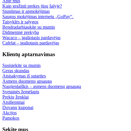
Apie mus
Kaip grąžinti prekes jūsų šalyje?
Siuntimas ir apmokėjimas
Saugus mokėjimas internetu „GoPay“.
Taisyklės ir sąlygos
Bendradarbiaukite su mumis
Didmeninė prekyba
Wacaco – įgaliotasis pardavėjas
Cafelat – įgaliotasis pardavėjas
Klientų aptarnavimas
Susisiekite su mumis
Geras skundas
Atsisakymas iš sutarties
Asmens duomenų apsauga
Naujienlaiškis – asmens duomenų apsauga
Svetainės žemėlapis
Prekių ženklai
Atsiliepimai
Dovanų kuponai
Akcijos
Pamokos
Sekite mus