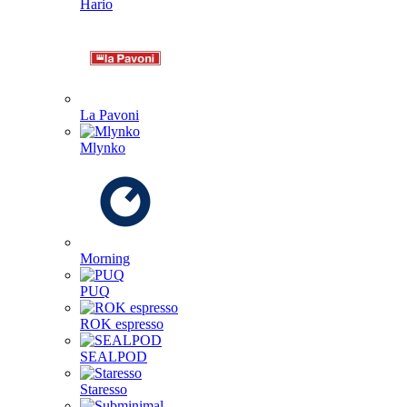
Hario
La Pavoni
Mlynko
Morning
PUQ
ROK espresso
SEALPOD
Staresso