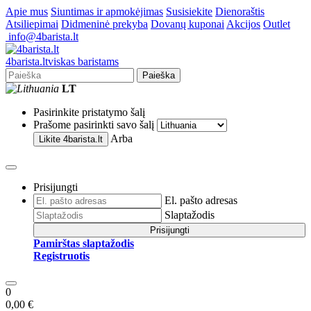
Apie mus
Siuntimas ir apmokėjimas
Susisiekite
Dienoraštis
Atsiliepimai
Didmeninė prekyba
Dovanų kuponai
Akcijos
Outlet
info@4barista.lt
4
barista
.lt
viskas baristams
Paieška
LT
Pasirinkite pristatymo šalį
Prašome pasirinkti savo šalį
Arba
Likite
4barista.lt
Prisijungti
El. pašto adresas
Slaptažodis
Prisijungti
Pamirštas slaptažodis
Registruotis
0
0,00 €