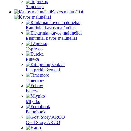
Superkop
Kavos malūnėliai
Rankiniai kavos malūnėliai
Elektriniai kavos malūnėliai
1Zpresso
Eureka
Kiti prekių ženklai
Timemore
Fellow
Mlynko
Femobook
Goat Story ARCO