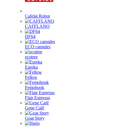
Cafelat Robot
CAFFLANO
DF64
ECO capsules
ecotree
Eureka
Fellow
Femobook
Flair Espresso
Gene Café
Goat Story