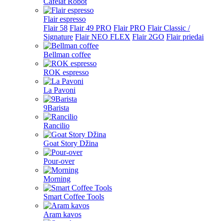
Cafelat Robot
Flair espresso
Flair 58
Flair 49 PRO
Flair PRO
Flair Classic /
Signature
Flair NEO FLEX
Flair 2GO
Flair priedai
Bellman coffee
ROK espresso
La Pavoni
9Barista
Rancilio
Goat Story Džina
Pour-over
Morning
Smart Coffee Tools
Aram kavos