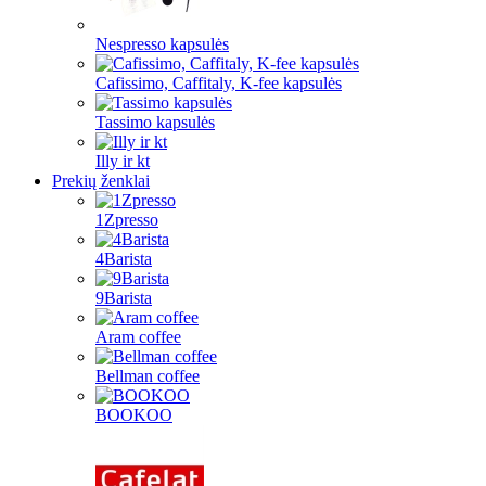
Nespresso kapsulės
Cafissimo, Caffitaly, K-fee kapsulės
Tassimo kapsulės
Illy ir kt
Prekių ženklai
1Zpresso
4Barista
9Barista
Aram coffee
Bellman coffee
BOOKOO