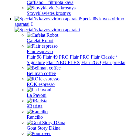
Cafflano – filtruota kava
Stovyklavietės krosnys
Specialūs kavos virimo
aparatai
Cafelat Robot
Flair espresso
Flair 58
Flair 49 PRO
Flair PRO
Flair Classic /
Signature
Flair NEO FLEX
Flair 2GO
Flair priedai
Bellman coffee
ROK espresso
La Pavoni
9Barista
Rancilio
Goat Story Džina