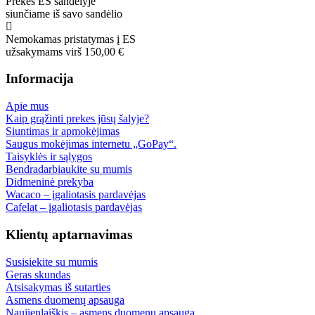
Prekės ES sandėlyje
siunčiame iš savo sandėlio
Nemokamas pristatymas į ES
užsakymams virš 150,00 €
Informacija
Apie mus
Kaip grąžinti prekes jūsų šalyje?
Siuntimas ir apmokėjimas
Saugus mokėjimas internetu „GoPay“.
Taisyklės ir sąlygos
Bendradarbiaukite su mumis
Didmeninė prekyba
Wacaco – įgaliotasis pardavėjas
Cafelat – įgaliotasis pardavėjas
Klientų aptarnavimas
Susisiekite su mumis
Geras skundas
Atsisakymas iš sutarties
Asmens duomenų apsauga
Naujienlaiškis – asmens duomenų apsauga