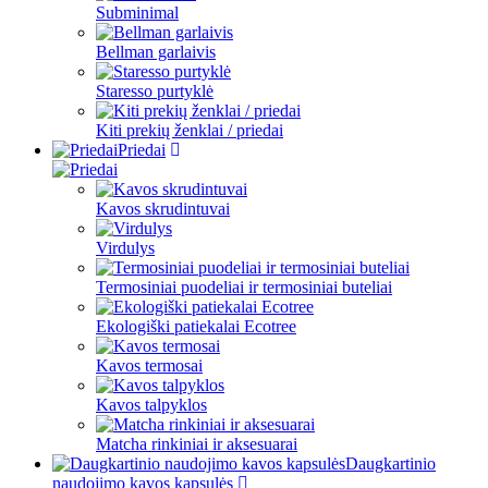
Subminimal
Bellman garlaivis
Staresso purtyklė
Kiti prekių ženklai / priedai
Priedai
Kavos skrudintuvai
Virdulys
Termosiniai puodeliai ir termosiniai buteliai
Ekologiški patiekalai Ecotree
Kavos termosai
Kavos talpyklos
Matcha rinkiniai ir aksesuarai
Daugkartinio
naudojimo kavos kapsulės