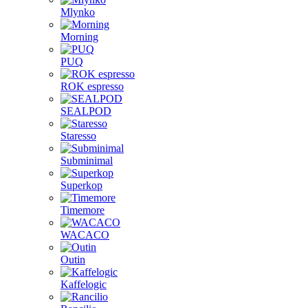
Mlynko
Morning
PUQ
ROK espresso
SEALPOD
Staresso
Subminimal
Superkop
Timemore
WACACO
Outin
Kaffelogic