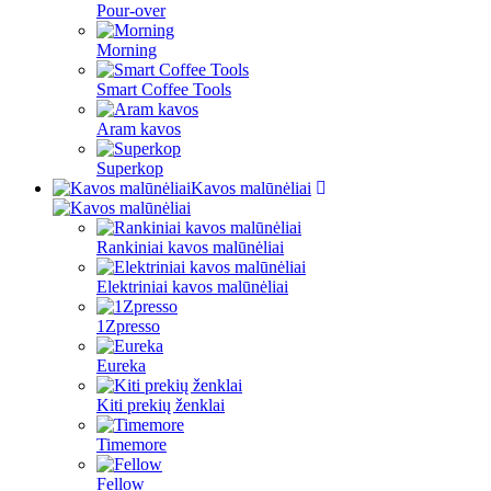
Pour-over
Morning
Smart Coffee Tools
Aram kavos
Superkop
Kavos malūnėliai
Rankiniai kavos malūnėliai
Elektriniai kavos malūnėliai
1Zpresso
Eureka
Kiti prekių ženklai
Timemore
Fellow