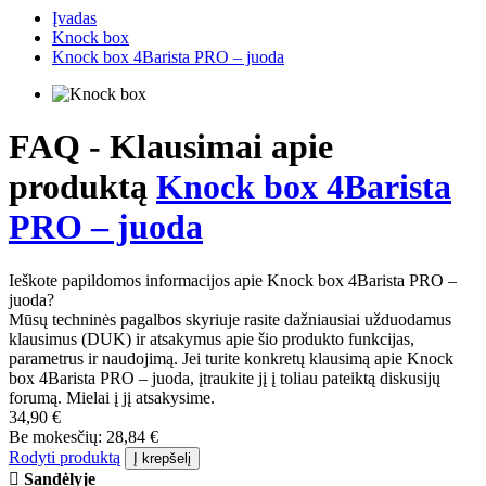
Įvadas
Knock box
Knock box 4Barista PRO – juoda
FAQ - Klausimai apie
produktą
Knock box 4Barista
PRO – juoda
Ieškote papildomos informacijos apie Knock box 4Barista PRO –
juoda?
Mūsų techninės pagalbos skyriuje rasite dažniausiai užduodamus
klausimus (DUK) ir atsakymus apie šio produkto funkcijas,
parametrus ir naudojimą. Jei turite konkretų klausimą apie Knock
box 4Barista PRO – juoda, įtraukite jį į toliau pateiktą diskusijų
forumą. Mielai į jį atsakysime.
34,90 €
Be mokesčių: 28,84 €
Rodyti produktą
Į krepšelį
Sandėlyje