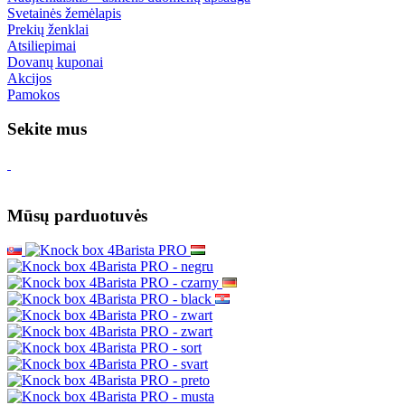
Svetainės žemėlapis
Prekių ženklai
Atsiliepimai
Dovanų kuponai
Akcijos
Pamokos
Sekite mus
Mūsų parduotuvės