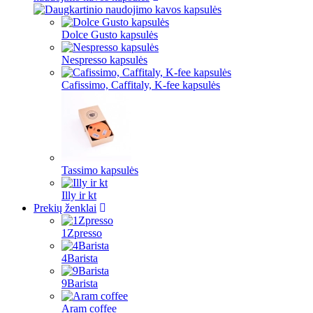
Dolce Gusto kapsulės
Nespresso kapsulės
Cafissimo, Caffitaly, K-fee kapsulės
Tassimo kapsulės
Illy ir kt
Prekių ženklai
1Zpresso
4Barista
9Barista
Aram coffee