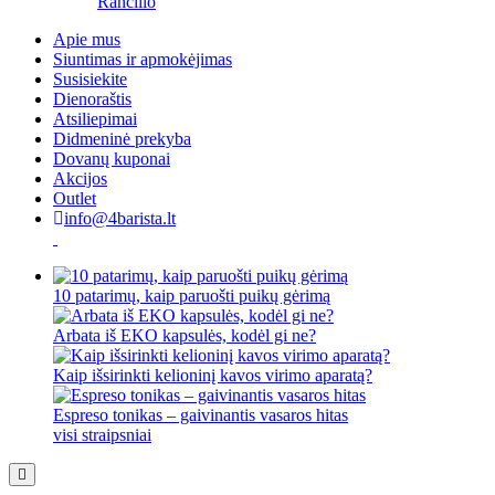
Rancilio
Apie mus
Siuntimas ir apmokėjimas
Susisiekite
Dienoraštis
Atsiliepimai
Didmeninė prekyba
Dovanų kuponai
Akcijos
Outlet
info@4barista.lt
10 patarimų, kaip paruošti puikų gėrimą
Arbata iš EKO kapsulės, kodėl gi ne?
Kaip išsirinkti kelioninį kavos virimo aparatą?
Espreso tonikas – gaivinantis vasaros hitas
visi straipsniai