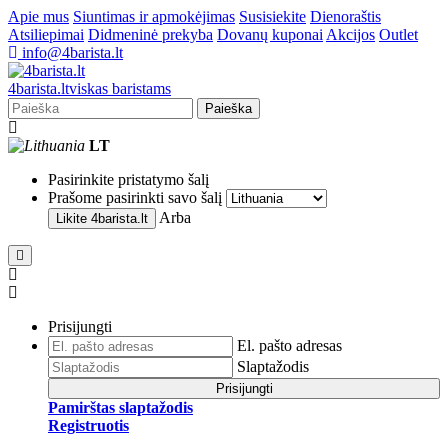
Apie mus
Siuntimas ir apmokėjimas
Susisiekite
Dienoraštis
Atsiliepimai
Didmeninė prekyba
Dovanų kuponai
Akcijos
Outlet
info@4barista.lt
4
barista
.lt
viskas baristams
Paieška
LT
Pasirinkite pristatymo šalį
Prašome pasirinkti savo šalį
Arba
Likite
4barista.lt
Prisijungti
El. pašto adresas
Slaptažodis
Prisijungti
Pamirštas slaptažodis
Registruotis