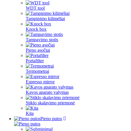
WDT tool
Tampinimo kilimėliai
Knock box
Tampavimo stotis
Pieno ąsočiai
Portafilter
Termometrai
Espresso mirror
Kavos aparato valymas
Stiklo skalavimo priemonė
Kita
Pieno putos