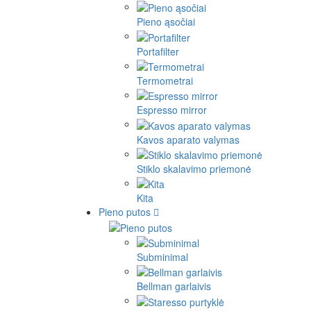
Pieno ąsočiai
Portafilter
Termometrai
Espresso mirror
Kavos aparato valymas
Stiklo skalavimo priemonė
Kita
Pieno putos
Subminimal
Bellman garlaivis