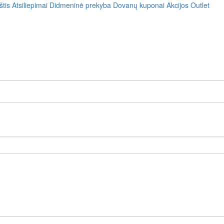
štis
Atsiliepimai
Didmeninė prekyba
Dovanų kuponai
Akcijos
Outlet