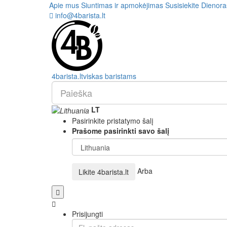
Apie mus
Siuntimas ir apmokėjimas
Susisiekite
Dienora
info@4barista.lt
4
barista
.lt
viskas baristams
LT
Pasirinkite pristatymo šalį
Prašome pasirinkti savo šalį
Arba
Likite
4barista.lt
Prisijungti