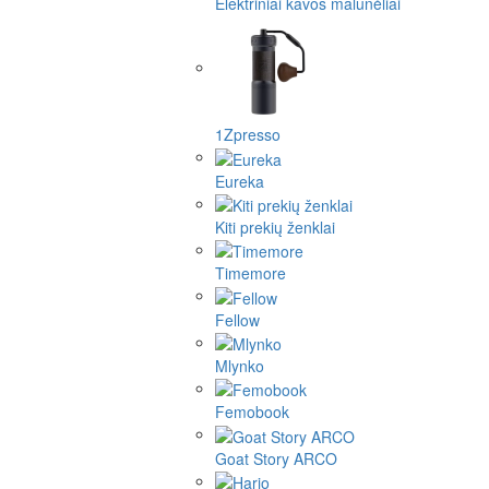
Elektriniai kavos malūnėliai
1Zpresso
Eureka
Kiti prekių ženklai
Timemore
Fellow
Mlynko
Femobook
Goat Story ARCO